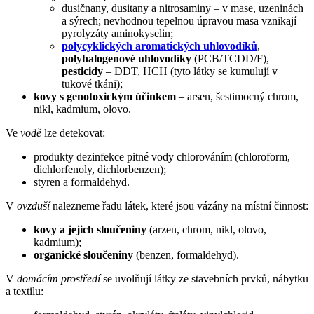
dusičnany, dusitany a nitrosaminy – v mase, uzeninách
a sýrech; nevhodnou tepelnou úpravou masa vznikají
pyrolyzáty aminokyselin;
polycyklických aromatických uhlovodíků
,
polyhalogenové uhlovodíky
(PCB/TCDD/F),
pesticidy
– DDT, HCH (tyto látky se kumulují v
tukové tkáni);
kovy s genotoxickým účinkem
– arsen, šestimocný chrom,
nikl, kadmium, olovo.
Ve
vodě
lze detekovat:
produkty dezinfekce pitné vody chlorováním (chloroform,
dichlorfenoly, dichlorbenzen);
styren a formaldehyd.
V
ovzduší
nalezneme řadu látek, které jsou vázány na místní činnost:
kovy a jejich sloučeniny
(arzen, chrom, nikl, olovo,
kadmium);
organické sloučeniny
(benzen, formaldehyd).
V
domácím prostředí
se uvolňují látky ze stavebních prvků, nábytku
a textilu: