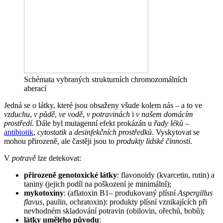
Schémata vybraných strukturních chromozomálních
aberací
Jedná se o látky, které jsou obsaženy všude kolem nás – a to ve
vzduchu
,
v půdě
,
ve vodě
,
v potravinách
i
v našem domácím
prostředí
. Dále byl mutagenní efekt prokázán u
řady léků
–
antibiotik
,
cytostatik
a
desinfekčních prostředků
. Vyskytovat se
mohou přirozeně, ale častěji jsou to
produkty lidské činnosti
.
V
potravě
lze detekovat:
přirozeně genotoxické látky
: flavonoidy (kvarcetin, rutin) a
taniny (jejich podíl na poškození je minimální);
mykotoxiny
: (aflatoxin B1– produkovaný plísní
Aspergillus
flavus
, paulin, ochratoxin): produkty plísní vznikajících při
nevhodném skladování potravin (obilovin, ořechů, bobů);
látky umělého původu
: