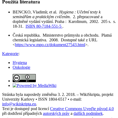
Použitá literatura
BENCKO, Vladimír, et al.
Hygiena : Učební texty k
seminářům a praktickým cvičením.
2. přepracované a
doplněné vydání vydání. Praha : Karolinum, 2002. 205 s. s.
18-31.
ISBN 80-7184-551-5
.
Česká republika. Ministerstvo průmyslu a obchodu. Platná
chemická legislativa. 2008. Dostupné také z URL
<
https://www.mpo.cz/dokument27543.html
>.
Kategorie
:
Hygiena
Onkologie
Stránka byla naposledy změněna 3. 2. 2018. – WikiSkripta, projekt
Univerzity Karlovy • ISSN 1804-6517 • e-mail:
info@wikiskripta.eu
.
Text je dostupný pod licencí
Creative Commons Uveďte původ 4.0
při dodržení případných
autorských práv
a
dalších podmínek
.