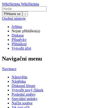
WikiSkripta
WikiSkripta
Přihlaste se
↓
Osobní nástroje
čeština
Nejste přihlášen(a)
Diskuse
Příspěvky
Přihlášení
Vytvořit účet
Navigační menu
Navigace
Nápověda
Nástěnka
Diskusní fórum
Vytvořit nový článek
Poslední změny
Speciální stránky
Načíst soubor
Jak (se) učit