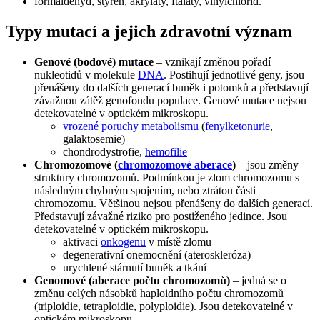
formaldehyd, styrén, akryláty, ftaláty, vinylchlorid.
Typy mutací a jejich zdravotní význam
Genové (bodové) mutace
– vznikají změnou pořadí
nukleotidů v molekule
DNA
. Postihují jednotlivé geny, jsou
přenášeny do dalších generací buněk i potomků a představují
závažnou zátěž genofondu populace. Genové mutace nejsou
detekovatelné v optickém mikroskopu.
vrozené poruchy metabolismu
(
fenylketonurie
,
galaktosemie)
chondrodystrofie,
hemofilie
Chromozomové (
chromozomové aberace
)
– jsou změny
struktury chromozomů. Podmínkou je zlom chromozomu s
následným chybným spojením, nebo ztrátou části
chromozomu. Většinou nejsou přenášeny do dalších generací.
Představují závažné riziko pro postiženého jedince. Jsou
detekovatelné v optickém mikroskopu.
aktivaci
onkogenu
v místě zlomu
degenerativní onemocnění (ateroskleróza)
urychlené stárnutí buněk a tkání
Genomové (aberace počtu chromozomů)
– jedná se o
změnu celých násobků haploidního počtu chromozomů
(triploidie, tetraploidie, polyploidie). Jsou detekovatelné v
optickém mikroskopu.