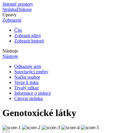
Jmenné prostory
Stránka
Diskuse
Úpravy
Zobrazení
Číst
Zobrazit zdroj
Zobrazit historii
Nástroje
Nástroje
Odkazuje sem
Související změny
Načíst soubor
Verze k tisku
Trvalý odkaz
Informace o stránce
Citovat stránku
Genotoxické látky