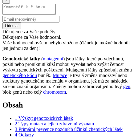
×
Odeslat
Děkujeme za Vaše podněty.
Děkujeme za Vaše hodnocení.
Vaše hodnocení ovšem nebylo vloženo (článek je možné hodnotit
jen jednou za den)!
Genotoxické látky
(
mutagenní
) jsou látky, které po vdechnutí,
požití nebo proniknutí kůží mohou vyvolat nebo zvýšit četnost
výskytu genetických poškození. Mutagenní látky způsobují změnu
genetického kódu
buněk.
Mutace
je trvalá změna množství nebo
struktury genetického materiálu v organismu, jež má za následek
změnu znaků organismu. Změny mohou zahrnovat jednotlivý
gen
,
blok genů nebo celý
chromosom
.
Obsah
1
Výskyt genotoxických látek
2
Typy mutací a jejich zdravotní význam
3
Primární prevence pozdních účinků chemických látek
4
Odkazy