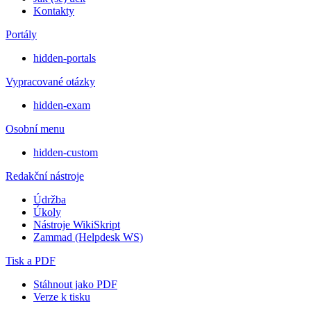
Kontakty
Portály
hidden-portals
Vypracované otázky
hidden-exam
Osobní menu
hidden-custom
Redakční nástroje
Údržba
Úkoly
Nástroje WikiSkript
Zammad (Helpdesk WS)
Tisk a PDF
Stáhnout jako PDF
Verze k tisku