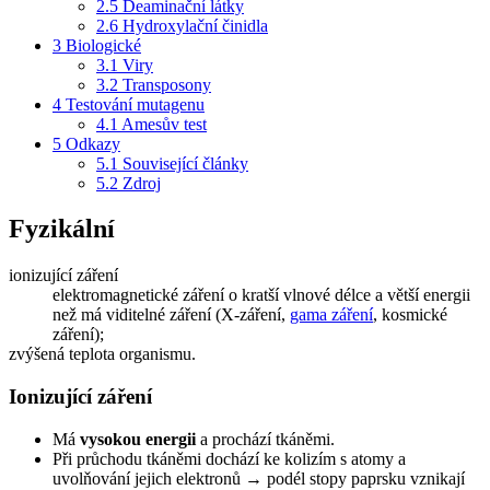
2.5
Deaminační látky
2.6
Hydroxylační činidla
3
Biologické
3.1
Viry
3.2
Transposony
4
Testování mutagenu
4.1
Amesův test
5
Odkazy
5.1
Související články
5.2
Zdroj
Fyzikální
ionizující záření
elektromagnetické záření o kratší vlnové délce a větší energii
než má viditelné záření (X-záření,
gama záření
, kosmické
záření);
zvýšená teplota organismu.
Ionizující záření
Má
vysokou energii
a prochází tkáněmi.
Při průchodu tkáněmi dochází ke kolizím s atomy a
uvolňování jejich elektronů → podél stopy paprsku vznikají