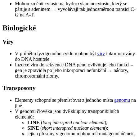
Mohou změnit cytosin na hydroxylaminocytosin, který se
páruje s adeninem → vyvolávají tak jednosměrnou transici C-
G na A-T.
Biologické
Viry
V průběhu lyzogenního cyklu mohou být
viry
inkorporovány
do DNA hostitele.
Inzerce viru do sekvence DNA genu ovlivňuje jeho funkci –
gen je zpravidla po jeho inkorporaci nefunkční → nádory,
chromosomální zlomy.
Transposony
Elementy schopné se přemísťovat z jednoho místa
genomu
na
jiné.
V genomu člověka jsou dvě skupiny transponibilních
elementů:
LINE
(
long interspred nuclear element
);
SINE
(
short interspred nuclear element
);
jejich přesuny v genomu mohou mít mutagenní účinek.