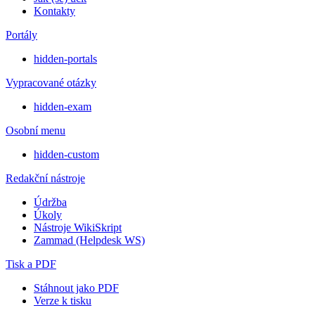
Kontakty
Portály
hidden-portals
Vypracované otázky
hidden-exam
Osobní menu
hidden-custom
Redakční nástroje
Údržba
Úkoly
Nástroje WikiSkript
Zammad (Helpdesk WS)
Tisk a PDF
Stáhnout jako PDF
Verze k tisku