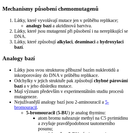
Mechanismy působení chemomutagenů
Látky, které vyvolávají mutace jen v průběhu replikace;
analogy bazí
a akridinová barviva.
Látky, které jsou mutagenní při působení i na nereplikující se
DNA.
Látky, které způsobují
alkylaci
,
deaminaci
a
hydroxylaci
bazí
.
Analogy bazí
Látky jsou svou strukturou příbuzné bazím nukleotidů a
inkorporovány do DNA v průběhu replikace.
Odchylky v jejich struktuře pak způsobují
chybné párování
bazí
a v jeho důsledku mutace.
Mají význam především v experimentálním studiu procesů
mutageneze.
Nejužívanější analogy bazí jsou 2-aminouracil a
5-
bromouracil
.
5-bromouracil
(
5-BU
) je analog thyminu:
atom bromu nahrazuje methyl na C5 pyrimidinu
a zvyšuje pravděpodobnost tautomerního
posunu;