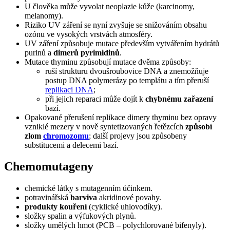
U člověka může vyvolat neoplazie kůže (karcinomy,
melanomy).
Riziko UV záření se nyní zvyšuje se snižováním obsahu
ozónu ve vysokých vrstvách atmosféry.
UV záření způsobuje mutace především vytvářením hydrátů
purinů a
dimerů pyrimidinů
.
Mutace thyminu způsobují mutace dvěma způsoby:
ruší strukturu dvoušroubovice DNA a znemožňuje
postup DNA polymerázy po templátu a tím přeruší
replikaci DNA
;
při jejich reparaci může dojít k
chybnému zařazení
bazí.
Opakované přerušení replikace dimery thyminu bez opravy
vzniklé mezery v nově syntetizovaných řetězcích
způsobí
zlom
chromozomu
; další projevy jsou způsobeny
substitucemi a delecemi bazí.
Chemomutageny
chemické látky s mutagenním účinkem.
potravinářská
barviva
akridinové povahy.
produkty kouření
(cyklické uhlovodíky).
složky spalin a výfukových plynů.
složky umělých hmot (PCB – polychlorované bifenyly).