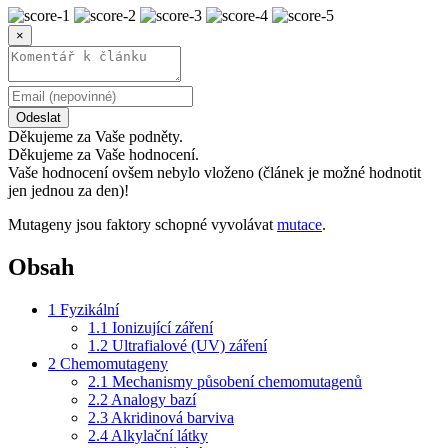
×
Odeslat
Děkujeme za Vaše podněty.
Děkujeme za Vaše hodnocení.
Vaše hodnocení ovšem nebylo vloženo (článek je možné hodnotit
jen jednou za den)!
Mutageny jsou faktory schopné vyvolávat
mutace
.
Obsah
1
Fyzikální
1.1
Ionizující záření
1.2
Ultrafialové (UV) záření
2
Chemomutageny
2.1
Mechanismy působení chemomutagenů
2.2
Analogy bazí
2.3
Akridinová barviva
2.4
Alkylační látky