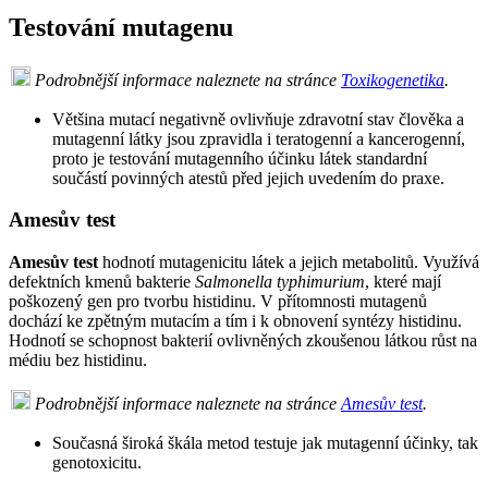
Testování mutagenu
Podrobnější informace naleznete na stránce
Toxikogenetika
.
Většina mutací negativně ovlivňuje zdravotní stav člověka a
mutagenní látky jsou zpravidla i teratogenní a kancerogenní,
proto je testování mutagenního účinku látek standardní
součástí povinných atestů před jejich uvedením do praxe.
Amesův test
Amesův test
hodnotí mutagenicitu látek a jejich metabolitů. Využívá
defektních kmenů bakterie
Salmonella typhimurium
, které mají
poškozený gen pro tvorbu histidinu. V přítomnosti mutagenů
dochází ke zpětným mutacím a tím i k obnovení syntézy histidinu.
Hodnotí se schopnost bakterií ovlivněných zkoušenou látkou růst na
médiu bez histidinu.
Podrobnější informace naleznete na stránce
Amesův test
.
Současná široká škála metod testuje jak mutagenní účinky, tak
genotoxicitu.