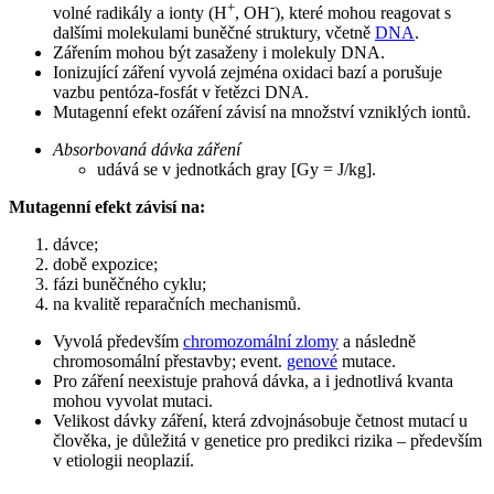
+
-
volné radikály a ionty (H
, OH
), které mohou reagovat s
dalšími molekulami buněčné struktury, včetně
DNA
.
Zářením mohou být zasaženy i molekuly DNA.
Ionizující záření vyvolá zejména oxidaci bazí a porušuje
vazbu pentóza-fosfát v řetězci DNA.
Mutagenní efekt ozáření závisí na množství vzniklých iontů.
Absorbovaná dávka záření
udává se v jednotkách gray [Gy = J/kg].
Mutagenní efekt závisí na:
dávce;
době expozice;
fázi buněčného cyklu;
na kvalitě reparačních mechanismů.
Vyvolá především
chromozomální zlomy
a následně
chromosomální přestavby; event.
genové
mutace.
Pro záření neexistuje prahová dávka, a i jednotlivá kvanta
mohou vyvolat mutaci.
Velikost dávky záření, která zdvojnásobuje četnost mutací u
člověka, je důležitá v genetice pro predikci rizika – především
v etiologii neoplazií.