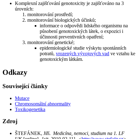
Komplexní zajišťování genotoxicity je zajišťováno na 3
úrovních:
monitorování prostředí;
monitorování biologických účinků;
informace o odpovědi lidského organismu na
působení genotoxických látek, o expozici i
účinnosti preventivních opatření;
monitorování genetické;
epidemiologické studie výskytu spontánních
potratů,
vrozených vývojových vad
ve vztahu ke
genotoxickým látkám.
Odkazy
Související články
Mutace
Chromosomální abnormality
Toxikogenetika
Zdroj
ŠTEFÁNEK, Jiří.
Medicína, nemoci, studium na 1. LF
UK
[online]. [cit. 2010-02-11]. <
http://www.stefajir.cz
>.