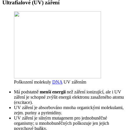
Ultrafialové (UV) záření
Poškození molekuly
DNA
UV zářením
Má podstatně
menší energii
než záření ionizující, ale i UV
záření je schopné zvýšit energii elektronu zasaženého atomu
(excitace).
UV záření je absorbováno mnoha organickými molekulami,
zejm. puriny a pyrimidiny.
UV záření je silným mutagenem pro jednobuněčné
organismy; u mnohobuněčných poškozuje jen jejich
povrchové buňky.