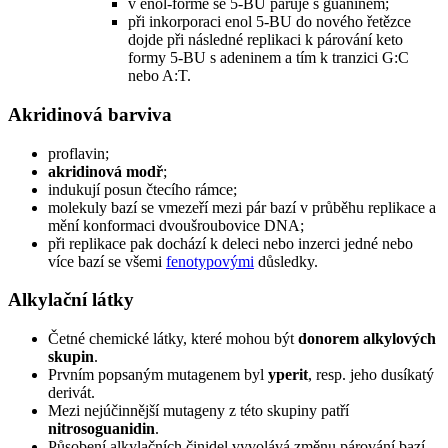
v enol-formě se 5-BU páruje s guaninem;
při inkorporaci enol 5-BU do nového řetězce
dojde při následné replikaci k párování keto
formy 5-BU s adeninem a tím k tranzici G:C
nebo A:T.
Akridinová barviva
proflavin;
akridinová modř
;
indukují posun čtecího rámce;
molekuly bazí se vmezeří mezi pár bazí v průběhu replikace a
mění konformaci dvoušroubovice DNA;
při replikace pak dochází k deleci nebo inzerci jedné nebo
více bazí se všemi
fenotypovými
důsledky.
Alkylační látky
Četné chemické látky, které mohou být
donorem alkylových
skupin
.
Prvním popsaným mutagenem byl
yperit
, resp. jeho dusíkatý
derivát.
Mezi nejúčinnější mutageny z této skupiny patří
nitrosoguanidin
.
Působení alkylačních činidel vyvolává změnu párování bazí