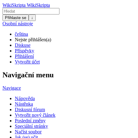
WikiSkripta
WikiSkripta
Přihlaste se
↓
Osobní nástroje
čeština
Nejste přihlášen(a)
Diskuse
Příspěvky
Přihlášení
Vytvořit účet
Navigační menu
Navigace
Nápověda
Nástěnka
Diskusní fórum
Vytvořit nový článek
Poslední změny
Speciální stránky
Načíst soubor
Jak (se) učit