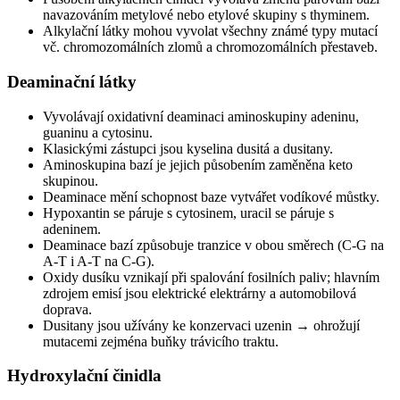
navazováním metylové nebo etylové skupiny s thyminem.
Alkylační látky mohou vyvolat všechny známé typy mutací
vč. chromozomálních zlomů a chromozomálních přestaveb.
Deaminační látky
Vyvolávají oxidativní deaminaci aminoskupiny adeninu,
guaninu a cytosinu.
Klasickými zástupci jsou kyselina dusitá a dusitany.
Aminoskupina bazí je jejich působením zaměněna keto
skupinou.
Deaminace mění schopnost baze vytvářet vodíkové můstky.
Hypoxantin se páruje s cytosinem, uracil se páruje s
adeninem.
Deaminace bazí způsobuje tranzice v obou směrech (C-G na
A-T i A-T na C-G).
Oxidy dusíku vznikají při spalování fosilních paliv; hlavním
zdrojem emisí jsou elektrické elektrárny a automobilová
doprava.
Dusitany jsou užívány ke konzervaci uzenin → ohrožují
mutacemi zejména buňky trávicího traktu.
Hydroxylační činidla