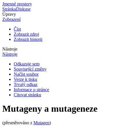
Jmenné prostory
Stránka
Diskuse
Úpravy
Zobrazení
Číst
Zobrazit zdroj
Zobrazit historii
Nástroje
Nástroje
Odkazuje sem
Související změny
Načíst soubor
Verze k tisku
Trvalý odkaz
Informace o stránce
Citovat stránku
Mutageny a mutageneze
(přesměrováno z
Mutagen
)