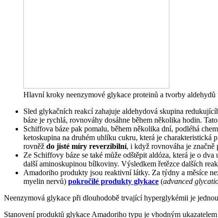
Hlavní kroky neenzymové glykace proteinů a tvorby aldehydů 
Sled glykačních reakcí zahajuje aldehydová skupina redukující
báze je rychlá, rovnováhy dosáhne během několika hodin. Tato r
Schiffova báze pak pomalu, během několika dní, podléhá chem
ketoskupina na druhém uhlíku cukru, která je charakteristická 
rovněž
do jisté míry reverzibilní
, i když rovnováha je značně 
Ze Schiffovy báze se také může odštěpit aldóza, která je o dva
další aminoskupinou bílkoviny. Výsledkem řetězce dalších reakc
Amadoriho produkty jsou reaktivní látky. Za týdny a měsíce ne
myelin nervů)
pokročilé produkty glykace
(
advanced glycati
Neenzymová glykace při dlouhodobě trvající hyperglykémii je jednou 
Stanovení produktů glykace Amadoriho typu je vhodným ukazatelem