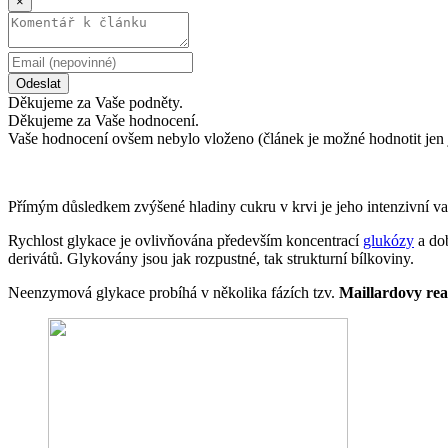
×
Odeslat
Děkujeme za Vaše podněty.
Děkujeme za Vaše hodnocení.
Vaše hodnocení ovšem nebylo vloženo (článek je možné hodnotit jen 
Přímým důsledkem zvýšené hladiny cukru v krvi je jeho intenzivní vaz
Rychlost glykace je ovlivňována především koncentrací
glukózy
a dob
derivátů. Glykovány jsou jak rozpustné, tak strukturní bílkoviny.
Neenzymová glykace probíhá v několika fázích tzv.
Maillardovy re