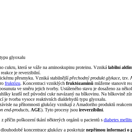
typu glyoxalu
ho cukru, která se váže na aminoskupinu proteinu. Vzniká
labilní aldi
eakce je reverzibilní.
ickému přesmyku. Vzniká stabilnější
přechodný produkt glykace
, tzv.
pro
fruktózu
. Koncentraci vzniklých
fruktózaminů
můžeme stanovit re
posunuta ve směru jejich tvorby. Ustáleného stavu je dosaženo za něko
 uhlíky kratší než původní cukr navázaný na bílkovinu. Na bílkovině zů
í je tvorba vysoce reaktivních dialdehydů typu glyoxalu.
závisle na přítomnosti glukózy vznikají z Amadoriho produktů reakcemi
on end-products
,
AGE
). Tyto procesy jsou
ireverzibilní
.
z příčin poškození tkání některých orgánů u pacientů s
diabetes mellit
 dlouhodobé koncentrace glukózy a poskytuje
nepřímou informaci o 