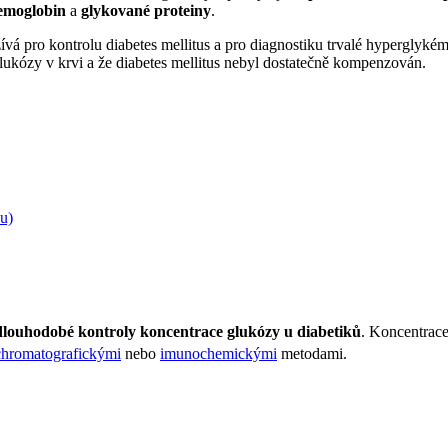
emoglobin
a
glykované proteiny
.
á pro kontrolu diabetes mellitus a pro diagnostiku trvalé hyperglyké
ukózy v krvi a že diabetes mellitus nebyl dostatečně kompenzován.
u)
 dlouhodobé kontroly koncentrace glukózy u diabetiků
. Koncentrac
chromatografickými
nebo
imunochemickými
metodami.