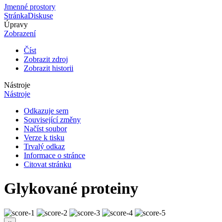
Jmenné prostory
Stránka
Diskuse
Úpravy
Zobrazení
Číst
Zobrazit zdroj
Zobrazit historii
Nástroje
Nástroje
Odkazuje sem
Související změny
Načíst soubor
Verze k tisku
Trvalý odkaz
Informace o stránce
Citovat stránku
Glykované proteiny