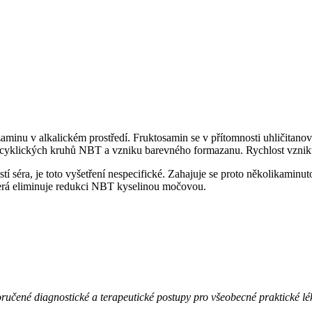
aminu v alkalickém prostředí. Fruktosamin se v přítomnosti uhličitano
erocyklických kruhů NBT a vzniku barevného formazanu. Rychlost vzni
í séra, je toto vyšetření nespecifické. Zahajuje se proto několikaminut
která eliminuje redukci NBT kyselinou močovou.
oručené diagnostické a terapeutické postupy pro všeobecné praktické 