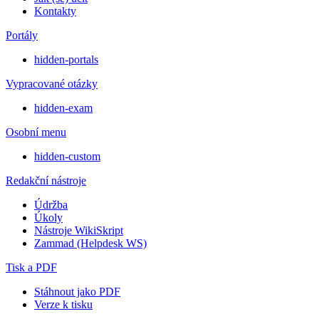
Kontakty
Portály
hidden-portals
Vypracované otázky
hidden-exam
Osobní menu
hidden-custom
Redakční nástroje
Údržba
Úkoly
Nástroje WikiSkript
Zammad (Helpdesk WS)
Tisk a PDF
Stáhnout jako PDF
Verze k tisku