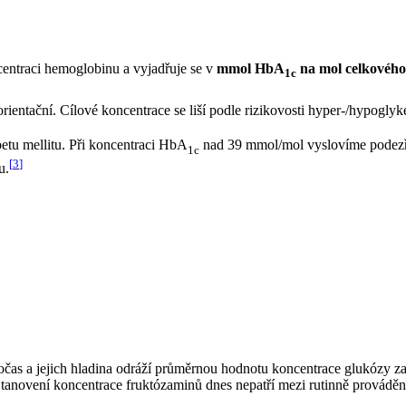
entraci hemoglobinu a vyjadřuje se v
mmol HbA
na mol celkovéh
1c
entační. Cílové koncentrace se liší podle rizikovosti hyper-/hypoglyk
etu mellitu. Při koncentraci HbA
nad 39 mmol/mol vyslovíme podezře
1c
[
3
]
u.
ločas a jejich hladina odráží průměrnou hodnotu koncentrace glukózy za
anovení koncentrace fruktózaminů dnes nepatří mezi rutinně prováděná