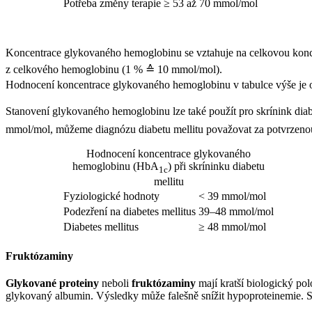
Potřeba změny terapie
≥ 53 až 70 mmol/mol
Koncentrace glykovaného hemoglobinu se vztahuje na celkovou konc
z celkového hemoglobinu (1 % ≙ 10 mmol/mol).
Hodnocení koncentrace glykovaného hemoglobinu v tabulce výše je ori
Stanovení glykovaného hemoglobinu lze také použít pro skrínink diab
mmol/mol, můžeme diagnózu diabetu mellitu považovat za potvrzeno
Hodnocení koncentrace glykovaného
hemoglobinu (HbA
) při skríninku diabetu
1c
mellitu
Fyziologické hodnoty
< 39 mmol/mol
Podezření na diabetes mellitus
39–48 mmol/mol
Diabetes mellitus
≥ 48 mmol/mol
Fruktózaminy
Glykované proteiny
neboli
fruktózaminy
mají kratší biologický po
glykovaný albumin. Výsledky může falešně snížit hypoproteinemie. St