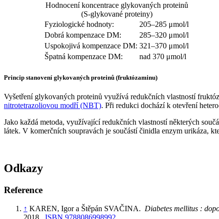
Hodnocení koncentrace glykovaných proteinů
(S-glykované proteiny)
Fyziologické hodnoty:
205–285 μmol/l
Dobrá kompenzace DM:
285–320 μmol/l
Uspokojivá kompenzace DM:
321–370 μmol/l
Špatná kompenzace DM:
nad 370 μmol/l
Princip stanovení glykovaných proteinů (fruktózaminu)
Vyšetření glykovaných proteinů využívá redukčních vlastností fruktóz
nitrotetrazoliovou modří (NBT)
. Při redukci dochází k otevření het
Jako každá metoda, využívající redukčních vlastností některých součást
látek. V komerčních soupravách je součástí činidla enzym urikáza, 
Odkazy
Reference
↑
KAREN, Igor a Štěpán SVAČINA.
Diabetes mellitus : dop
2018.
ISBN 9788086998992
.