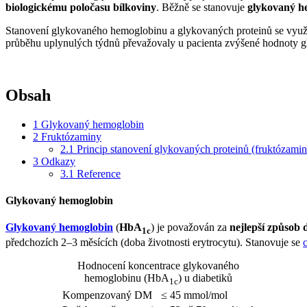
biologickému poločasu bílkoviny
. Běžně se stanovuje
glykovaný h
Stanovení glykovaného hemoglobinu a glykovaných proteinů se využív
průběhu uplynulých týdnů převažovaly u pacienta zvýšené hodnoty gl
Obsah
1
Glykovaný hemoglobin
2
Fruktózaminy
2.1
Princip stanovení glykovaných proteinů (fruktózamin
3
Odkazy
3.1
Reference
Glykovaný hemoglobin
Glykovaný hemoglobin
(
HbA
) je považován za
nejlepší způsob
1c
předchozích 2–3 měsících (doba životnosti erytrocytu). Stanovuje se
Hodnocení koncentrace glykovaného
hemoglobinu (HbA
) u diabetiků
1c
Kompenzovaný DM
≤ 45 mmol/mol