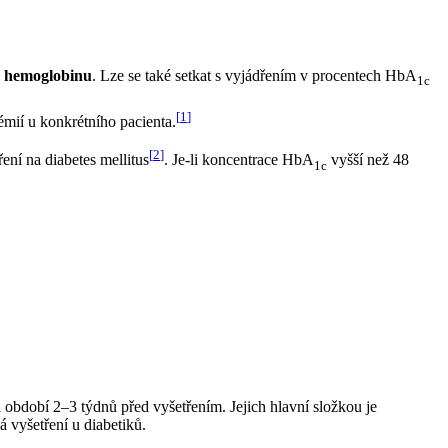
o hemoglobinu
. Lze se také setkat s vyjádřením v procentech HbA
1c
[
1
]
émií u konkrétního pacienta.
[
2
]
ní na diabetes mellitus
. Je-li koncentrace HbA
vyšší než 48
1c
 období 2–3 týdnů před vyšetřením. Jejich hlavní složkou je
 vyšetření u diabetiků.