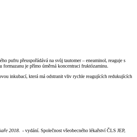
vého pufru přeuspořádává na svůj tautomer – eneaminol, reaguje s
ku formazanu je přímo úměrná koncentraci fruktózaminu.
ovou inkubací, která má odstranit vliv rychle reagujících redukujících
lékaře 2018.
- vydání. Společnost všeobecného lékařství ČLS JEP,