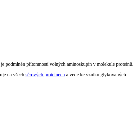
e je podmíněn přítomností volných aminoskupin v molekule proteinů.
ňuje na všech
sérových proteinech
a vede ke vzniku glykovaných