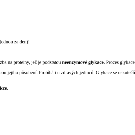
jednou za den)!
ba na proteiny, jež je podstatou
neenzymové glykace
. Proces glykac
ou jejího působení. Probíhá i u zdravých jedinců. Glykace se uskuteč
akce
.