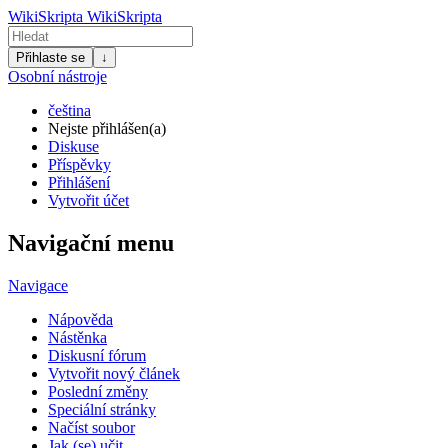
WikiSkripta
WikiSkripta
Přihlaste se
↓
Osobní nástroje
čeština
Nejste přihlášen(a)
Diskuse
Příspěvky
Přihlášení
Vytvořit účet
Navigační menu
Navigace
Nápověda
Nástěnka
Diskusní fórum
Vytvořit nový článek
Poslední změny
Speciální stránky
Načíst soubor
Jak (se) učit