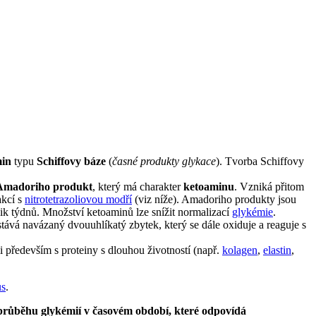
min
typu
Schiffovy báze
(
časné produkty glykace
). Tvorba Schiffovy
Amadoriho produkt
, který má charakter
ketoaminu
. Vzniká přitom
akcí s
nitrotetrazoliovou modří
(viz níže). Amadoriho produkty jsou
lik týdnů. Množství ketoaminů lze snížit normalizací
glykémie
.
stává navázaný dvouuhlíkatý zbytek, který se dále oxiduje a reaguje s
 především s proteiny s dlouhou životností (např.
kolagen
,
elastin
,
us
.
průběhu glykémií v časovém období, které odpovídá