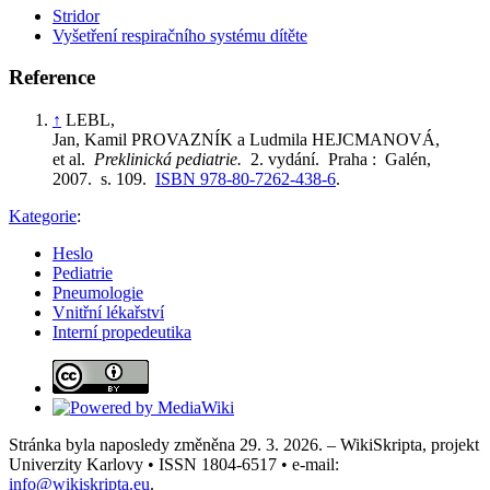
Stridor
Vyšetření respiračního systému dítěte
Reference
↑
LEBL,
Jan, Kamil PROVAZNÍK a Ludmila HEJCMANOVÁ,
et al.
Preklinická pediatrie.
2. vydání. Praha : Galén,
2007. s. 109.
ISBN 978-80-7262-438-6
.
Kategorie
:
Heslo
Pediatrie
Pneumologie
Vnitřní lékařství
Interní propedeutika
Stránka byla naposledy změněna 29. 3. 2026. – WikiSkripta, projekt
Univerzity Karlovy • ISSN 1804-6517 • e-mail:
info@wikiskripta.eu
.