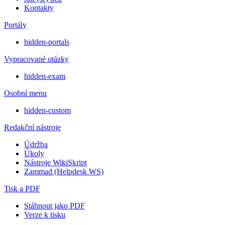
Kontakty
Portály
hidden-portals
Vypracované otázky
hidden-exam
Osobní menu
hidden-custom
Redakční nástroje
Údržba
Úkoly
Nástroje WikiSkript
Zammad (Helpdesk WS)
Tisk a PDF
Stáhnout jako PDF
Verze k tisku