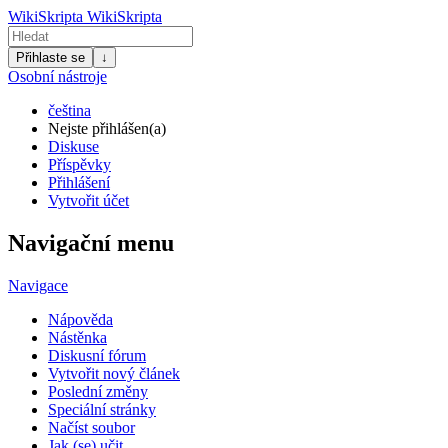
WikiSkripta
WikiSkripta
Přihlaste se
↓
Osobní nástroje
čeština
Nejste přihlášen(a)
Diskuse
Příspěvky
Přihlášení
Vytvořit účet
Navigační menu
Navigace
Nápověda
Nástěnka
Diskusní fórum
Vytvořit nový článek
Poslední změny
Speciální stránky
Načíst soubor
Jak (se) učit