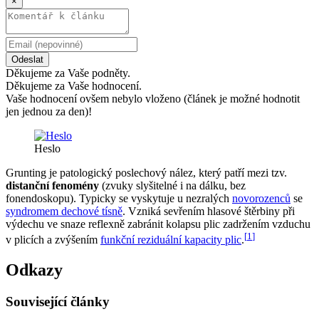
×
Odeslat
Děkujeme za Vaše podněty.
Děkujeme za Vaše hodnocení.
Vaše hodnocení ovšem nebylo vloženo (článek je možné hodnotit
jen jednou za den)!
Heslo
Grunting je patologický poslechový nález, který patří mezi tzv.
distanční fenomény
(zvuky slyšitelné i na dálku, bez
fonendoskopu). Typicky se vyskytuje u nezralých
novorozenců
se
syndromem dechové tísně
. Vzniká sevřením hlasové štěrbiny při
výdechu ve snaze reflexně zabránit kolapsu plic zadržením vzduchu
[
1
]
v plicích a zvýšením
funkční reziduální kapacity plic
.
Odkazy
Související články