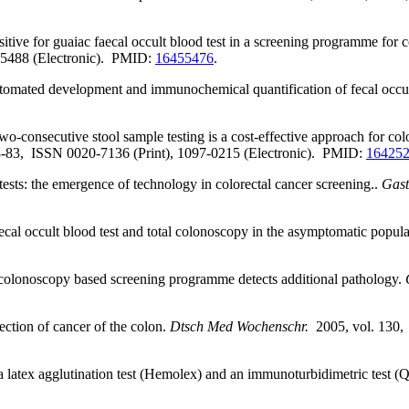
ive for guaiac faecal occult blood test in a screening programme for co
4-5488 (Electronic). PMID:
16455476
.
automated development and immunochemical quantification of fecal occu
o-consecutive stool sample testing is a cost-effective approach for colo
78-83, ISSN 0020-7136 (Print), 1097-0215 (Electronic). PMID:
16425
s: the emergence of technology in colorectal cancer screening..
Gast
l occult blood test and total colonoscopy in the asymptomatic popula
 colonoscopy based screening programme detects additional pathology.
ection of cancer of the colon.
Dtsch Med Wochenschr.
2005, vol. 130,
 a latex agglutination test (Hemolex) and an immunoturbidimetric test