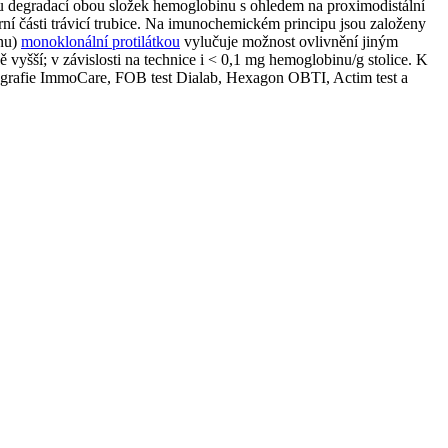
nou degradací obou složek hemoglobinu s ohledem na proximodistální
rní části trávicí trubice. Na imunochemickém principu jsou založeny
inu)
monoklonální protilátkou
vylučuje možnost ovlivnění jiným
 vyšší; v závislosti na technice i < 0,1 mg hemoglobinu/g stolice. K
tografie ImmoCare, FOB test Dialab, Hexagon OBTI, Actim test a