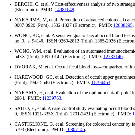
BERCHI, C, et al. VCost-effectiveness analysis of two strategie
(Electronic). PMID:
14981648
.
NAKAJIMA, M, et al. Prevention of advanced colorectal cancer 
0007-0920 (Print), 1532-1827 (Electronic). PMID:
12838295
.
WONG, BC, et al. A sensitive guaiac faecal occult blood test is
no. 9, s. 941-6, ISSN 0269-2813 (Print), 1365-2036 (Electro
WONG, WM, et al. Evaluation of an automated immunochemical fe
543X (Print), 1097-0142 (Electronic). PMID:
12733140
.
DVORAK, M, et al. Occult fecal blood loss--comparison of im
HAREWOOD, GC, et al. Detection of occult upper gastrointestina
(Print), 1942-5546 (Electronic). PMID:
11794453
.
NAKAMA, H, et al. Evaluation of the optimum cut-off point in 
2964. PMID:
11239763
.
SAITO, H, et al. A case-control study evaluating occult blood 
9, ISSN 1021-335X (Print), 1791-2431 (Electronic). PMID:
1
CASTIGLIONE, G, et al. Screening for colorectal cancer by fa
5793 (Electronic). PMID:
10807145
.