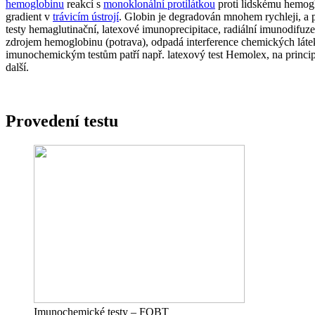
hemoglobinu
reakcí s
monoklonální protilátkou
proti lidskému hemogl
gradient v
trávicím ústrojí
. Globin je degradován mnohem rychleji, a p
testy hemaglutinační, latexové imunoprecipitace, radiální imunodifuze
zdrojem hemoglobinu (potrava), odpadá interference chemických látek, 
imunochemickým testům patří např. latexový test Hemolex, na princi
další.
Provedení testu
Imunochemické testy – FOBT