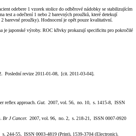
acient odebere 1 vzorek stolice do odběrové nádobky se stabilizujícím
na test a odečtení 1 nebo 2 barevných proužků, které detekují
, 2 barevné proužky). Hodnocení je opět pouze kvalitativní.
a je japonské výroby. ROC křivky prokazují specificitu pro pokročilé
. Poslední revize 2011-01-08, [cit. 2011-03-04].
ier reflex approach.
Gut.
2007, vol. 56, no. 10, s. 1415-8, ISSN
e.
Br J Cancer.
2007, vol. 96, no. 2, s. 218-21, ISSN 0007-0920
, s. 244-55, ISSN 0003-4819 (Print), 1539-3704 (Electronic).