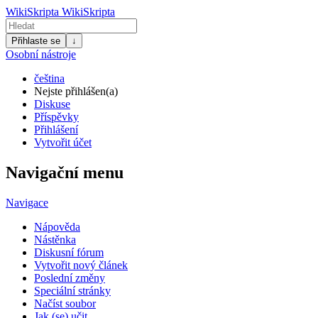
WikiSkripta
WikiSkripta
Přihlaste se
↓
Osobní nástroje
čeština
Nejste přihlášen(a)
Diskuse
Příspěvky
Přihlášení
Vytvořit účet
Navigační menu
Navigace
Nápověda
Nástěnka
Diskusní fórum
Vytvořit nový článek
Poslední změny
Speciální stránky
Načíst soubor
Jak (se) učit