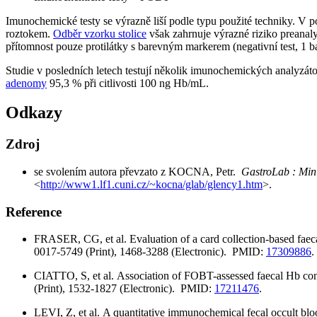
Imunochemické testy se výrazně liší podle typu použité techniky. V po
roztokem.
Odběr vzorku stolice
však zahrnuje výrazné riziko preanaly
přítomnost pouze protilátky s barevným markerem (negativní test, 1 b
Studie v posledních letech testují několik imunochemických analyzát
adenomy
95,3 % při citlivosti 100 ng Hb/mL.
Odkazy
Zdroj
se svolením autora převzato z
KOCNA, Petr.
GastroLab : Mini
<
http://www1.lf1.cuni.cz/~kocna/glab/glency1.htm
>.
Reference
FRASER, CG, et al. Evaluation of a card collection-based faeca
0017-5749 (Print), 1468-3288 (Electronic). PMID:
17309886
.
CIATTO, S, et al. Association of FOBT-assessed faecal Hb cont
(Print), 1532-1827 (Electronic). PMID:
17211476
.
LEVI, Z, et al. A quantitative immunochemical fecal occult bloo