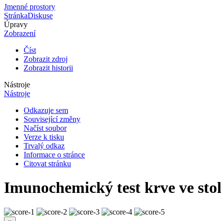
Jmenné prostory
Stránka
Diskuse
Úpravy
Zobrazení
Číst
Zobrazit zdroj
Zobrazit historii
Nástroje
Nástroje
Odkazuje sem
Související změny
Načíst soubor
Verze k tisku
Trvalý odkaz
Informace o stránce
Citovat stránku
Imunochemický test krve ve stol