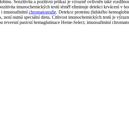
obinu. Senzitivita a pozitivní průkaz je výrazně ovlivněn také rozdíl
ozitivita imunochemických testů téměř eliminuje detekci krvácení v ho
 i imunoafinitní
chromatografie
. Detekce proteinu (lidského hemoglob
není nutná speciální dieta. Citlivost imunochemických testů je výrazně
pu reversní pasivní hemaglutinace Heme-Select, imunoafinitní chroma