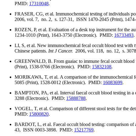
PMID:
17310048
.
FRASER, CG, et al. Immunochemical testing of individuals posit
2006, vol. 7, no. 2, s. 127-31, ISSN 1470-2045 (Print), 147
ROZEN, P, et al. Evaluation of a desk top instrument for the 
1234-1010 (Print), 1643-3750 (Electronic). PMID:
16733493
.
LI, S, et al. New immunochemical fecal occult blood test with tw
Chinese patients.
Int J Cancer.
2006, vol. 118, no. 12, s. 30
GREENWALD, B. From guaiac to immune fecal occult blood test
(Print), 1538-9766 (Electronic). PMID:
15832108
.
MORIKAWA, T, et al. A comparison of the immunochemical feca
5085 (Print), 1528-0012 (Electronic). PMID:
16083699
.
BAMPTON, PA, et al. Interval faecal occult blood testing in a
3288 (Electronic). PMID:
15888788
.
VOGEL, T, et al. Comparison of different stool tests for the det
PMID:
15800820
.
BARDOT, L, et al. Faecal occult blood testing: comparison of
43, ISSN 0003-3898. PMID:
15217769
.