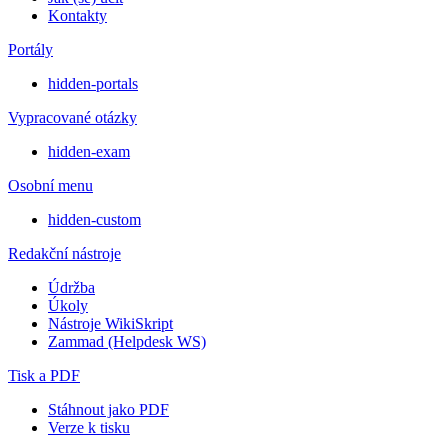
Kontakty
Portály
hidden-portals
Vypracované otázky
hidden-exam
Osobní menu
hidden-custom
Redakční nástroje
Údržba
Úkoly
Nástroje WikiSkript
Zammad (Helpdesk WS)
Tisk a PDF
Stáhnout jako PDF
Verze k tisku