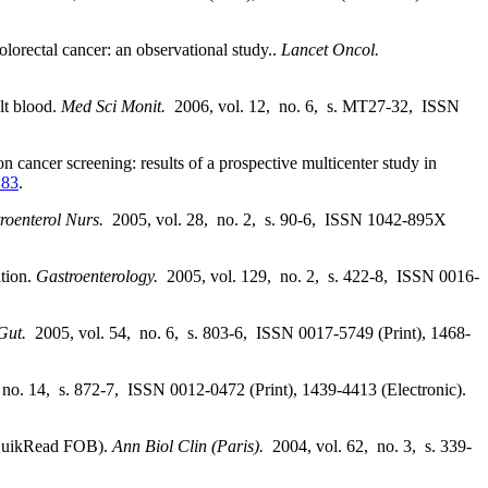
lorectal cancer: an observational study..
Lancet Oncol.
lt blood.
Med Sci Monit.
2006, vol. 12, no. 6, s. MT27-32, ISSN
n cancer screening: results of a prospective multicenter study in
283
.
roenterol Nurs.
2005, vol. 28, no. 2, s. 90-6, ISSN 1042-895X
tion.
Gastroenterology.
2005, vol. 129, no. 2, s. 422-8, ISSN 0016-
Gut.
2005, vol. 54, no. 6, s. 803-6, ISSN 0017-5749 (Print), 1468-
 no. 14, s. 872-7, ISSN 0012-0472 (Print), 1439-4413 (Electronic).
 (QuikRead FOB).
Ann Biol Clin (Paris).
2004, vol. 62, no. 3, s. 339-