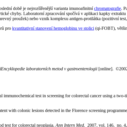
slední době je nejrozšířenější varianta imunoafinitní
chromatografie
. P
tické chyby. Laboratorní zpracování spočívá v aplikaci kapky extraktu 
arevný proužek) nebo vznik komplexu antigen-protilátka (pozitivní test
orů pro
kvantitativní stanovení hemoglobinu ve stolici
(qi-FOBT), většin
Encyklopedie laboratorních metod v gastroenterologii
[online]. ©2002
l immunochemical test in screening for colorectal cancer using a two-t
ent with colonic lesions detected in the Florence screening programm
d test for colorectal neoplasia.
Ann Intern Med.
2007, vol. 146, no. 4