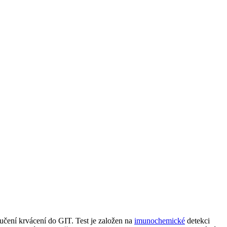
čení krvácení do GIT. Test je založen na
imunochemické
detekci