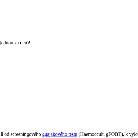
jednou za den)!
díl od screeningového
guajakového testu
(Haemoccult, gFOBT), k vylou