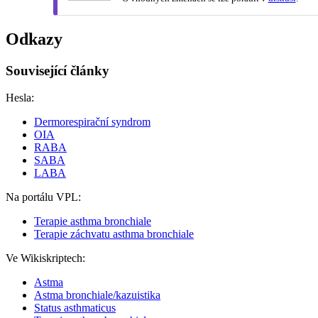
Odkazy
Související články
Hesla:
Dermorespirační syndrom
OIA
RABA
SABA
LABA
Na portálu VPL:
Terapie asthma bronchiale
Terapie záchvatu asthma bronchiale‎
Ve Wikiskriptech:
Astma
Astma bronchiale/kazuistika
Status asthmaticus