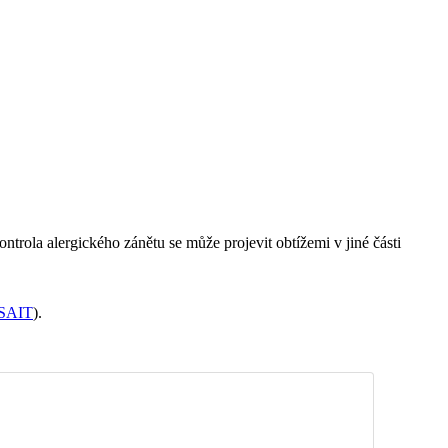
trola alergického zánětu se může projevit obtížemi v jiné části
SAIT
).