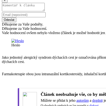
×
Odeslat
Děkujeme za Vaše podněty.
Děkujeme za Vaše hodnocení.
Vaše hodnocení ovšem nebylo vloženo (článek je možné hodnotit jen 
Heslo
Jako jednotný alergický syndrom dýchacích cest je označována přítomn
dýchacích cest.
Farmakoterapie obou jsou intranazální kortikosteroidy, inhalační kort
Článek neobsahuje vše, co by měl
Můžete se přidat k jeho
autorům
a
doplnit
je
O vhodných změnách se lze poradit v
diskusi
.