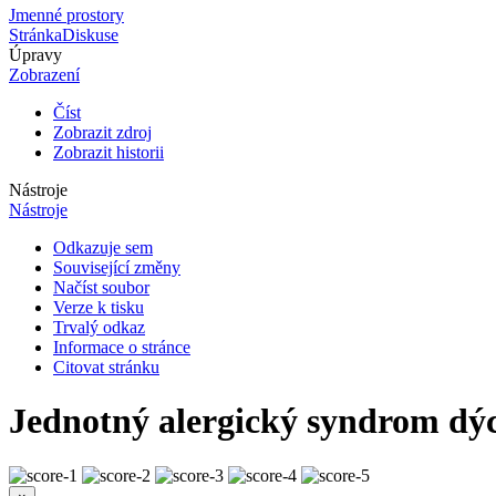
Jmenné prostory
Stránka
Diskuse
Úpravy
Zobrazení
Číst
Zobrazit zdroj
Zobrazit historii
Nástroje
Nástroje
Odkazuje sem
Související změny
Načíst soubor
Verze k tisku
Trvalý odkaz
Informace o stránce
Citovat stránku
Jednotný alergický syndrom dýc