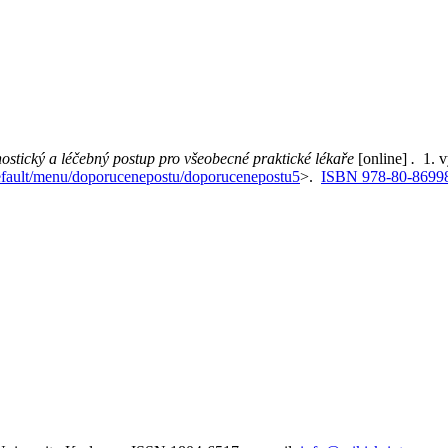
stický a léčebný postup pro všeobecné praktické lékaře
[online]
.
1. 
/default/menu/doporucenepostu/doporucenepostu5
>.
ISBN 978-80-8699