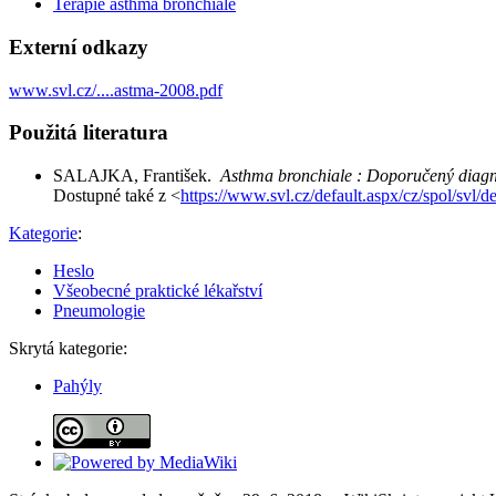
Terapie asthma bronchiale
Externí odkazy
www.svl.cz/....astma-2008.pdf
Použitá literatura
SALAJKA, František.
Asthma bronchiale : Doporučený diagno
Dostupné také z <
https://www.svl.cz/default.aspx/cz/spol/svl
Kategorie
:
Heslo
Všeobecné praktické lékařství
Pneumologie
Skrytá kategorie:
Pahýly