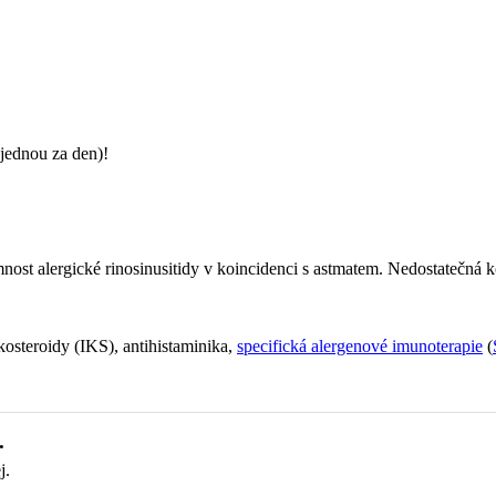
jednou za den)!
ost alergické rinosinusitidy v koincidenci s astmatem. Nedostatečná kon
ikosteroidy (IKS), antihistaminika,
specifická alergenové imunoterapie
(
.
j.