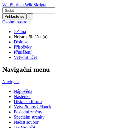
WikiSkripta
WikiSkripta
Přihlaste se
↓
Osobní nástroje
čeština
Nejste přihlášen(a)
Diskuse
Příspěvky
Přihlášení
Vytvořit účet
Navigační menu
Navigace
Nápověda
Nástěnka
Diskusní fórum
Vytvořit nový článek
Poslední změny
Speciální stránky
Načíst soubor
Jak (se) učit