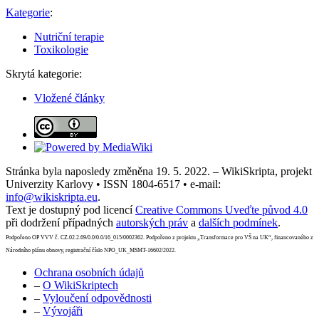
Kategorie
:
Nutriční terapie
Toxikologie
Skrytá kategorie:
Vložené články
Stránka byla naposledy změněna 19. 5. 2022. – WikiSkripta, projekt
Univerzity Karlovy • ISSN 1804-6517 • e-mail:
info@wikiskripta.eu
.
Text je dostupný pod licencí
Creative Commons Uveďte původ 4.0
při dodržení případných
autorských práv
a
dalších podmínek
.
Podpořeno OP VVV č. CZ.02.2.69/0.0/0.0/16_015/0002362. Podpořeno z projektu „Transformace pro VŠ na UK“, financovaného z
Národního plánu obnovy, registrační číslo NPO_UK_MSMT-16602/2022.
Ochrana osobních údajů
–
O WikiSkriptech
–
Vyloučení odpovědnosti
–
Vývojáři