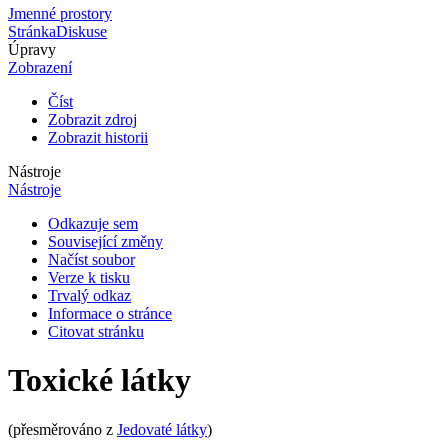
Jmenné prostory
Stránka
Diskuse
Úpravy
Zobrazení
Číst
Zobrazit zdroj
Zobrazit historii
Nástroje
Nástroje
Odkazuje sem
Související změny
Načíst soubor
Verze k tisku
Trvalý odkaz
Informace o stránce
Citovat stránku
Toxické látky
(přesměrováno z
Jedovaté látky
)