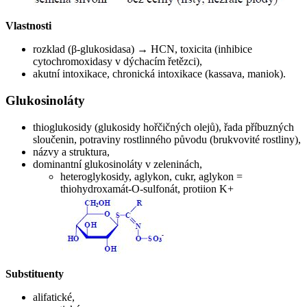
Vlastnosti
rozklad (β-glukosidasa) → HCN, toxicita (inhibice
cytochromoxidasy v dýchacím řetězci),
akutní intoxikace, chronická intoxikace (kassava, maniok).
Glukosinoláty
thioglukosidy (glukosidy hořčičných olejů), řada příbuzných
sloučenin, potraviny rostlinného původu (brukvovité rostliny),
názvy a struktura,
dominantní glukosinoláty v zeleninách,
heteroglykosidy, aglykon, cukr, aglykon =
thiohydroxamát-O-sulfonát, protiion K+
Substituenty
alifatické,