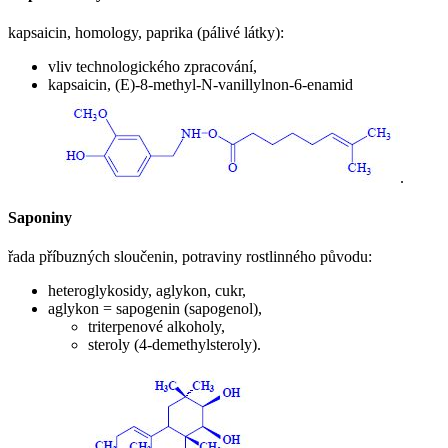
kapsaicin, homology, paprika (pálivé látky):
vliv technologického zpracování,
kapsaicin, (E)-8-methyl-N-vanillylnon-6-enamid
.
Saponiny
řada příbuzných sloučenin, potraviny rostlinného původu:
heteroglykosidy, aglykon, cukr,
aglykon = sapogenin (sapogenol),
triterpenové alkoholy,
steroly (4-demethylsteroly).