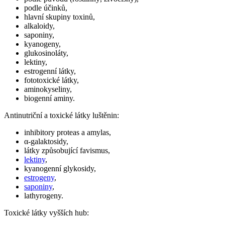
podle účinků,
hlavní skupiny toxinů,
alkaloidy,
saponiny,
kyanogeny,
glukosinoláty,
lektiny,
estrogenní látky,
fototoxické látky,
aminokyseliny,
biogenní aminy.
Antinutriční a toxické látky luštěnin:
inhibitory proteas a amylas,
α-galaktosidy,
látky způsobující favismus,
lektiny
,
kyanogenní glykosidy,
estrogeny
,
saponiny
,
lathyrogeny.
Toxické látky vyšších hub: