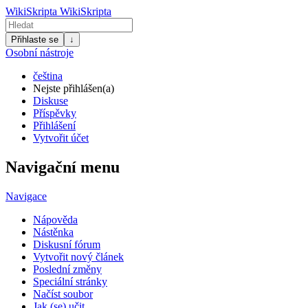
WikiSkripta
WikiSkripta
Přihlaste se
↓
Osobní nástroje
čeština
Nejste přihlášen(a)
Diskuse
Příspěvky
Přihlášení
Vytvořit účet
Navigační menu
Navigace
Nápověda
Nástěnka
Diskusní fórum
Vytvořit nový článek
Poslední změny
Speciální stránky
Načíst soubor
Jak (se) učit