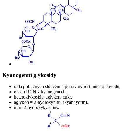
Kyanogenní glykosidy
řada příbuzných sloučenin, potraviny rostlinného původu,
obsah HCN v kyanogenech,
heteroglykosidy, aglykon, cukr,
aglykon = 2-hydroxynitril (kyanhydrin),
nitril 2-hydroxykyseliny.