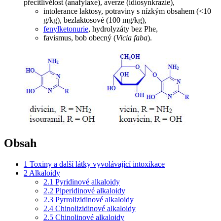
přecitlivělost (anafylaxe), averze (idiosynkrazie),
intolerance laktosy, potraviny s nízkým obsahem (<10
g/kg), bezlaktosové (100 mg/kg),
fenylketonurie
, hydrolyzáty bez Phe,
favismus, bob obecný (
Vicia faba
).
Obsah
1
Toxiny a další látky vyvolávající intoxikace
2
Alkaloidy
2.1
Pyridinové alkaloidy
2.2
Piperidinové alkaloidy
2.3
Pyrrolizidinové alkaloidy
2.4
Chinolizidinové alkaloidy
2.5
Chinolinové alkaloidy