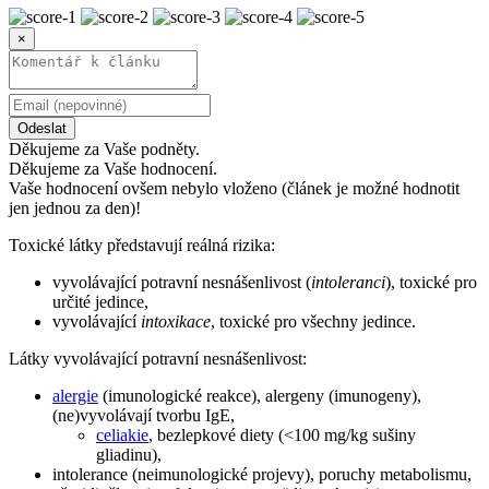
×
Odeslat
Děkujeme za Vaše podněty.
Děkujeme za Vaše hodnocení.
Vaše hodnocení ovšem nebylo vloženo (článek je možné hodnotit
jen jednou za den)!
Toxické látky představují reálná rizika:
vyvolávající potravní nesnášenlivost (
intoleranci
), toxické pro
určité jedince,
vyvolávající
intoxikace
, toxické pro všechny jedince.
Látky vyvolávající potravní nesnášenlivost:
alergie
(imunologické reakce), alergeny (imunogeny),
(ne)vyvolávají tvorbu IgE,
celiakie
, bezlepkové diety (<100 mg/kg sušiny
gliadinu),
intolerance (neimunologické projevy), poruchy metabolismu,