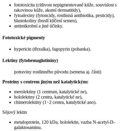
fototoxicita (citlivost nepigmentované kůže, souvislost s
rakovinou kůže, akutní dermatitidy),
fytoalexiny (fytoncidy, rostlinná antibiotika, pesticidy),
blastokoliny (brzdí klíčení semen),
antimikrobní a jiné účinky.
Fototoxické pigmenty
hypericin (třezalka), fagopyrin (pohanka).
Lektiny (fytohemaglutininy)
potraviny rostlinného původu (semena aj. části)
Proteiny s centrem jiným než katalytickým:
merolektiny (1 centrum, katalytické ne),
hololektiny (2 centra, katalytické ne),
chimerolektiny (1−2 centra, katalytické ano).
Sójový lektin
metaloprotein, 120 kDa, hololektin, vazba N-acetyl-D-
galaktosaminu.