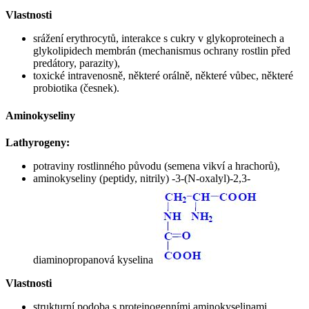
Vlastnosti
srážení erythrocytů, interakce s cukry v glykoproteinech a
glykolipidech membrán (mechanismus ochrany rostlin před
predátory, parazity),
toxické intravenosně, některé orálně, některé vůbec, některé
probiotika (česnek).
Aminokyseliny
Lathyrogeny:
potraviny rostlinného původu (semena vikví a hrachorů),
aminokyseliny (peptidy, nitrily) -3-(N-oxalyl)-2,3-
diaminopropanová kyselina
Vlastnosti
strukturní podoba s proteinogenními aminokyselinami,