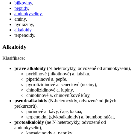
bílkoviny
,
peptidy
,
aminokyseliny
,
aminy,
hydraziny,
alkaloidy
,
terpenoidy.
Alkaloidy
Klasifikace:
pravé alkaloidy
(N-heterocykly, odvozené od aminokyselin),
pyridinové (nikotinové) a. tabáku,
piperidinové a. pepře,
pyrrolizidinové a. seneciové (neciny),
chinolizidinové a. lupiny,
chinolinové a. chinovníkové kůry,
pseudoalkaloidy
(N-heterocykly, odvozené od jiných
prekurzorů),
purinové a. kávy, čaje, kakaa,
terpenoidní (glykoalkaloidy) a. brambor, rajčat,
protoalkaloidy
(ne N-heterocykly, odvozené od
aminokyselin),
kapsaicinoidy a. papriky.