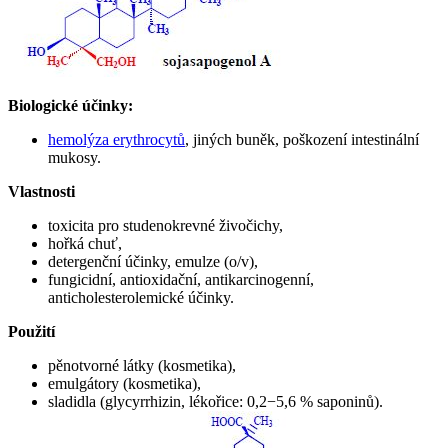
Biologické účinky:
hemolýza erythrocytů
, jiných buněk, poškození intestinální
mukosy.
Vlastnosti
toxicita pro studenokrevné živočichy,
hořká chuť,
detergenční účinky, emulze (o/v),
fungicidní, antioxidační, antikarcinogenní,
anticholesterolemické účinky.
Použití
pěnotvorné látky (kosmetika),
emulgátory (kosmetika),
sladidla (glycyrrhizin, lékořice: 0,2−5,6 % saponinů).