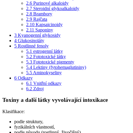
2.6
Purinové alkaloidy
2.7
Steroidní glykoalkaloidy
2.8
Brambory
2.9
Rajčata
2.10
Kapsaicinoidy
2.11
Saponiny
3
Kyanogenní glykosidy
4
Glukosinoláty
5
Rostlinné fenoly
5.1
estrogenní látky
5.2
Fototoxické látky
5.3
Fototoxické pigmenty
5.4
Lektiny (fytohemaglutininy)
5.5
Aminokyseliny
6
Odkazy
6.1
Vnitřní odkazy
6.2
Zdroj
Toxiny a další látky vyvolávající intoxikace
Klasifikace:
podle struktury,
fyzikálních vlastností,
podle původu (rostlinný, živočišný),