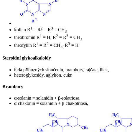
1
2
3
kofein R
= R
= R
= CH
3
1
2
3
theobromin R
= H, R
= R
= CH
3
1
2
3
theofyllin R
= R
= CH
, R
= H
3
Steroidní glykoalkaloidy
řada příbuzných sloučenin, brambory, rajčata, lilek,
heteroglykosidy, aglykon, cukr.
Brambory
α-solanin = solanidin + β-solatriosa,
α-chakonin = solanidin + β-chakotriosa,