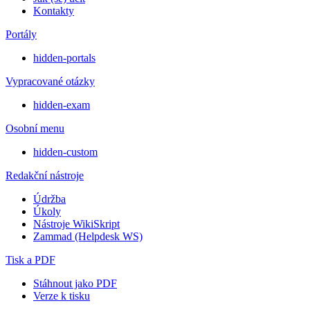
Kontakty
Portály
hidden-portals
Vypracované otázky
hidden-exam
Osobní menu
hidden-custom
Redakční nástroje
Údržba
Úkoly
Nástroje WikiSkript
Zammad (Helpdesk WS)
Tisk a PDF
Stáhnout jako PDF
Verze k tisku