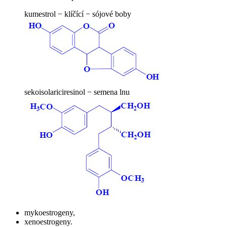
kumestrol − klíčící − sójové boby
sekoisolariciresinol − semena lnu
mykoestrogeny,
xenoestrogeny.