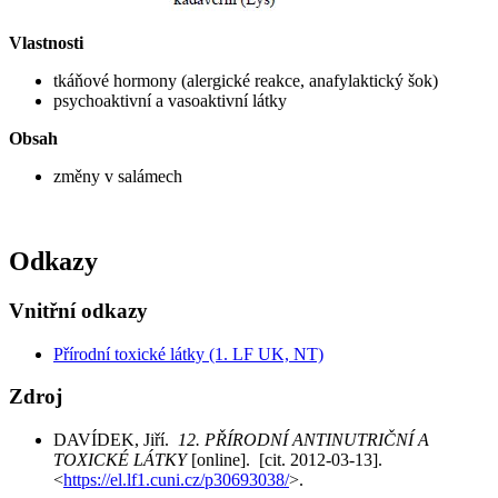
Vlastnosti
tkáňové hormony (alergické reakce, anafylaktický šok)
psychoaktivní a vasoaktivní látky
Obsah
změny v salámech
Odkazy
Vnitřní odkazy
Přírodní toxické látky (1. LF UK, NT)
Zdroj
DAVÍDEK, Jiří.
12. PŘÍRODNÍ ANTINUTRIČNÍ A
TOXICKÉ LÁTKY
[online]. [cit. 2012-03-13].
<
https://el.lf1.cuni.cz/p30693038/
>.