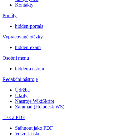
Kontakty
Portály
hidden-portals
Vypracované otázky
hidden-exam
Osobní menu
hidden-custom
Redakční nástroje
Údržba
Úkoly
Nástroje WikiSkript
Zammad (Helpdesk WS)
Tisk a PDF
Stáhnout jako PDF
Verze k tisku