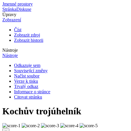
Jmenné prostory
Stránka
Diskuse
Úpravy
Zobrazení
Číst
Zobrazit zdroj
Zobrazit historii
Nástroje
Nástroje
Odkazuje sem
Související změny
Načíst soubor
Verze k tisku
Trvalý odkaz
Informace o stránce
Citovat stránku
Kochův trojúhelník