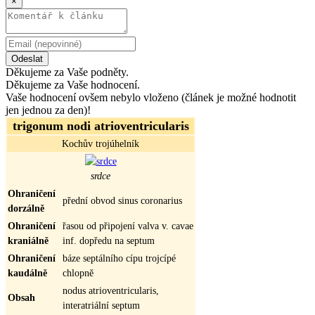
×
Odeslat
Děkujeme za Vaše podněty.
Děkujeme za Vaše hodnocení.
Vaše hodnocení ovšem nebylo vloženo (článek je možné hodnotit
jen jednou za den)!
trigonum nodi atrioventricularis
Kochův trojúhelník
srdce
Ohraničení
přední obvod sinus coronarius
dorzálně
Ohraničení
řasou od připojení valva v. cavae
kraniálně
inf. dopředu na septum
Ohraničení
báze septálního cípu trojcípé
kaudálně
chlopně
nodus atrioventricularis,
Obsah
interatriální septum