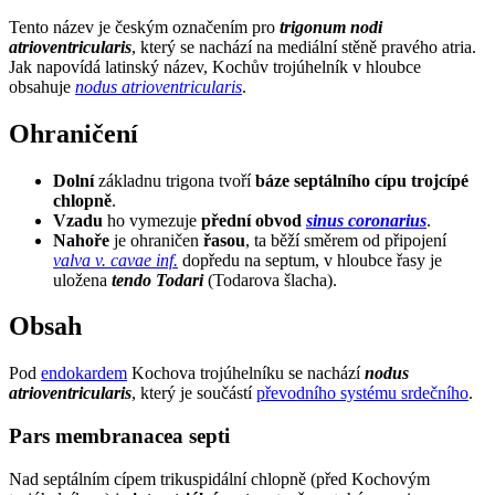
Tento název je českým označením pro
trigonum nodi
atrioventricularis
, který se nachází na mediální stěně pravého atria.
Jak napovídá latinský název, Kochův trojúhelník v hloubce
obsahuje
nodus atrioventricularis
.
Ohraničení
Dolní
základnu trigona tvoří
báze septálního cípu trojcípé
chlopně
.
Vzadu
ho vymezuje
přední obvod
sinus coronarius
.
Nahoře
je ohraničen
řasou
, ta běží směrem od připojení
valva v. cavae inf.
dopředu na septum, v hloubce řasy je
uložena
tendo Todari
(Todarova šlacha).
Obsah
Pod
endokardem
Kochova trojúhelníku se nachází
nodus
atrioventricularis
, který je součástí
převodního systému srdečního
.
Pars membranacea septi
Nad septálním cípem trikuspidální chlopně (před Kochovým