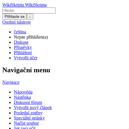
WikiSkripta
WikiSkripta
Přihlaste se
↓
Osobní nástroje
čeština
Nejste přihlášen(a)
Diskuse
Příspěvky
Přihlášení
Vytvořit účet
Navigační menu
Navigace
Nápověda
Nástěnka
Diskusní fórum
Vytvořit nový článek
Poslední změny
Speciální stránky
Načíst soubor
Jak (se) učit