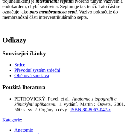
trojúhelníkem) je
interatriální septum
tvořeno tuhým vazivem a
endokardem, chybí svalovina. Septum je tak tenčí. Tato část se
označuje jako
pars membranacea septi
. Vazivo pokračuje do
membranózní části interventrikulárního septa.
Odkazy
Související články
Srdce
Převodní systém srdeční
Oběhová soustava
Použitá literatura
PETROVICKÝ, Pavel, et al.
Anatomie s topografií a
klinickými aplikacemi.
1. vydání. Martin : Osveta, 2001.
560 s. sv. 2. Orgány a cévy.
ISBN 80-8063-047-x
.
Kategorie
:
Anatomie