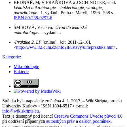
BEDNÁŘ, M, V FRAŇKOVÁ a J SCHINDLER, et al.
Lékařská mikrobiologie – bakteriologie, virologie,
parazitologie.
1. vydání. Praha : Marvil, 1996. 558 s.
ISBN 80-238-0297-6
.
ŠMÍROVÁ, Václava.
Úvod do lékařské
mikrobiologie.
- vydání. -.
-
Praktika 2. LF
[online]. [cit. 2011-12-16].
<
http://www.lf2.cuni.cz/info2lf/ustavy/ulm/praktika.htm
>.
Kategorie
:
Mikrobiologie
Bakterie
Stránka byla naposledy změněna 4. 1. 2017. – WikiSkripta, projekt
Univerzity Karlovy • ISSN 1804-6517 • e-mail:
info@wikiskripta.eu
.
Text je dostupný pod licencí
Creative Commons Uveďte původ 4.0
při dodržení případných
autorských práv
a
dalších podmínek
.