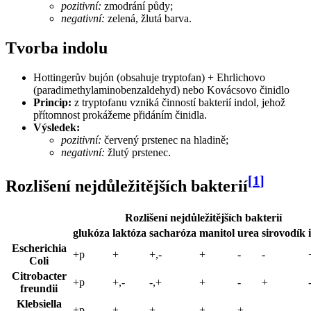
pozitivní:
zmodrání půdy;
negativní:
zelená, žlutá barva.
Tvorba indolu
Hottingerův bujón (obsahuje tryptofan) + Ehrlichovo
(paradimethylaminobenzaldehyd) nebo Kovácsovo činidlo
Princip:
z tryptofanu vzniká činností bakterií indol, jehož
přítomnost prokážeme přidáním činidla.
Výsledek:
pozitivní:
červený prstenec na hladině;
negativní:
žlutý prstenec.
[
1
]
Rozlišení nejdůležitějších bakterií
Rozlišení nejdůležitějších bakterií
glukóza
laktóza
sacharóza
manitol
urea
sirovodík
Escherichia
+p
+
+,-
+
-
-
Coli
Citrobacter
+p
+,-
-,+
+
-
+
freundii
Klebsiella
+p
+
+
+
+
-