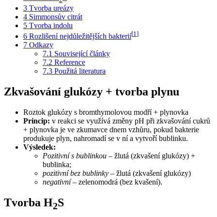
3
Tvorba ureázy
4
Simmonsův citrát
5
Tvorba indolu
[
1
]
6
Rozlišení nejdůležitějších bakterií
7
Odkazy
7.1
Související články
7.2
Reference
7.3
Použitá literatura
Zkvašování glukózy + tvorba plynu
Roztok glukózy s bromthymolovou modří + plynovka
Princip:
v reakci se využívá změny pH při zkvašování cukrů
+ plynovka je ve zkumavce dnem vzhůru, pokud bakterie
produkuje plyn, nahromadí se v ní a vytvoří bublinku.
Výsledek:
Pozitivní s bublinkou
– žlutá (zkvašení glukózy) +
bublinka;
pozitivní bez bublinky
– žlutá (zkvašení glukózy)
negativní
– zelenomodrá (bez kvašení).
Tvorba H
S
2