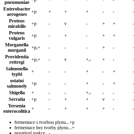
pneumoniae
Enterobacter
+p
+
+
+
-
-
aerogenes
Proteus
+p
-
v
-
+
+
mirabilis
Proteus
+p
-
+
-
+
+
vulgaris
Morganella
+p,+
-
-
-
+
-
morganii
Providentia
+p,+
-
v
+,-
+
-
rettregi
Salmonella
+
-
-
+
-
+
typhi
ostatní
+p
-
-
+
-
+
salmonely
Shigella
+
-
-
+,-
-
-
Serratia
+p
-
+
+
v
-
Yersenia
+
-
+
+
+
-
enterocolitica
fermentace s tvorbou plynu...+p
fermentace bez tvorby plynu...+
negativní reakce...-