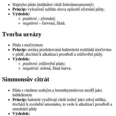
Hajnyho půda (indikátor citrát železitanoamonný)
Princip:
vyloučení sulfidu olova způsobí zčernání půdy.
Výsledek:
pozitivní
– zčernání;
negativní
– červená, žlutá.
Tvorba ureázy
Půda s močovinou
Princip:
ureáza produkovaná bakteriemi rozkládá močovinu
v půdě, dochází k alkalizaci prostředí a zrůžovění půdy.
Výsledek:
pozitivní:
zrůžovění půdy;
negativní:
zelená, žlutá barva.
Simmonsův citrát
Půda s citrátem sodným a bromthymolovou modří jako
indikátorem
Princip:
bakterie využívají citrát sodný jako zdroj uhlíku,
dochází k uvolnění amoniaku, to vede k alkalizaci prostředí a
zmodrání půdy
Výsledek: