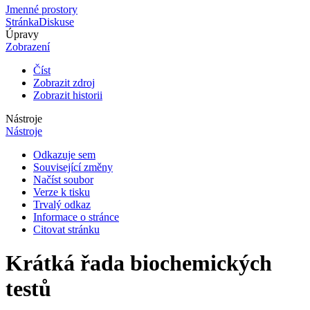
Jmenné prostory
Stránka
Diskuse
Úpravy
Zobrazení
Číst
Zobrazit zdroj
Zobrazit historii
Nástroje
Nástroje
Odkazuje sem
Související změny
Načíst soubor
Verze k tisku
Trvalý odkaz
Informace o stránce
Citovat stránku
Krátká řada biochemických
testů