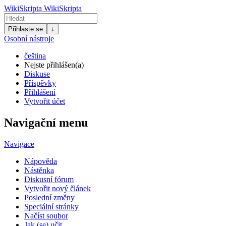
WikiSkripta
WikiSkripta
Přihlaste se
↓
Osobní nástroje
čeština
Nejste přihlášen(a)
Diskuse
Příspěvky
Přihlášení
Vytvořit účet
Navigační menu
Navigace
Nápověda
Nástěnka
Diskusní fórum
Vytvořit nový článek
Poslední změny
Speciální stránky
Načíst soubor
Jak (se) učit