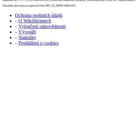
Podpořeno OP VVV č. CZ.02.2.69/0.0/0.0/16_015/0002362. Podpořeno z projektu „Transformace pro VŠ na UK“, financovaného z
Národního plánu obnovy, registrační číslo NPO_UK_MSMT-16602/2022.
Ochrana osobních údajů
–
O WikiSkriptech
–
Vyloučení odpovědnosti
–
Vývojáři
–
Statistiky
–
Prohlášení o cookies