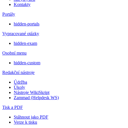
Kontakty
Portály
hidden-portals
Vypracované otázky
hidden-exam
Osobní menu
hidden-custom
Redakční nástroje
Údržba
Úkoly
Nástroje WikiSkript
Zammad (Helpdesk WS)
Tisk a PDF
Stáhnout jako PDF
Verze k tisku