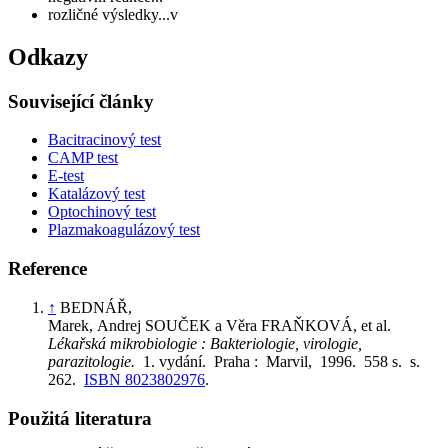
rozličné výsledky...v
Odkazy
Související články
Bacitracinový test
CAMP test
E-test
Katalázový test
Optochinový test
Plazmakoagulázový test
Reference
↑
BEDNÁŘ,
Marek, Andrej SOUČEK a Věra FRAŇKOVÁ, et al.
Lékařská mikrobiologie : Bakteriologie, virologie,
parazitologie.
1. vydání. Praha : Marvil, 1996. 558 s. s.
262.
ISBN 8023802976
.
Použitá literatura