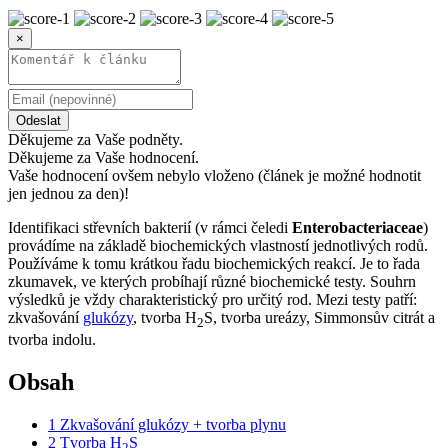
×
Odeslat
Děkujeme za Vaše podněty.
Děkujeme za Vaše hodnocení.
Vaše hodnocení ovšem nebylo vloženo (článek je možné hodnotit
jen jednou za den)!
Identifikaci střevních bakterií (v rámci čeledi
Enterobacteriaceae
)
provádíme na základě biochemických vlastností jednotlivých rodů.
Používáme k tomu krátkou řadu biochemických reakcí. Je to řada
zkumavek, ve kterých probíhají různé biochemické testy. Souhrn
výsledků je vždy charakteristický pro určitý rod. Mezi testy patří:
zkvašování
glukózy
, tvorba H
S, tvorba ureázy, Simmonsův citrát a
2
tvorba indolu.
Obsah
1
Zkvašování glukózy + tvorba plynu
2
Tvorba H
S
2