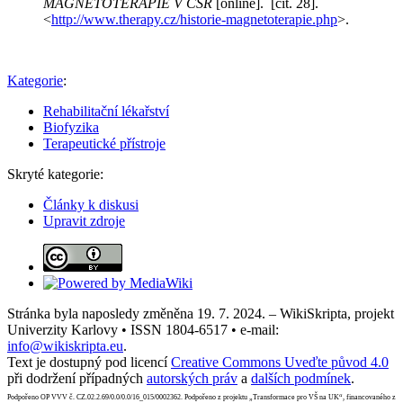
MAGNETOTERAPIE V ČSR
[online]. [cit. 28].
<
http://www.therapy.cz/historie-magnetoterapie.php
>.
Kategorie
:
Rehabilitační lékařství
Biofyzika
Terapeutické přístroje
Skryté kategorie:
Články k diskusi
Upravit zdroje
Stránka byla naposledy změněna 19. 7. 2024. – WikiSkripta, projekt
Univerzity Karlovy • ISSN 1804-6517 • e-mail:
info@wikiskripta.eu
.
Text je dostupný pod licencí
Creative Commons Uveďte původ 4.0
při dodržení případných
autorských práv
a
dalších podmínek
.
Podpořeno OP VVV č. CZ.02.2.69/0.0/0.0/16_015/0002362. Podpořeno z projektu „Transformace pro VŠ na UK“, financovaného z