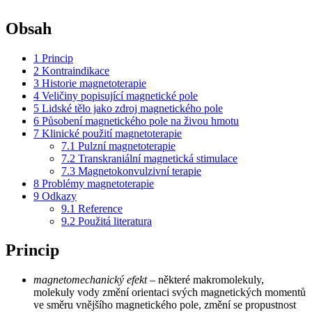
Obsah
1
Princip
2
Kontraindikace
3
Historie magnetoterapie
4
Veličiny popisující magnetické pole
5
Lidské tělo jako zdroj magnetického pole
6
Působení magnetického pole na živou hmotu
7
Klinické použití magnetoterapie
7.1
Pulzní magnetoterapie
7.2
Transkraniální magnetická stimulace
7.3
Magnetokonvulzivní terapie
8
Problémy magnetoterapie
9
Odkazy
9.1
Reference
9.2
Použitá literatura
Princip
magnetomechanický efekt
– některé makromolekuly,
molekuly vody změní orientaci svých magnetických momentů
ve směru vnějšího magnetického pole, změní se propustnost