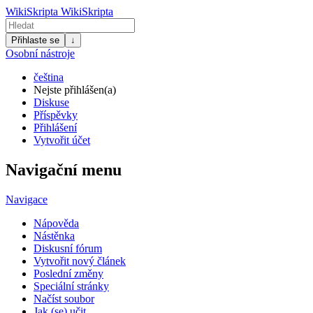
WikiSkripta
WikiSkripta
Přihlaste se
↓
Osobní nástroje
čeština
Nejste přihlášen(a)
Diskuse
Příspěvky
Přihlášení
Vytvořit účet
Navigační menu
Navigace
Nápověda
Nástěnka
Diskusní fórum
Vytvořit nový článek
Poslední změny
Speciální stránky
Načíst soubor
Jak (se) učit