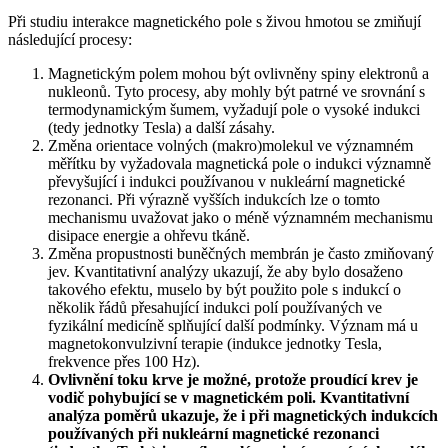
Při studiu interakce magnetického pole s živou hmotou se zmiňují
následující procesy:
Magnetickým polem mohou být ovlivněny spiny elektronů a
nukleonů. Tyto procesy, aby mohly být patrné ve srovnání s
termodynamickým šumem, vyžadují pole o vysoké indukci
(tedy jednotky Tesla) a další zásahy.
Změna orientace volných (makro)molekul ve významném
měřítku by vyžadovala magnetická pole o indukci významně
převyšující i indukci používanou v nukleární magnetické
rezonanci. Při výrazně vyšších indukcích lze o tomto
mechanismu uvažovat jako o méně významném mechanismu
disipace energie a ohřevu tkáně.
Změna propustnosti buněčných membrán je často zmiňovaný
jev. Kvantitativní analýzy ukazují, že aby bylo dosaženo
takového efektu, muselo by být použito pole s indukcí o
několik řádů přesahující indukci polí používaných ve
fyzikální medicíně splňující další podmínky. Význam má u
magnetokonvulzivní terapie (indukce jednotky Tesla,
frekvence přes 100 Hz).
Ovlivnění toku krve je možné, protože proudící krev je
vodič pohybující se v magnetickém poli. Kvantitativní
analýza poměrů ukazuje, že i při magnetických indukcích
používaných při nukleární magnetické rezonanci