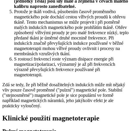
(jednotky Tesla) jsou síly malé a zejména v cévách malého
kalibru naprosto zanedbatelné.
Protože je tkáň vodivá, působením časově proměnného
magnetického pole dochází cestou vířivých proudů k ohřevu
tkáně. Tento mechanismus se může projevit i při poměrně
malých indukcích magnetického pole prohřátím tkáně. Ohřev
způsobený vířivými proudy je pro malé frekvence nízký, teplo
předané tkáni je úměrné druhé mocnině frekvence. Při
indukcích značně převyšujících indukce používané v běžné
magnetoterapii mohou vířivé proudy ovlivnit i procesy na
membránách vzrušivých tkání.
S rostoucí frekvencí roste význam disipace energie při
magnetizaci/polarizaci, významný je až při frekvencích
výrazně převyšujících frekvence používané při
magnetoterapii.
Zdá se tedy, že při běžně dosažitelných indukcích může mít nějaký
vliv pouze časově proměnné ("pulzní") magnetické pole. Stabilní
("stejnosměrné") magnetické pole je sice populární ve formě
například magnetických náramků, jeho jakýkoliv efekt je ale
prakticky vyloučený.
Klinické použití magnetoterapie