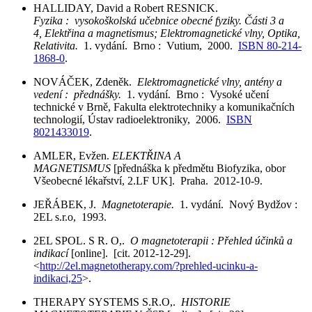
HALLIDAY, David a Robert RESNICK.
Fyzika : vysokoškolská učebnice obecné fyziky. Části 3 a
4, Elektřina a magnetismus; Elektromagnetické vlny, Optika,
Relativita.
1. vydání. Brno : Vutium, 2000.
ISBN 80-214-
1868-0
.
NOVÁČEK, Zdeněk.
Elektromagnetické vlny, antény a
vedení : přednášky.
1. vydání. Brno : Vysoké učení
technické v Brně, Fakulta elektrotechniky a komunikačních
technologií, Ústav radioelektroniky, 2006.
ISBN
8021433019
.
AMLER, Evžen.
ELEKTŘINA A
MAGNETISMUS
[přednáška k předmětu Biofyzika, obor
Všeobecné lékařství, 2.LF UK]. Praha. 2012-10-9.
JEŘÁBEK, J.
Magnetoterapie.
1. vydání. Nový Bydžov :
2EL s.r.o, 1993.
2EL SPOL. S R. O,.
O magnetoterapii : Přehled účinků a
indikací
[online]. [cit. 2012-12-29].
<
http://2el.magnetotherapy.com/?prehled-ucinku-a-
indikaci,25
>.
THERAPY SYSTEMS S.R.O,.
HISTORIE