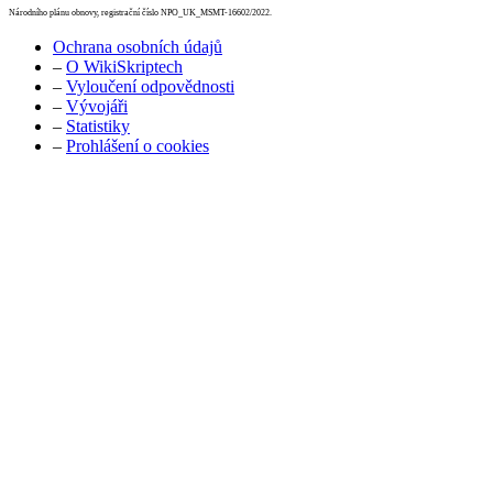
Národního plánu obnovy, registrační číslo NPO_UK_MSMT-16602/2022.
Ochrana osobních údajů
–
O WikiSkriptech
–
Vyloučení odpovědnosti
–
Vývojáři
–
Statistiky
–
Prohlášení o cookies