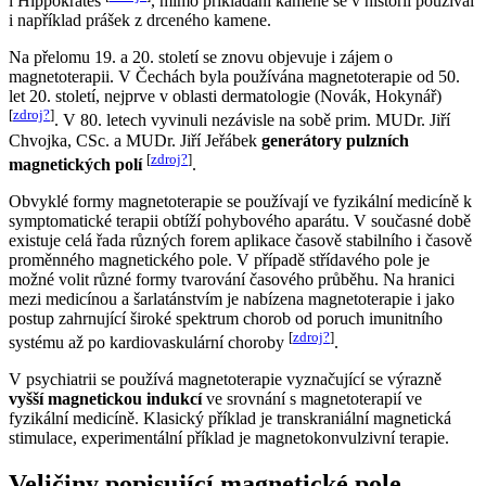
i Hippokrates
, mimo přikládání kamene se v historii používal
i například prášek z drceného kamene.
Na přelomu 19. a 20. století se znovu objevuje i zájem o
magnetoterapii. V Čechách byla používána magnetoterapie od 50.
let 20. století, nejprve v oblasti dermatologie (Novák, Hokynář)
[
zdroj?
]
. V 80. letech vyvinuli nezávisle na sobě prim. MUDr. Jiří
Chvojka, CSc. a MUDr. Jiří Jeřábek
generátory pulzních
[
zdroj?
]
magnetických polí
.
Obvyklé formy magnetoterapie se používají ve fyzikální medicíně k
symptomatické terapii obtíží pohybového aparátu. V současné době
existuje celá řada různých forem aplikace časově stabilního i časově
proměnného magnetického pole. V případě střídavého pole je
možné volit různé formy tvarování časového průběhu. Na hranici
mezi medicínou a šarlatánstvím je nabízena magnetoterapie i jako
postup zahrnující široké spektrum chorob od poruch imunitního
[
zdroj?
]
systému až po kardiovaskulární choroby
.
V psychiatrii se používá magnetoterapie vyznačující se výrazně
vyšší magnetickou indukcí
ve srovnání s magnetoterapií ve
fyzikální medicíně. Klasický příklad je transkraniální magnetická
stimulace, experimentální příklad je magnetokonvulzivní terapie.
Veličiny popisující magnetické pole