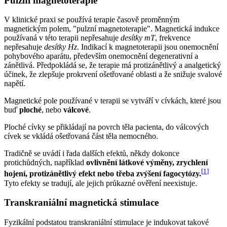
Pulzní magnetoterapie
V klinické praxi se používá terapie časově proměnným
magnetickým polem, "pulzní magnetoterapie". Magnetická indukce
používaná v této terapii nepřesahuje
desítky mT
, frekvence
nepřesahuje
desítky Hz
. Indikací k magnetoterapii jsou onemocnění
pohybového aparátu, především onemocnění degenerativní a
zánětlivá. Předpokládá se, že terapie má protizánětlivý a analgetický
účinek, že zlepšuje prokrvení ošetřované oblasti a že snižuje svalové
napětí.
Magnetické pole používané v terapii se vytváří v cívkách, které jsou
buď
ploché
, nebo
válcové
.
Ploché cívky se přikládají na povrch těla pacienta, do válcových
cívek se vkládá ošetřovaná část těla nemocného.
Tradičně se uvádí i řada dalších efektů, někdy dokonce
protichůdných, například
ovlivnění látkové výměny, zrychlení
[
1
]
hojení, protizánětlivý efekt nebo třeba zvýšení fagocytózy.
Tyto efekty se tradují, ale jejich průkazné ověření neexistuje.
Transkraniální magnetická stimulace
Fyzikální podstatou transkraniální stimulace je indukovat takové