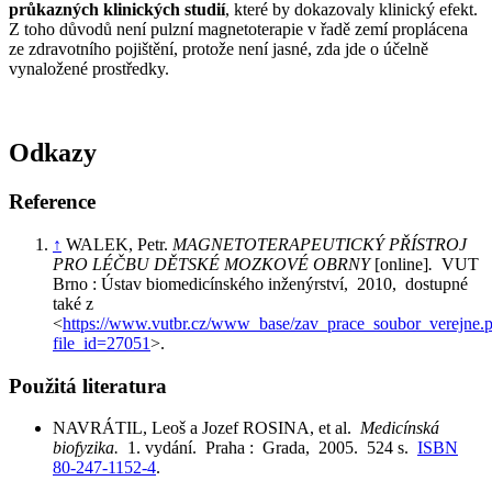
průkazných klinických studií
, které by dokazovaly klinický efekt.
Z toho důvodů není pulzní magnetoterapie v řadě zemí proplácena
ze zdravotního pojištění, protože není jasné, zda jde o účelně
vynaložené prostředky.
Odkazy
Reference
↑
WALEK, Petr.
MAGNETOTERAPEUTICKÝ PŘÍSTROJ
PRO LÉČBU DĚTSKÉ MOZKOVÉ OBRNY
[online]
.
VUT
Brno : Ústav biomedicínského inženýrství, 2010, dostupné
také z
<
https://www.vutbr.cz/www_base/zav_prace_soubor_verejne.
file_id=27051
>.
Použitá literatura
NAVRÁTIL, Leoš a Jozef ROSINA, et al.
Medicínská
biofyzika.
1. vydání. Praha : Grada, 2005. 524 s.
ISBN
80-247-1152-4
.