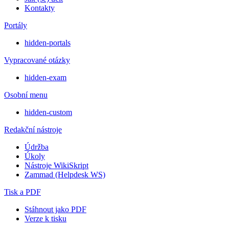
Kontakty
Portály
hidden-portals
Vypracované otázky
hidden-exam
Osobní menu
hidden-custom
Redakční nástroje
Údržba
Úkoly
Nástroje WikiSkript
Zammad (Helpdesk WS)
Tisk a PDF
Stáhnout jako PDF
Verze k tisku