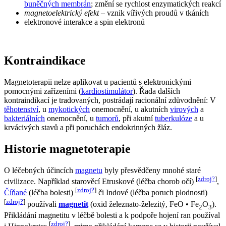
buněčných membrán
; změní se rychlost enzymatických reakcí
magnetoelektrický efekt
– vznik vířivých proudů v tkáních
elektronové interakce a spin elektronů
Kontraindikace
Magnetoterapii nelze aplikovat u pacientů s elektronickými
pomocnými zařízeními (
kardiostimulátor
). Řada dalších
kontraindikací je tradovaných, postrádají racionální zdůvodnění: V
těhotenství
, u
mykotických
onemocnění, u akutních
virových
a
bakteriálních
onemocnění, u
tumorů
, při akutní
tuberkulóze
a u
krvácivých stavů a při poruchách endokrinných žláz.
Historie magnetoterapie
O léčebných účincích
magnetu
byly přesvědčeny mnohé staré
[
zdroj?
]
civilizace. Například starověcí Etruskové (léčba chorob očí)
,
[
zdroj?
]
Číňané
(léčba bolesti)
či Indové (léčba poruch plodnosti)
[
zdroj?
]
používali
magnetit
(oxid železnato-železitý, FeO • Fe
O
).
2
3
Přikládání magnetitu v léčbě bolesti a k podpoře hojení ran používal
[
zdroj?
]