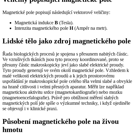
Magnetické pole popisují následující vektorové veličiny:
Magnetická indukce
B
(Tesla).
Intenzita magnetického pole
H
(Ampér na metr).
Lidské tělo jako zdroj magnetického pole
Řada biologických procesů je spojena s přesunem nabitých částic.
Ve vzrušivých tkáních jsou tyto procesy koordinované, proto se
přesuny částic makroskopicky jeví jako slabé elektrické proudy.
Tyto proudy generují ve svém okolí magnetické pole. Vzhledem k
malé velikosti elektrických proudů a k jejich prostorovému
uspořádání je makroskopické pole celého těla velmi slabé a obvykle
na hraně citlivosti i velmi přesných aparatur. Měřit lze například
magnetickou aktivitu srdce (magnetokardiografie) nebo mozku
(magnetoencefalografie). Právě pro obtížnost měření slabých
magnetických polí jde spíše o výzkumné techniky, i když ojediněle
se objevují i v klinické praxi.
Působení magnetického pole na živou
hmotu