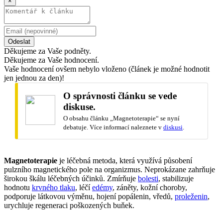
×
Odeslat
Děkujeme za Vaše podněty.
Děkujeme za Vaše hodnocení.
Vaše hodnocení ovšem nebylo vloženo (článek je možné hodnotit
jen jednou za den)!
O správnosti článku se vede
diskuse.
O obsahu článku „
Magnetoterapie
“ se nyní
debatuje. Více informací naleznete v
diskusi
.
Magnetoterapie
je léčebná metoda, která využívá působení
pulzního magnetického pole na organizmus. Neprokázane zahrňuje
širokou škálu léčebných účinků. Zmírňuje
bolesti
, stabilizuje
hodnotu
krvného tlaku
, léčí
edémy
, záněty, kožní choroby,
podporuje látkovou výměnu, hojení popálenin, vředů,
proleženin
,
urychluje regeneraci poškozených buňek.