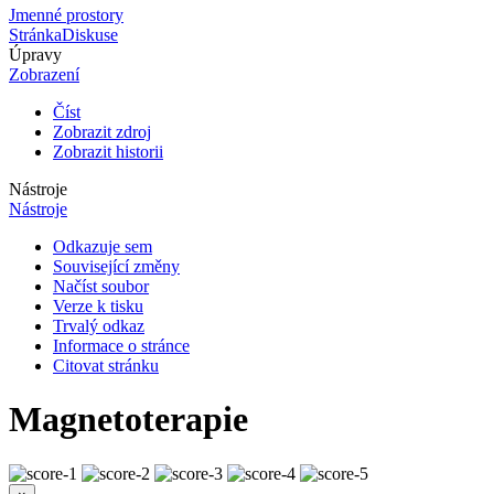
Jmenné prostory
Stránka
Diskuse
Úpravy
Zobrazení
Číst
Zobrazit zdroj
Zobrazit historii
Nástroje
Nástroje
Odkazuje sem
Související změny
Načíst soubor
Verze k tisku
Trvalý odkaz
Informace o stránce
Citovat stránku
Magnetoterapie