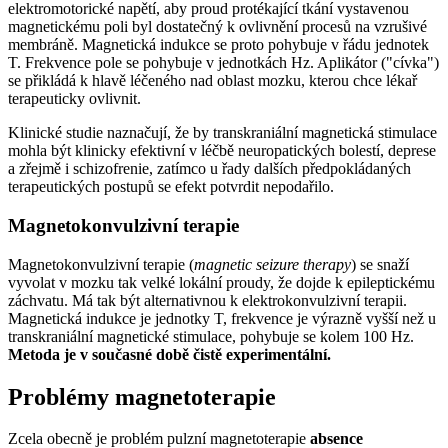
elektromotorické napětí, aby proud protékající tkání vystavenou
magnetickému poli byl dostatečný k ovlivnění procesů na vzrušivé
membráně. Magnetická indukce se proto pohybuje v řádu jednotek
T. Frekvence pole se pohybuje v jednotkách Hz. Aplikátor ("cívka")
se přikládá k hlavě léčeného nad oblast mozku, kterou chce lékař
terapeuticky ovlivnit.
Klinické studie naznačují, že by transkraniální magnetická stimulace
mohla být klinicky efektivní v léčbě neuropatických bolestí, deprese
a zřejmě i schizofrenie, zatímco u řady dalších předpokládaných
terapeutických postupů se efekt potvrdit nepodařilo.
Magnetokonvulzivní terapie
Magnetokonvulzivní terapie (
magnetic seizure therapy
) se snaží
vyvolat v mozku tak velké lokální proudy, že dojde k epileptickému
záchvatu. Má tak být alternativnou k elektrokonvulzivní terapii.
Magnetická indukce je jednotky T, frekvence je výrazně vyšší než u
transkraniální magnetické stimulace, pohybuje se kolem 100 Hz.
Metoda je v současné době čistě experimentální.
Problémy magnetoterapie
Zcela obecně je problém pulzní magnetoterapie
absence