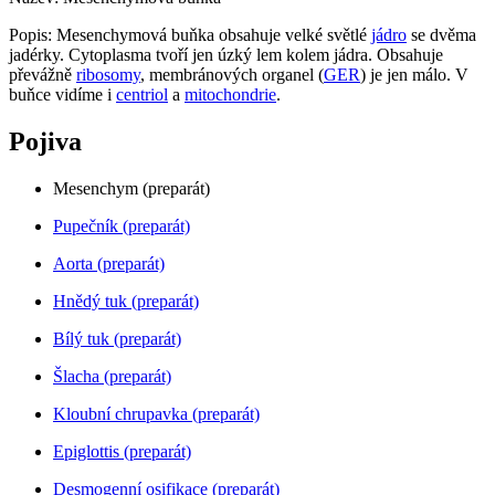
Popis: Mesenchymová buňka obsahuje velké světlé
jádro
se dvěma
jadérky. Cytoplasma tvoří jen úzký lem kolem jádra. Obsahuje
převážně
ribosomy
, membránových organel (
GER
) je jen málo. V
buňce vidíme i
centriol
a
mitochondrie
.
Pojiva
Mesenchym (preparát)
Pupečník (preparát)
Aorta (preparát)
Hnědý tuk (preparát)
Bílý tuk (preparát)
Šlacha (preparát)
Kloubní chrupavka (preparát)
Epiglottis (preparát)
Desmogenní osifikace (preparát)