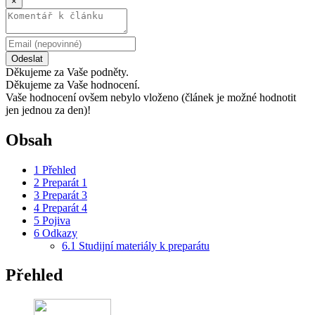
×
Odeslat
Děkujeme za Vaše podněty.
Děkujeme za Vaše hodnocení.
Vaše hodnocení ovšem nebylo vloženo (článek je možné hodnotit
jen jednou za den)!
Obsah
1
Přehled
2
Preparát 1
3
Preparát 3
4
Preparát 4
5
Pojiva
6
Odkazy
6.1
Studijní materiály k preparátu
Přehled