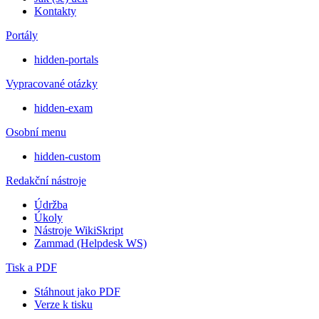
Kontakty
Portály
hidden-portals
Vypracované otázky
hidden-exam
Osobní menu
hidden-custom
Redakční nástroje
Údržba
Úkoly
Nástroje WikiSkript
Zammad (Helpdesk WS)
Tisk a PDF
Stáhnout jako PDF
Verze k tisku