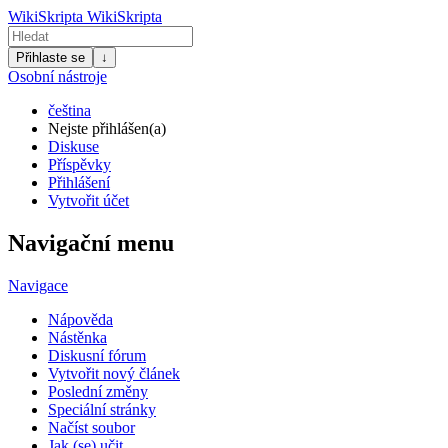
WikiSkripta
WikiSkripta
Přihlaste se
↓
Osobní nástroje
čeština
Nejste přihlášen(a)
Diskuse
Příspěvky
Přihlášení
Vytvořit účet
Navigační menu
Navigace
Nápověda
Nástěnka
Diskusní fórum
Vytvořit nový článek
Poslední změny
Speciální stránky
Načíst soubor
Jak (se) učit