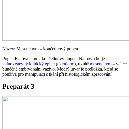
Název: Mesenchym – končetinový pupen
Popis: Fialová tkáň – končetinový pupen. Na povrchu je
jednovrstevný kubický epitel
(
ektoderm
), uvnitř
mesenchym
– velice
buněčné embryonální vazivo. Modrý útvar je podložka, která se
používá pro manipulaci s tkání při histologickém zpracování.
Preparát 3