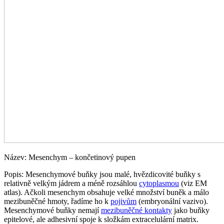
Název: Mesenchym – končetinový pupen
Popis: Mesenchymové buňky jsou malé, hvězdicovité buňky s
relativně velkým jádrem a méně rozsáhlou
cytoplasmou
(viz EM
atlas). Ačkoli mesenchym obsahuje velké množství buněk a málo
mezibuněčné hmoty, řadíme ho k
pojivům
(embryonální vazivo).
Mesenchymové buňky nemají
mezibuněčné kontakty
jako buňky
epitelové, ale adhesivní spoje k složkám extracelulární matrix.