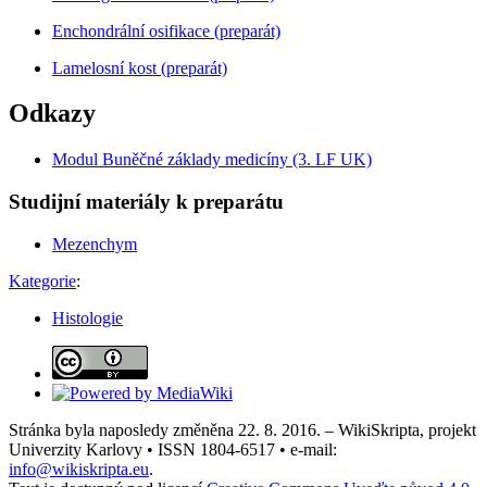
Enchondrální osifikace (preparát)
Lamelosní kost (preparát)
Odkazy
Modul Buněčné základy medicíny (3. LF UK)
Studijní materiály k preparátu
Mezenchym
Kategorie
:
Histologie
Stránka byla naposledy změněna 22. 8. 2016. – WikiSkripta, projekt
Univerzity Karlovy • ISSN 1804-6517 • e-mail:
info@wikiskripta.eu
.