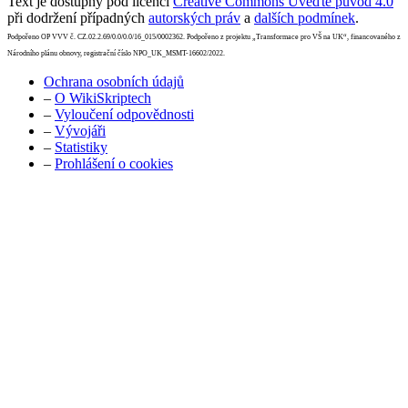
Text je dostupný pod licencí
Creative Commons Uveďte původ 4.0
při dodržení případných
autorských práv
a
dalších podmínek
.
Podpořeno OP VVV č. CZ.02.2.69/0.0/0.0/16_015/0002362. Podpořeno z projektu „Transformace pro VŠ na UK“, financovaného z
Národního plánu obnovy, registrační číslo NPO_UK_MSMT-16602/2022.
Ochrana osobních údajů
–
O WikiSkriptech
–
Vyloučení odpovědnosti
–
Vývojáři
–
Statistiky
–
Prohlášení o cookies