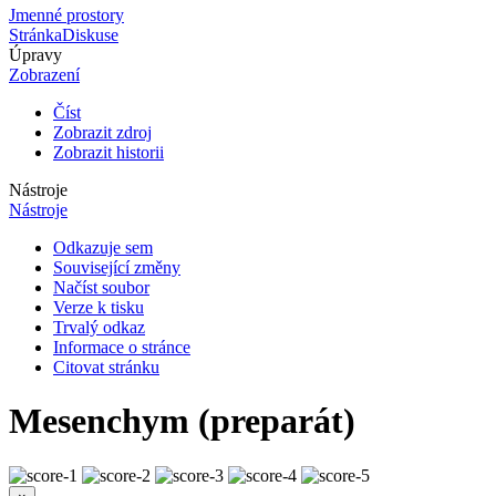
Jmenné prostory
Stránka
Diskuse
Úpravy
Zobrazení
Číst
Zobrazit zdroj
Zobrazit historii
Nástroje
Nástroje
Odkazuje sem
Související změny
Načíst soubor
Verze k tisku
Trvalý odkaz
Informace o stránce
Citovat stránku
Mesenchym (preparát)