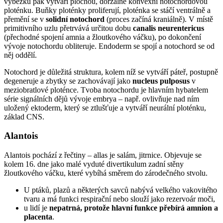
výběžku pak vytváří plochou, dorzálně konvexní notochordovou
ploténku. Buňky ploténky proliferují, ploténka se stáčí ventrálně a
přemění se v
solidní notochord
(proces začíná kraniálně). V místě
primitivního uzlu přetrvává určitou dobu
canalis neurentericus
(přechodné spojení amnia a žloutkového váčku), po dokončení
vývoje notochordu obliteruje. Endoderm se spojí a notochord se od
něj oddělí.
Notochord je důležitá struktura, kolem níž se vytváří páteř, postupně
degeneruje a zbytky se zachovávají jako
nucleus pulposus
v
meziobratlové ploténce. Tvoba notochordu je hlavním hybatelem
série signálních dějů vývoje embrya – např. ovlivňuje nad ním
uložený ektoderm, který se ztlušťuje a vytváří neurální ploténku,
základ CNS.
Alantois
Alantois pochází z řečtiny – allas je salám, jitrnice. Objevuje se
kolem 16. dne jako malé vyduté divertikulum zadní stěny
žloutkového váčku, které vybíhá směrem do zárodečného stvolu.
U ptáků, plazů a některých savců nabývá velkého vakovitého
tvaru a má funkci respirační nebo slouží jako rezervoár moči,
u lidí je
nepatrná, protože hlavní funkce přebírá amnion a
placenta
.