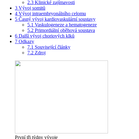
2.3
Klinické zajímavosti
3
Vývoj somitů
4
Vývoj intraembryonálního celomu
5
Časný vývoj kardiovaskulární soustavy
5.1
Vaskulogeneze a hematogeneze
5.2
Primordiální oběhová soustava
6
Další vývoj choriových klků
7
Odkazy
7.1
Související články
7.2
Zdroj
První tři týdny vývoje