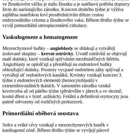
ve žloutkovém váčku je málo žloutku a je naléhavá potřeba dopravy
živin do narůstajícího zárodku. Koncem druhého týdne je výživa
zajištěna mateřskou krví prostřednictvím difuze cestou
embryonálního celomu a žloutkového vaku. Během třetího týdne se
vyvíjí primordiální uteroplacentární cirkulace.
Vaskulogeneze a hematogeneze
Mezenchymové buňky –
angioblasty
se shlukují a vytvářejí
izolované skupiny –
krevní ostrůvky
. Uvnitř ostrůvků se objevují
malé dutinky, které vznikají splýváním mezibuněčných štěrbin.
Angioblasty se oplošťují a přeměňují na endotelové buňky
obkružující dutinky. Prostory vycpané endotelem záhy splývají a
vytvářejí síť endotelových kanálků. Krvinky vznikají koncem 3.
týdne z endotelových elementů (hemocytoblastů) v
extraembryonálních tkáních. V samotném zárodku vzniká
krvetvorba až od pátého týdne (především v játrech a ve slezině,
kostní dřeni a v lymf. uzlinách). Fetální a definitivní erytrocyty jsou
patrně odvozeny od rozličných prekurzorů.
Primordiální oběhová soustava
Srdce a velké cévy vznikají z mezenchymových buněk v
kardiogenní zóně. Během třetího týdne se vyvíjejí párové