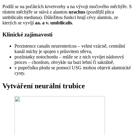
Podílí se na počátcích krvetvorby a na vývoji močového měchýře. S
růstem měchýře se stává z alantois
urachus
(pozdější plica
umbilicalis mediana). Důležitou funkci hrají cévy alantois, ze
kterých se vyvíjí
aa. a v. umbilicalis
.
Klinické zajímavosti
Perzistence canalis neurentericus – velmi vzácně, centrální
kanál míchy je spojen s průsvitem střeva,
pozůstatky notochordu – může se z nich vyvíjet nádorový
proces – chordom, obvykle na bazi lební či sakrálně,
v pupečníku plodu se pomocí USG mohou objevit alantoické
cysty.
Vytváření neurální trubice