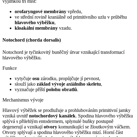
výjimkou tří míst:
orofaryngové membrány
vpředu,
ve střední rovině kraniálně od primitivního uzlu v průběhu
hlavového výběžku
,
kloakální membrány
vzadu.
Notochord (chorda dorsalis)
Notochord je tyčinkovitý buněčný útvar vznikající transformací
hlavového výběžku.
Funkce
vytyčuje
osu
zárodku, propůjčuje jí pevnost,
slouží jako
základ vývoje axiálního skeletu
,
vyznačuje příští
polohu obratlů
.
Mechanismus vývoje
Hlavový výběžek se prodlužuje a prohlubováním primitivní jamky
vzniká uvnitř
notochordový kanálek
. Spodina hlavového výběžku
splývá s přilehlým entodermem, splynulé buňky postupně
degenerují a vznikají
otvory
komunikující se žloutkovým váčkem.
Otvory splývají a spodina hlavového výběžku mizí. Horní část