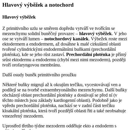
Hlavový výběžek a notochord
Hlavový výběžek
Z primitivního uzlu se směrem dopředu vytváří ve tvořícím se
mezenchymu solidní buněčný provazec –
hlavový výběžek
. V jeho
ose se vytváří lumen –
notochordový kanálek
. Výbežek roste mezi
ektodermem a endodermem, až dosáhne k malé cirkulární oblasti
tvořené cylindrickými endodermálními buňkami (prechordální
ploténka), kde se jeho růst zastaví.
Prechordální ploténka
je přímý
srůst ektodermu a endodermu (chybí mezi nimi mezoderm), později
tvoří orofaryngovou membránu.
Další osudy buněk primitivního proužku
Některé buňky migrují až k okrajům terčíku, vycestovávají ven a
podílejí se na tvorbě extraembryonálního mezenchymu. Další buňky
obcházejí oblast prechordální ploténky a dostávají se před ní (v
těchto místech jsou základy kardiogenní oblasti). Podobně jako je
vpředu prechordální ploténka, nachází se v zadní části terčíku
kloakální ploténka, která tvoří pozdější oblasti řiti a také neobsahuje
vmezeřený mezoderm.
Uprostřed třetího týdne mezoderm odděluje ekto a endoderm s