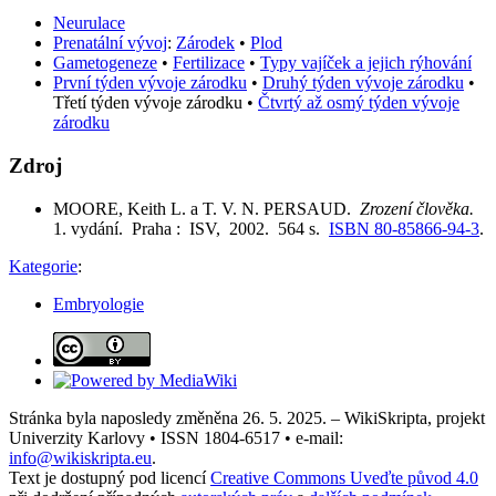
Neurulace
Prenatální vývoj
:
Zárodek
•
Plod
Gametogeneze
•
Fertilizace
•
Typy vajíček a jejich rýhování
První týden vývoje zárodku
•
Druhý týden vývoje zárodku
•
Třetí týden vývoje zárodku
•
Čtvrtý až osmý týden vývoje
zárodku
Zdroj
MOORE, Keith L. a T. V. N. PERSAUD.
Zrození člověka.
1. vydání. Praha : ISV, 2002. 564 s.
ISBN 80-85866-94-3
.
Kategorie
:
Embryologie
Stránka byla naposledy změněna 26. 5. 2025. – WikiSkripta, projekt
Univerzity Karlovy • ISSN 1804-6517 • e-mail:
info@wikiskripta.eu
.
Text je dostupný pod licencí
Creative Commons Uveďte původ 4.0