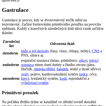
(gastrulací)
.
Gastrulace
Gastrulace je proces, kdy se dvouvrstevný terčík mění na
trojvrstevný. Začíná formováním primitivního proužku na povrchu
epiblastu. Každý z konečných zárodečných listů dává vznik určitým
tkáním:
Zárodečný
Odvozená tkáň
list
kůže a její deriváty
(řasy, vlasy, chlupy, nehty),
CNS
a
ektoderm
PNS, sítnice aj.
respirační soustava (hrtan, průdušnice,
plíce
),
trávicí
endoderm
soustava
mimo ústní dutiny a řitního otvoru (játra,
žlučník,
slinivka břišní
,
žaludek
, tenké a tlusté střevo)
svaly
, pojivo, kardiovaskulární systém (
srdce
, cévy,
mezoderm
krev
), lymfatický systém,
kosti
, reprodukční a
vylučovací systém
Primitivní proužek
Na počátku třetího týdne se kaudálně ve střední rovině dorzální