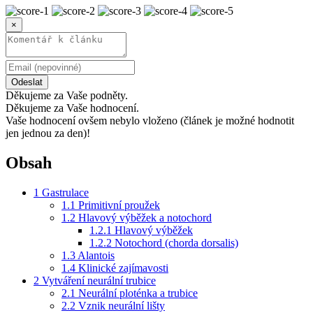
×
Odeslat
Děkujeme za Vaše podněty.
Děkujeme za Vaše hodnocení.
Vaše hodnocení ovšem nebylo vloženo (článek je možné hodnotit
jen jednou za den)!
Obsah
1
Gastrulace
1.1
Primitivní proužek
1.2
Hlavový výběžek a notochord
1.2.1
Hlavový výběžek
1.2.2
Notochord (chorda dorsalis)
1.3
Alantois
1.4
Klinické zajímavosti
2
Vytváření neurální trubice
2.1
Neurální ploténka a trubice
2.2
Vznik neurální lišty