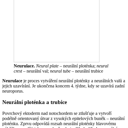
Neurulace.
Neural plate
– neurální ploténka;
neural
crest
– neurální val;
neural tube
– neurální trubice
Neurulace
je proces vytváření neurální ploténky a neurálních valů a
jejich uzavírání. Je ukončena koncem 4. týdne, kdy se uzavírá zadní
neuroporus.
Neurální ploténka a trubice
Povrchový ektoderm nad notochordem se ztlušťuje a vytvoří
podélně orientovaný útvar z vysokých epitelových buněk – neurální
ploténku. Zprvu odpovídá rozsah neurální ploténky hlavovému