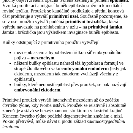
plochy objeví zřetelná opacita tvořená zesíleným pruhem
epiblastu
.
Vzniká proliferací a migrací buněk epiblastu směrem k mediální
rovině terčíku. Proužek se kaudálně prodlužuje a přední koncová
část proliferuje a vytváří
primitivní uzel
. Současně pozorujeme, že
se v ose proužku vytváří podélná
primitivní brázdička
, která
vpředu navazuje na prohlubeninu v uzlu – na
primitivní jamku
.
Jamka i brázdička jsou výsledkem invaginace buněk epiblastu.
Buňky odstupující z primitivního proužku vytvářejí
mezi epiblastem a hypoblastem řídkou síť embryonálního
pojiva –
mezenchym
,
některé buňky epiblastu nahradí též hypoblast a formují ve
stropě žloutkového vaku
embryonální endoderm
(tedy jak
ektoderm, mezoderm tak entoderm vycházejí všechny z
epiblastu!),
buňky, které neopustí epiblast přes proužek, se pak nazývají
embryonální ektoderm
.
Primitivní proužek vytváří intenzivně mezoderm až do začátku
čtvrtého týdne, kdy tvorba ustává. Proužek se relativně i absolutně
zmenšuje a stává se bezvýznamnou strukturou v kostrční krajině.
Koncem čtvrtého týdne podléhá degenerativním změnám a mizí.
Pokud přetrvává, může dávat u plodu základ
sakrokokcygeálnímu
teratomu
.