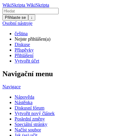
WikiSkripta
WikiSkripta
Přihlaste se
↓
Osobní nástroje
čeština
Nejste přihlášen(a)
Diskuse
Příspěvky
Přihlášení
Vytvořit účet
Navigační menu
Navigace
Nápověda
Nástěnka
Diskusní fórum
Vytvořit nový článek
Poslední změny
Speciální stránky
Načíst soubor
Jak (se) učit