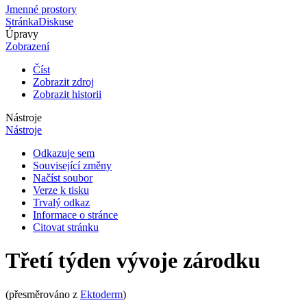
Jmenné prostory
Stránka
Diskuse
Úpravy
Zobrazení
Číst
Zobrazit zdroj
Zobrazit historii
Nástroje
Nástroje
Odkazuje sem
Související změny
Načíst soubor
Verze k tisku
Trvalý odkaz
Informace o stránce
Citovat stránku
Třetí týden vývoje zárodku
(přesměrováno z
Ektoderm
)