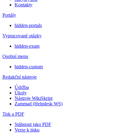
Kontakty
Portály
hidden-portals
Vypracované otázky
hidden-exam
Osobní menu
hidden-custom
Redakční nástroje
Údržba
Úkoly
Nástroje WikiSkript
Zammad (Helpdesk WS)
Tisk a PDF
Stáhnout jako PDF
Verze k tisku