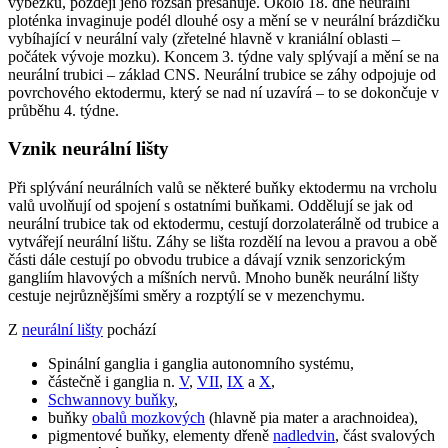
výběžku, později jeho rozsah přesahuje. Okolo 18. dne neurální
ploténka invaginuje podél dlouhé osy a mění se v neurální brázdičku
vybíhající v neurální valy (zřetelné hlavně v kraniální oblasti –
počátek vývoje mozku). Koncem 3. týdne valy splývají a mění se na
neurální trubici – základ CNS. Neurální trubice se záhy odpojuje od
povrchového ektodermu, který se nad ní uzavírá – to se dokončuje v
průběhu 4. týdne.
Vznik neurální lišty
Při splývání neurálních valů se některé buňky ektodermu na vrcholu
valů uvolňují od spojení s ostatními buňkami. Oddělují se jak od
neurální trubice tak od ektodermu, cestují dorzolaterálně od trubice a
vytvářejí neurální lištu. Záhy se lišta rozdělí na levou a pravou a obě
části dále cestují po obvodu trubice a dávají vznik senzorickým
gangliím hlavových a míšních nervů. Mnoho buněk neurální lišty
cestuje nejrůznějšími směry a rozptýlí se v mezenchymu.
Z
neurální lišty
pochází
Spinální ganglia i ganglia autonomního systému,
částečně i ganglia n.
V
,
VII
,
IX
a
X
,
Schwannovy buňky
,
buňky
obalů mozkových
(hlavně pia mater a arachnoidea),
pigmentové buňky, elementy dřeně
nadledvin
, část svalových