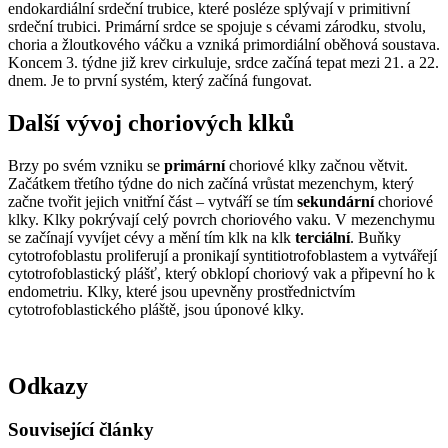
endokardiální srdeční trubice, které posléze splývají v primitivní
srdeční trubici. Primární srdce se spojuje s cévami zárodku, stvolu,
choria a žloutkového váčku a vzniká primordiální oběhová soustava.
Koncem 3. týdne již krev cirkuluje, srdce začíná tepat mezi 21. a 22.
dnem. Je to první systém, který začíná fungovat.
Další vývoj choriových klků
Brzy po svém vzniku se
primární
choriové klky začnou větvit.
Začátkem třetího týdne do nich začíná vrůstat mezenchym, který
začne tvořit jejich vnitřní část – vytváří se tím
sekundární
choriové
klky. Klky pokrývají celý povrch choriového vaku. V mezenchymu
se začínají vyvíjet cévy a mění tím klk na klk
terciální
. Buňky
cytotrofoblastu proliferují a pronikají syntitiotrofoblastem a vytvářejí
cytotrofoblastický plášť, který obklopí choriový vak a připevní ho k
endometriu. Klky, které jsou upevněny prostřednictvím
cytotrofoblastického pláště, jsou úponové klky.
Odkazy
Související články