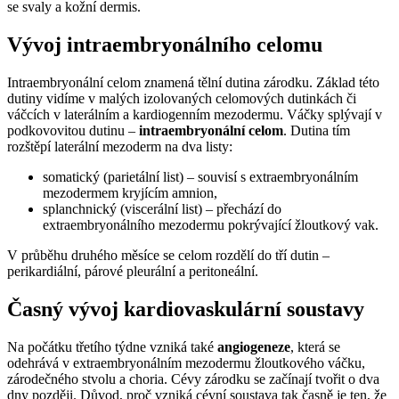
se svaly a kožní dermis.
Vývoj intraembryonálního celomu
Intraembryonální celom znamená tělní dutina zárodku. Základ této
dutiny vidíme v malých izolovaných celomových dutinkách či
váčcích v laterálním a kardiogenním mezodermu. Váčky splývají v
podkovovitou dutinu –
intraembryonální celom
. Dutina tím
rozštěpí laterální mezoderm na dva listy:
somatický (parietální list) – souvisí s extraembryonálním
mezodermem kryjícím amnion,
splanchnický (viscerální list) – přechází do
extraembryonálního mezodermu pokrývající žloutkový vak.
V průběhu druhého měsíce se celom rozdělí do tří dutin –
perikardiální, párové pleurální a peritoneální.
Časný vývoj kardiovaskulární soustavy
Na počátku třetího týdne vzniká také
angiogeneze
, která se
odehrává v extraembryonálním mezodermu žloutkového váčku,
zárodečného stvolu a choria. Cévy zárodku se začínají tvořit o dva
dny později. Důvod, proč vzniká cévní soustava tak časně je ten, že