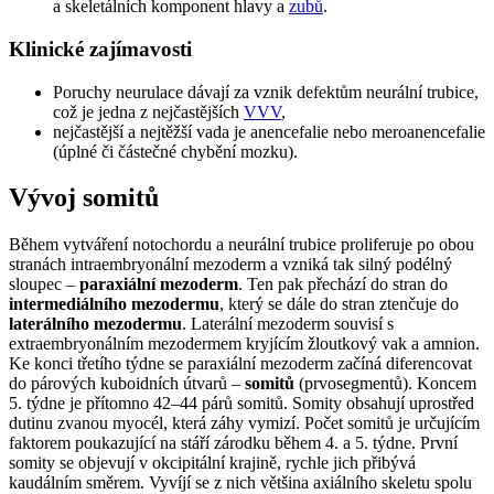
a skeletálních komponent hlavy a
zubů
.
Klinické zajímavosti
Poruchy neurulace dávají za vznik defektům neurální trubice,
což je jedna z nejčastějších
VVV
,
nejčastější a nejtěžší vada je anencefalie nebo meroanencefalie
(úplné či částečné chybění mozku).
Vývoj somitů
Během vytváření notochordu a neurální trubice proliferuje po obou
stranách intraembryonální mezoderm a vzniká tak silný podélný
sloupec –
paraxiální mezoderm
. Ten pak přechází do stran do
intermediálního mezodermu
, který se dále do stran ztenčuje do
laterálního mezodermu
. Laterální mezoderm souvisí s
extraembryonálním mezodermem kryjícím žloutkový vak a amnion.
Ke konci třetího týdne se paraxiální mezoderm začíná diferencovat
do párových kuboidních útvarů –
somitů
(prvosegmentů). Koncem
5. týdne je přítomno 42–44 párů somitů. Somity obsahují uprostřed
dutinu zvanou myocél, která záhy vymizí. Počet somitů je určujícím
faktorem poukazující na stáří zárodku během 4. a 5. týdne. První
somity se objevují v okcipitální krajině, rychle jich přibývá
kaudálním směrem. Vyvíjí se z nich většina axiálního skeletu spolu