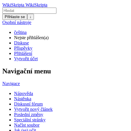
WikiSkripta
WikiSkripta
Přihlaste se
↓
Osobní nástroje
čeština
Nejste přihlášen(a)
Diskuse
Příspěvky
Přihlášení
Vytvořit účet
Navigační menu
Navigace
Nápověda
Nástěnka
Diskusní fórum
Vytvořit nový článek
Poslední změny
Speciální stránky
Načíst soubor
Jak (se) učit