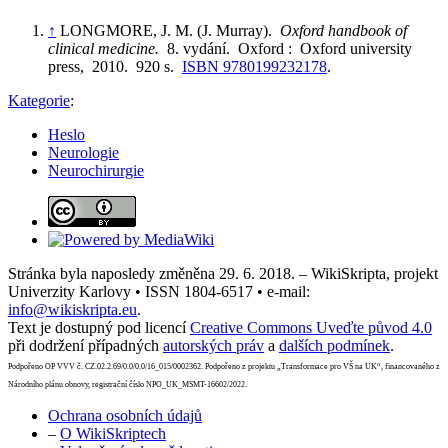
↑
LONGMORE, J. M. (J. Murray).
Oxford handbook of
clinical medicine.
8. vydání. Oxford : Oxford university
press, 2010. 920 s.
ISBN 9780199232178
.
Kategorie
:
Heslo
Neurologie
Neurochirurgie
Stránka byla naposledy změněna 29. 6. 2018. – WikiSkripta, projekt
Univerzity Karlovy • ISSN 1804-6517 • e-mail:
info@wikiskripta.eu
.
Text je dostupný pod licencí
Creative Commons Uveďte původ 4.0
při dodržení případných
autorských práv
a
dalších podmínek
.
Podpořeno OP VVV č. CZ.02.2.69/0.0/0.0/16_015/0002362. Podpořeno z projektu „Transformace pro VŠ na UK“, financovaného z
Národního plánu obnovy, registrační číslo NPO_UK_MSMT-16602/2022.
Ochrana osobních údajů
–
O WikiSkriptech