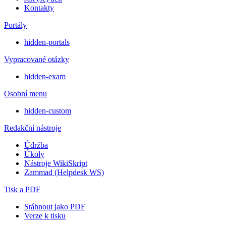
Kontakty
Portály
hidden-portals
Vypracované otázky
hidden-exam
Osobní menu
hidden-custom
Redakční nástroje
Údržba
Úkoly
Nástroje WikiSkript
Zammad (Helpdesk WS)
Tisk a PDF
Stáhnout jako PDF
Verze k tisku