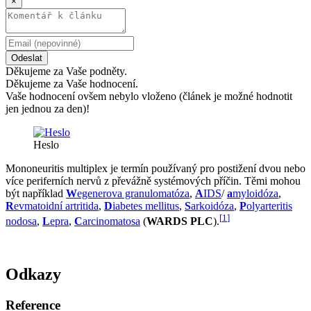
×
Odeslat
Děkujeme za Vaše podněty.
Děkujeme za Vaše hodnocení.
Vaše hodnocení ovšem nebylo vloženo (článek je možné hodnotit
jen jednou za den)!
Heslo
Mononeuritis multiplex je termín používaný pro postižení dvou nebo
více periferních nervů z převážně systémových příčin. Těmi mohou
být například
W
egenerova granulomatóza
,
A
IDS
/
a
myloidóza
,
R
evmatoidní artritida
,
D
iabetes mellitus
,
S
arkoidóza
,
P
olyarteritis
[
1
]
nodosa
,
L
epra
,
C
arcinomatosa
(
WARDS PLC
).
Odkazy
Reference