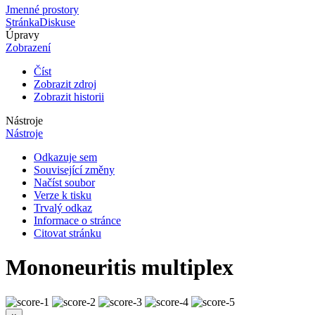
Jmenné prostory
Stránka
Diskuse
Úpravy
Zobrazení
Číst
Zobrazit zdroj
Zobrazit historii
Nástroje
Nástroje
Odkazuje sem
Související změny
Načíst soubor
Verze k tisku
Trvalý odkaz
Informace o stránce
Citovat stránku
Mononeuritis multiplex