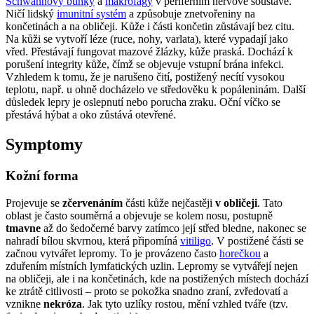
Schwannovy buňky
a
makrofágy
v periferním nervové soustavě.
Ničí lidský
imunitní systém
a způsobuje znetvořeniny na
končetinách a na obličeji. Kůže i části končetin zůstávají bez citu.
Na kůži se vytvoří léze (ruce, nohy, varlata), které vypadají jako
vřed. Přestávají fungovat mazové žlázky, kůže praská. Dochází k
porušení integrity kůže, čímž se objevuje vstupní brána infekci.
Vzhledem k tomu, že je narušeno čití, postižený necítí vysokou
teplotu, např. u ohně docházelo ve středověku k popáleninám. Další
důsledek lepry je oslepnutí nebo porucha zraku. Oční víčko se
přestává hýbat a oko zůstává otevřené.
Symptomy
Kožní forma
Projevuje se
zčervenáním
části kůže nejčastěji
v obličeji
. Tato
oblast je často souměrná a objevuje se kolem nosu, postupně
tmavne
až do šedočerné barvy zatímco její střed bledne, nakonec se
nahradí bílou skvrnou, která připomíná
vitiligo
. V postižené části se
začnou vytvářet lepromy. To je provázeno často
horečkou
a
zduřením místních lymfatických uzlin. Lepromy se vytvářejí nejen
na obličeji, ale i na končetinách, kde na postižených místech dochází
ke ztrátě citlivosti – proto se pokožka snadno zraní, zvředovatí a
vznikne
nekróza
. Jak tyto uzlíky rostou, mění vzhled tváře (tzv.