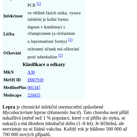
[
1
]
PCR
ve většině fázích nízká, vysoce
Infekčnost
infekční je kožní forma
dapson v kombinaci s
rifampicinem (a clofazimin
Léčba
[
1
]
u lepromatózní formy)
ochranný účinek má očkování
Očkování
[
1
]
proti tuberkulóze
Klasifikace a odkazy
MKN
A30
MeSH ID
D007918
MedlinePlus
001347
Medscape
220455
Lepra
je chronické infekční onemocnění způsobené
Mycobacterium leprae
(
Hansenův bacil
). Tato choroba není příliš
nakažlivá (méně než 1 % populace, které s ní přišlo do styku, se
nakazí) a má dlouhou inkubační dobu (1–8 let). Je léčitelná, ale
neexistuje na ni žádná vakcína. Každý rok je hlášeno 500 000 až
700 000 nových případů.