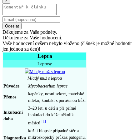
×
Odeslat
Děkujeme za Vaše podněty.
Děkujeme za Vaše hodnocení.
Vaše hodnocení ovšem nebylo vloženo (článek je možné hodnotit
jen jednou za den)!
Lepra
Leprosy
Mladý muž s leprou
Původce
Mycobacterium leprae
kapénky, nosní sekret, mateřské
Přenos
mléko, kontakt s porušenou kůží
3–20 let, u dětí a při přímé
Inkubační
inokulaci do kůže několik
doba
[
1
]
měsíců
kožní biopsie případně stěr a
mikroskopický průkaz patogenu,
Diagnostika