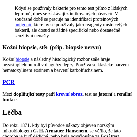
Kdysi se používaly bakterie pro tento test přímo z lidských
lepromů, dnes se získávají z infikovaných pásovců. V
současné době se pracuje na identifikaci proteinových
antigenů
, které by se používaly jako reagenty místo celých
bakterií, ale dosud se žádné specifické nebo dostatečně
senzitivní nenašly.
Kožní biopsie, stěr (příp. biopsie nervu)
Kožní
biopsie
a následný histologický rozbor stále hraje
nezastupitelnou roli v diagnóze lepry. Používá se klasické barvení
hematoxylinem-eosinem a barvení karbolfuchsinem.
PCR
Mezi
doplňující testy
patří
krevní obraz
, test na
jaterní
a
renální
funkce
.
Léčba
Do roku 1871, kdy byl původce nákazy objeven norským
mikrobiologem
G. H. Armauer Hansenem
, se věřilo, že tato
choroba je buď dědičná, nebo byla považována za Boží trest.