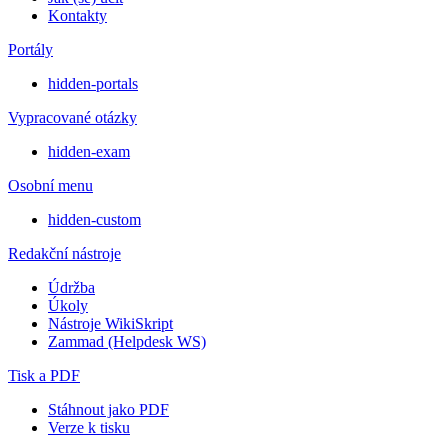
Kontakty
Portály
hidden-portals
Vypracované otázky
hidden-exam
Osobní menu
hidden-custom
Redakční nástroje
Údržba
Úkoly
Nástroje WikiSkript
Zammad (Helpdesk WS)
Tisk a PDF
Stáhnout jako PDF
Verze k tisku