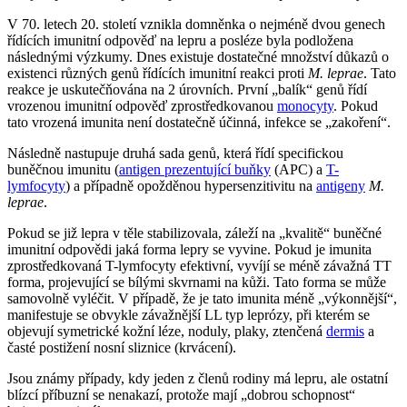
V 70. letech 20. století vznikla domněnka o nejméně dvou genech
řídících imunitní odpověď na lepru a posléze byla podložena
následnými výzkumy. Dnes existuje dostatečné množství důkazů o
existenci různých genů řídících imunitní reakci proti
M. leprae
. Tato
reakce je uskutečňována na 2 úrovních. První „balík“ genů řídí
vrozenou imunitní odpověď zprostředkovanou
monocyty
. Pokud
tato vrozená imunita není dostatečně účinná, infekce se „zakoření“.
Následně nastupuje druhá sada genů, která řídí specifickou
buněčnou imunitu (
antigen prezentující buňky
(APC) a
T-
lymfocyty
) a případně opožděnou hypersenzitivitu na
antigeny
M.
leprae
.
Pokud se již lepra v těle stabilizovala, záleží na „kvalitě“ buněčné
imunitní odpovědi jaká forma lepry se vyvine. Pokud je imunita
zprostředkovaná T-lymfocyty efektivní, vyvíjí se méně závažná TT
forma, projevující se bílými skvrnami na kůži. Tato forma se může
samovolně vyléčit. V případě, že je tato imunita méně „výkonnější“,
manifestuje se obvykle závažnější LL typ leprózy, při kterém se
objevují symetrické kožní léze, noduly, plaky, ztenčená
dermis
a
časté postižení nosní sliznice (krvácení).
Jsou známy případy, kdy jeden z členů rodiny má lepru, ale ostatní
blízcí příbuzní se nenakazí, protože mají „dobrou schopnost“