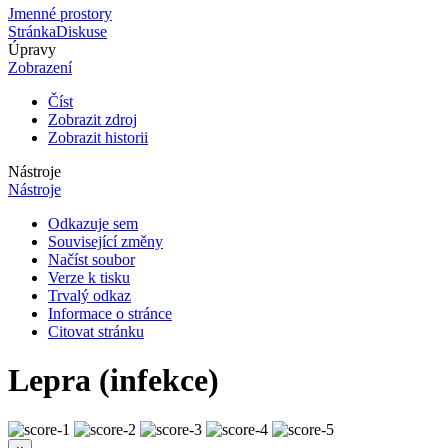
Jmenné prostory
Stránka
Diskuse
Úpravy
Zobrazení
Číst
Zobrazit zdroj
Zobrazit historii
Nástroje
Nástroje
Odkazuje sem
Související změny
Načíst soubor
Verze k tisku
Trvalý odkaz
Informace o stránce
Citovat stránku
Lepra (infekce)