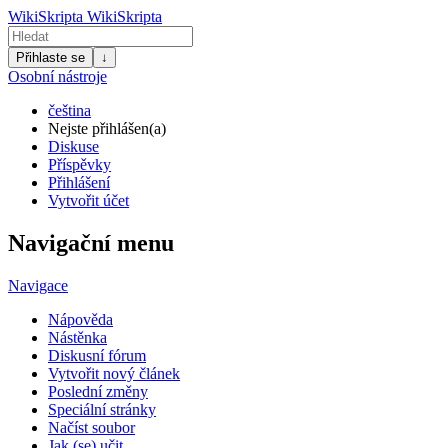
WikiSkripta
WikiSkripta
Přihlaste se
↓
Osobní nástroje
čeština
Nejste přihlášen(a)
Diskuse
Příspěvky
Přihlášení
Vytvořit účet
Navigační menu
Navigace
Nápověda
Nástěnka
Diskusní fórum
Vytvořit nový článek
Poslední změny
Speciální stránky
Načíst soubor
Jak (se) učit