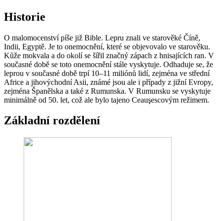
Historie
O malomocenství píše již Bible. Lepru znali ve starověké Číně,
Indii, Egyptě. Je to onemocnění, které se objevovalo ve starověku.
Kůže mokvala a do okolí se šířil značný zápach z hnisajících ran. V
současné době se toto onemocnění stále vyskytuje. Odhaduje se, že
leprou v současné době trpí 10–11 miliónů lidí, zejména ve střední
Africe a jihovýchodní Asii, známé jsou ale i případy z jižní Evropy,
zejména Španělska a také z Rumunska. V Rumunsku se vyskytuje
minimálně od 50. let, což ale bylo tajeno Ceauşescovým režimem.
Základní rozdělení