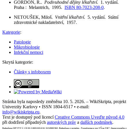
GORDON, R..
Podivuhodné dějiny lékařství.
1. vydání.
Praha : Melantrich, 1995.
ISBN 80-7023-208-0
.
NETOUŠEK, Miloš.
Vnitřní lékařství.
5. vydání. Státní
zdravotnické nakladatelství, 1957.
Kategorie
:
Patologie
Mikrobiologie
Infekční nemoci
Skrytá kategorie:
Články s infoboxem
Stránka byla naposledy změněna 10. 5. 2026. – WikiSkripta, projekt
Univerzity Karlovy • ISSN 1804-6517 • e-mail:
info@wikiskripta.eu
.
Text je dostupný pod licencí
Creative Commons Uveďte původ 4.0
při dodržení případných
autorských práv
a
dalších podmínek
.
Podpořeno OP VVV č. CZ.02.2.69/0.0/0.0/16_015/0002362. Podpořeno z projektu „Transformace pro VŠ na UK“, financovaného z