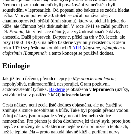
Nemocní (tzv. malomocní) byli považováni za nečisté a byli
soustředěni v leprosáriích. Od popsání této bakterie se začala hledat
léčba. V první polovině 20. století se začal používat olej z
chaulmoogrových oříšků (druh stromu), který se píchal injekcí do
kůže, ale účinnost byla diskutabilní. V roce 1941 se začal používat
lék
Promin
, který byl sice účinný, ale vyžadoval značné dávky
anestetik. Další přípravek,
Dapsone
, přišel na trh v 50. letech, ale
brzy (1960–1970) si na něho bakterie vyvinuly rezistenci. Kolem
roku 1970 se přešlo na kombinaci tří
ATB
(
dapsone, rifampicin a
clofazimin [Lamprene]
) a tento koncept se používá dodnes.
Etiologie
Jak již bylo řečeno, původce lepry je
Mycobacterium leprae
,
nepohyblivá, mikroaerofilní, nesporující, Gram pozitivní,
acidorezistentní tyčinka.
Bakterie
je obsažena v
lepromech
(uzlíky,
vytvářející se v postižené kůži)
intracelulárně
.
Cesta nákazy není zcela jistě dodnes objasněna, ale nejčastěji se
zmiňuje sliznice nosohltanu a kůže. Také byl popsán přenos vodou.
Zdroj nákazy jsou rozpadlé vředy, nosní hlen nebo stolice
nemocného. Pro přenos je třeba dlouhotrvající těsný styk, proto jsou
nejvíce ohroženy děti. Bakterii se nejlépe daří při nižších teplotách,
než je teplota těla – proto napadá hlavně kůži a periferní nervy.