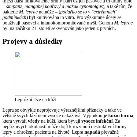
(mezi další infikovatelné druhy patří už jen pásovec a tři druhy opic
–
šimpanz, mangabej kouřový a makak cynomolgus
), a také tím, že
bakterie
M. leprae
nemůže – (
podařilo se to v "extrémních"
podmínkách
) být kultivována in vitro. Pro výzkumné účely se
používají pásovci a imunokompromitované myši. Genom
M. leprae
byl na začátku 21. století sekvenován jako jeden z prvních.
Projevy a důsledky
Leprózní léze na kůži
Lepra se obvykle neprojevuje výraznějšími příznaky a také ve
většině svých fází není vysoce nakažlivá. Výjimkou je
kožní forma
,
která vytváří
vředy
na kůži, která bývají
vysoce infekční
. Za
nepříznivých okolností může dojít k rozvinutí destruktivní formy
lepry a ohrožení pacienta na životě. Lepra
napadá
převážně