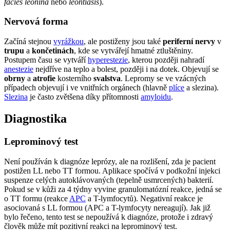
facies leonina
nebo
leontiasis
).
Nervová forma
Začíná stejnou
vyrážkou
, ale postiženy jsou také
periferní nervy
v
trupu
a
končetinách
, kde se vytvářejí hmatné ztluštěniny.
Postupem času se vytváří
hyperestezie
, kterou později nahradí
anestezie
nejdříve na teplo a bolest, později i na dotek. Objevují se
obrny
a
atrofie
kosterního
svalstva
. Lepromy se ve vzácných
případech objevují i ve vnitřních orgánech (hlavně
plíce
a slezina).
Slezina
je často zvětšena díky přítomnosti
amyloidu
.
Diagnostika
Leprominový test
Není používán k diagnóze leprózy, ale na rozlišení, zda je pacient
postižen LL nebo TT formou. Aplikace spočívá v podkožní injekci
suspenze celých autoklávovaných (tepelně usmrcených) bakterií.
Pokud se v kůži za 4 týdny vyvine granulomatózní reakce, jedná se
o TT formu (reakce
APC
a T-lymfocytů). Negativní reakce je
asociovaná s LL formou (APC a T-lymfocyty nereagují). Jak již
bylo řečeno, tento test se nepoužívá k diagnóze, protože i zdravý
člověk může mít pozitivní reakci na leprominový test.