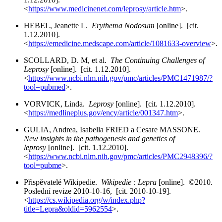
<
https://www.medicinenet.com/leprosy/article.htm
>.
HEBEL, Jeanette L.
Erythema Nodosum
[online]. [cit.
1.12.2010].
<
https://emedicine.medscape.com/article/1081633-overview
>.
SCOLLARD, D. M, et al.
The Continuing Challenges of
Leprosy
[online]. [cit. 1.12.2010].
<
https://www.ncbi.nlm.nih.gov/pmc/articles/PMC1471987/?
tool=pubmed
>.
VORVICK, Linda.
Leprosy
[online]. [cit. 1.12.2010].
<
https://medlineplus.gov/ency/article/001347.htm
>.
GULIA, Andrea, Isabella FRIED a Cesare MASSONE.
New insights in the pathogenesis and genetics of
leprosy
[online]. [cit. 1.12.2010].
<
https://www.ncbi.nlm.nih.gov/pmc/articles/PMC2948396/?
tool=pubme
>.
Přispěvatelé Wikipedie.
Wikipedie : Lepra
[online]. ©2010.
Poslední revize 2010-10-16, [cit. 2010-10-19].
<
https://cs.wikipedia.org/w/index.php?
title=Lepra&oldid=5962554
>.