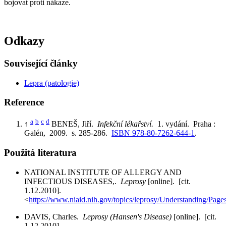
bojovat proti nákaze.
Odkazy
Související články
Lepra (patologie)
Reference
a
b
c
d
↑
BENEŠ, Jiří.
Infekční lékařství.
1. vydání. Praha :
Galén, 2009. s. 285-286.
ISBN 978-80-7262-644-1
.
Použitá literatura
NATIONAL INSTITUTE OF ALLERGY AND
INFECTIOUS DISEASES,.
Leprosy
[online]. [cit.
1.12.2010].
<
https://www.niaid.nih.gov/topics/leprosy/Understanding/Page
DAVIS, Charles.
Leprosy (Hansen's Disease)
[online]. [cit.
1.12.2010].