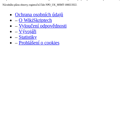
Národního plánu obnovy, registrační číslo NPO_UK_MSMT-16602/2022.
Ochrana osobních údajů
–
O WikiSkriptech
–
Vyloučení odpovědnosti
–
Vývojáři
–
Statistiky
–
Prohlášení o cookies