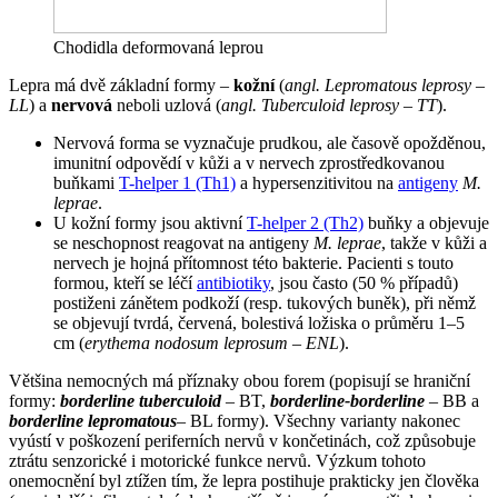
Chodidla deformovaná leprou
Lepra má dvě základní formy –
kožní
(
angl. Lepromatous leprosy –
LL
) a
nervová
neboli uzlová (
angl. Tuberculoid leprosy – TT
).
Nervová forma se vyznačuje prudkou, ale časově opožděnou,
imunitní odpovědí v kůži a v nervech zprostředkovanou
buňkami
T-helper 1 (Th1)
a hypersenzitivitou na
antigeny
M.
leprae
.
U kožní formy jsou aktivní
T-helper 2 (Th2)
buňky a objevuje
se neschopnost reagovat na antigeny
M. leprae
, takže v kůži a
nervech je hojná přítomnost této bakterie. Pacienti s touto
formou, kteří se léčí
antibiotiky
, jsou často (50 % případů)
postiženi zánětem podkoží (resp. tukových buněk), při němž
se objevují tvrdá, červená, bolestivá ložiska o průměru 1–5
cm (
erythema nodosum leprosum – ENL
).
Většina nemocných má příznaky obou forem (popisují se hraniční
formy:
borderline tuberculoid
– BT,
borderline-borderline
– BB a
borderline lepromatous
– BL formy). Všechny varianty nakonec
vyústí v poškození periferních nervů v končetinách, což způsobuje
ztrátu senzorické i motorické funkce nervů. Výzkum tohoto
onemocnění byl ztížen tím, že lepra postihuje prakticky jen člověka