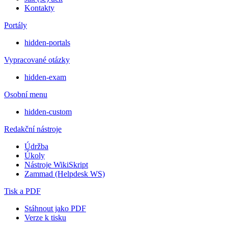
Kontakty
Portály
hidden-portals
Vypracované otázky
hidden-exam
Osobní menu
hidden-custom
Redakční nástroje
Údržba
Úkoly
Nástroje WikiSkript
Zammad (Helpdesk WS)
Tisk a PDF
Stáhnout jako PDF
Verze k tisku