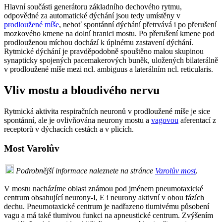
Hlavní součásti generátoru základního dechového rytmu,
odpovědné za automatické dýchání jsou tedy umístěny v
prodloužené míše
, neboť spontánní dýchání přetrvává i po přerušení
mozkového kmene na dolní hranici mostu. Po přerušení kmene pod
prodlouženou míchou dochází k úplnému zastavení dýchání.
Rytmické dýchání je pravděpodobně spouštěno malou skupinou
synapticky spojených pacemakerových buněk, uložených bilaterálně
v prodloužené míše mezi ncl. ambiguus a laterálním ncl. reticularis.
Vliv mostu a bloudivého nervu
Rytmická aktivita respiračních neuronů v prodloužené míše je sice
spontánní, ale je ovlivňována neurony mostu a
vagovou
aferentací z
receptorů v dýchacích cestách a v plicích.
Most Varolův
Podrobnější informace naleznete na stránce
Varolův most
.
V mostu nacházíme oblast známou pod jménem pneumotaxické
centrum obsahující neurony-I, E i neurony aktivní v obou fázích
dechu. Pneumotaxické centrum je nadřazeno tlumivému působení
vagu a má také tlumivou funkci na apneustické centrum. Zvýšením