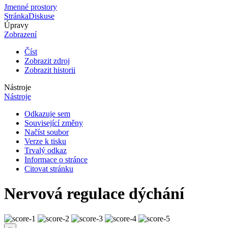
Jmenné prostory
Stránka
Diskuse
Úpravy
Zobrazení
Číst
Zobrazit zdroj
Zobrazit historii
Nástroje
Nástroje
Odkazuje sem
Související změny
Načíst soubor
Verze k tisku
Trvalý odkaz
Informace o stránce
Citovat stránku
Nervová regulace dýchání