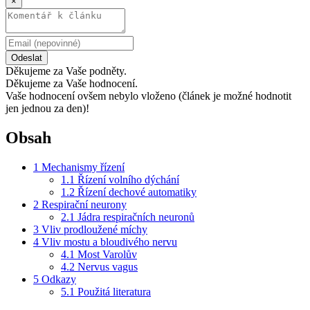
×
Odeslat
Děkujeme za Vaše podněty.
Děkujeme za Vaše hodnocení.
Vaše hodnocení ovšem nebylo vloženo (článek je možné hodnotit
jen jednou za den)!
Obsah
1
Mechanismy řízení
1.1
Řízení volního dýchání
1.2
Řízení dechové automatiky
2
Respirační neurony
2.1
Jádra respiračních neuronů
3
Vliv prodloužené míchy
4
Vliv mostu a bloudivého nervu
4.1
Most Varolův
4.2
Nervus vagus
5
Odkazy
5.1
Použitá literatura