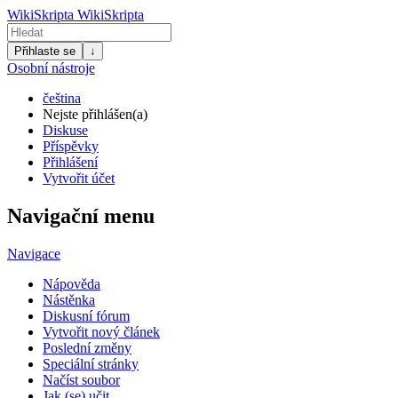
WikiSkripta
WikiSkripta
Přihlaste se
↓
Osobní nástroje
čeština
Nejste přihlášen(a)
Diskuse
Příspěvky
Přihlášení
Vytvořit účet
Navigační menu
Navigace
Nápověda
Nástěnka
Diskusní fórum
Vytvořit nový článek
Poslední změny
Speciální stránky
Načíst soubor
Jak (se) učit