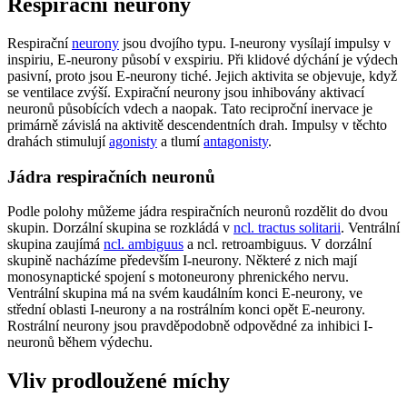
Respirační neurony
Respirační
neurony
jsou dvojího typu. I-neurony vysílají impulsy v
inspiriu, E-neurony působí v exspiriu. Při klidové dýchání je výdech
pasivní, proto jsou E-neurony tiché. Jejich aktivita se objevuje, když
se ventilace zvýší. Expirační neurony jsou inhibovány aktivací
neuronů působících vdech a naopak. Tato reciproční inervace je
primárně závislá na aktivitě descendentních drah. Impulsy v těchto
drahách stimulují
agonisty
a tlumí
antagonisty
.
Jádra respiračních neuronů
Podle polohy můžeme jádra respiračních neuronů rozdělit do dvou
skupin. Dorzální skupina se rozkládá v
ncl. tractus solitarii
. Ventrální
skupina zaujímá
ncl. ambiguus
a ncl. retroambiguus. V dorzální
skupině nacházíme především I-neurony. Některé z nich mají
monosynaptické spojení s motoneurony phrenického nervu.
Ventrální skupina má na svém kaudálním konci E-neurony, ve
střední oblasti I-neurony a na rostrálním konci opět E-neurony.
Rostrální neurony jsou pravděpodobně odpovědné za inhibici I-
neuronů během výdechu.
Vliv prodloužené míchy