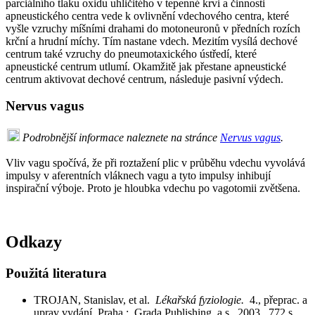
parciálního tlaku oxidu uhličitého v tepenné krvi a činnosti
apneustického centra vede k ovlivnění vdechového centra, které
vyšle vzruchy míšními drahami do motoneuronů v předních rozích
krční a hrudní míchy. Tím nastane vdech. Mezitím vysílá dechové
centrum také vzruchy do pneumotaxického ústředí, které
apneustické centrum utlumí. Okamžitě jak přestane apneustické
centrum aktivovat dechové centrum, následuje pasivní výdech.
Nervus vagus
Podrobnější informace naleznete na stránce
Nervus vagus
.
Vliv vagu spočívá, že při roztažení plic v průběhu vdechu vyvolává
impulsy v aferentních vláknech vagu a tyto impulsy inhibují
inspirační výboje. Proto je hloubka vdechu po vagotomii zvětšena.
Odkazy
Použitá literatura
TROJAN, Stanislav, et al.
Lékařská fyziologie.
4., přeprac. a
uprav vydání. Praha : Grada Publishing, a.s, 2003. 772 s.