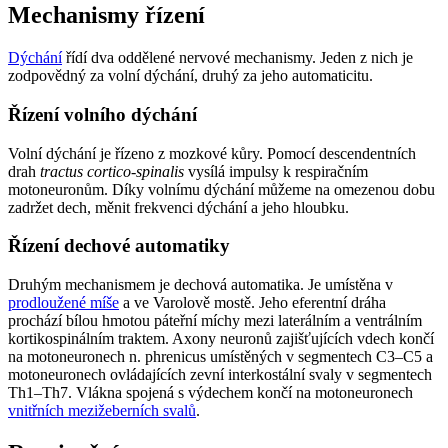
Mechanismy řízení
Dýchání
řídí dva oddělené nervové mechanismy. Jeden z nich je
zodpovědný za volní dýchání, druhý za jeho automaticitu.
Řízení volního dýchání
Volní dýchání je řízeno z mozkové kůry. Pomocí descendentních
drah
tractus cortico-spinalis
vysílá impulsy k respiračním
motoneuronům. Díky volnímu dýchání můžeme na omezenou dobu
zadržet dech, měnit frekvenci dýchání a jeho hloubku.
Řízení dechové automatiky
Druhým mechanismem je dechová automatika. Je umístěna v
prodloužené míše
a ve Varolově mostě. Jeho eferentní dráha
prochází bílou hmotou páteřní míchy mezi laterálním a ventrálním
kortikospinálním traktem. Axony neuronů zajišťujících vdech končí
na motoneuronech n. phrenicus umístěných v segmentech C3–C5 a
motoneuronech ovládajících zevní interkostální svaly v segmentech
Th1–Th7. Vlákna spojená s výdechem končí na motoneuronech
vnitřních mezižeberních svalů
.