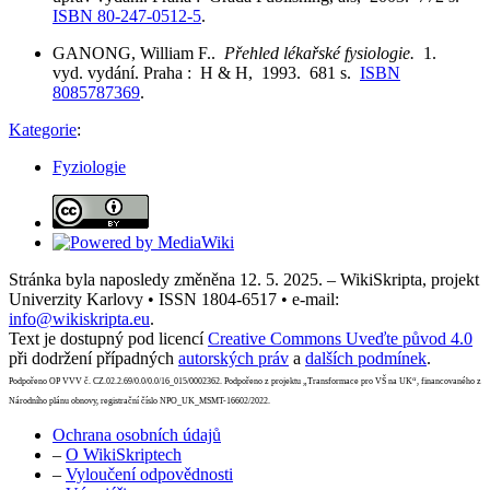
ISBN 80-247-0512-5
.
GANONG, William F..
Přehled lékařské fysiologie.
1.
vyd. vydání. Praha : H & H, 1993. 681 s.
ISBN
8085787369
.
Kategorie
:
Fyziologie
Stránka byla naposledy změněna 12. 5. 2025. – WikiSkripta, projekt
Univerzity Karlovy • ISSN 1804-6517 • e-mail:
info@wikiskripta.eu
.
Text je dostupný pod licencí
Creative Commons Uveďte původ 4.0
při dodržení případných
autorských práv
a
dalších podmínek
.
Podpořeno OP VVV č. CZ.02.2.69/0.0/0.0/16_015/0002362. Podpořeno z projektu „Transformace pro VŠ na UK“, financovaného z
Národního plánu obnovy, registrační číslo NPO_UK_MSMT-16602/2022.
Ochrana osobních údajů
–
O WikiSkriptech
–
Vyloučení odpovědnosti