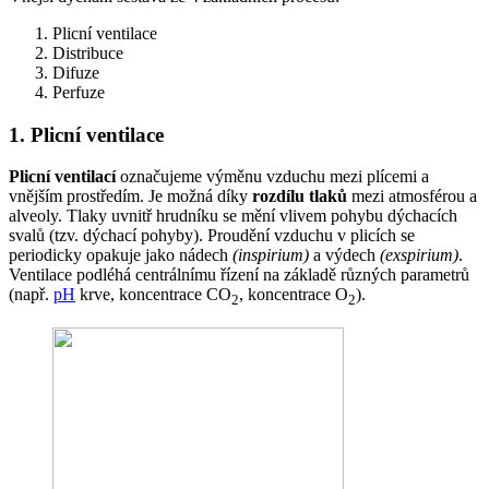
Plicní ventilace
Distribuce
Difuze
Perfuze
1. Plicní ventilace
Plicní ventilací
označujeme výměnu vzduchu mezi plícemi a
vnějším prostředím. Je možná díky
rozdílu tlaků
mezi atmosférou a
alveoly. Tlaky uvnitř hrudníku se mění vlivem pohybu dýchacích
svalů (tzv. dýchací pohyby). Proudění vzduchu v plicích se
periodicky opakuje jako nádech
(inspirium)
a výdech
(exspirium)
.
Ventilace podléhá centrálnímu řízení na základě různých parametrů
(např.
pH
krve, koncentrace CO
, koncentrace O
).
2
2