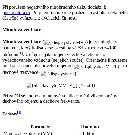
Při porušení negativního nitrohrudního tlaku dochází k
pneumotoraxu
. Při pneumotoraxu je postižená část plic zcela nebo
částečně vyřazena z dýchacích činností.
Minutová ventilace
Minutová ventilace
(
) je fyziologický
parametr, který kolísá v závislosti na zátěži v rozmezí 6–180
[
1
]
litrů/min
. Určuje se jako objem vdechovaného nebo
vydechovaného vzduchu (ne jejich součet). Orientačně ji můžeme
určit jako součin dechového objemu (
) a
dechové frekvence (
).
Při zátěži se hodnota minutové ventilace mění vlivem změny
dechového objemu a dechové frekvence.
[
1
]
Hodnoty
Parametr
Hodnota
Minutová ventilace (MV)
5–8 litrů