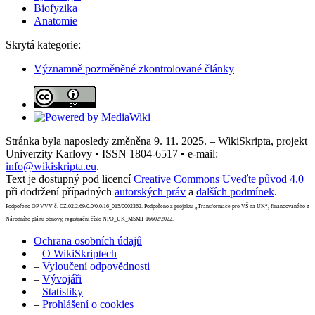
Biofyzika
Anatomie
Skrytá kategorie:
Významně pozměněné zkontrolované články
Stránka byla naposledy změněna 9. 11. 2025. – WikiSkripta, projekt
Univerzity Karlovy • ISSN 1804-6517 • e-mail:
info@wikiskripta.eu
.
Text je dostupný pod licencí
Creative Commons Uveďte původ 4.0
při dodržení případných
autorských práv
a
dalších podmínek
.
Podpořeno OP VVV č. CZ.02.2.69/0.0/0.0/16_015/0002362. Podpořeno z projektu „Transformace pro VŠ na UK“, financovaného z
Národního plánu obnovy, registrační číslo NPO_UK_MSMT-16602/2022.
Ochrana osobních údajů
–
O WikiSkriptech
–
Vyloučení odpovědnosti
–
Vývojáři
–
Statistiky
–
Prohlášení o cookies