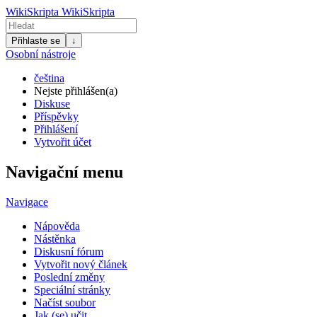
WikiSkripta
WikiSkripta
Přihlaste se
↓
Osobní nástroje
čeština
Nejste přihlášen(a)
Diskuse
Příspěvky
Přihlášení
Vytvořit účet
Navigační menu
Navigace
Nápověda
Nástěnka
Diskusní fórum
Vytvořit nový článek
Poslední změny
Speciální stránky
Načíst soubor
Jak (se) učit