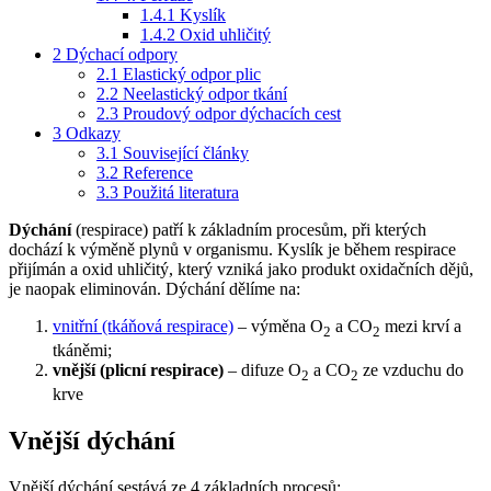
1.4.1
Kyslík
1.4.2
Oxid uhličitý
2
Dýchací odpory
2.1
Elastický odpor plic
2.2
Neelastický odpor tkání
2.3
Proudový odpor dýchacích cest
3
Odkazy
3.1
Související články
3.2
Reference
3.3
Použitá literatura
Dýchání
(respirace) patří k základním procesům, při kterých
dochází k výměně plynů v organismu. Kyslík je během respirace
přijímán a oxid uhličitý, který vzniká jako produkt oxidačních dějů,
je naopak eliminován. Dýchání dělíme na:
vnitřní (tkáňová respirace)
– výměna O
a CO
mezi krví a
2
2
tkáněmi;
vnější (plicní respirace)
– difuze O
a CO
ze vzduchu do
2
2
krve
Vnější dýchání
Vnější dýchání sestává ze 4 základních procesů: