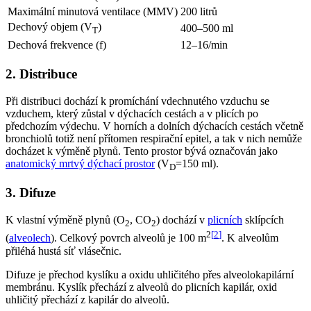
Maximální minutová ventilace (MMV)
200 litrů
Dechový objem (V
)
400–500 ml
T
Dechová frekvence (f)
12–16/min
2. Distribuce
Při distribuci dochází k promíchání vdechnutého vzduchu se
vzduchem, který zůstal v dýchacích cestách a v plicích po
předchozím výdechu. V horních a dolních dýchacích cestách včetně
bronchiolů totiž není přítomen respirační epitel, a tak v nich nemůže
docházet k výměně plynů. Tento prostor bývá označován jako
anatomický mrtvý dýchací prostor
(V
=150 ml).
D
3. Difuze
K vlastní výměně plynů (O
, CO
) dochází v
plicních
sklípcích
2
2
2
[
2
]
(
alveolech
). Celkový povrch alveolů je 100 m
. K alveolům
přiléhá hustá síť vlásečnic.
Difuze je přechod kyslíku a oxidu uhličitého přes alveolokapilární
membránu. Kyslík přechází z alveolů do plicních kapilár, oxid
uhličitý přechází z kapilár do alveolů.