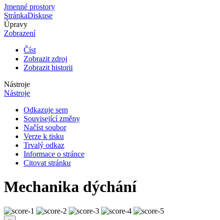
Jmenné prostory
Stránka
Diskuse
Úpravy
Zobrazení
Číst
Zobrazit zdroj
Zobrazit historii
Nástroje
Nástroje
Odkazuje sem
Související změny
Načíst soubor
Verze k tisku
Trvalý odkaz
Informace o stránce
Citovat stránku
Mechanika dýchání