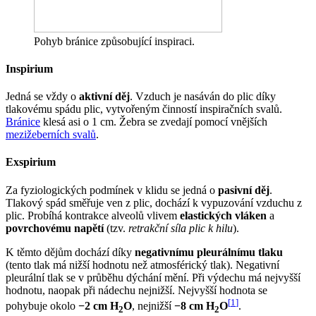
Pohyb bránice způsobující inspiraci.
Inspirium
Jedná se vždy o
aktivní děj
. Vzduch je nasáván do plic díky
tlakovému spádu plic, vytvořeným činností inspiračních svalů.
Bránice
klesá asi o 1 cm. Žebra se zvedají pomocí vnějších
mezižeberních svalů
.
Exspirium
Za fyziologických podmínek v klidu se jedná o
pasivní děj
.
Tlakový spád směřuje ven z plic, dochází k vypuzování vzduchu z
plic. Probíhá kontrakce alveolů vlivem
elastických vláken
a
povrchovému napětí
(tzv.
retrakční síla plic k hilu
).
K těmto dějům dochází díky
negativnímu pleurálnímu tlaku
(tento tlak má nižší hodnotu než atmosférický tlak). Negativní
pleurální tlak se v průběhu dýchání mění. Při výdechu má nejvyšší
hodnotu, naopak při nádechu nejnižší. Nejvyšší hodnota se
[
1
]
pohybuje okolo
−2 cm H
O
, nejnižší
−8 cm H
O
.
2
2