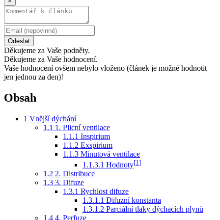
×
Odeslat
Děkujeme za Vaše podněty.
Děkujeme za Vaše hodnocení.
Vaše hodnocení ovšem nebylo vloženo (článek je možné hodnotit
jen jednou za den)!
Obsah
1
Vnější dýchání
1.1
1. Plicní ventilace
1.1.1
Inspirium
1.1.2
Exspirium
1.1.3
Minutová ventilace
[
1
]
1.1.3.1
Hodnoty
1.2
2. Distribuce
1.3
3. Difuze
1.3.1
Rychlost difuze
1.3.1.1
Difuzní konstanta
1.3.1.2
Parciální tlaky dýchacích plynů
1.4
4. Perfuze