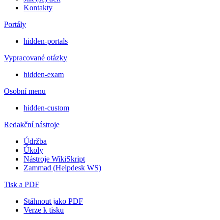
Kontakty
Portály
hidden-portals
Vypracované otázky
hidden-exam
Osobní menu
hidden-custom
Redakční nástroje
Údržba
Úkoly
Nástroje WikiSkript
Zammad (Helpdesk WS)
Tisk a PDF
Stáhnout jako PDF
Verze k tisku