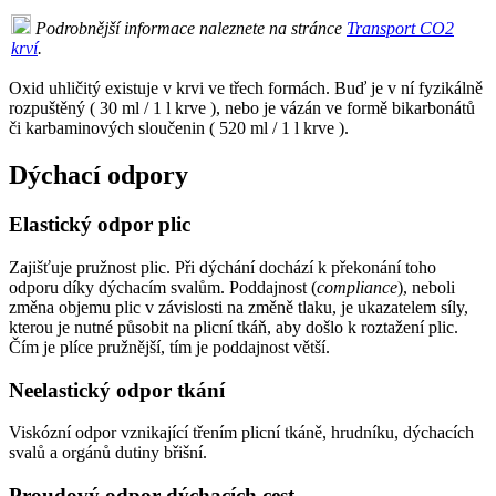
Podrobnější informace naleznete na stránce
Transport CO2
krví
.
Oxid uhličitý existuje v krvi ve třech formách. Buď je v ní fyzikálně
rozpuštěný ( 30 ml / 1 l krve ), nebo je vázán ve formě bikarbonátů
či karbaminových sloučenin ( 520 ml / 1 l krve ).
Dýchací odpory
Elastický odpor plic
Zajišťuje pružnost plic. Při dýchání dochází k překonání toho
odporu díky dýchacím svalům. Poddajnost (
compliance
), neboli
změna objemu plic v závislosti na změně tlaku, je ukazatelem síly,
kterou je nutné působit na plicní tkáň, aby došlo k roztažení plic.
Čím je plíce pružnější, tím je poddajnost větší.
Neelastický odpor tkání
Viskózní odpor vznikající třením plicní tkáně, hrudníku, dýchacích
svalů a orgánů dutiny břišní.
Proudový odpor dýchacích cest