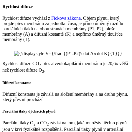
Rychlost difuze
Rychlost difuze vychází z
Fickova zákona
. Objem plynu, který
projde přes membránu za jednotku času, je přímo úměrný rozdílu
parciálních tlaků na obou stranách membrány (P1, P2), ploše
membrány (A) a difuzní kostantě (K) a nepřímo úměrný tloušťce
membrány (T).
Rychlost difuze CO
přes alveolokapilární membránu je 20,6x větší
2
než rychlost difuze O
.
2
Difuzní konstanta
Difuzní konstanta je závislá na složení membrány a na druhu plynu,
který přes ní prochází.
Parciální tlaky dýchacích plynů
Parciální tlaky O
a CO
závisí na tom, jaká množství těchto plynů
2
2
jsou v krvi fyzikálně rozpuštěná. Parciální tlaky plynů v arteriální