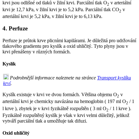
krvi jsou odlišné od tlaků v žilní krvi. Parciální tlak O
v arteriální
2
krvi je 12,7 kPa, v žilní krvi je to 5,2 kPa. Parciální tlak CO
v
2
arteriální krvi je 5,2 kPa, v žilní krvi je to 6,13 kPa.
4. Perfuze
Perfuze je průtok krve plicními kapilárami. Je důležitá pro udržování
tlakového gradientu pro kyslík a oxid uhličitý. Tyto plyny jsou v
krvi přenášeny v různých formách.
Kyslík
Podrobnější informace naleznete na stránce
Transport kyslíku
krví
.
Kyslík existuje v krvi ve dvou formách. Většina objemu O
v
2
arteriální krvi je chemicky navázána na hemoglobin ( 197 ml O
/ 1
2
l krve ), zbytek je v krvi fyzikálně rozpuštěn ( 3 ml O
/ 1 l krve ).
2
Fyzikálně rozpuštěný kyslík je však v krvi velmi důležitý, jelikož
vytváří parciální tlak a umožňuje tak difuzi.
Oxid uhličitý