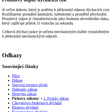
Je určen tlakem, který je potřeba k překonání odporu dýchacích cest.
Rozlišujeme proudění laminární, turbulentní a proudění přechodné.
Proudový odpor je charakterizován jako hodnota alveolárního tlaku,
který zajišťuje průtok 1l vzduchu za sekundu.
Celková dýchací práce je určena mechanickým úsilím vynaloženým
k překonání mechanických odporů.
Odkazy
Související články
Plíce
Difuze
Stavová rovnice plynů
Daltonův zákon
Henryho zákon
Fickovy zákony
: •
1. Fickův zákon
Cheyneovo-Stokesovo dýchání
Biotovo dýchání
Kussmaulovo dýchání