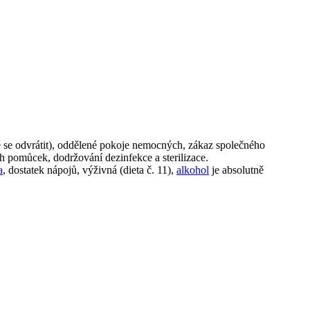
ně se odvrátit), oddělené pokoje nemocných, zákaz společného
h pomůcek, dodržování dezinfekce a sterilizace.
a
, dostatek nápojů, výživná (dieta č. 11),
alkohol
je absolutně