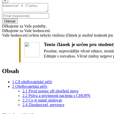
×
Odeslat
Děkujeme za Vaše podněty.
Děkujeme za Vaše hodnocení.
Vaše hodnocení ovšem nebylo vloženo (článek je možné hodnotit jen 
Tento článek je určen pro student
Prosíme, neprovádějte věcné editace, nemáte
Editujte s rozvahou. Věcné změny nejprve 
Obsah
1
Cíl ošetřovatelské péče
2
Ošetřovatelská péče
2.1
První pomoc při zhoršení stavu
2.2
Práva a povinnosti pacienta s CHOPN
2.3
Co je nutné sledovat:
2.4
Zhodnocení, prevence