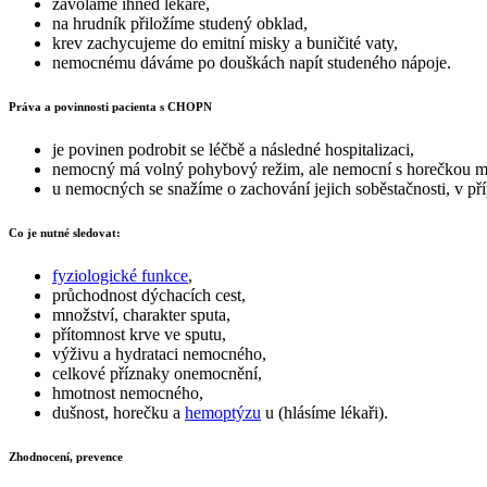
zavoláme ihned lékaře,
na hrudník přiložíme studený obklad,
krev zachycujeme do emitní misky a buničité vaty,
nemocnému dáváme po douškách napít studeného nápoje.
Práva a povinnosti pacienta s CHOPN
je povinen podrobit se léčbě a následné hospitalizaci,
nemocný má volný pohybový režim, ale nemocní s horečkou maj
u nemocných se snažíme o zachování jejich soběstačnosti, v př
Co je nutné sledovat:
fyziologické funkce
,
průchodnost dýchacích cest,
množství, charakter sputa,
přítomnost krve ve sputu,
výživu a hydrataci nemocného,
celkové příznaky onemocnění,
hmotnost nemocného,
dušnost, horečku a
hemoptýzu
u (hlásíme lékaři).
Zhodnocení, prevence