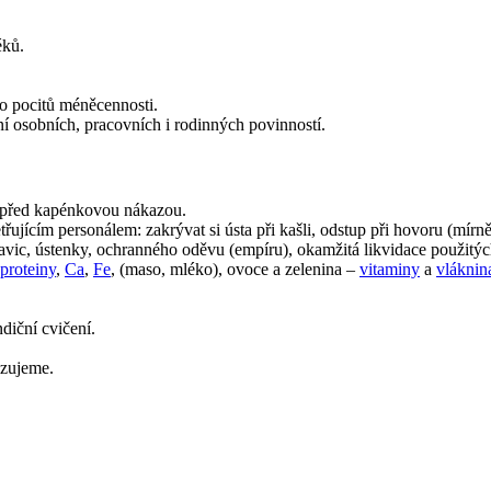
éků.
o pocitů méněcennosti.
ní osobních, pracovních i rodinných povinností.
 před kapénkovou nákazou.
řujícím personálem: zakrývat si ústa při kašli, odstup při hovoru (mír
avic, ústenky, ochranného oděvu (empíru), okamžitá likvidace použitýc
proteiny
,
Ca
,
Fe
, (maso, mléko), ovoce a zelenina –
vitaminy
a
vláknin
diční cvičení.
zujeme.