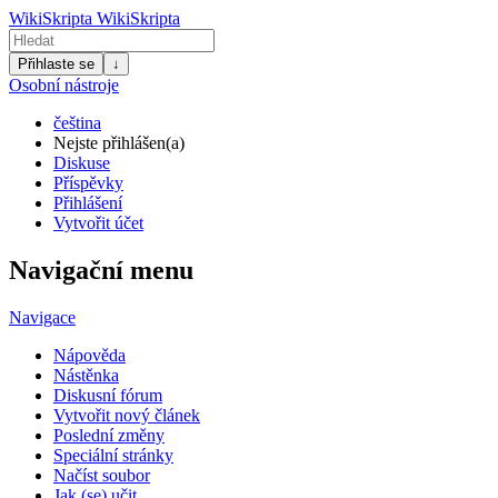
WikiSkripta
WikiSkripta
Přihlaste se
↓
Osobní nástroje
čeština
Nejste přihlášen(a)
Diskuse
Příspěvky
Přihlášení
Vytvořit účet
Navigační menu
Navigace
Nápověda
Nástěnka
Diskusní fórum
Vytvořit nový článek
Poslední změny
Speciální stránky
Načíst soubor
Jak (se) učit