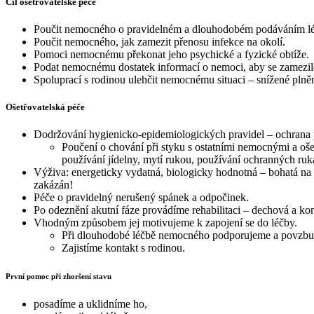
Cíl ošetřovatelské péče
Poučit nemocného o pravidelném a dlouhodobém podáváním l
Poučit nemocného, jak zamezit přenosu infekce na okolí.
Pomoci nemocnému překonat jeho psychické a fyzické obtíže.
Podat nemocnému dostatek informací o nemoci, aby se zamezil
Spoluprací s rodinou ulehčit nemocnému situaci – snížené plně
Ošetřovatelská péče
Dodržování hygienicko-epidemiologických pravidel – ochrana
Poučení o chování při styku s ostatními nemocnými a ošet
používání jídelny, mytí rukou, používání ochranných ruk
Výživa: energeticky vydatná, biologicky hodnotná – bohatá na
zakázán!
Péče o pravidelný nerušený spánek a odpočinek.
Po odeznění akutní fáze provádíme rehabilitaci – dechová a kon
Vhodným způsobem jej motivujeme k zapojení se do léčby.
Při dlouhodobé léčbě nemocného podporujeme a povzbu
Zajistíme kontakt s rodinou.
První pomoc při zhoršení stavu
posadíme a uklidníme ho,