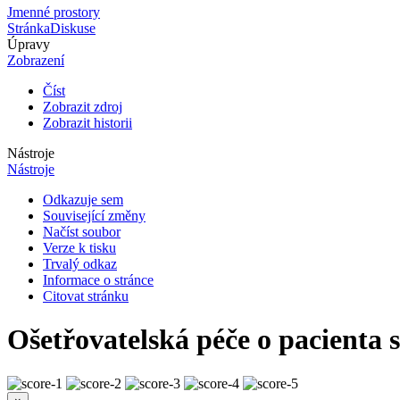
Jmenné prostory
Stránka
Diskuse
Úpravy
Zobrazení
Číst
Zobrazit zdroj
Zobrazit historii
Nástroje
Nástroje
Odkazuje sem
Související změny
Načíst soubor
Verze k tisku
Trvalý odkaz
Informace o stránce
Citovat stránku
Ošetřovatelská péče o pacienta