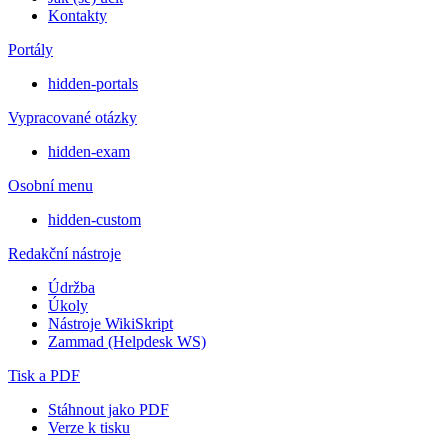
Kontakty
Portály
hidden-portals
Vypracované otázky
hidden-exam
Osobní menu
hidden-custom
Redakční nástroje
Údržba
Úkoly
Nástroje WikiSkript
Zammad (Helpdesk WS)
Tisk a PDF
Stáhnout jako PDF
Verze k tisku