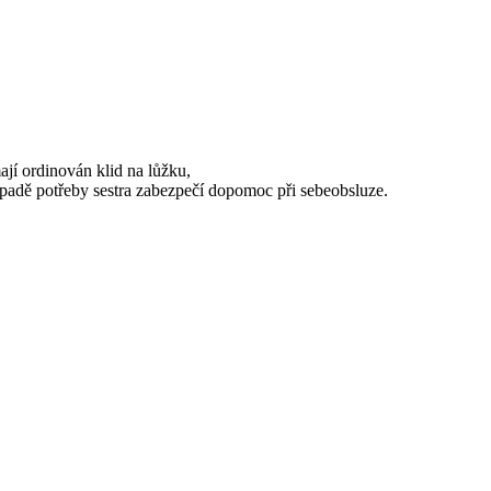
í ordinován klid na lůžku,
ípadě potřeby sestra zabezpečí dopomoc při sebeobsluze.