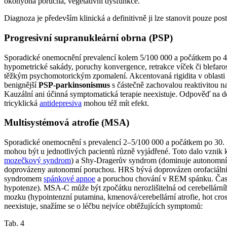
okohybná porucha, vegetativní dysfunkce.
Diagnoza je především klinická a definitivně ji lze stanovit pouze pos
Progresivní supranukleární obrna (PSP)
Sporadické onemocnění prevalencí kolem 5/100 000 a počátkem po 40.
hypometrické sakády, poruchy konvergence, retrakce víček či blefaros
těžkým psychomotorickým zpomalení. Akcentovaná rigidita v oblasti axi
benignější
PSP-parkinsonismus
s částečně zachovalou reaktivitou na
Kauzální ani účinná symptomatická terapie neexistuje. Odpověď na d
tricyklická
antidepresiva
mohou též mít efekt.
Multisystémová atrofie (MSA)
Sporadické onemocnění s prevalencí 2–5/100 000 a počátkem po 30. 
mohou být u jednotlivých pacientů různě vyjádřené. Toto dalo vznik 
mozečkový syndrom
) a Shy-Dragerův syndrom (dominuje autonomní
doprovázeny autonomní poruchou. HRS bývá doprovázen orofaciální, c
syndromem
spánkové apnoe
a poruchou chování v REM spánku. Časněj
hypotenze). MSA-C může být zpočátku nerozlišitelná od cerebellárního
mozku (hypointenzní putamina, kmenová/cerebellární atrofie, hot cro
neexistuje, snažíme se o léčbu nejvíce obtěžujících symptomů:
Tab. 4