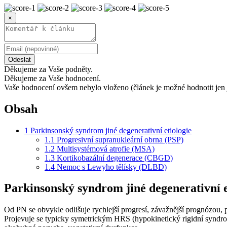
×
Odeslat
Děkujeme za Vaše podněty.
Děkujeme za Vaše hodnocení.
Vaše hodnocení ovšem nebylo vloženo (článek je možné hodnotit jen 
Obsah
1
Parkinsonský syndrom jiné degenerativní etiologie
1.1
Progresivní supranukleární obrna (PSP)
1.2
Multisystémová atrofie (MSA)
1.3
Kortikobazální degenerace (CBGD)
1.4
Nemoc s Lewyho tělísky (DLBD)
Parkinsonský syndrom jiné degenerativní e
Od PN se obvykle odlišuje rychlejší progresí, závažnější prognózou,
Projevuje se typicky symetrickým HRS (hypokinetický rigidní syndrom