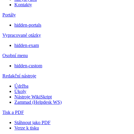
Kontakty
Portály
hidden-portals
Vypracované otázky
hidden-exam
Osobní menu
hidden-custom
Redakční nástroje
Údržba
Úkoly
Nástroje WikiSkript
Zammad (Helpdesk WS)
Tisk a PDF
Stáhnout jako PDF
Verze k tisku