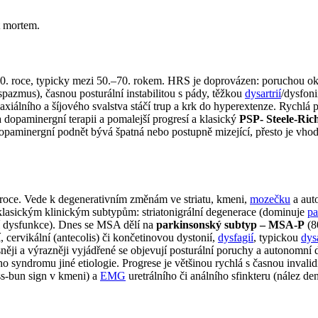
t mortem.
 roce, typicky mezi 50.–70. rokem. HRS je doprovázen: poruchou okul
pazmus), časnou posturální instabilitou s pády, těžkou
dysartrií
/dysfoni
álního a šíjového svalstva stáčí trup a krk do hyperextenze. Rychlá pr
 dopaminergní terapii a pomalejší progresí a klasický
PSP- Steele-Ric
opaminergní podnět bývá špatná nebo postupně mizející, přesto je vho
roce. Vede k degenerativním změnám ve striatu, kmeni,
mozečku
a aut
klasickým klinickým subtypům: striatonigrální degenerace (dominuje
pa
 dysfunkce). Dnes se MSA dělí na
parkinsonský subtyp – MSA-P
(8
ervikální (antecolis) či končetinovou dystonií,
dysfagií
, typickou
dysa
i a výrazněji vyjádřené se objevují posturální poruchy a autonomní dy
 syndromu jiné etiologie. Progrese je většinou rychlá s časnou invali
ss-bun sign v kmeni) a
EMG
uretrálního či análního sfinkteru (nález d