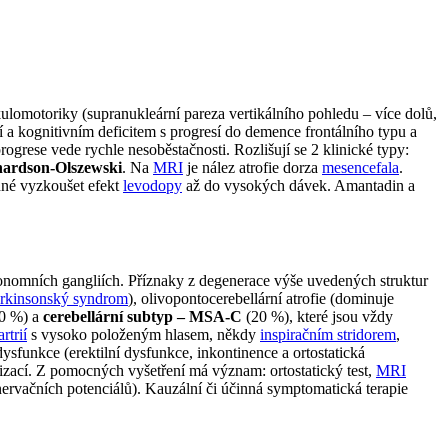
omotoriky (supranukleární pareza vertikálního pohledu – více dolů,
í a kognitivním deficitem s progresí do demence frontálního typu a
ogrese vede rychle nesoběstačnosti. Rozlišují se 2 klinické typy:
hardson-Olszewski
. Na
MRI
je nález atrofie dorza
mesencefala
.
dné vyzkoušet efekt
levodopy
až do vysokých dávek. Amantadin a
onomních gangliích. Příznaky z degenerace výše uvedených struktur
rkinsonský syndrom
), olivopontocerebellární atrofie (dominuje
0 %) a
cerebellární subtyp – MSA-C
(20 %), které jsou vždy
rtrií
s vysoko položeným hlasem, někdy
inspiračním stridorem
,
sfunkce (erektilní dysfunkce, inkontinence a ortostatická
dizací. Z pomocných vyšetření má význam: ortostatický test,
MRI
enervačních potenciálů). Kauzální či účinná symptomatická terapie