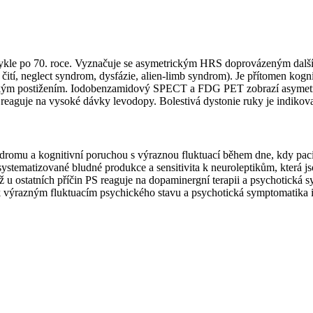
ykle po 70. roce. Vyznačuje se asymetrickým HRS doprovázeným další
čití, neglect syndrom, dysfázie, alien-limb syndrom). Je přítomen kogn
klinickým postižením. Iodobenzamidový SPECT a FDG PET zobrazí asyme
ů reaguje na vysoké dávky levodopy. Bolestivá dystonie ruky je indikova
dromu a kognitivní poruchou s výraznou fluktuací během dne, kdy pac
systematizované bludné produkce a sensitivita k neuroleptikům, která 
 ostatních příčin PS reaguje na dopaminergní terapii a psychotická sym
 výrazným fluktuacím psychického stavu a psychotická symptomatika 