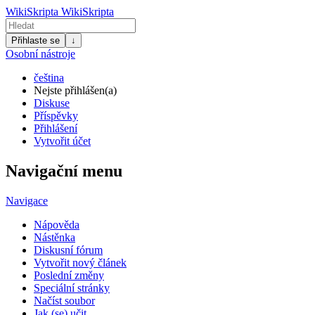
WikiSkripta
WikiSkripta
Přihlaste se
↓
Osobní nástroje
čeština
Nejste přihlášen(a)
Diskuse
Příspěvky
Přihlášení
Vytvořit účet
Navigační menu
Navigace
Nápověda
Nástěnka
Diskusní fórum
Vytvořit nový článek
Poslední změny
Speciální stránky
Načíst soubor
Jak (se) učit