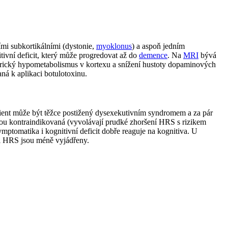
mi subkortikálními (dystonie,
myoklonus
) a aspoň jedním
itivní deficit, který může progredovat až do
demence
. Na
MRI
bývá
trický hypometabolismus v kortexu a snížení hustoty dopaminových
ná k aplikaci botulotoxinu.
ient může být těžce postižený dysexekutivním syndromem a za pár
jsou kontraindikovaná (vyvolávají prudké zhoršení HRS s rizikem
ptomatika i kognitivní deficit dobře reaguje na kognitiva. U
i HRS jsou méně vyjádřeny.