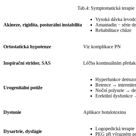
Tab.4: Symptomatická terapi
Vysoká dávka levodo
Akineze, rigidita, posturální instabilita
Amantadin − série des
Rehabilitace chůze
Ortostatická hypotenze
Viz komplikace PN
Inspirační stridor, SAS
Léčba kontinuálním přetl
Hyperfunkce detruzo
Retence → intermiten
Urogenitální potíže
Noční polyurie → d
Erektilní dysfunkce →
Dystonie
Aplikace botulotoxinu
Logopedická terapie
Dysartrie, dysfágie
PEG při výrazném po