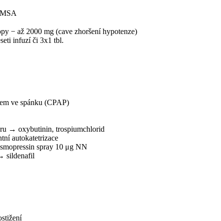
e MSA
py − až 2000 mg (cave zhoršení hypotenze)
eti infuzí či 3x1 tbl.
akem ve spánku (CPAP)
ru → oxybutinin, trospiumchlorid
tní autokatetrizace
esmopressin spray 10 μg NN
 sildenafil
stižení