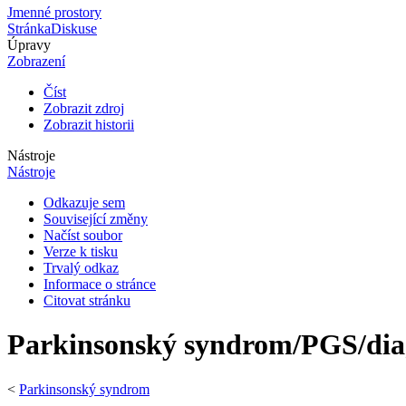
Jmenné prostory
Stránka
Diskuse
Úpravy
Zobrazení
Číst
Zobrazit zdroj
Zobrazit historii
Nástroje
Nástroje
Odkazuje sem
Související změny
Načíst soubor
Verze k tisku
Trvalý odkaz
Informace o stránce
Citovat stránku
Parkinsonský syndrom/PGS/dia
<
Parkinsonský syndrom