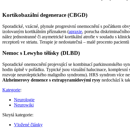
Kortikobazální degenerace (CBGD)
Sporadické, vzácné, plynule progresivní onemocnění s počátkem obv
izolovaným kortikálním příznakem (
apraxie
, porucha diskriminačního 
nález jednostranné či asymetrické kortikální atrofie v souladu s 
receptorů ve striatu. Terapie je nedostatečná – malé procento pacient
Nemoc s Lewyho tělísky (DLBD)
Sporadické onemocnění projevující se kombinací parkinsonského syn
hodin úplně v pořádku. Typické jsou vizuální halucinace, komplexní 
rozvoje neuroleptického maligního syndromu). HRS syndrom více než u
Alzheimerovy demence s extrapyramidovými rysy
nedochází k tak
Kategorie
:
Neurologie
Neurowiki
Skrytá kategorie:
Vložené články