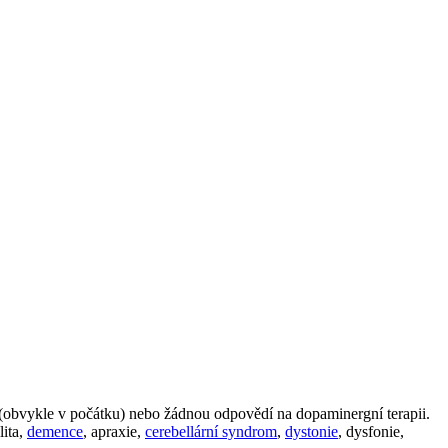
 (obvykle v počátku) nebo žádnou odpovědí na dopaminergní terapii.
lita,
demence
, apraxie,
cerebellární syndrom
,
dystonie
, dysfonie,