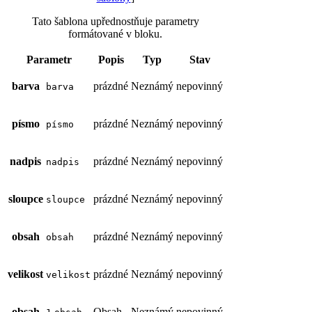
Tato šablona upřednostňuje parametry
formátované v bloku.
Parametr
Popis
Typ
Stav
barva
prázdné
Neznámý
nepovinný
barva
písmo
prázdné
Neznámý
nepovinný
písmo
nadpis
prázdné
Neznámý
nepovinný
nadpis
sloupce
prázdné
Neznámý
nepovinný
sloupce
obsah
prázdné
Neznámý
nepovinný
obsah
velikost
prázdné
Neznámý
nepovinný
velikost
obsah
Obsah
Neznámý
nepovinný