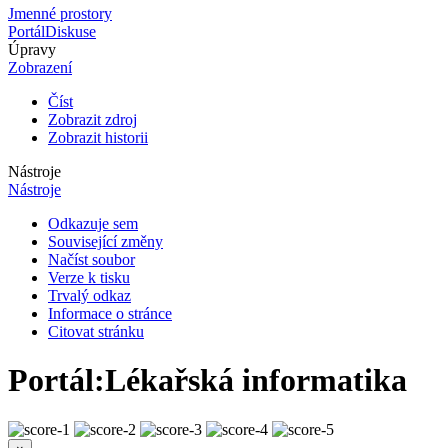
Jmenné prostory
Portál
Diskuse
Úpravy
Zobrazení
Číst
Zobrazit zdroj
Zobrazit historii
Nástroje
Nástroje
Odkazuje sem
Související změny
Načíst soubor
Verze k tisku
Trvalý odkaz
Informace o stránce
Citovat stránku
Portál
:
Lékařská informatika