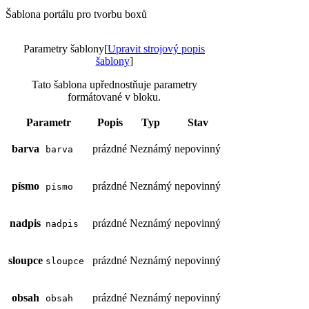
Šablona portálu pro tvorbu boxů
Parametry šablony
[
Upravit strojový popis
šablony
]
Tato šablona upřednostňuje parametry
formátované v bloku.
Parametr
Popis
Typ
Stav
barva
prázdné
Neznámý
nepovinný
barva
písmo
prázdné
Neznámý
nepovinný
písmo
nadpis
prázdné
Neznámý
nepovinný
nadpis
sloupce
prázdné
Neznámý
nepovinný
sloupce
obsah
prázdné
Neznámý
nepovinný
obsah