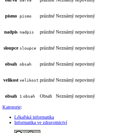
barva
písmo
prázdné
Neznámý
nepovinný
písmo
nadpis
prázdné
Neznámý
nepovinný
nadpis
sloupce
prázdné
Neznámý
nepovinný
sloupce
obsah
prázdné
Neznámý
nepovinný
obsah
velikost
prázdné
Neznámý
nepovinný
velikost
obsah
Obsah
Neznámý
nepovinný
1
obsah
Kategorie
:
Lékařská informatika
Informatika ve zdravotnictví