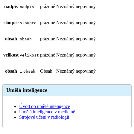
nadpis
prázdné
Neznámý
nepovinný
nadpis
sloupce
prázdné
Neznámý
nepovinný
sloupce
obsah
prázdné
Neznámý
nepovinný
obsah
velikost
prázdné
Neznámý
nepovinný
velikost
obsah
Obsah
Neznámý
nepovinný
1
obsah
Umělá inteligence
Úvod do umělé inteligence
Umělá inteligence v medicíně
Strojové učení v radiologii