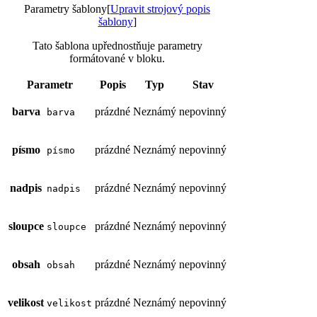
Parametry šablony
[
Upravit strojový popis
šablony
]
Tato šablona upřednostňuje parametry
formátované v bloku.
Parametr
Popis
Typ
Stav
barva
prázdné
Neznámý
nepovinný
barva
písmo
prázdné
Neznámý
nepovinný
písmo
nadpis
prázdné
Neznámý
nepovinný
nadpis
sloupce
prázdné
Neznámý
nepovinný
sloupce
obsah
prázdné
Neznámý
nepovinný
obsah
velikost
prázdné
Neznámý
nepovinný
velikost