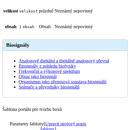
velikost
prázdné
Neznámý
nepovinný
velikost
obsah
Obsah
Neznámý
nepovinný
1
obsah
Biosignály
Analogově digitální a digitálně analogový převod
Biosignály z pohledu biofyziky
Frekvenční a výkonové spektrum
Obraz jako biosignál
Organismus jako přenosová soustava biosignálů
Snímače a převodníky biosignálů
Šablona portálu pro tvorbu boxů
Parametry šablony
[
Upravit strojový popis
šablony
]