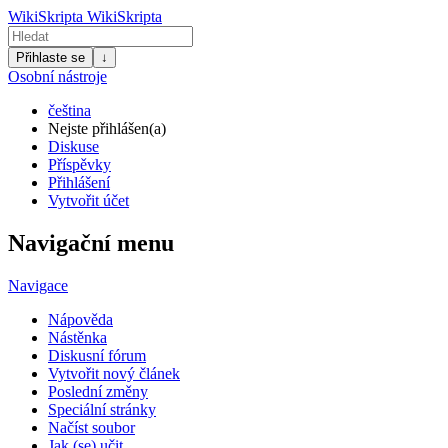
WikiSkripta
WikiSkripta
Přihlaste se
↓
Osobní nástroje
čeština
Nejste přihlášen(a)
Diskuse
Příspěvky
Přihlášení
Vytvořit účet
Navigační menu
Navigace
Nápověda
Nástěnka
Diskusní fórum
Vytvořit nový článek
Poslední změny
Speciální stránky
Načíst soubor
Jak (se) učit