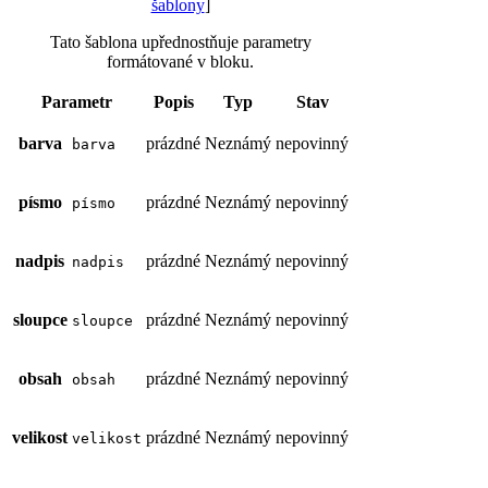
šablony
]
Tato šablona upřednostňuje parametry
formátované v bloku.
Parametr
Popis
Typ
Stav
barva
prázdné
Neznámý
nepovinný
barva
písmo
prázdné
Neznámý
nepovinný
písmo
nadpis
prázdné
Neznámý
nepovinný
nadpis
sloupce
prázdné
Neznámý
nepovinný
sloupce
obsah
prázdné
Neznámý
nepovinný
obsah
velikost
prázdné
Neznámý
nepovinný
velikost