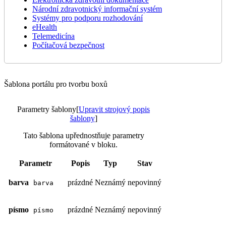
Národní zdravotnický informační systém
Systémy pro podporu rozhodování
eHealth
Telemedicína
Počítačová bezpečnost
Šablona portálu pro tvorbu boxů
Parametry šablony
[
Upravit strojový popis
šablony
]
Tato šablona upřednostňuje parametry
formátované v bloku.
Parametr
Popis
Typ
Stav
barva
prázdné
Neznámý
nepovinný
barva
písmo
prázdné
Neznámý
nepovinný
písmo