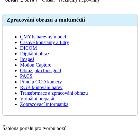
1
obsah
Zpracování obrazu a multimédií
CMYK barevný model
Časové konstanty a filtry
DICOM
Digitální obraz
ImageJ
Motion Capture
Obraz jako biosignál
PACS
Princip CCD kamery
RGB kódování barev
Transformace a zpracování obrazu
Virtuální preparát
Zobrazovací informatika
Šablona portálu pro tvorbu boxů