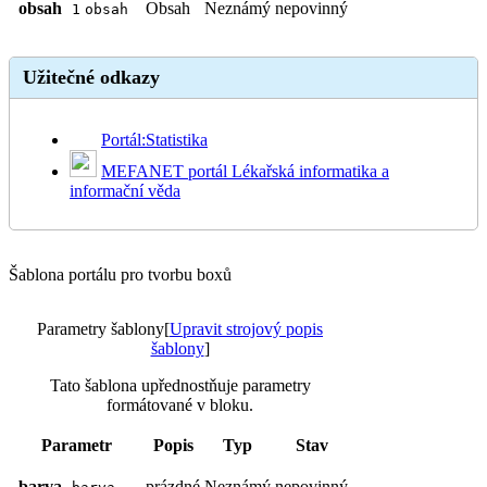
obsah
Obsah
Neznámý
nepovinný
1
obsah
Užitečné odkazy
Portál:Statistika
MEFANET portál Lékařská informatika a
informační věda
Šablona portálu pro tvorbu boxů
Parametry šablony
[
Upravit strojový popis
šablony
]
Tato šablona upřednostňuje parametry
formátované v bloku.
Parametr
Popis
Typ
Stav
barva
prázdné
Neznámý
nepovinný