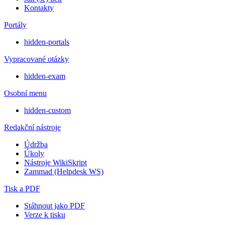
Kontakty
Portály
hidden-portals
Vypracované otázky
hidden-exam
Osobní menu
hidden-custom
Redakční nástroje
Údržba
Úkoly
Nástroje WikiSkript
Zammad (Helpdesk WS)
Tisk a PDF
Stáhnout jako PDF
Verze k tisku