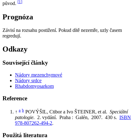
[
1
]
původ.
Prognóza
Závisí na rozsahu postižení. Pokud dítě nezemře, uzly časem
regredují.
Odkazy
Související články
Nádory mezenchymové
Nádory srdce
Rhabdomyosarkom
Reference
a
b
↑
POVÝŠIL, Ctibor a Ivo ŠTEINER, et al.
Speciální
patologie.
2. vydání. Praha : Galén, 2007. 430 s.
ISBN
978-807262-494-2
.
Použitá literatura