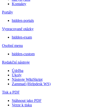
Kontakty
Portály
hidden-portals
Vypracované otázky
hidden-exam
Osobní menu
hidden-custom
Redakční nástroje
Údržba
Úkoly
Nástroje WikiSkript
Zammad (Helpdesk WS)
Tisk a PDF
Stáhnout jako PDF
Verze k tisku