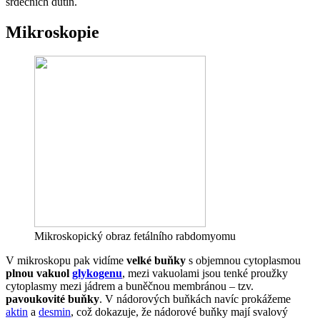
srdečních dutin.
Mikroskopie
Mikroskopický obraz fetálního rabdomyomu
V mikroskopu pak vidíme
velké buňky
s objemnou cytoplasmou
plnou vakuol
glykogenu
, mezi vakuolami jsou tenké proužky
cytoplasmy mezi jádrem a buněčnou membránou – tzv.
pavoukovité buňky
. V nádorových buňkách navíc prokážeme
aktin
a
desmin
, což dokazuje, že nádorové buňky mají svalový