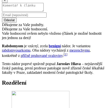
×
Odeslat
Děkujeme za Vaše podněty.
Děkujeme za Vaše hodnocení.
Vaše hodnocení ovšem nebylo vloženo (článek je možné hodnotit
jen jednou za den)!
Rabdomyom
je
vzácný
, zcela
benigní
nádor. Je variantou
rabdomyosarkomu
. Oba nádory vycházejí z
mezenchymu
,
[
1
]
konkrétně z
příčně pruhované svaloviny
.
Tento nádor poprvé správně popsal
Jaroslav Hlava
– nejslavnější
český patolog, první profesor patologie nově zřízené české lékařské
fakulty v Praze, zakladatel moderní české patologické školy.
Rozdělení