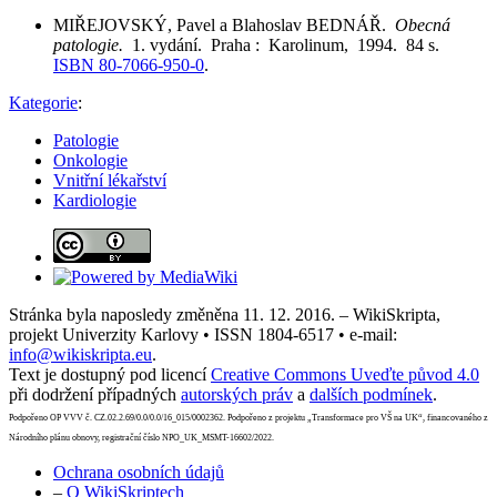
MIŘEJOVSKÝ, Pavel a Blahoslav BEDNÁŘ.
Obecná
patologie.
1. vydání. Praha : Karolinum, 1994. 84 s.
ISBN 80-7066-950-0
.
Kategorie
:
Patologie
Onkologie
Vnitřní lékařství
Kardiologie
Stránka byla naposledy změněna 11. 12. 2016. – WikiSkripta,
projekt Univerzity Karlovy • ISSN 1804-6517 • e-mail:
info@wikiskripta.eu
.
Text je dostupný pod licencí
Creative Commons Uveďte původ 4.0
při dodržení případných
autorských práv
a
dalších podmínek
.
Podpořeno OP VVV č. CZ.02.2.69/0.0/0.0/16_015/0002362. Podpořeno z projektu „Transformace pro VŠ na UK“, financovaného z
Národního plánu obnovy, registrační číslo NPO_UK_MSMT-16602/2022.
Ochrana osobních údajů
–
O WikiSkriptech