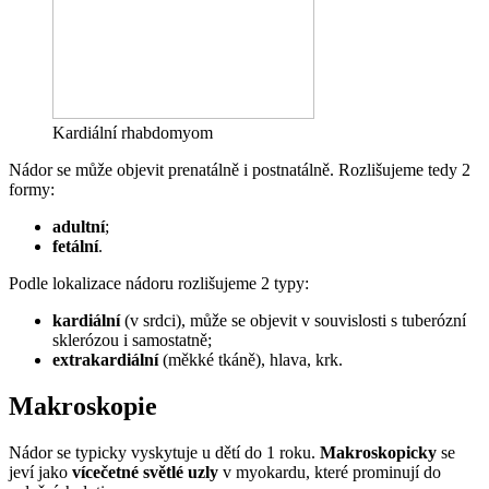
Kardiální rhabdomyom
Nádor se může objevit prenatálně i postnatálně. Rozlišujeme tedy 2
formy:
adultní
;
fetální
.
Podle lokalizace nádoru rozlišujeme 2 typy:
kardiální
(v srdci), může se objevit v souvislosti s tuberózní
sklerózou i samostatně;
extrakardiální
(měkké tkáně), hlava, krk.
Makroskopie
Nádor se typicky vyskytuje u dětí do 1 roku.
Makroskopicky
se
jeví jako
vícečetné světlé uzly
v myokardu, které prominují do