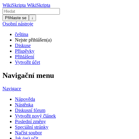
WikiSkripta
WikiSkripta
Přihlaste se
↓
Osobní nástroje
čeština
Nejste přihlášen(a)
Diskuse
Příspěvky
Přihlášení
Vytvořit účet
Navigační menu
Navigace
Nápověda
Nástěnka
Diskusní fórum
Vytvořit nový článek
Poslední změny
Speciální stránky
Načíst soubor
Jak (se) učit