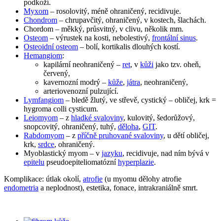
podkoží.
Myxom
– rosolovitý, méně ohraničený, recidivuje.
Chondrom
– chrupavčitý, ohraničený, v kostech, šlachách.
Chordom – měkký, průsvitný, v clivu, několik mm.
Osteom
– výrustek na kosti, nebolestivý,
frontální sinus
.
Osteoidní osteom
– bolí, kortikalis dlouhých kostí.
Hemangiom
:
kapilární neohraničený –
ret
, v
kůži
jako tzv. oheň,
červený,
kavernozní modrý –
kůže
,
játra
, neohraničený,
arteriovenozní pulzující.
Lymfangiom
– bledě žlutý, ve střevě, cystický – obličej, krk =
hygroma colli cysticum.
Leiomyom
– z
hladké svaloviny
, kulovitý, šedorůžový,
snopcovitý, ohraničený, tuhý,
děloha
,
GIT
.
Rabdomyom
– z
příčně pruhované svaloviny
, u dětí obličej,
krk,
srdce
, ohraničený.
Myoblastický myom – v
jazyku
, recidivuje, nad ním bývá v
epitelu
pseudoepiteliomatózní
hyperplazie
.
Komplikace: útlak okolí,
atrofie
(u myomu dělohy atrofie
endometria
a neplodnost), estetika, fonace, intrakraniálně smrt.