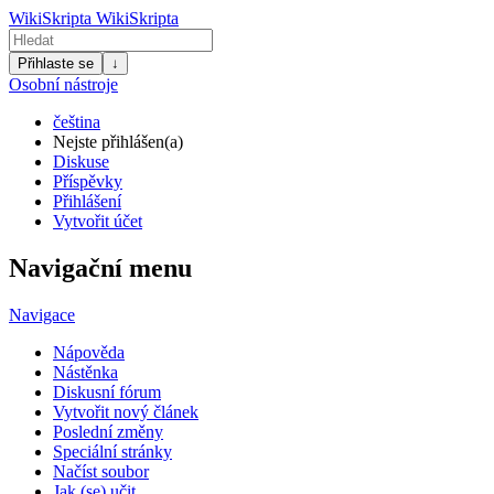
WikiSkripta
WikiSkripta
Přihlaste se
↓
Osobní nástroje
čeština
Nejste přihlášen(a)
Diskuse
Příspěvky
Přihlášení
Vytvořit účet
Navigační menu
Navigace
Nápověda
Nástěnka
Diskusní fórum
Vytvořit nový článek
Poslední změny
Speciální stránky
Načíst soubor
Jak (se) učit