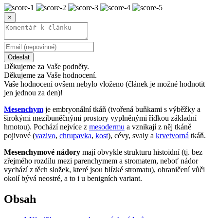
×
Odeslat
Děkujeme za Vaše podněty.
Děkujeme za Vaše hodnocení.
Vaše hodnocení ovšem nebylo vloženo (článek je možné hodnotit
jen jednou za den)!
Mesenchym
je embryonální tkáň (tvořená buňkami s výběžky a
širokými mezibuněčnými prostory vyplněnými řídkou základní
hmotou). Pochází nejvíce z
mesodermu
a vznikají z něj tkáně
pojivové (
vazivo
,
chrupavka
,
kost
), cévy, svaly a
krvetvorná
tkáň.
Mesenchymové nádory
mají obvykle strukturu histoidní (tj. bez
zřejmého rozdílu mezi parenchymem a stromatem, neboť nádor
vychází z těch složek, které jsou blízké stromatu), ohraničení vůči
okolí bývá neostré, a to i u benigních variant.
Obsah