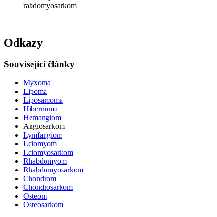
rabdomyosarkom
Odkazy
Související články
Myxoma
Lipoma
Liposarcoma
Hibernoma
Hemangiom
Angiosarkom
Lymfangiom
Leiomyom
Leiomyosarkom
Rhabdomyom
Rhabdomyosarkom
Chondrom
Chondrosarkom
Osteom
Osteosarkom