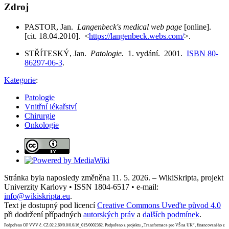
Zdroj
PASTOR, Jan.
Langenbeck's medical web page
[online].
[cit. 18.04.2010]. <
https://langenbeck.webs.com/
>.
STŘÍTESKÝ, Jan.
Patologie.
1. vydání. 2001.
ISBN 80-
86297-06-3
.
Kategorie
:
Patologie
Vnitřní lékařství
Chirurgie
Onkologie
Stránka byla naposledy změněna 11. 5. 2026. – WikiSkripta, projekt
Univerzity Karlovy • ISSN 1804-6517 • e-mail:
info@wikiskripta.eu
.
Text je dostupný pod licencí
Creative Commons Uveďte původ 4.0
při dodržení případných
autorských práv
a
dalších podmínek
.
Podpořeno OP VVV č. CZ.02.2.69/0.0/0.0/16_015/0002362. Podpořeno z projektu „Transformace pro VŠ na UK“, financovaného z