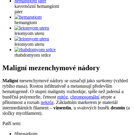
kavernózní hemangiom
jater
hemangiom
leiomyom uteru
leiomyom uteru
rhabdomyom srdce
Maligní mezenchymové nádory
Maligní
mesenchymové nádory se označují jako
sarkomy
(vzhled
rybího masa). Rostou infiltrativně a metastasují především
hematogenně. O stupni malignity rozhoduje, spíše než jaderná a
buněčná polymorfie, četnost
mitóz
,
chromosomální
atypie a
přítomnost a rozsah
nekróz
. Základním markerem je materiál
intermediárních filament –
vimentin
, u svalových buněk
desmin
(a
složky myofilament).
Patří sem:
fibrosarkom