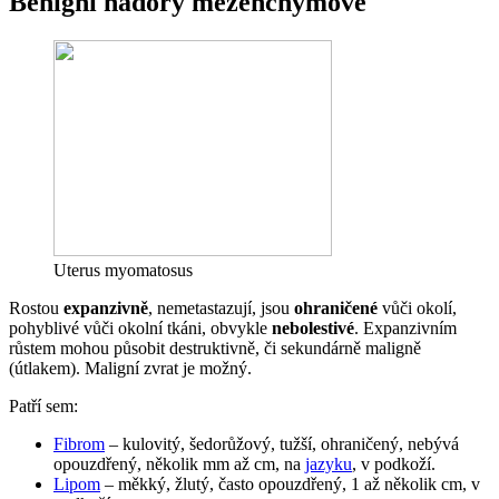
Benigní nádory mezenchymové
Uterus myomatosus
Rostou
expanzivně
, nemetastazují, jsou
ohraničené
vůči okolí,
pohyblivé vůči okolní tkáni, obvykle
nebolestivé
. Expanzivním
růstem mohou působit destruktivně, či sekundárně maligně
(útlakem). Maligní zvrat je možný.
Patří sem:
Fibrom
– kulovitý, šedorůžový, tužší, ohraničený, nebývá
opouzdřený, několik mm až cm, na
jazyku
, v podkoží.
Lipom
– měkký, žlutý, často opouzdřený, 1 až několik cm, v