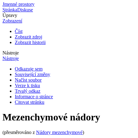
Jmenné prostory
Stránka
Diskuse
Úpravy
Zobrazení
Číst
Zobrazit zdroj
Zobrazit historii
Nástroje
Nástroje
Odkazuje sem
Související změny
Načíst soubor
Verze k tisku
Trvalý odkaz
Informace o stránce
Citovat stránku
Mezenchymové nádory
(přesměrováno z
Nádory mezenchymové
)