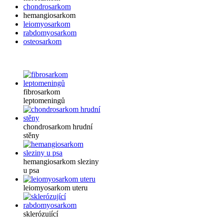
chondrosarkom
hemangiosarkom
leiomyosarkom
rabdomyosarkom
osteosarkom
fibrosarkom
leptomeningů
chondrosarkom hrudní
stěny
hemangiosarkom sleziny
u psa
leiomyosarkom uteru
sklerózující