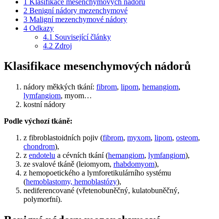
1
Klasifikace mesenchymových nádorů
2
Benigní nádory mezenchymové
3
Maligní mezenchymové nádory
4
Odkazy
4.1
Související články
4.2
Zdroj
Klasifikace mesenchymových nádorů
nádory měkkých tkání:
fibrom
,
lipom
,
hemangiom
,
lymfangiom
, myom…
kostní nádory
Podle výchozí tkáně:
z fibroblastoidních pojiv (
fibrom
,
myxom
,
lipom
,
osteom
,
chondrom
),
z
endotelu
a cévních tkání (
hemangiom
,
lymfangiom
),
ze svalové tkáně (leiomyom,
rhabdomyom
),
z hemopoetického a lymforetikulárního systému
(
hemoblastomy, hemoblastózy
),
nediferencované (vřetenobuněčný, kulatobuněčný,
polymorfní).