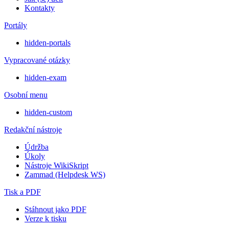
Kontakty
Portály
hidden-portals
Vypracované otázky
hidden-exam
Osobní menu
hidden-custom
Redakční nástroje
Údržba
Úkoly
Nástroje WikiSkript
Zammad (Helpdesk WS)
Tisk a PDF
Stáhnout jako PDF
Verze k tisku