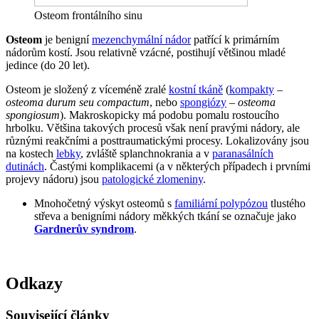
Osteom frontálního sinu
Osteom
je benigní
mezenchymální nádor
patřící k primárním
nádorům kostí. Jsou relativně vzácné, postihují většinou mladé
jedince (do 20 let).
Osteom je složený z víceméně zralé
kostní tkáně
(
kompakty
–
osteoma durum seu compactum
, nebo
spongiózy
–
osteoma
spongiosum
). Makroskopicky má podobu pomalu rostoucího
hrbolku. Většina takových procesů však není pravými nádory, ale
různými reakčními a posttraumatickými procesy. Lokalizovány jsou
na kostech
lebky
, zvláště splanchnokrania a v
paranasálních
dutinách
. Častými komplikacemi (a v některých případech i prvními
projevy nádoru) jsou
patologické zlomeniny
.
Mnohočetný výskyt osteomů s
familiární polypózou
tlustého
střeva a benigními nádory měkkých tkání se označuje jako
Gardnerův syndrom
.
Odkazy
Související články