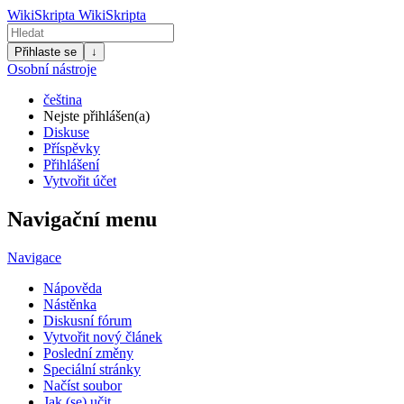
WikiSkripta
WikiSkripta
Přihlaste se
↓
Osobní nástroje
čeština
Nejste přihlášen(a)
Diskuse
Příspěvky
Přihlášení
Vytvořit účet
Navigační menu
Navigace
Nápověda
Nástěnka
Diskusní fórum
Vytvořit nový článek
Poslední změny
Speciální stránky
Načíst soubor
Jak (se) učit