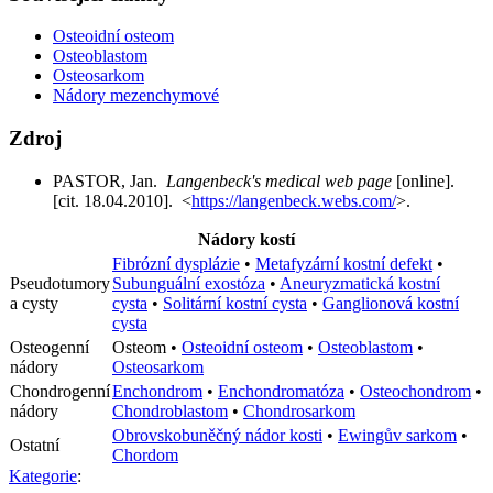
Osteoidní osteom
Osteoblastom
Osteosarkom
Nádory mezenchymové
Zdroj
PASTOR, Jan.
Langenbeck's medical web page
[online].
[cit. 18.04.2010]. <
https://langenbeck.webs.com/
>.
Nádory kostí
Fibrózní dysplázie
•
Metafyzární kostní defekt
•
Pseudotumory
Subunguální exostóza
•
Aneuryzmatická kostní
a cysty
cysta
•
Solitární kostní cysta
•
Ganglionová kostní
cysta
Osteogenní
Osteom
•
Osteoidní osteom
•
Osteoblastom
•
nádory
Osteosarkom
Chondrogenní
Enchondrom
•
Enchondromatóza
•
Osteochondrom
•
nádory
Chondroblastom
•
Chondrosarkom
Obrovskobuněčný nádor kosti
•
Ewingův sarkom
•
Ostatní
Chordom
Kategorie
: