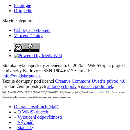
Patologie
Ortopedie
Skryté kategorie:
Články s navboxem
Vložené články
Stránka byla naposledy změněna 6. 6. 2026. – WikiSkripta, projekt
Univerzity Karlovy • ISSN 1804-6517 • e-mail:
info@wikiskripta.eu
.
Text je dostupný pod licencí
Creative Commons Uveďte původ 4.0
při dodržení případných
autorských práv
a
dalších podmínek
.
Podpořeno OP VVV č. CZ.02.2.69/0.0/0.0/16_015/0002362. Podpořeno z projektu „Transformace pro VŠ na UK“, financovaného z
Národního plánu obnovy, registrační číslo NPO_UK_MSMT-16602/2022.
Ochrana osobních údajů
–
O WikiSkriptech
–
Vyloučení odpovědnosti
–
Vývojáři
–
Statistiky