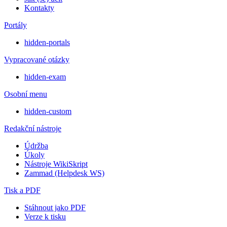
Kontakty
Portály
hidden-portals
Vypracované otázky
hidden-exam
Osobní menu
hidden-custom
Redakční nástroje
Údržba
Úkoly
Nástroje WikiSkript
Zammad (Helpdesk WS)
Tisk a PDF
Stáhnout jako PDF
Verze k tisku