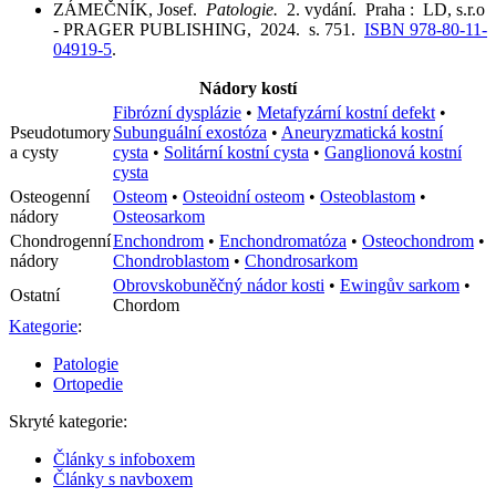
ZÁMEČNÍK, Josef.
Patologie.
2. vydání. Praha : LD, s.r.o
- PRAGER PUBLISHING, 2024. s. 751.
ISBN 978-80-11-
04919-5
.
Nádory kostí
Fibrózní dysplázie
•
Metafyzární kostní defekt
•
Pseudotumory
Subunguální exostóza
•
Aneuryzmatická kostní
a cysty
cysta
•
Solitární kostní cysta
•
Ganglionová kostní
cysta
Osteogenní
Osteom
•
Osteoidní osteom
•
Osteoblastom
•
nádory
Osteosarkom
Chondrogenní
Enchondrom
•
Enchondromatóza
•
Osteochondrom
•
nádory
Chondroblastom
•
Chondrosarkom
Obrovskobuněčný nádor kosti
•
Ewingův sarkom
•
Ostatní
Chordom
Kategorie
:
Patologie
Ortopedie
Skryté kategorie:
Články s infoboxem
Články s navboxem