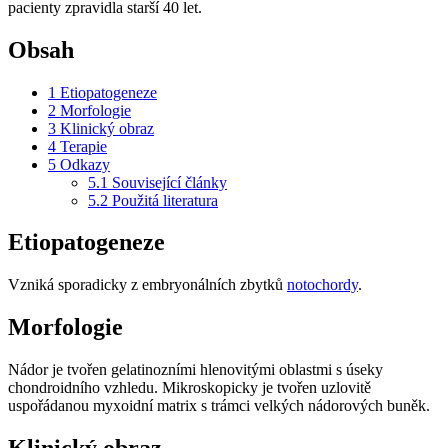
pacienty zpravidla starší 40 let.
Obsah
1
Etiopatogeneze
2
Morfologie
3
Klinický obraz
4
Terapie
5
Odkazy
5.1
Související články
5.2
Použitá literatura
Etiopatogeneze
Vzniká sporadicky z embryonálních zbytků
notochordy
.
Morfologie
Nádor je tvořen gelatinozními hlenovitými oblastmi s úseky
chondroidního vzhledu. Mikroskopicky je tvořen uzlovitě
uspořádanou myxoidní matrix s trámci velkých nádorových buněk.