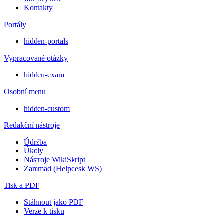
Kontakty
Portály
hidden-portals
Vypracované otázky
hidden-exam
Osobní menu
hidden-custom
Redakční nástroje
Údržba
Úkoly
Nástroje WikiSkript
Zammad (Helpdesk WS)
Tisk a PDF
Stáhnout jako PDF
Verze k tisku