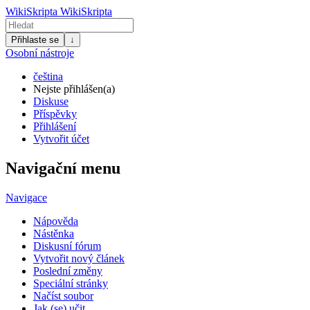
WikiSkripta
WikiSkripta
Přihlaste se
↓
Osobní nástroje
čeština
Nejste přihlášen(a)
Diskuse
Příspěvky
Přihlášení
Vytvořit účet
Navigační menu
Navigace
Nápověda
Nástěnka
Diskusní fórum
Vytvořit nový článek
Poslední změny
Speciální stránky
Načíst soubor
Jak (se) učit