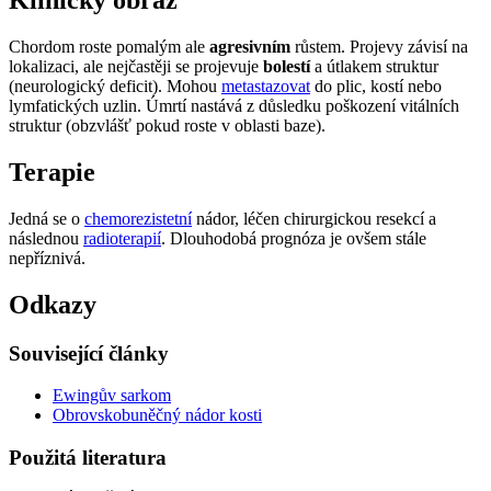
Klinický obraz
Chordom roste pomalým ale
agresivním
růstem. Projevy závisí na
lokalizaci, ale nejčastěji se projevuje
bolestí
a útlakem struktur
(neurologický deficit). Mohou
metastazovat
do plic, kostí nebo
lymfatických uzlin. Úmrtí nastává z důsledku poškození vitálních
struktur (obzvlášť pokud roste v oblasti baze).
Terapie
Jedná se o
chemorezistetní
nádor, léčen chirurgickou resekcí a
následnou
radioterapií
. Dlouhodobá prognóza je ovšem stále
nepříznivá.
Odkazy
Související články
Ewingův sarkom
Obrovskobuněčný nádor kosti
Použitá literatura