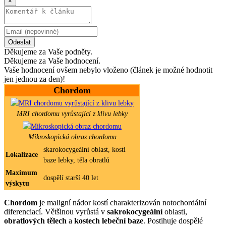
×
Odeslat
Děkujeme za Vaše podněty.
Děkujeme za Vaše hodnocení.
Vaše hodnocení ovšem nebylo vloženo (článek je možné hodnotit
jen jednou za den)!
Chordom
MRI chordomu vyrůstající z klivu lebky
Mikroskopická obraz chordomu
skarokocygeální oblast, kosti
Lokalizace
baze lebky, těla obratlů
Maximum
dospělí starší 40 let
výskytu
Chordom
je maligní nádor kostí charakterizován notochordální
diferenciací. Většinou vyrůstá v
sakrokocygeální
oblasti,
obratlových tělech
a
kostech lebeční baze
. Postihuje dospělé