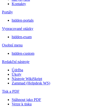
Kontakty
Portály
hidden-portals
Vypracované otázky
hidden-exam
Osobní menu
hidden-custom
Redakční nástroje
Údržba
Úkoly
Nástroje WikiSkript
Zammad (Helpdesk WS)
Tisk a PDF
Stáhnout jako PDF
Verze k tisku