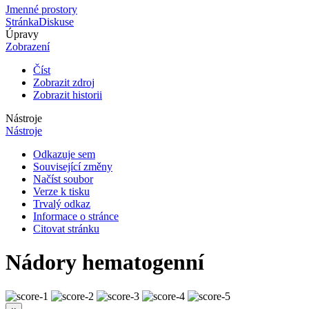
Jmenné prostory
Stránka
Diskuse
Úpravy
Zobrazení
Číst
Zobrazit zdroj
Zobrazit historii
Nástroje
Nástroje
Odkazuje sem
Související změny
Načíst soubor
Verze k tisku
Trvalý odkaz
Informace o stránce
Citovat stránku
Nádory hematogenní