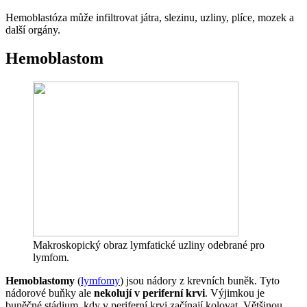
Hemoblastóza může infiltrovat játra, slezinu, uzliny, plíce, mozek a
další orgány.
Hemoblastom
Makroskopický obraz lymfatické uzliny odebrané pro
lymfom.
Hemoblastomy
(
lymfomy
) jsou nádory z krevních buněk. Tyto
nádorové buňky ale
nekolují v periferní krvi
. Výjimkou je
buněčné stádium, kdy v periferní krvi začínají kolovat. Většinou