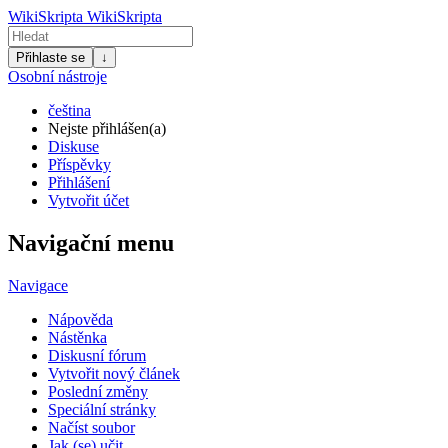
WikiSkripta
WikiSkripta
Přihlaste se
↓
Osobní nástroje
čeština
Nejste přihlášen(a)
Diskuse
Příspěvky
Přihlášení
Vytvořit účet
Navigační menu
Navigace
Nápověda
Nástěnka
Diskusní fórum
Vytvořit nový článek
Poslední změny
Speciální stránky
Načíst soubor
Jak (se) učit