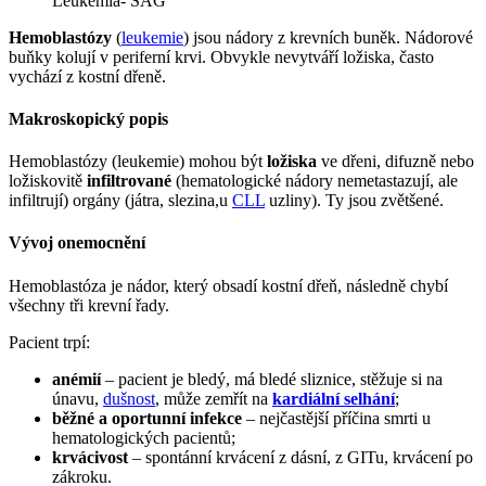
Leukemia- SAG
Hemoblastózy
(
leukemie
) jsou nádory z krevních buněk. Nádorové
buňky kolují v periferní krvi. Obvykle nevytváří ložiska, často
vychází z kostní dřeně.
Makroskopický popis
Hemoblastózy (leukemie) mohou být
ložiska
ve dřeni, difuzně nebo
ložiskovitě
infiltrované
(hematologické nádory nemetastazují, ale
infiltrují) orgány (játra, slezina,u
CLL
uzliny). Ty jsou zvětšené.
Vývoj onemocnění
Hemoblastóza je nádor, který obsadí kostní dřeň, následně chybí
všechny tři krevní řady.
Pacient trpí:
anémií
– pacient je bledý, má bledé sliznice, stěžuje si na
únavu,
dušnost
, může zemřít na
kardiální selhání
;
běžné a oportunní infekce
– nejčastější příčina smrti u
hematologických pacientů;
krvácivost
– spontánní krvácení z dásní, z GITu, krvácení po
zákroku.