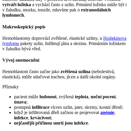
vytváří ložiska
a vychází často z uzlin. Primární ložisko může být i
v žaludku, mozku, tonzile, mluvíme pak o
extranodálních
lymfomech
.
Makroskopický popis
Hemoblastomy doprovází zvětšené, elastické uzliny, u
Hodgkinova
lymfomu
pakety uzlin. Infiltrují játra a slezinu. Primárním ložiskem
v žaludku bývá vřed.
Vývoj onemocnění
Hemoblastom často začne jako
zvětšená uzlina
(nebolestivá,
elastická), může utlačovat tracheu, jícen a další okolní orgány.
Příznaky
pacient může
hubnout
, zvýšená
teplota
,
noční pocení
,
únava
;
postupná
infiltrace
vícero uzlin, jater, sleziny, kostní dřeně;
když je infiltrovaná dřeň začnou se projevovat
anémie
,
infekce
,
krvácivost
;
nejčastější příčinou smrti jsou infekce
.