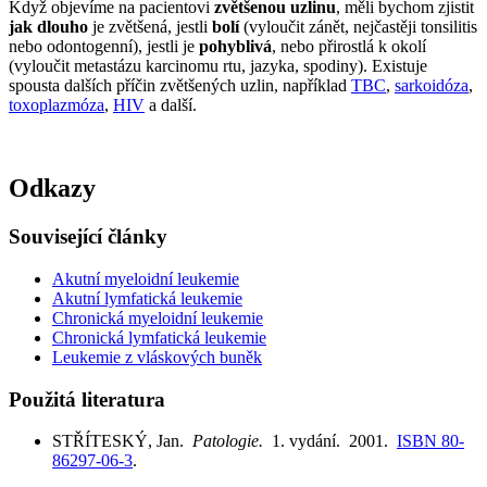
Když objevíme na pacientovi
zvětšenou uzlinu
, měli bychom zjistit
jak dlouho
je zvětšená, jestli
bolí
(vyloučit zánět, nejčastěji tonsilitis
nebo odontogenní), jestli je
pohyblivá
, nebo přirostlá k okolí
(vyloučit metastázu karcinomu rtu, jazyka, spodiny). Existuje
spousta dalších příčin zvětšených uzlin, například
TBC
,
sarkoidóza
,
toxoplazmóza
,
HIV
a další.
Odkazy
Související články
Akutní myeloidní leukemie
Akutní lymfatická leukemie
Chronická myeloidní leukemie
Chronická lymfatická leukemie
Leukemie z vláskových buněk
Použitá literatura
STŘÍTESKÝ, Jan.
Patologie.
1. vydání. 2001.
ISBN 80-
86297-06-3
.