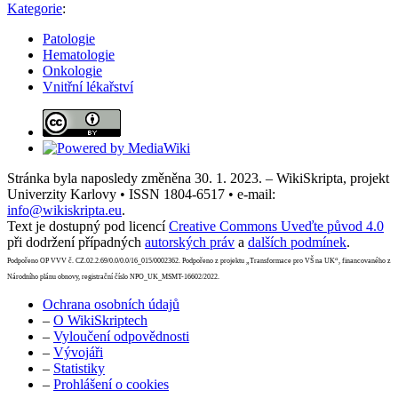
Kategorie
:
Patologie
Hematologie
Onkologie
Vnitřní lékařství
Stránka byla naposledy změněna 30. 1. 2023. – WikiSkripta, projekt
Univerzity Karlovy • ISSN 1804-6517 • e-mail:
info@wikiskripta.eu
.
Text je dostupný pod licencí
Creative Commons Uveďte původ 4.0
při dodržení případných
autorských práv
a
dalších podmínek
.
Podpořeno OP VVV č. CZ.02.2.69/0.0/0.0/16_015/0002362. Podpořeno z projektu „Transformace pro VŠ na UK“, financovaného z
Národního plánu obnovy, registrační číslo NPO_UK_MSMT-16602/2022.
Ochrana osobních údajů
–
O WikiSkriptech
–
Vyloučení odpovědnosti
–
Vývojáři
–
Statistiky
–
Prohlášení o cookies