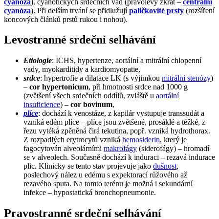
cyanóza
), cyanotických srdečních vad (pravolevý zkrat –
centrální
cyanóza
). Při delším trvání se přidlužují
paličkovité prsty
(rozšíření
koncových článků prstů rukou i nohou).
Levostranné srdeční selhávání
Etiologie
: ICHS, hypertenze, aortální a mitrální chlopenní
vady, myokarditidy a kardiomyopatie,
srdce
: hypertrofie a dilatace LK (s výjimkou
mitrální stenózy
)
–
cor hypertonicum
, při hmotnosti srdce nad 1000 g
(zvětšení všech srdečních oddílů, zvláště u
aortální
insuficience
) –
cor bovinum
,
plíce
: dochází k venostáze, z kapilár vystupuje transsudát a
vzniká edém plíce – plíce jsou zvětšené, prosáklé a těžké, z
řezu vytéká zpěněná čirá tekutina, popř. vzniká hydrothorax.
Z rozpadlých erytrocytů vzniká
hemosiderin
, který je
fagocytován alveolárními
makrofágy
(siderofágy) – hromadí
se v alveolech. Současně dochází k induraci – rezavá indurace
plic. Klinicky se tento stav projevuje jako
dušnost
,
poslechový nález u edému s expektorací růžového až
rezavého sputa. Na tomto terénu je možná i sekundární
infekce – hypostatická bronchopneumonie.
Pravostranné srdeční selhávání