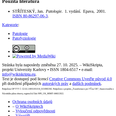
Použitá literatura
STŘÍTESKÝ, Jan.
Patologie.
1. vydání. Epava, 2001.
ISBN 80-86297-06-3
.
Kategorie
:
Patologie
Patofyziologie
Stránka byla naposledy změněna 27. 10. 2025. – WikiSkripta,
projekt Univerzity Karlovy • ISSN 1804-6517 • e-mail:
info@wikiskripta.eu
.
Text je dostupný pod licencí
Creative Commons Uveďte původ 4.0
při dodržení případných
autorských práv
a
dalších podmínek
.
Podpořeno OP VVV č. CZ.02.2.69/0.0/0.0/16_015/0002362. Podpořeno z projektu „Transformace pro VŠ na UK“, financovaného z
Národního plánu obnovy, registrační číslo NPO_UK_MSMT-16602/2022.
Ochrana osobních údajů
–
O WikiSkriptech
–
Vyloučení odpovědnosti
–
Vývojáři