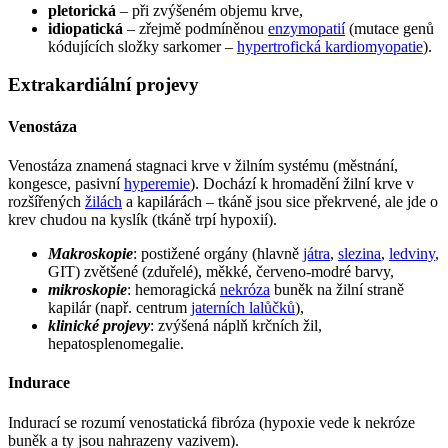
pletorická
– při zvýšeném objemu krve,
idiopatická
– zřejmě podmíněnou
enzymopatií
(mutace genů
kódujících složky sarkomer –
hypertrofická kardiomyopatie
).
Extrakardiální projevy
Venostáza
Venostáza znamená stagnaci krve v žilním systému (městnání,
kongesce, pasivní
hyperemie
). Dochází k hromadění žilní krve v
rozšířených
žilách
a kapilárách – tkáně jsou sice překrvené, ale jde o
krev chudou na kyslík (tkáně trpí hypoxií).
Makroskopie
: postižené orgány (hlavně
játra
,
slezina
,
ledviny
,
GIT) zvětšené (zduřelé), měkké, červeno-modré barvy,
mikroskopie
: hemoragická
nekróza
buněk na žilní straně
kapilár (např. centrum
jaterních lalůčků
),
klinické projevy
: zvýšená náplň krčních žil,
hepatosplenomegalie.
Indurace
Indurací se rozumí venostatická fibróza (hypoxie vede k nekróze
buněk a ty jsou nahrazeny vazivem).