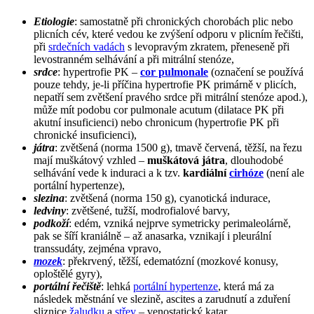
Etiologie
: samostatně při chronických chorobách plic nebo
plicních cév, které vedou ke zvýšení odporu v plicním řečišti,
při
srdečních vadách
s levopravým zkratem, přeneseně při
levostranném selhávání a při mitrální stenóze,
srdce
: hypertrofie PK –
cor pulmonale
(označení se používá
pouze tehdy, je-li příčina hypertrofie PK primárně v plicích,
nepatří sem zvětšení pravého srdce při mitrální stenóze apod.),
může mít podobu cor pulmonale acutum (dilatace PK při
akutní insuficienci) nebo chronicum (hypertrofie PK při
chronické insuficienci),
játra
: zvětšená (norma 1500 g), tmavě červená, těžší, na řezu
mají muškátový vzhled –
muškátová játra
, dlouhodobé
selhávání vede k induraci a k tzv.
kardiální
cirhóze
(není ale
portální hypertenze),
slezina
: zvětšená (norma 150 g), cyanotická indurace,
ledviny
: zvětšené, tužší, modrofialové barvy,
podkoží
: edém, vzniká nejprve symetricky perimaleolárně,
pak se šíří kraniálně – až anasarka, vznikají i pleurální
transsudáty, zejména vpravo,
mozek
: překrvený, těžší, edematózní (mozkové konusy,
oploštělé gyry),
portální řečiště
: lehká
portální hypertenze
, která má za
následek městnání ve slezině, ascites a zarudnutí a zduření
sliznice
žaludku
a
střev
– venostatický katar.