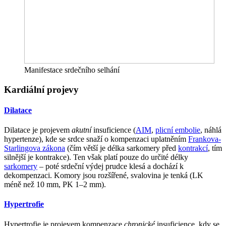
Manifestace srdečního selhání
Kardiální projevy
Dilatace
Dilatace je projevem
akutní
insuficience (
AIM
,
plicní embolie
, náhlá
hypertenze), kde se srdce snaží o kompenzaci uplatněním
Frankova-
Starlingova zákona
(čím větší je délka sarkomery před
kontrakcí
, tím
silnější je kontrakce). Ten však platí pouze do určité délky
sarkomery
– poté srdeční výdej prudce klesá a dochází k
dekompenzaci. Komory jsou rozšířené, svalovina je tenká (LK
méně než 10 mm, PK 1–2 mm).
Hypertrofie
Hypertrofie je projevem kompenzace
chronické
insuficience, kdy se