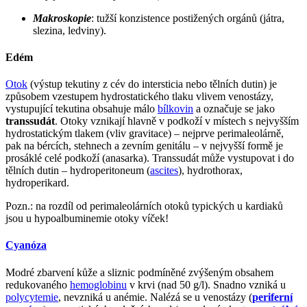
Makroskopie
: tužší konzistence postižených orgánů (játra,
slezina, ledviny).
Edém
Otok
(výstup tekutiny z cév do intersticia nebo tělních dutin) je
způsobem vzestupem hydrostatického tlaku vlivem venostázy,
vystupující tekutina obsahuje málo
bílkovin
a označuje se jako
transsudát
. Otoky vznikají hlavně v podkoží v místech s nejvyšším
hydrostatickým tlakem (vliv gravitace) – nejprve perimaleolárně,
pak na bércích, stehnech a zevním genitálu – v nejvyšší formě je
prosáklé celé podkoží (anasarka). Transsudát může vystupovat i do
tělních dutin – hydroperitoneum (
ascites
), hydrothorax,
hydroperikard.
Pozn.: na rozdíl od perimaleolárních otoků typických u kardiaků
jsou u hypoalbuminemie otoky víček!
Cyanóza
Modré zbarvení kůže a sliznic podmíněné zvýšeným obsahem
redukovaného
hemoglobinu
v krvi (nad 50 g/l). Snadno vzniká u
polycytemie
, nevzniká u anémie. Nalézá se u venostázy (
periferní