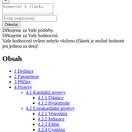
×
Odeslat
Děkujeme za Vaše podněty.
Děkujeme za Vaše hodnocení.
Vaše hodnocení ovšem nebylo vloženo (článek je možné hodnotit
jen jednou za den)!
Obsah
1
Definice
2
Patogeneze
3
Příčiny
4
Projevy
4.1
Kardiální projevy
4.1.1
Dilatace
4.1.2
Hypertrofie
4.2
Extrakardiální projevy
4.2.1
Venostáza
4.2.2
Indurace
4.2.3
Edém
4.2.4
Cyanóza