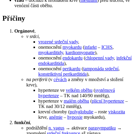
vzad
– dochází k hromadění krve (
městnání
) před srdcem, ve
venózní části oběhu.
Příčiny
Orgánové
,
v srdci
,
vrozené srdeční vady
,
onemocnění
myokardu
(
infarkt
–
ICHS
,
myokarditidy
,
kardiomyopatie
),
onemocnění
endokardu
(
chlopenní vady
,
infekční
endokarditida
),
onemocnění
perikardu
(
tamponáda srdeční
,
konstriktivní perikarditida
),
na periferii
(v
cévách
a změny v množství a složení
krve),
hypertenze ve
velkém oběhu
(
systémová
hypertenze
– TK nad 140/90 mmHg),
hypertenze v
malém oběhu
(
plicní hypertenze
–
TK nad 30/12 mmHg),
krevní choroby (
polyglobulie
– roste
viskozita
krve,
anémie
–
hypoxie
myokardu),
funkční
,
podráždění
n. vagus
→ aktivace
parasympatiku
→
zpomalení
srdeční frekvence
až zástava.