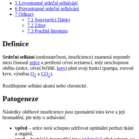
5
Levostranné srdeční selhávání
6
Pravostranné srdeční selhávání
7
Odkazy
7.1
Související články
7.2
Zdroj
7.3
Použitá literatura
Definice
Srdeční selhání
(nedostatečnost, insuficience) znamená nepoměr
mezi činností
srdce
a periferní cévní rezistencí, tedy neschopnost
oběhu (srdce, cévní řečiště,
krev
) plnit svoji funkci (pumpa, rozvod
krve, výměna
O
a
CO
).
2
2
Rozlišujeme selhání akutní nebo chronické.
Patogeneze
Následky oběhové insuficience jsou zpomalení toku krve a její
hromadění, jde tedy o selhávání:
vpřed
– srdce není schopno udržovat optimální perfuzi tkání
a orgánů,