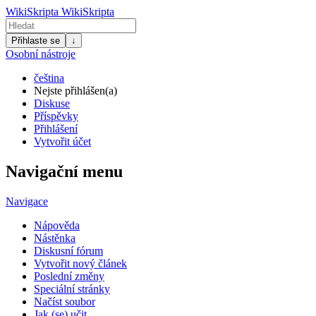
WikiSkripta
WikiSkripta
Přihlaste se
↓
Osobní nástroje
čeština
Nejste přihlášen(a)
Diskuse
Příspěvky
Přihlášení
Vytvořit účet
Navigační menu
Navigace
Nápověda
Nástěnka
Diskusní fórum
Vytvořit nový článek
Poslední změny
Speciální stránky
Načíst soubor
Jak (se) učit