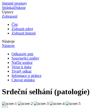
Jmenné prostory
Stránka
Diskuse
Úpravy
Zobrazení
Číst
Zobrazit zdroj
Zobrazit historii
Nástroje
Nástroje
Odkazuje sem
Související změny
Načíst soubor
Verze k tisku
Trvalý odkaz
Informace o stránce
Citovat stránku
Srdeční selhání (patologie)