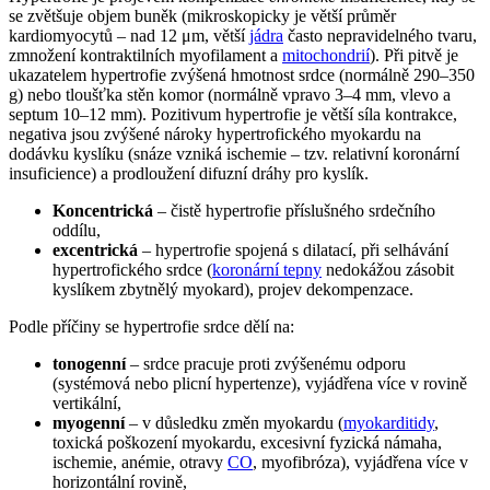
se zvětšuje objem buněk (mikroskopicky je větší průměr
kardiomyocytů – nad 12 μm, větší
jádra
často nepravidelného tvaru,
zmnožení kontraktilních myofilament a
mitochondrií
). Při pitvě je
ukazatelem hypertrofie zvýšená hmotnost srdce (normálně 290–350
g) nebo tloušťka stěn komor (normálně vpravo 3–4 mm, vlevo a
septum 10–12 mm). Pozitivum hypertrofie je větší síla kontrakce,
negativa jsou zvýšené nároky hypertrofického myokardu na
dodávku kyslíku (snáze vzniká ischemie – tzv. relativní koronární
insuficience) a prodloužení difuzní dráhy pro kyslík.
Koncentrická
– čistě hypertrofie příslušného srdečního
oddílu,
excentrická
– hypertrofie spojená s dilatací, při selhávání
hypertrofického srdce (
koronární tepny
nedokážou zásobit
kyslíkem zbytnělý myokard), projev dekompenzace.
Podle příčiny se hypertrofie srdce dělí na:
tonogenní
– srdce pracuje proti zvýšenému odporu
(systémová nebo plicní hypertenze), vyjádřena více v rovině
vertikální,
myogenní
– v důsledku změn myokardu (
myokarditidy
,
toxická poškození myokardu, excesivní fyzická námaha,
ischemie, anémie, otravy
CO
, myofibróza), vyjádřena více v
horizontální rovině,