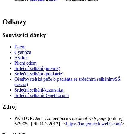
Odkazy
Související články
Edém
Cyanóza
Ascites
Plicní edém
Srdeční selhání (interna)
Srdeční selhání (pediatrie)
Ošetřovatelská péče o pacienta se srdečním selháním/SŠ
(sestra)
Srdeční selhání/kazuistika
Srdeční selhání/Repetitorium
Zdroj
PASTOR, Jan.
Langenbeck's medical web page
[online].
©2005. [cit. 11.3.2012]. <
https://langenbeck.webs.com/
>.