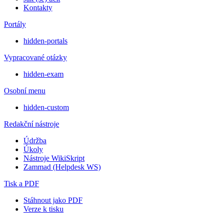
Kontakty
Portály
hidden-portals
Vypracované otázky
hidden-exam
Osobní menu
hidden-custom
Redakční nástroje
Údržba
Úkoly
Nástroje WikiSkript
Zammad (Helpdesk WS)
Tisk a PDF
Stáhnout jako PDF
Verze k tisku