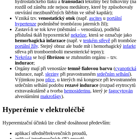
hydrostatického tlaku a
transudaci
tekutiny bez bílkoviny (na
rozdíl od zánětu zde nejsou mediátory, které by způsobovaly
otevírání mezibuněčných štěrbin ve stěně kapilár);
Vzniká tzv.
venostatický otok
(např.
ascites
u
portální
hypertenze
podmíněné trombózou jaterních žil);
Zastaví-li se tok krve (městnání – venostáza), podléhá
příslušná tkáň hypoxemické
nekróze
, která se označuje jako
hemorhagická infarzace
(např. v
tenkém střevě
při trombóze
portální žíly
. Stejný obraz ale bude mít i hemorhagický
infarkt
střeva při tromboembolii mesenterické tepny);
Nekróza
se hojí
fibrózou
se ztuhnutím orgánu – tzv.
indurace
;
Orgány mají při venostáze
temně fialovou barvu
(
cyanotická
indurace, např.
sleziny
při pravostranném
srdečním selhání
).
Výjimkou jsou
plíce
, u kterých má kongesce při levostranném
srdečním selhání podobu
rezavé indurace
(rozpad erytrocytů
extravaskulárně a tvorba
hemosiderinu
, který je
fagocytován
alveolárními
makrofágy
).
Hyperémie v elektroléčbě
Hyperemizační účinků lze cíleně dosáhnout především:
aplikací středněfrekvenčních proudů,
aplikací interferenčních (IF) proudů,