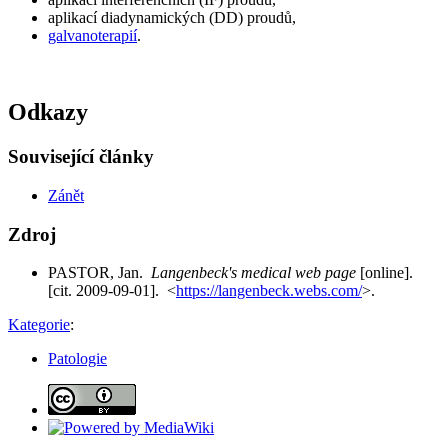
aplikací diadynamických (DD) proudů,
galvanoterapií
.
Odkazy
Související články
Zánět
Zdroj
PASTOR, Jan.
Langenbeck's medical web page
[online].
[cit. 2009-09-01]. <
https://langenbeck.webs.com/
>.
Kategorie
:
Patologie