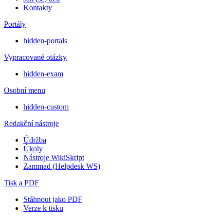
Kontakty
Portály
hidden-portals
Vypracované otázky
hidden-exam
Osobní menu
hidden-custom
Redakční nástroje
Údržba
Úkoly
Nástroje WikiSkript
Zammad (Helpdesk WS)
Tisk a PDF
Stáhnout jako PDF
Verze k tisku