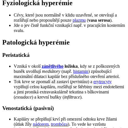
Fyziologická hyperémie
Cévy, které jsou normálně v klidu uzavřené, se otevírají a
rozšiřují nebo propouštějí pouze
plazmu
(
vasa serosa
).
Jde o jev čistě funkční vznikající např. v pracujícím kosterním
svalu.
Patologická hyperémie
Peristatická
Vzniká v okolí
zánětlivého
ložiska
, kdy se z poškozených
buněk uvolňují
mediátory
(např.
histamin
) způsobující
maximální dilataci kapilár bez příslušného otevření arteriol.
Tok krve se zpomalí až zastaví (
peristáza
) a
erytrocyty
vyplňují celou kapiláru, rozšiřují se štěrbiny mezi endoteliemi
a jimi proniká extravaskulárně tekutina s bílkovinami
(
exsudace
) a krevní buňky (
infiltrace
).
Venostatická (pasivní)
Kapiláry se přeplňují krví při omezení odtoku krve žilami
(útlak žíly
nádorem
,
trombóza
). To vede ke vzrůstu