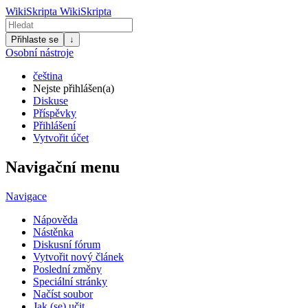
WikiSkripta
WikiSkripta
Přihlaste se
↓
Osobní nástroje
čeština
Nejste přihlášen(a)
Diskuse
Příspěvky
Přihlášení
Vytvořit účet
Navigační menu
Navigace
Nápověda
Nástěnka
Diskusní fórum
Vytvořit nový článek
Poslední změny
Speciální stránky
Načíst soubor
Jak (se) učit