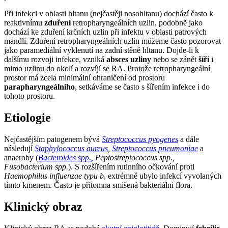
Při infekci v oblasti hltanu (nejčastěji nosohltanu) dochází často k
reaktivnímu
zduření
retropharyngeálních uzlin, podobně jako
dochází ke zduření krčních uzlin při infektu v oblasti patrových
mandlí. Zduření retropharyngeálních uzlin můžeme často pozorovat
jako paramediální vyklenutí na zadní stěně hltanu. Dojde-li k
dalšímu rozvoji infekce, vzniká
absces uzliny
nebo se zánět
šíří
i
mimo uzlinu do okolí a rozvíjí se RA. Protože retropharyngeální
prostor má zcela minimální ohraničení od prostoru
parapharyngeálního
, setkáváme se často s šířením infekce i do
tohoto prostoru.
Etiologie
Nejčastějším patogenem bývá
Streptococcus pyogenes
a dále
následují
Staphylococcus aureus
,
Streptococcus pneumoniae
a
anaeroby (
Bacteroides spp.
, Peptostreptococcus spp.,
Fusobacterium spp.
). S rozšířením rutinního očkování proti
Haemophilus influenzae typu b
, extrémně ubylo infekcí vyvolaných
tímto kmenem. Často je přítomna smíšená bakteriální flora.
Klinický obraz