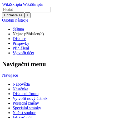
WikiSkripta
WikiSkripta
Přihlaste se
↓
Osobní nástroje
čeština
Nejste přihlášen(a)
Diskuse
Příspěvky
Přihlášení
Vytvořit účet
Navigační menu
Navigace
Nápověda
Nástěnka
Diskusní fórum
Vytvořit nový článek
Poslední změny
Speciální stránky
Načíst soubor
Jak (se) učit