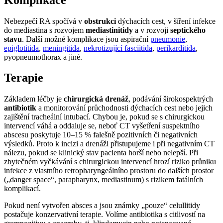
Nebezpečí RA spočívá v
obstrukci
dýchacích cest, v šíření infekce
do mediastina s rozvojem
mediastinitidy
a v rozvoji
septického
stavu
. Další možné komplikace jsou aspirační
pneumonie
,
epiglotitida
,
meningitida
,
nekrotizující fasciitida
,
perikarditida
,
pyopneumothorax a jiné.
Terapie
Základem léčby je
chirurgická drenáž
, podávání širokospektrých
antibiotik
a monitorování průchodnosti dýchacích cest nebo jejich
zajištění tracheální intubací. Chybou je, pokud se s chirurgickou
intervencí váhá a oddaluje se, neboť CT vyšetření suspektního
abscesu poskytuje 10–15 % falešně pozitivních či negativních
výsledků. Proto k incizi a drenáži přistupujeme i při negativním CT
nálezu, pokud se klinický stav pacienta horší nebo nelepší. Při
zbytečném vyčkávání s chirurgickou intervencí hrozí riziko průniku
infekce z vlastního retropharyngeálního prostoru do dalších prostor
(„danger space“, parapharynx, mediastinum) s rizikem fatálních
komplikací.
Pokud není vytvořen absces a jsou známky „pouze“ celullitidy
postačuje konzervativní terapie. Volíme antibiotika s citlivostí na