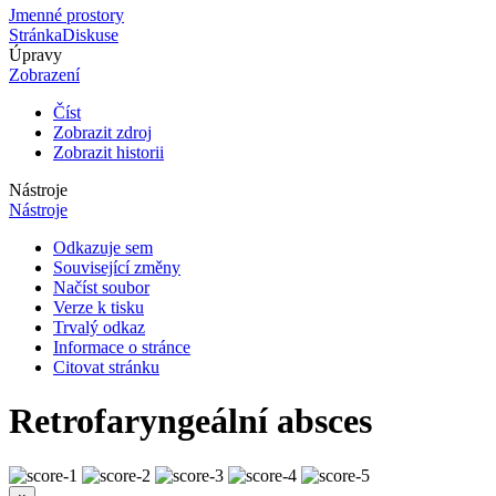
Jmenné prostory
Stránka
Diskuse
Úpravy
Zobrazení
Číst
Zobrazit zdroj
Zobrazit historii
Nástroje
Nástroje
Odkazuje sem
Související změny
Načíst soubor
Verze k tisku
Trvalý odkaz
Informace o stránce
Citovat stránku
Retrofaryngeální absces