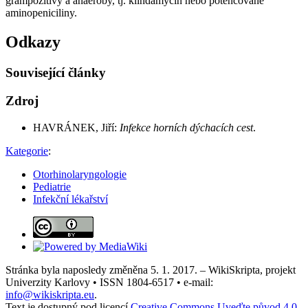
grampozitivy a anaeroby, tj. klindamycin nebo potencované
aminopeniciliny.
Odkazy
Související články
Zdroj
HAVRÁNEK, Jiří:
Infekce horních dýchacích cest
.
Kategorie
:
Otorhinolaryngologie
Pediatrie
Infekční lékařství
Stránka byla naposledy změněna 5. 1. 2017. – WikiSkripta, projekt
Univerzity Karlovy • ISSN 1804-6517 • e-mail:
info@wikiskripta.eu
.
Text je dostupný pod licencí
Creative Commons Uveďte původ 4.0