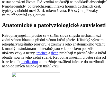
nastat ohrožení života. RA vzniká nejčastěji na podkladě abscedující
lymphadenitidy, po předcházející infekci horních dýchacích cest,
typicky v období mezi 2.–4. rokem života. RA svými příznaky
velmi připomíná epiglotitidu.
Anatomické a patofyziologické souvislosti
Retropharyngeální prostor se v širším slova smyslu nachází mezi
zadní stěnou hltanu a přední stěnou krční páteře. Klinický význam
retropharyngeálního prostoru je zřejmý z jeho anatomického vztahu
k mnohým strukturám – laterálně jsou v karotickém pouzdře
uloženy cévy a nervy,
trachea
a
jícen
probíhají v přední části a krční
obratle jsou na jeho zadní straně. Retropharyngeální prostor sahá od
baze lební k
mediastinu
a umožňuje rozšíření infekce do mezihrudí
nebo do jiných hlubokých tkání krku.