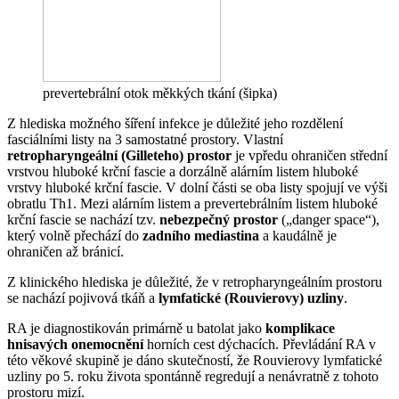
prevertebrální otok měkkých tkání (šipka)
Z hlediska možného šíření infekce je důležité jeho rozdělení
fasciálními listy na 3 samostatné prostory. Vlastní
retropharyngeální (Gilleteho) prostor
je vpředu ohraničen střední
vrstvou hluboké krční fascie a dorzálně alárním listem hluboké
vrstvy hluboké krční fascie. V dolní části se oba listy spojují ve výši
obratlu Th1. Mezi alárním listem a prevertebrálním listem hluboké
krční fascie se nachází tzv.
nebezpečný prostor
(„danger space“),
který volně přechází do
zadního mediastina
a kaudálně je
ohraničen až bránicí.
Z klinického hlediska je důležité, že v retropharyngeálním prostoru
se nachází pojivová tkáň a
lymfatické (Rouvierovy) uzliny
.
RA je diagnostikován primárně u batolat jako
komplikace
hnisavých onemocnění
horních cest dýchacích. Převládání RA v
této věkové skupině je dáno skutečností, že Rouvierovy lymfatické
uzliny po 5. roku života spontánně regredují a nenávratně z tohoto
prostoru mizí.