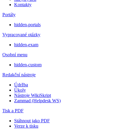
Kontakty
Portály
hidden-portals
Vypracované otázky
hidden-exam
Osobní menu
hidden-custom
Redakční nástroje
Údržba
Úkoly
Nástroje WikiSkript
Zammad (Helpdesk WS)
Tisk a PDF
Stáhnout jako PDF
Verze k tisku