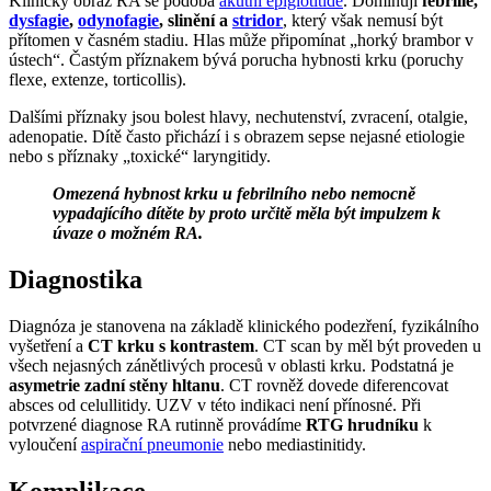
Klinický obraz RA se podobá
akutní epiglotitidě
. Dominují
febrilie,
dysfagie
,
odynofagie
, slinění a
stridor
, který však nemusí být
přítomen v časném stadiu. Hlas může připomínat „horký brambor v
ústech“. Častým příznakem bývá porucha hybnosti krku (poruchy
flexe, extenze, torticollis).
Dalšími příznaky jsou bolest hlavy, nechutenství, zvracení, otalgie,
adenopatie. Dítě často přichází i s obrazem sepse nejasné etiologie
nebo s příznaky „toxické“ laryngitidy.
Omezená hybnost krku u febrilního nebo nemocně
vypadajícího dítěte by proto určitě měla být impulzem k
úvaze o možném RA.
Diagnostika
Diagnóza je stanovena na základě klinického podezření, fyzikálního
vyšetření a
CT krku s kontrastem
. CT scan by měl být proveden u
všech nejasných zánětlivých procesů v oblasti krku. Podstatná je
asymetrie zadní stěny hltanu
. CT rovněž dovede diferencovat
absces od celullitidy. UZV v této indikaci není přínosné. Při
potvrzené diagnose RA rutinně provádíme
RTG hrudníku
k
vyloučení
aspirační pneumonie
nebo mediastinitidy.
Komplikace