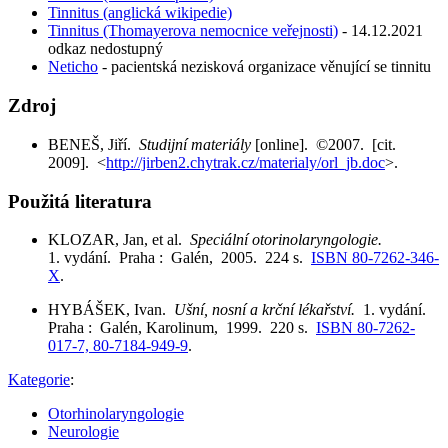
Tinnitus (anglická wikipedie)
Tinnitus (Thomayerova nemocnice veřejnosti)
- 14.12.2021
odkaz nedostupný
Neticho
- pacientská nezisková organizace věnující se tinnitu
Zdroj
BENEŠ, Jiří.
Studijní materiály
[online]. ©2007. [cit.
2009]. <
http://jirben2.chytrak.cz/materialy/orl_jb.doc
>.
Použitá literatura
KLOZAR, Jan, et al.
Speciální otorinolaryngologie.
1. vydání. Praha : Galén, 2005. 224 s.
ISBN 80-7262-346-
X
.
HYBÁŠEK, Ivan.
Ušní, nosní a krční lékařství.
1. vydání.
Praha : Galén, Karolinum, 1999. 220 s.
ISBN 80-7262-
017-7, 80-7184-949-9
.
Kategorie
:
Otorhinolaryngologie
Neurologie