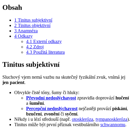
Obsah
1
Tinitus subjektivní
2
Tinitus objektivní
3
Anamnéza
4
Odkazy
4.1
Externí odkazy
4.2
Zdroj
4.3
Použitá literatura
Tinitus subjektivní
Sluchový vjem nemá vazbu na skutečný fyzikální zvuk, vnímá jej
jen pacient
.
Obvykle čisté tóny, šumy či hluky:
Převodní nedoslýchavost
zpravidla doprovází
hučení
a
šumění
.
Percepční nedoslýchavost
nejčastěji provází
pískání
,
bzučení
,
zvonění
či
syčení
.
Někdy i u lézí středouší (např.
otoskleróza
,
tympanoskleróza
).
Tinitus může být první příznak vestibulárního
schwannomu
.