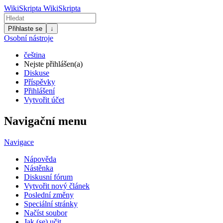
WikiSkripta
WikiSkripta
Přihlaste se
↓
Osobní nástroje
čeština
Nejste přihlášen(a)
Diskuse
Příspěvky
Přihlášení
Vytvořit účet
Navigační menu
Navigace
Nápověda
Nástěnka
Diskusní fórum
Vytvořit nový článek
Poslední změny
Speciální stránky
Načíst soubor
Jak (se) učit