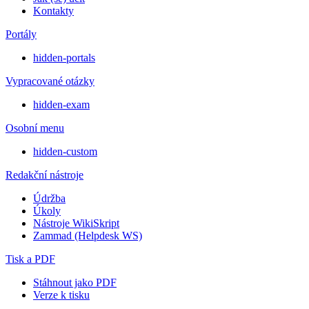
Kontakty
Portály
hidden-portals
Vypracované otázky
hidden-exam
Osobní menu
hidden-custom
Redakční nástroje
Údržba
Úkoly
Nástroje WikiSkript
Zammad (Helpdesk WS)
Tisk a PDF
Stáhnout jako PDF
Verze k tisku