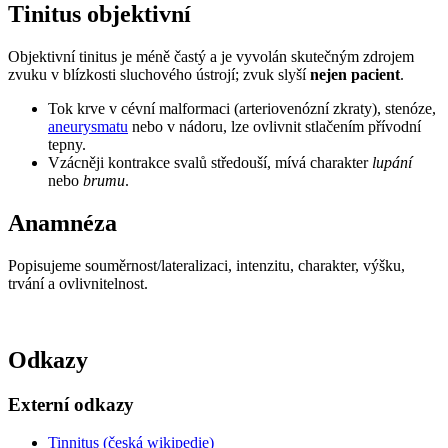
Tinitus objektivní
Objektivní tinitus je méně častý a je vyvolán skutečným zdrojem
zvuku v blízkosti sluchového ústrojí; zvuk slyší
nejen pacient
.
Tok krve v cévní malformaci (arteriovenózní zkraty), stenóze,
aneurysmatu
nebo v nádoru, lze ovlivnit stlačením přívodní
tepny.
Vzácněji kontrakce svalů středouší, mívá charakter
lupání
nebo
brumu
.
Anamnéza
Popisujeme souměrnost/lateralizaci, intenzitu, charakter, výšku,
trvání a ovlivnitelnost.
Odkazy
Externí odkazy
Tinnitus (česká wikipedie)