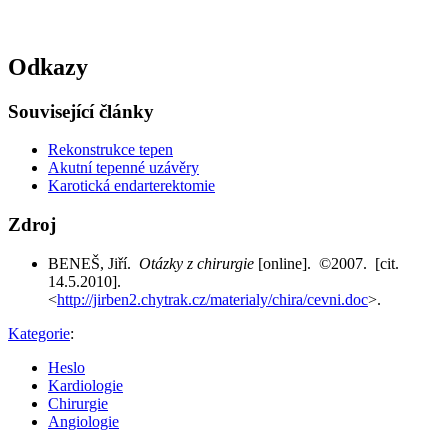
Odkazy
Související články
Rekonstrukce tepen
Akutní tepenné uzávěry
Karotická endarterektomie
Zdroj
BENEŠ, Jiří.
Otázky z chirurgie
[online]. ©2007. [cit.
14.5.2010].
<
http://jirben2.chytrak.cz/materialy/chira/cevni.doc
>.
Kategorie
:
Heslo
Kardiologie
Chirurgie
Angiologie