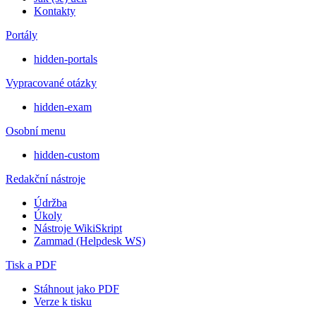
Kontakty
Portály
hidden-portals
Vypracované otázky
hidden-exam
Osobní menu
hidden-custom
Redakční nástroje
Údržba
Úkoly
Nástroje WikiSkript
Zammad (Helpdesk WS)
Tisk a PDF
Stáhnout jako PDF
Verze k tisku