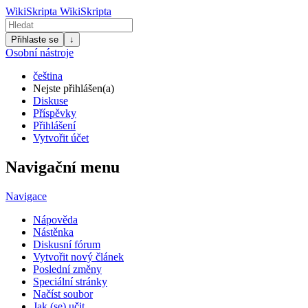
WikiSkripta
WikiSkripta
Přihlaste se
↓
Osobní nástroje
čeština
Nejste přihlášen(a)
Diskuse
Příspěvky
Přihlášení
Vytvořit účet
Navigační menu
Navigace
Nápověda
Nástěnka
Diskusní fórum
Vytvořit nový článek
Poslední změny
Speciální stránky
Načíst soubor
Jak (se) učit