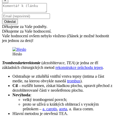
×
Odeslat
Děkujeme za Vaše podněty.
Děkujeme za Vaše hodnocení.
Vaše hodnocení ovšem nebylo vloženo (článek je možné hodnotit
jen jednou za den)!
Heslo
Trombendarterektomie
(
dezobliterace
,
TEA
) je jedna ze tří
základních chirurgických metod
rekonstrukce průchodu tepen
.
Odstraňuje se ztluštělá vnitřní vrstva tepny (intima a část
medie, na kterou obvykle nasedá
trombus
).
Cíl
– rozšířit lumen, získat hladkou plochu, upravit přechod z
dezobliterované části v neošetřenou plochu.
Nevýhoda
:
velký trombogenní povrch;
proto se užívá u krátkých obliterací s vysokým
průtokem –
a. carotis
,
aorta
, a. iliaca comm.
Hlavní metodou je otevřená TEA.