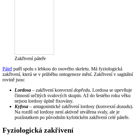
Zakřivení páteře
Páteř
patří spolu s lebkou do osového skeletu. Má fyziologická
zakřivení, která se v průběhu ontogeneze mění. Zakřivení v sagitální
rovině jsou:
Lordosa
– zakřivení konvexní
dopředu
. Lordosa se upevňuje
činností určitých svalových skupin. Až do šestého roku věku
nejsou lordosy úplně fixovány.
Kyfosa
– antagonistické zakřivení lordosy (konvexní
dozadu
).
Na rozdíl od lordosy není aktivně utvářena svaly, ale je
pozůstatkem po původním kyfotickém zakřivení celé páteře.
Fyziologická zakřivení