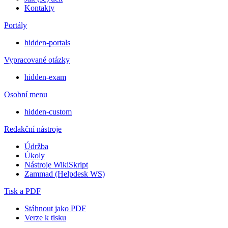
Kontakty
Portály
hidden-portals
Vypracované otázky
hidden-exam
Osobní menu
hidden-custom
Redakční nástroje
Údržba
Úkoly
Nástroje WikiSkript
Zammad (Helpdesk WS)
Tisk a PDF
Stáhnout jako PDF
Verze k tisku