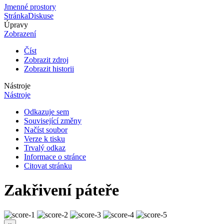
Jmenné prostory
Stránka
Diskuse
Úpravy
Zobrazení
Číst
Zobrazit zdroj
Zobrazit historii
Nástroje
Nástroje
Odkazuje sem
Související změny
Načíst soubor
Verze k tisku
Trvalý odkaz
Informace o stránce
Citovat stránku
Zakřivení páteře