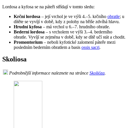
Lordosa a kyfosa se na páteři střídají v tomto sledu:
Krční lordosa
– její vrchol je ve výši 4.–5. krčního
obratle
; u
dítěte se vyvíjí v době, kdy z polohy na břiše zdvíhá hlavu.
Hrudní kyfosa
– má vrchol u 6.–7. hrudního obratle.
Bederní lordosa
– s vrcholem ve výši 3.–4. bederního
obratle. Vyvíjí se zejména v době, kdy se dítě učí stát a chodit.
Promontorium
– neboli kyfotické zalomení páteře mezi
posledním bederním obratlem a basis
ossis sacri
.
Skoliosa
Podrobnější informace naleznete na stránce
Skolióza
.