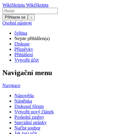
WikiSkripta
WikiSkripta
Přihlaste se
↓
Osobní nástroje
čeština
Nejste přihlášen(a)
Diskuse
Příspěvky
Přihlášení
Vytvořit účet
Navigační menu
Navigace
Nápověda
Nástěnka
Diskusní fórum
Vytvořit nový článek
Poslední změny
Speciální stránky
Načíst soubor
Jak (se) učit