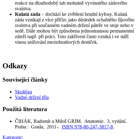
reakce na dlouhodobý tah mohutně vyvinutého zádového
svalstva.
Kulatá záda
– dochází ke zvětšení hrudní kyfosy. Kulatá
záda vznikají z více příčin: jako důsledek ochablého šíjového
svalstva při současném vadném držení páteře ve stoje nebo v
sedě. Dále mohou být způsobena jednostrannou permanentní
záteží např. při práci. Toto zakřivení často vzniká i ve stáří
vinou snižování meziobratlových destiček.
Odkazy
Související články
Skolióza
Vadné držení těla
Použitá literatura
ČIHÁK, Radomír a Miloš GRIM.
Anatomie.
3. vydání.
Praha : Grada, 2011-.
ISBN 978-80-247-3817-8
.
Kategorie
: