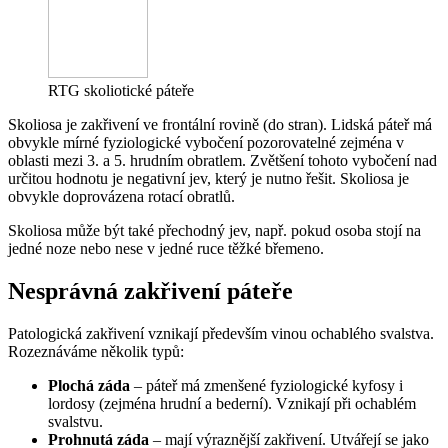
RTG skoliotické páteře
Skoliosa je zakřivení ve frontální rovině (do stran). Lidská páteř má
obvykle mírné fyziologické vybočení pozorovatelné zejména v
oblasti mezi 3. a 5. hrudním obratlem. Zvětšení tohoto vybočení nad
určitou hodnotu je negativní jev, který je nutno řešit. Skoliosa je
obvykle doprovázena rotací obratlů.
Skoliosa může být také přechodný jev, např. pokud osoba stojí na
jedné noze nebo nese v jedné ruce těžké břemeno.
Nesprávná zakřivení páteře
Patologická zakřivení vznikají především vinou ochablého svalstva.
Rozeznáváme několik typů:
Plochá záda
– páteř má zmenšené fyziologické kyfosy i
lordosy (zejména hrudní a bederní). Vznikají při ochablém
svalstvu.
Prohnutá záda
– mají výraznější zakřivení. Utvářejí se jako