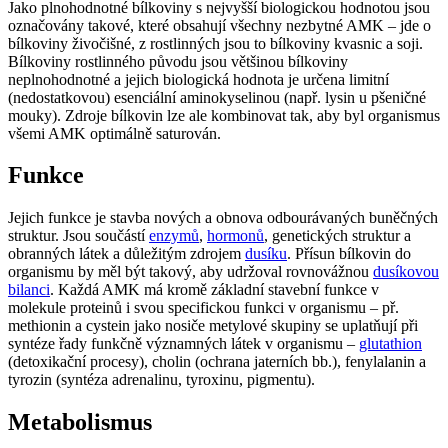
Jako plnohodnotné bílkoviny s nejvyšší biologickou hodnotou jsou
označovány takové, které obsahují všechny nezbytné AMK – jde o
bílkoviny živočišné, z rostlinných jsou to bílkoviny kvasnic a soji.
Bílkoviny rostlinného původu jsou většinou bílkoviny
neplnohodnotné a jejich biologická hodnota je určena limitní
(nedostatkovou) esenciální aminokyselinou (např. lysin u pšeničné
mouky). Zdroje bílkovin lze ale kombinovat tak, aby byl organismus
všemi AMK optimálně saturován.
Funkce
Jejich funkce je stavba nových a obnova odbourávaných buněčných
struktur. Jsou součástí
enzymů
,
hormonů
, genetických struktur a
obranných látek a důležitým zdrojem
dusíku
. Přísun bílkovin do
organismu by měl být takový, aby udržoval rovnovážnou
dusíkovou
bilanci
. Každá AMK má kromě základní stavební funkce v
molekule proteinů i svou specifickou funkci v organismu – př.
methionin a cystein jako nosiče metylové skupiny se uplatňují při
syntéze řady funkčně významných látek v organismu –
glutathion
(detoxikační procesy), cholin (ochrana jaterních bb.), fenylalanin a
tyrozin (syntéza adrenalinu, tyroxinu, pigmentu).
Metabolismus