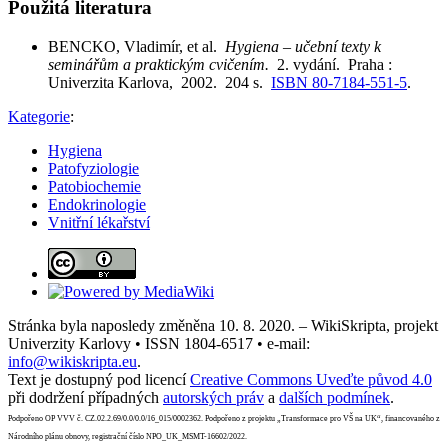
Použitá literatura
BENCKO, Vladimír, et al.
Hygiena – učební texty k
seminářům a praktickým cvičením.
2. vydání. Praha :
Univerzita Karlova, 2002. 204 s.
ISBN 80-7184-551-5
.
Kategorie
:
Hygiena
Patofyziologie
Patobiochemie
Endokrinologie
Vnitřní lékařství
Stránka byla naposledy změněna 10. 8. 2020. – WikiSkripta, projekt
Univerzity Karlovy • ISSN 1804-6517 • e-mail:
info@wikiskripta.eu
.
Text je dostupný pod licencí
Creative Commons Uveďte původ 4.0
při dodržení případných
autorských práv
a
dalších podmínek
.
Podpořeno OP VVV č. CZ.02.2.69/0.0/0.0/16_015/0002362. Podpořeno z projektu „Transformace pro VŠ na UK“, financovaného z
Národního plánu obnovy, registrační číslo NPO_UK_MSMT-16602/2022.