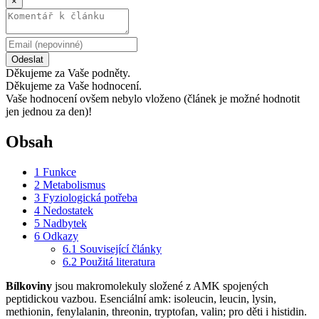
×
Odeslat
Děkujeme za Vaše podněty.
Děkujeme za Vaše hodnocení.
Vaše hodnocení ovšem nebylo vloženo (článek je možné hodnotit
jen jednou za den)!
Obsah
1
Funkce
2
Metabolismus
3
Fyziologická potřeba
4
Nedostatek
5
Nadbytek
6
Odkazy
6.1
Související články
6.2
Použitá literatura
Bílkoviny
jsou makromolekuly složené z AMK spojených
peptidickou vazbou. Esenciální amk: isoleucin, leucin, lysin,
methionin, fenylalanin, threonin, tryptofan, valin; pro děti i histidin.