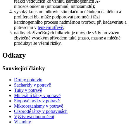
reakcí vedoucích ke vzniku karcinogenních A-
nitrososloučenin (nitrosaminů, nitrosamidů);
vysoký konsum bílkovin stimulačním účinkem na dělení a
proliferaci bb. může podporovat promoční fázi
karcinogenního procesu nadměrnou tvorbou př. kadaverinu a
putrescinu v
tenkém střevě
;
nadbytek živočišných bílkovin je obvykle vždy provázen
zbytečně vysokým přívodem tuků (maso, masné a mléčné
produkty) se všemi riziky.
Odkazy
Související články
Druhy potravin
Sacharidy v potravě
Tuky v potravě
Minerální látky v potravě
Stopové prvky v potravě
Mikroorganismy v potravě
Cizorodé látky v potravinách
Výživová doporučení
Vitamíny