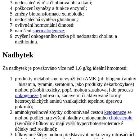
nedostatečný růst či obnova bb. a tkání;
poškození syntézy a funkce enzymů;
změny biotransformace xenobiotik;
nedostatečná syntéza glutationu;
ovlivnění hormonální činnosti;
narušení
spermatogeneze
;
zvýšení onkogenního rizika při nedostatku cholinu a
methioninu.
Nadbytek
Za nadbytek je považováno více než 1,6 g/kg ideální hmotnosti:
produkty metabolismu nevyužitých AMK (př. biogenní aminy
– histamin, tyramin, serotonin, jako produkty dekarboxylace)
mohou působit toxicky, popř. mohou zasahovat i do procesu
onkogeneze
(putrescin, kadaverin či aktivované formy
heterocyklických aminů vznikajících tepelnou úpravou
pokrmů);
aminokyselinové zbytky odbourávané cestou
ketogeneze
se
mohou podílet na zvýšení hladiny endogenního
cholesterolu
(živočišné bílkoviny mají vyšší hypercholesterolemické
účinky než rostlinné);
bílkovinné štěpy mohou představovat prekurzory nitrosačních