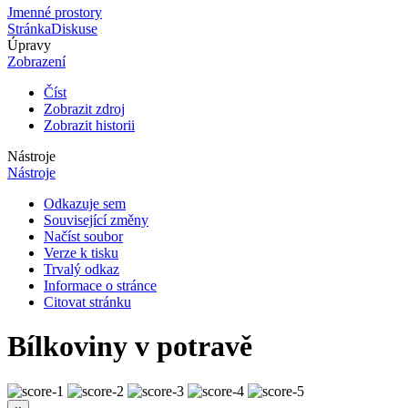
Jmenné prostory
Stránka
Diskuse
Úpravy
Zobrazení
Číst
Zobrazit zdroj
Zobrazit historii
Nástroje
Nástroje
Odkazuje sem
Související změny
Načíst soubor
Verze k tisku
Trvalý odkaz
Informace o stránce
Citovat stránku
Bílkoviny v potravě