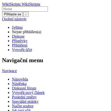
WikiSkripta
WikiSkripta
Přihlaste se
↓
Osobní nástroje
čeština
Nejste přihlášen(a)
Diskuse
Příspěvky
Přihlášení
Vytvořit účet
Navigační menu
Navigace
Nápověda
Nástěnka
Diskusní fórum
Vytvořit nový článek
Poslední změny
Speciální stránky
Načíst soubor
Jak (se) učit