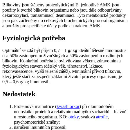
Bílkoviny jsou štěpeny proteolytickými E, jednotlivé AMK jsou
použity k tvorbě bílkovin organismu nebo jsou dále odbourávány
dekarboxylací, transaminací, deaminací. Tyto metabolické produkty
jsou pak začleněny do celkových biochemických procesů organismu
a použity pro specifické účely podle charakteru AMK.
Fyziologická potřeba
Optimální se zdá být příjem 0,7 – 1 g/ kg ideální tělesné hmotnosti s
cca 50% zastoupením živočšiných a 50% zastoupením rostlinných
bílkovin. Konkrétní potřeba je ovlivňována věkem, zdravotním a
fyziologickým stavem (dětský věk, těhotenství, laktace,
rekonvalescence, vyšší tělesná zátěž). Minimální přívod bílkovin,
který ještě stačí zabezpečit základní životní procesy organismu, je
0,5 – 0,6 g/ kg hmotnosti.
Nedostatek
Proteinová malnutrice (
kwashiorkor
) při dlouhodobém
nedostatku proteinů a relativním nadbytku sacharidů – hlavně
u rostoucího organismu. KO:
otoky
, svalová
atrofie
,
psychomotorické změny;
narušení imunitních procesů;