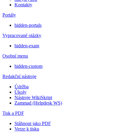
Kontakty
Portály
hidden-portals
Vypracované otázky
hidden-exam
Osobní menu
hidden-custom
Redakční nástroje
Údržba
Úkoly
Nástroje WikiSkript
Zammad (Helpdesk WS)
Tisk a PDF
Stáhnout jako PDF
Verze k tisku