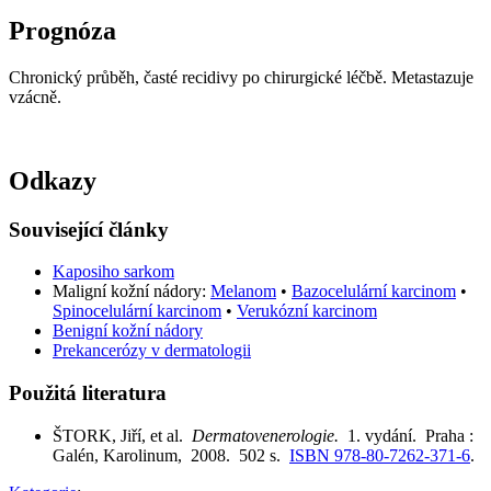
Prognóza
Chronický průběh, časté recidivy po chirurgické léčbě. Metastazuje
vzácně.
Odkazy
Související články
Kaposiho sarkom
Maligní kožní nádory:
Melanom
•
Bazocelulární karcinom
•
Spinocelulární karcinom
•
Verukózní karcinom
Benigní kožní nádory
Prekancerózy v dermatologii
Použitá literatura
ŠTORK, Jiří, et al.
Dermatovenerologie.
1. vydání. Praha :
Galén, Karolinum, 2008. 502 s.
ISBN 978-80-7262-371-6
.