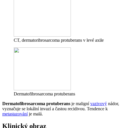
CT, dermatoribrosarcoma protuberans v levé axile
Dermatofibrosarcoma protuberans
Dermatofibrosarcoma protuberans
je maligní
vazivový
nádor,
vyznačuje se lokální invazí a častou recidivou. Tendence k
metastazování
je malá.
Klinický obraz