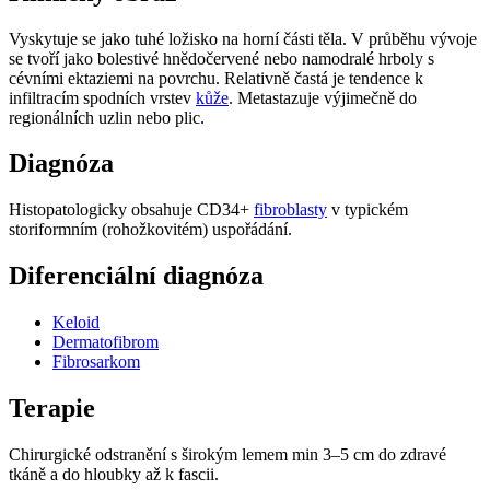
Vyskytuje se jako tuhé ložisko na horní části těla. V průběhu vývoje
se tvoří jako bolestivé hnědočervené nebo namodralé hrboly s
cévními ektaziemi na povrchu. Relativně častá je tendence k
infiltracím spodních vrstev
kůže
. Metastazuje výjimečně do
regionálních uzlin nebo plic.
Diagnóza
Histopatologicky obsahuje CD34+
fibroblasty
v typickém
storiformním (rohožkovitém) uspořádání.
Diferenciální diagnóza
Keloid
Dermatofibrom
Fibrosarkom
Terapie
Chirurgické odstranění s širokým lemem min 3–5 cm do zdravé
tkáně a do hloubky až k fascii.