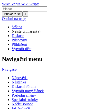
WikiSkripta
WikiSkripta
Přihlaste se
↓
Osobní nástroje
čeština
Nejste přihlášen(a)
Diskuse
Příspěvky
Přihlášení
Vytvořit účet
Navigační menu
Navigace
Nápověda
Nástěnka
Diskusní fórum
Vytvořit nový článek
Poslední změny
Speciální stránky
Načíst soubor
Jak (se) učit