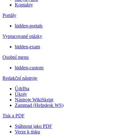
Kontakty
Portály
hidden-portals
Vypracované otázky
hidden-exam
Osobní menu
hidden-custom
Redakční nástroje
Údržba
Úkoly
Nástroje WikiSkript
Zammad (Helpdesk WS)
Tisk a PDF
Stáhnout jako PDF
Verze k tisku