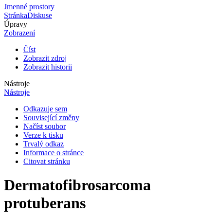
Jmenné prostory
Stránka
Diskuse
Úpravy
Zobrazení
Číst
Zobrazit zdroj
Zobrazit historii
Nástroje
Nástroje
Odkazuje sem
Související změny
Načíst soubor
Verze k tisku
Trvalý odkaz
Informace o stránce
Citovat stránku
Dermatofibrosarcoma
protuberans