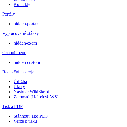
Kontakty
Portály
hidden-portals
Vypracované otázky
hidden-exam
Osobní menu
hidden-custom
Redakční nástroje
Údržba
Úkoly
Nástroje WikiSkript
Zammad (Helpdesk WS)
Tisk a PDF
Stáhnout jako PDF
Verze k tisku