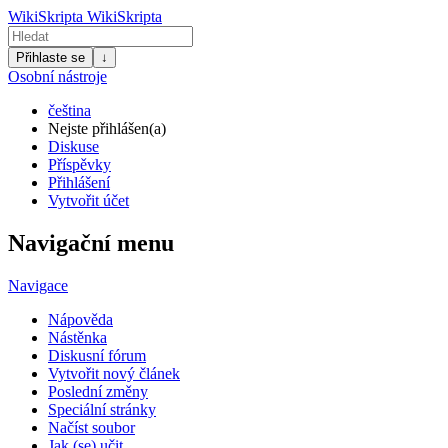
WikiSkripta
WikiSkripta
Přihlaste se
↓
Osobní nástroje
čeština
Nejste přihlášen(a)
Diskuse
Příspěvky
Přihlášení
Vytvořit účet
Navigační menu
Navigace
Nápověda
Nástěnka
Diskusní fórum
Vytvořit nový článek
Poslední změny
Speciální stránky
Načíst soubor
Jak (se) učit