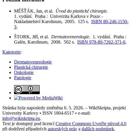
MĚŠŤÁK, Jan, et al.
Úvod do plastické chirurgie.
1. vydání. Praha : Univerzita Karlova v Praze -
Nakladatelství Karolinum, 2005. 125 s.
ISBN 80-246-1150-
3
.
ŠTORK, Jiří, et al.
Dermatovenerologie.
1. vydání. Praha :
Galén, Karolinum, 2008. 502 s.
ISBN 978-80-7262-371-6
.
Kategorie
:
Dermatovenerologie
Plastická chirurgie
Onkologie
Patologie
Stránka byla naposledy změněna 6. 5. 2026. – WikiSkripta, projekt
Univerzity Karlovy • ISSN 1804-6517 • e-mail:
info@wikiskripta.eu
.
Text je dostupný pod licencí
Creative Commons Uveďte původ 4.0
při dodržení případných
autorských práv
a
dalších podmínek
.