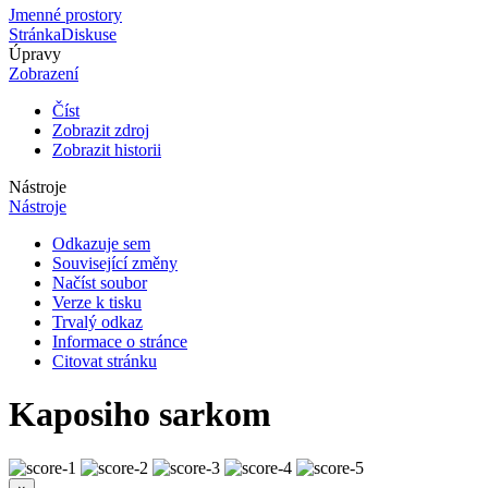
Jmenné prostory
Stránka
Diskuse
Úpravy
Zobrazení
Číst
Zobrazit zdroj
Zobrazit historii
Nástroje
Nástroje
Odkazuje sem
Související změny
Načíst soubor
Verze k tisku
Trvalý odkaz
Informace o stránce
Citovat stránku
Kaposiho sarkom