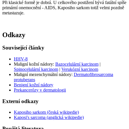
Při klasické formě je dobrá. U celkového postižení bývá fatální spíše
primární onemocnění - AIDS, Kaposiho sarkom totiž velmi pozdně
metastazuje.
Odkazy
Související články
HHV-8
Maligní kožní nádory:
Bazocelulární karcinom
|
Spinocelulární karcinom
|
Verukózní karcinom
Maligní mezenchymální nádory:
Dermatofibrosarcoma
protuberans
Benigní kožní nádory
Prekancerózy v dermatologii
Externí odkazy
Kaposiho sarkom (česká wikipedie)
Kaposi's sarcoma (anglická wikipedie)
Použitá literatura