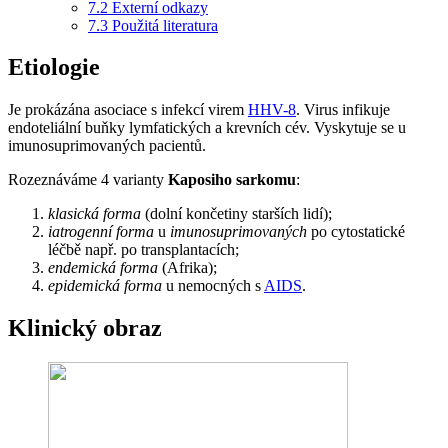
7.2
Externí odkazy
7.3
Použitá literatura
Etiologie
Je prokázána asociace s infekcí virem
HHV-8
. Virus infikuje
endoteliální buňky lymfatických a krevních cév. Vyskytuje se u
imunosuprimovaných pacientů.
Rozeznáváme 4 varianty
Kaposiho sarkomu
:
klasická forma
(dolní končetiny starších lidí);
iatrogenní forma
u
imunosuprimovaných
po cytostatické
léčbě např. po transplantacích;
endemická forma
(Afrika);
epidemická forma
u nemocných s
AIDS
.
Klinický obraz