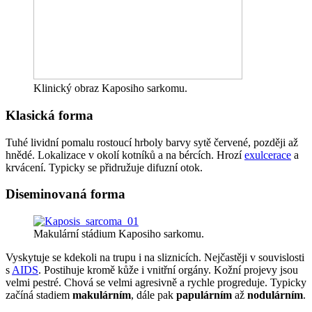
Klinický obraz Kaposiho sarkomu.
Klasická forma
Tuhé lividní pomalu rostoucí hrboly barvy sytě červené, později až
hnědé. Lokalizace v okolí kotníků a na bércích. Hrozí
exulcerace
a
krvácení. Typicky se přidružuje difuzní otok.
Diseminovaná forma
Makulární stádium Kaposiho sarkomu.
Vyskytuje se kdekoli na trupu i na sliznicích. Nejčastěji v souvislosti
s
AIDS
. Postihuje kromě kůže i vnitřní orgány. Kožní projevy jsou
velmi pestré. Chová se velmi agresivně a rychle progreduje. Typicky
začíná stadiem
makulárním
, dále pak
papulárním
až
nodulárním
.