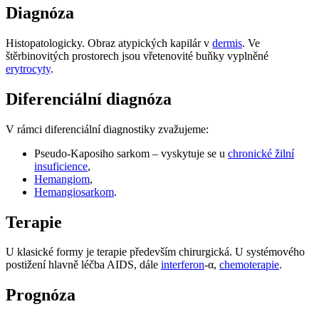
Diagnóza
Histopatologicky. Obraz atypických kapilár v
dermis
. Ve
štěrbinovitých prostorech jsou vřetenovité buňky vyplněné
erytrocyty
.
Diferenciální diagnóza
V rámci diferenciální diagnostiky zvažujeme:
Pseudo-Kaposiho sarkom – vyskytuje se u
chronické žilní
insuficience
,
Hemangiom
,
Hemangiosarkom
.
Terapie
U klasické formy je terapie především chirurgická. U systémového
postižení hlavně léčba AIDS, dále
interferon
-α,
chemoterapie
.
Prognóza