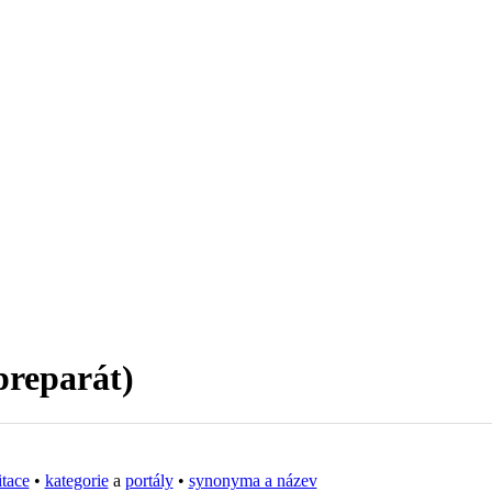
(preparát)
itace
•
kategorie
a
portály
•
synonyma a název