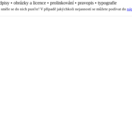
dpisy
•
obrázky a licence
•
prolinkování
•
pravopis
•
typografie
 směle se do nich pusťte! V případě jakýchkoli nejasností se můžete podívat do
ná