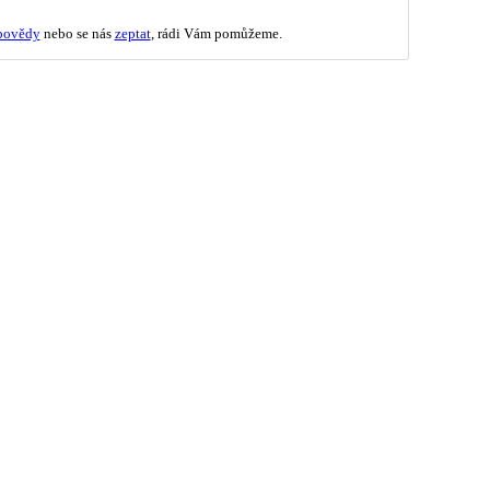
povědy
nebo se nás
zeptat
, rádi Vám pomůžeme.