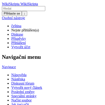
WikiSkripta
WikiSkripta
Přihlaste se
↓
Osobní nástroje
čeština
Nejste přihlášen(a)
Diskuse
Příspěvky
Přihlášení
Vytvořit účet
Navigační menu
Navigace
Nápověda
Nástěnka
Diskusní fórum
Vytvořit nový článek
Poslední změny
Speciální stránky
Načíst soubor
Jak (se) učit