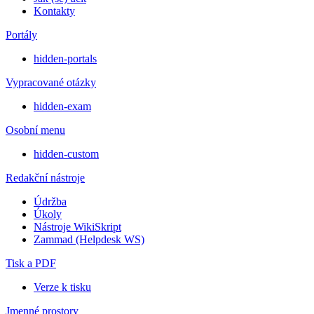
Kontakty
Portály
hidden-portals
Vypracované otázky
hidden-exam
Osobní menu
hidden-custom
Redakční nástroje
Údržba
Úkoly
Nástroje WikiSkript
Zammad (Helpdesk WS)
Tisk a PDF
Verze k tisku
Jmenné prostory