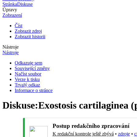
Stránka
Diskuse
Úpravy
Zobrazení
Číst
Zobrazit zdroj
Zobrazit historii
Nástroje
Nástroje
Odkazuje sem
Související změny
Načíst soubor
Verze k tisku
Trvalý odkaz
Informace o stránce
Diskuse
:
Exostosis cartilaginea 
Postup redakčního zpracování
K redakční kontrole ještě zbývá
•
zdroje
•
c