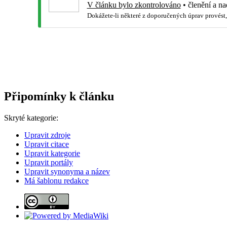
V článku bylo zkontrolováno
•
členění a na
Dokážete-li některé z doporučených úprav provést,
Připomínky k článku
Skryté kategorie:
Upravit zdroje
Upravit citace
Upravit kategorie
Upravit portály
Upravit synonyma a název
Má šablonu redakce