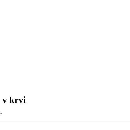
 v krvi
„
“