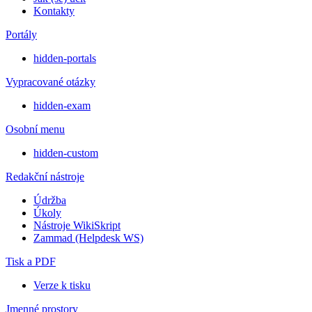
Kontakty
Portály
hidden-portals
Vypracované otázky
hidden-exam
Osobní menu
hidden-custom
Redakční nástroje
Údržba
Úkoly
Nástroje WikiSkript
Zammad (Helpdesk WS)
Tisk a PDF
Verze k tisku
Jmenné prostory