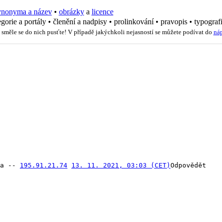
ynonyma a název
•
obrázky
a
licence
egorie a portály
•
členění a nadpisy
•
prolinkování
•
pravopis
•
typograf
 směle se do nich pusťte! V případě jakýchkoli nejasností se můžete podívat do
ná
a -- 
195.91.21.74
13. 11. 2021, 03:03 (CET)
Odpovědět