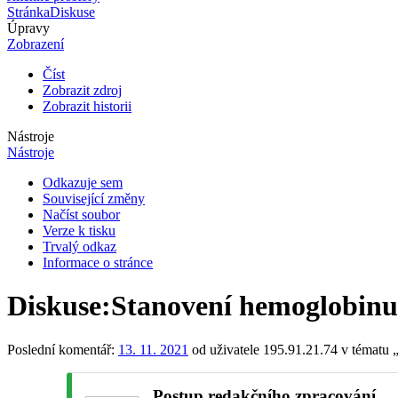
Stránka
Diskuse
Úpravy
Zobrazení
Číst
Zobrazit zdroj
Zobrazit historii
Nástroje
Nástroje
Odkazuje sem
Související změny
Načíst soubor
Verze k tisku
Trvalý odkaz
Informace o stránce
Diskuse
:
Stanovení hemoglobinu
Poslední komentář:
13. 11. 2021
od uživatele 195.91.21.74 v tématu 
Postup redakčního zpracování