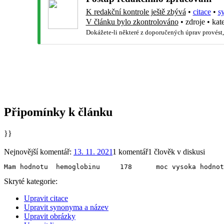
K redakční kontrole ještě zbývá
•
citace
•
s
V článku bylo zkontrolováno
•
zdroje
•
kat
Dokážete-li některé z doporučených úprav provést,
Připomínky k článku
}}
Nejnovější komentář:
13. 11. 2021
1 komentář
1 člověk v diskusi
Mam hodnotu  hemoglobinu     178      moc vysoka hodnot
Skryté kategorie:
Upravit citace
Upravit synonyma a název
Upravit obrázky