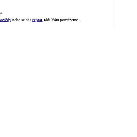
ie
povědy
nebo se nás
zeptat
, rádi Vám pomůžeme.