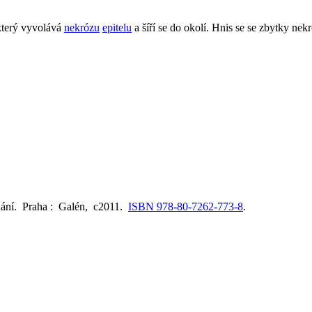
který vyvolává
nekrózu
epitelu
a šíří se do okolí. Hnis se se zbytky ne
dání. Praha : Galén, c2011.
ISBN 978-80-7262-773-8
.