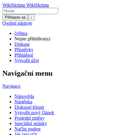
WikiSkripta
WikiSkripta
Přihlaste se
↓
Osobní nástroje
čeština
Nejste přihlášen(a)
Diskuse
Příspěvky
Přihlášení
Vytvořit účet
Navigační menu
Navigace
Nápověda
Nástěnka
Diskusní fórum
Vytvořit nový článek
Poslední změny
Speciální stránky
Načíst soubor
Jak (se) učit