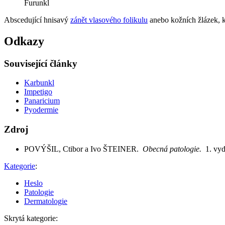
Furunkl
Abscedující hnisavý
zánět vlasového folikulu
anebo kožních žlázek, 
Odkazy
Související články
Karbunkl
Impetigo
Panaricium
Pyodermie
Zdroj
POVÝŠIL, Ctibor a Ivo ŠTEINER.
Obecná patologie.
1. vy
Kategorie
:
Heslo
Patologie
Dermatologie
Skrytá kategorie: