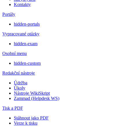
Kontakty
Portály
hidden-portals
Vypracované otázky
hidden-exam
Osobní menu
hidden-custom
Redakční nástroje
Údržba
Úkoly
Nástroje WikiSkript
Zammad (Helpdesk WS)
Tisk a PDF
Stáhnout jako PDF
Verze k tisku