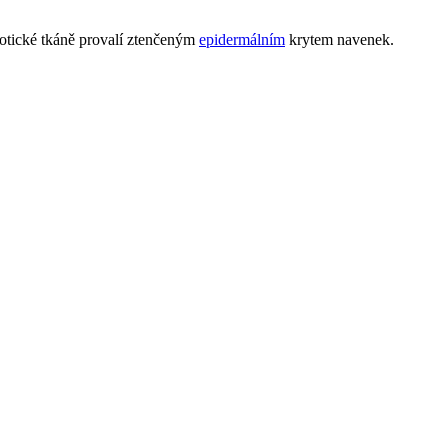
krotické tkáně provalí ztenčeným
epidermálním
krytem navenek.