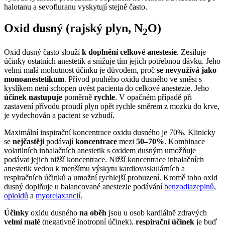
halotanu a sevofluranu vyskytují stejně často.
Oxid dusný (rajský plyn, N
O)
2
Oxid dusný často slouží
k doplnění celkové anestesie
. Zesiluje
účinky ostatních anestetik a snižuje tím jejich potřebnou dávku. Jeho
velmi malá mohutnost účinku je důvodem, proč
se nevyužívá jako
monoanestetikum
. Přívod pouhého oxidu dusného ve směsi s
kyslíkem není schopen uvést pacienta do celkové anestezie. Jeho
účinek nastupuje
poměrně
rychle
. V opačném případě při
zastavení přívodu proudí plyn opět rychle směrem z mozku do krve,
je vydechován a pacient se vzbudí.
Maximální inspirační koncentrace oxidu dusného je 70%. Klinicky
se
nejčastěji
podávají
koncentrace
mezi
50–70%
. Kombinace
volatilních inhalačních anestetik s oxidem dusným umožňuje
podávat jejich nižší koncentrace. Nižší koncentrace inhalačních
anestetik vedou k menšímu výskytu kardiovaskulárních a
respiračních účinků a umožní rychlejší probuzení. Kromě toho oxid
dusný doplňuje u balancované anestezie podávání
benzodiazepinů
,
opioidů
a
myorelaxancií
.
Účinky
oxidu dusného
na oběh
jsou u osob kardiálně zdravých
velmi malé
(negativně inotropní účinek),
respirační účinek
je buď