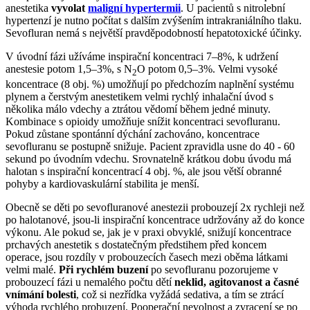
anestetika
vyvolat
maligní hypertermii
. U pacientů s nitrolební
hypertenzí je nutno počítat s dalším zvýšením intrakraniálního tlaku.
Sevofluran nemá s největší pravděpodobností hepatotoxické účinky.
V úvodní fázi užíváme inspirační koncentraci 7–8%, k udržení
anestesie potom 1,5–3%, s N
O potom 0,5–3%. Velmi vysoké
2
koncentrace (8 obj. %) umožňují po předchozím naplnění systému
plynem a čerstvým anestetikem velmi rychlý inhalační úvod s
několika málo vdechy a ztrátou vědomí během jedné minuty.
Kombinace s opioidy umožňuje snížit koncentraci sevofluranu.
Pokud zůstane spontánní dýchání zachováno, koncentrace
sevofluranu se postupně snižuje. Pacient zpravidla usne do 40 - 60
sekund po úvodním vdechu. Srovnatelně krátkou dobu úvodu má
halotan s inspirační koncentrací 4 obj. %, ale jsou větší obranné
pohyby a kardiovaskulární stabilita je menší.
Obecně se děti po sevofluranové anestezii probouzejí 2x rychleji než
po halotanové, jsou-li inspirační koncentrace udržovány až do konce
výkonu. Ale pokud se, jak je v praxi obvyklé, snižují koncentrace
prchavých anestetik s dostatečným předstihem před koncem
operace, jsou rozdíly v probouzecích časech mezi oběma látkami
velmi malé.
Při rychlém buzení
po sevofluranu pozorujeme v
probouzecí fázi u nemalého počtu dětí
neklid, agitovanost a časné
vnímání bolesti
, což si nezřídka vyžádá sedativa, a tím se ztrácí
výhoda rychlého probuzení. Pooperační nevolnost a zvracení se po