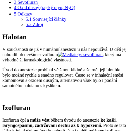
3
Sevofluran
4
Oxid dusný (rajský plyn, N
O)
2
5
Odkazy
5.1
Související články
5.2
Zdroj
Halotan
V současnosti se již v humánní anestezii u nás nepoužívá. U dětí jej
nahradil především sevofluran
, který má
výhodnější farmakologické vlastnosti.
Úvod do anestezie probíhal většinou klidně a šetrně, její hloubku
bylo možné rychle a snadno regulovat. Často se v inhalační směsi
kombinoval s oxidem dusným, alternativou však bylo i podání
samotného halotanu s kyslíkem.
Izofluran
Izofluran čpí a
může vést
během úvodu do anestezie
ke kašli,
laryngospasmu, zadržování dechu až k hypoxemii
. Proto se tato
látka k inhalačnímu úvodu nehodí. Ale i u dětí můžeme izofluran