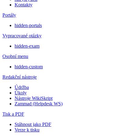
Kontakty
Portály
hidden-portals
Vypracované otázky
hidden-exam
Osobní menu
hidden-custom
Redakční nástroje
Údržba
Úkoly
Nástroje WikiSkript
Zammad (Helpdesk WS)
Tisk a PDF
Stáhnout jako PDF
Verze k tisku