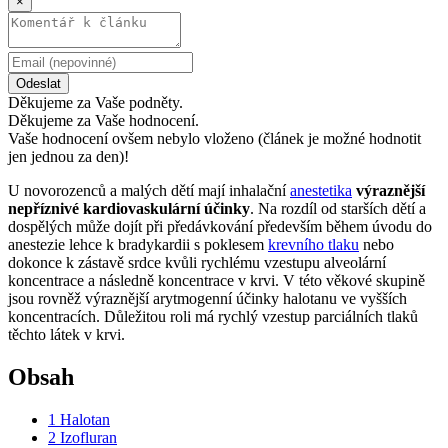
×
Odeslat
Děkujeme za Vaše podněty.
Děkujeme za Vaše hodnocení.
Vaše hodnocení ovšem nebylo vloženo (článek je možné hodnotit
jen jednou za den)!
U novorozenců a malých dětí mají inhalační
anestetika
výraznější
nepříznivé kardiovaskulární účinky
. Na rozdíl od starších dětí a
dospělých může dojít při předávkování především během úvodu do
anestezie lehce k bradykardii s poklesem
krevního tlaku
nebo
dokonce k zástavě srdce kvůli rychlému vzestupu alveolární
koncentrace a následně koncentrace v krvi. V této věkové skupině
jsou rovněž výraznější arytmogenní účinky halotanu ve vyšších
koncentracích. Důležitou roli má rychlý vzestup parciálních tlaků
těchto látek v krvi.
Obsah
1
Halotan
2
Izofluran