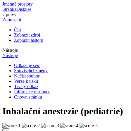
Jmenné prostory
Stránka
Diskuse
Úpravy
Zobrazení
Číst
Zobrazit zdroj
Zobrazit historii
Nástroje
Nástroje
Odkazuje sem
Související změny
Načíst soubor
Verze k tisku
Trvalý odkaz
Informace o stránce
Citovat stránku
Inhalační anestezie (pediatrie)