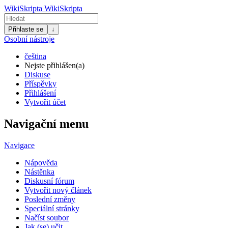
WikiSkripta
WikiSkripta
Přihlaste se
↓
Osobní nástroje
čeština
Nejste přihlášen(a)
Diskuse
Příspěvky
Přihlášení
Vytvořit účet
Navigační menu
Navigace
Nápověda
Nástěnka
Diskusní fórum
Vytvořit nový článek
Poslední změny
Speciální stránky
Načíst soubor
Jak (se) učit