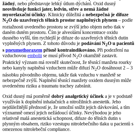
žádný
, nebo představuje lehký útlum dýchání. Oxid dusný
neovlivňuje funkci jater, ledvin, střev a nemá žádné
myorelaxační účinky
. Klinicky důležitá a
nebezpečná je difuze
N
O do uzavřených tělních prostor naplněných plynem
– podle
2
roztažnosti uvedeného prostoru se zvýší jeho objem nebo tlak v
daném dutém prostoru. Čím je alveolární koncentrace oxidu
dusného vyšší, tím rychlejší je difuze do uzavřených tělních dutin
vyplněných plynem. Z tohoto důvodu je
podávání N
O u pacientů
2
s
pneumothoraxem
přísně kontraindikováno.
Při podezření na
vzduchovou
embolii
se musí přívod N
O okamžitě zastavit.
2
Praktický význam má rovněž skutečnost, že těsnící manžeta rourky
nebo kanyly naplněná vzduchem může difuzí N
O dosáhnout 2 – 3
2
násobku původního objemu, takže tlak vzduchu v manžetě se
nebezpečně zvýší. Naplnění těsnící manžety oxidem dusným může
uvedenému riziku a traumatu trachey zabránit.
Oxid dusný má poměrně
dobrý analgetický účinek
a je v podstatě
využíván k doplnění inhalačních a nitrožilních anestetik. Jeho
nejdůležitější předností je, že umožní snížit jejich dávkování, a tím
významně omezí jejich nežádoucí účinky. Nevýhodou je jeho
relativně malá anestetická schopnost, difuze do tělních dutin s
plynným obsahem, riziko vzestupu nitrolebečního tlaku u pacientů s
omezenou nitrolebeční compliance.