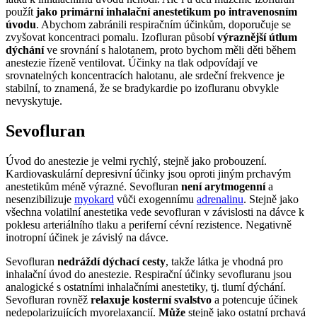
použít
jako primární inhalační anestetikum po intravenosním
úvodu
. Abychom zabránili respiračním účinkům, doporučuje se
zvyšovat koncentraci pomalu. Izofluran působí
výraznější útlum
dýchání
ve srovnání s halotanem, proto bychom měli děti během
anestezie řízeně ventilovat. Účinky na tlak odpovídají ve
srovnatelných koncentracích halotanu, ale srdeční frekvence je
stabilní, to znamená, že se bradykardie po izofluranu obvykle
nevyskytuje.
Sevofluran
Úvod do anestezie je velmi rychlý, stejně jako probouzení.
Kardiovaskulární depresivní účinky jsou oproti jiným prchavým
anestetikům méně výrazné. Sevofluran
není arytmogenní
a
nesenzibilizuje
myokard
vůči exogennímu
adrenalinu
. Stejně jako
všechna volatilní anestetika vede sevofluran v závislosti na dávce k
poklesu arteriálního tlaku a periferní cévní rezistence. Negativně
inotropní účinek je závislý na dávce.
Sevofluran
nedráždí dýchací cesty
, takže látka je vhodná pro
inhalační úvod do anestezie. Respirační účinky sevofluranu jsou
analogické s ostatními inhalačními anestetiky, tj. tlumí dýchání.
Sevofluran rovněž
relaxuje kosterní svalstvo
a potencuje účinek
nedepolarizujících myorelaxancií.
Může
stejně jako ostatní prchavá