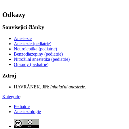
Odkazy
Související články
Anestezie
Anestezie (pediatrie)
Neuroleptika (pediatrie)
Benzodiazepiny (pediatrie)
Nitrožilní anestetika (pediatrie)
Opioidy (pediatrie)
Zdroj
HAVRÁNEK, Jiří:
Inhalační anestezie
.
Kategorie
:
Pediatrie
Anesteziologie