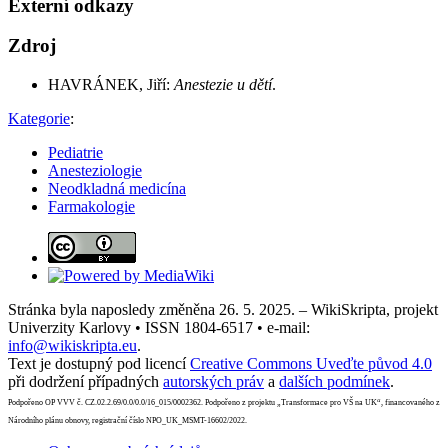
Externí odkazy
Zdroj
HAVRÁNEK, Jiří:
Anestezie u dětí
.
Kategorie
:
Pediatrie
Anesteziologie
Neodkladná medicína
Farmakologie
Stránka byla naposledy změněna 26. 5. 2025. – WikiSkripta, projekt
Univerzity Karlovy • ISSN 1804-6517 • e-mail:
info@wikiskripta.eu
.
Text je dostupný pod licencí
Creative Commons Uveďte původ 4.0
při dodržení případných
autorských práv
a
dalších podmínek
.
Podpořeno OP VVV č. CZ.02.2.69/0.0/0.0/16_015/0002362. Podpořeno z projektu „Transformace pro VŠ na UK“, financovaného z
Národního plánu obnovy, registrační číslo NPO_UK_MSMT-16602/2022.