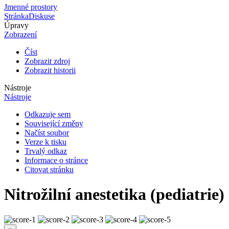
Jmenné prostory
Stránka
Diskuse
Úpravy
Zobrazení
Číst
Zobrazit zdroj
Zobrazit historii
Nástroje
Nástroje
Odkazuje sem
Související změny
Načíst soubor
Verze k tisku
Trvalý odkaz
Informace o stránce
Citovat stránku
Nitrožilní anestetika (pediatrie)