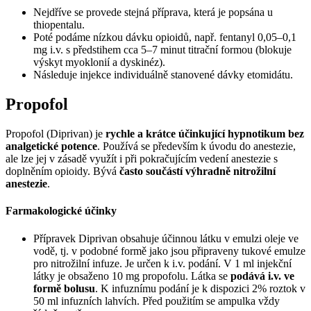
Nejdříve se provede stejná příprava, která je popsána u
thiopentalu.
Poté podáme nízkou dávku opioidů, např. fentanyl 0,05–0,1
mg i.v. s předstihem cca 5–7 minut titrační formou (blokuje
výskyt myoklonií a dyskinéz).
Následuje injekce individuálně stanovené dávky etomidátu.
Propofol
Propofol (Diprivan) je
rychle a krátce účinkující hypnotikum bez
analgetické potence
. Používá se především k úvodu do anestezie,
ale lze jej v zásadě využít i při pokračujícím vedení anestezie s
doplněním opioidy. Bývá
často součástí výhradně nitrožilní
anestezie
.
Farmakologické účinky
Přípravek Diprivan obsahuje účinnou látku v emulzi oleje ve
vodě, tj. v podobné formě jako jsou připraveny tukové emulze
pro nitrožilní infuze. Je určen k i.v. podání. V 1 ml injekční
látky je obsaženo 10 mg propofolu. Látka se
podává i.v. ve
formě bolusu
. K infuznímu podání je k dispozici 2% roztok v
50 ml infuzních lahvích. Před použitím se ampulka vždy