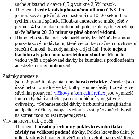
suché substanci v dávce 0,5 g vznikne 2,5% roztok.
Thiopental
vede k odstupňovanému útlumu CNS
. Po
jednorázové injekční dávce nastoupí do 10–20 sekund po
rychlém usnutí spánek. Hloubka anestezie se může ještě v
prvních 40 sekundách prohloubit, poté se ale rychle změlčuje,
takže
během 20–30 minut se plně obnoví vědomí
.
Hlubokého stadia anestezie barbituráty lze běžně dosáhnout
pouze takovými dávkami, které vedou ke značnému ovlivnění
srdeční činnosti, hemodynamiky a dýchání. Proto
nejsou
barbituráty jako monoanestetikum vhodné
. Mimo to
vedou vyšší a opakované dávky ke kumulaci s prodloužením
anestezie a doby probouzení.
Známky anestezie
jsou při použití thiopentalu
necharakteristické
. Zornice jsou
úzké nebo normálně velké, bulby jsou nejčastěji fixovány ve
středním postavení,
víčkový
a
korneální reflex
jsou vymizelé,
funkce dýchání a oběhu jsou do určité míry negativně
ovlivněny. *Subanestetické dávky barbiturátů nemají žádné
analgetické účinky, naopak vedou k vystupňované citlivosti
na somatickou bolest (hyperalgezie).
Vliv na krevní tlak a oběh
Thiopental
působí přechodný pokles krevního tlaku
závislý na velikosti podané dávky
. Pokles krevního tlaku je
u jinak zdravých pacientů většinou jen velmi málo vyjádřen a