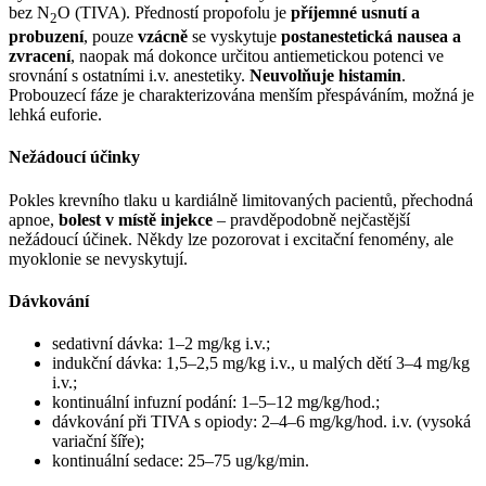
bez N
O (TIVA). Předností propofolu je
příjemné usnutí a
2
probuzení
, pouze
vzácně
se vyskytuje
postanestetická nausea a
zvracení
, naopak má dokonce určitou antiemetickou potenci ve
srovnání s ostatními i.v. anestetiky.
Neuvolňuje histamin
.
Probouzecí fáze je charakterizována menším přespáváním, možná je
lehká euforie.
Nežádoucí účinky
Pokles krevního tlaku u kardiálně limitovaných pacientů, přechodná
apnoe,
bolest v místě injekce
– pravděpodobně nejčastější
nežádoucí účinek. Někdy lze pozorovat i excitační fenomény, ale
myoklonie se nevyskytují.
Dávkování
sedativní dávka: 1–2 mg/kg i.v.;
indukční dávka: 1,5–2,5 mg/kg i.v., u malých dětí 3–4 mg/kg
i.v.;
kontinuální infuzní podání: 1–5–12 mg/kg/hod.;
dávkování při TIVA s opiody: 2–4–6 mg/kg/hod. i.v. (vysoká
variační šíře);
kontinuální sedace: 25–75 ug/kg/min.