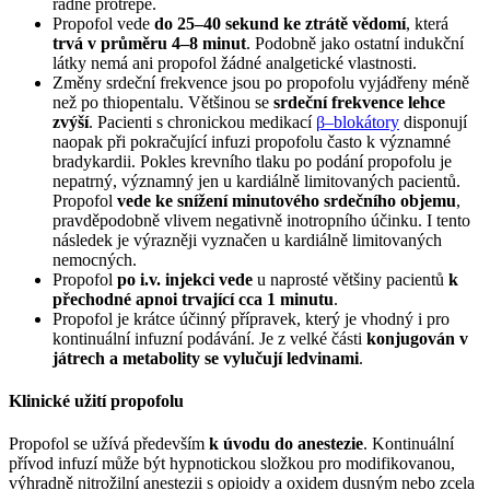
řádně protřepe.
Propofol vede
do 25–40 sekund ke ztrátě vědomí
, která
trvá v průměru 4–8 minut
. Podobně jako ostatní indukční
látky nemá ani propofol žádné analgetické vlastnosti.
Změny srdeční frekvence jsou po propofolu vyjádřeny méně
než po thiopentalu. Většinou se
srdeční frekvence lehce
zvýší
. Pacienti s chronickou medikací
β–blokátory
disponují
naopak při pokračující infuzi propofolu často k významné
bradykardii. Pokles krevního tlaku po podání propofolu je
nepatrný, významný jen u kardiálně limitovaných pacientů.
Propofol
vede ke snížení minutového srdečního objemu
,
pravděpodobně vlivem negativně inotropního účinku. I tento
následek je výrazněji vyznačen u kardiálně limitovaných
nemocných.
Propofol
po i.v. injekci vede
u naprosté většiny pacientů
k
přechodné apnoi trvající cca 1 minutu
.
Propofol je krátce účinný přípravek, který je vhodný i pro
kontinuální infuzní podávání. Je z velké části
konjugován v
játrech a metabolity se vylučují ledvinami
.
Klinické užití propofolu
Propofol se užívá především
k úvodu do anestezie
. Kontinuální
přívod infuzí může být hypnotickou složkou pro modifikovanou,
výhradně nitrožilní anestezii s opioidy a oxidem dusným nebo zcela