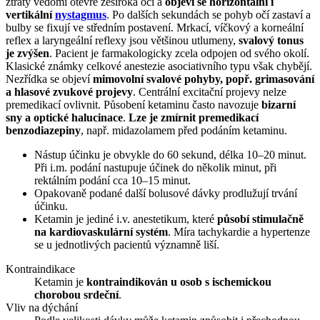
ztráty vědomí otevře zeširoka oči a
objeví se horizontální i
vertikální
nystagmus
. Po dalších sekundách se pohyb očí zastaví a
bulby se fixují ve středním postavení. Mrkací, víčkový a korneální
reflex a laryngeální reflexy jsou většinou utlumeny,
svalový tonus
je zvýšen
. Pacient je farmakologicky zcela odpojen od svého okolí.
Klasické známky celkové anestezie asociativního typu však chybějí.
Nezřídka se objeví
mimovolní svalové pohyby, popř. grimasování
a hlasové zvukové projevy
. Centrální excitační projevy nelze
premedikací ovlivnit. Působení ketaminu často navozuje
bizarní
sny a optické halucinace
.
Lze je zmírnit premedikací
benzodiazepiny
, např. midazolamem před podáním ketaminu.
Nástup účinku je obvykle do 60 sekund, délka 10–20 minut.
Při i.m. podání nastupuje účinek do několik minut, při
rektálním podání cca 10–15 minut.
Opakovaně podané další bolusové dávky prodlužují trvání
účinku.
Ketamin je jediné i.v. anestetikum, které
působí stimulačně
na kardiovaskulární systém
. Míra tachykardie a hypertenze
se u jednotlivých pacientů významně liší.
Kontraindikace
Ketamin je
kontraindikován u osob s ischemickou
chorobou srdeční
.
Vliv na dýchání