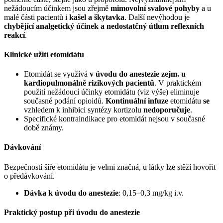
nežádoucím účinkem jsou zřejmě
mimovolní svalové pohyby
a u
malé části pacientů i
kašel a škytavka
. Další nevýhodou je
chybějící analgetický účinek a nedostatčný útlum reflexních
reakcí
.
Klinické užití etomidátu
Etomidát se využívá
v úvodu do anestezie zejm. u
kardiopulmonálně rizikových pacientů
. V praktickém
použití nežádoucí účinky etomidátu (viz výše) eliminuje
současné podání opioidů.
Kontinuální infuze
etomidátu
se
vzhledem k inhibici syntézy kortizolu
nedoporučuje
.
Specifické kontraindikace pro etomidát nejsou v současné
době známy.
Dávkování
Bezpečností šíře etomidátu je velmi značná, u látky lze stěží hovořit
o předávkování.
Dávka k úvodu do anestezie
: 0,15–0,3 mg/kg i.v.
Praktický postup při úvodu do anestezie