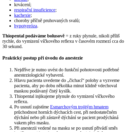
krvácení;
respirační insuficience
;
kachexie
;
choroby příčně pruhovaných svalů;
hypotyreóza
.
Thiopental podáváme bolusově
= z ruky plynule, nikoli příliš
rychle, do vymizení víčkového reflexu v časovém rozmezí cca do
30 sekund.
Praktický postup při úvodu do anestezie
Nejdříve je nutno uvést do funkční pohotovosti potřebné
anesteziologické vybavení.
Hlavu pacienta uvedeme do „čichací“ polohy a vyzveme
pacienta, aby po dobu několika minut klidně vdechoval
maskou podávaný čistý kyslík.
Thiopental injikujeme plynule do vymizení víčkového
reflexu.
Po usnutí zajistíme
Esmarchovým trojitým hmatem
průchodnost horních dýchacích cest, při nedostatečném
dýchání nebo při zástavě dýchání se pacient prodýcháná
vakem přes masku.
Při anestezii vedené na masku se po usnutí přivádí směs