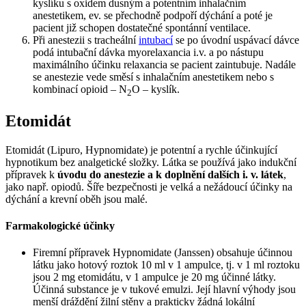
kyslíku s oxidem dusným a potentním inhalačním
anestetikem, ev. se přechodně podpoří dýchání a poté je
pacient již schopen dostatečné spontánní ventilace.
Při anestezii s tracheální
intubací
se po úvodní uspávací dávce
podá intubační dávka myorelaxancia i.v. a po nástupu
maximálního účinku relaxancia se pacient zaintubuje. Nadále
se anestezie vede směsí s inhalačním anestetikem nebo s
kombinací opioid – N
O – kyslík.
2
Etomidát
Etomidát (Lipuro, Hypnomidate) je potentní a rychle účinkující
hypnotikum bez analgetické složky. Látka se používá jako indukční
přípravek k
úvodu do anestezie a k doplnění dalších i. v. látek
,
jako např. opiodů. Šíře bezpečnosti je velká a nežádoucí účinky na
dýchání a krevní oběh jsou malé.
Farmakologické účinky
Firemní přípravek Hypnomidate (Janssen) obsahuje účinnou
látku jako hotový roztok 10 ml v 1 ampulce, tj. v 1 ml roztoku
jsou 2 mg etomidátu, v 1 ampulce je 20 mg účinné látky.
Účinná substance je v tukové emulzi. Její hlavní výhody jsou
menší dráždění žilní stěny a prakticky žádná lokální