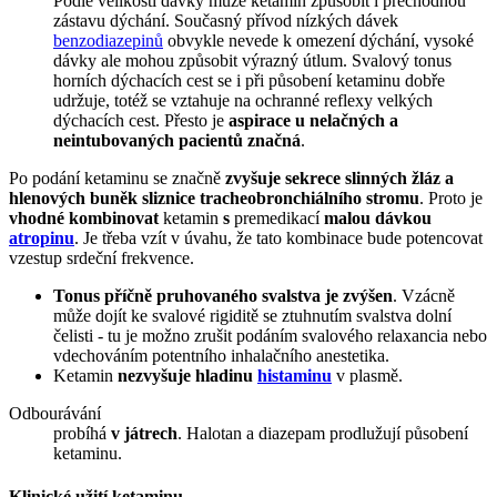
Podle velikosti dávky může ketamin způsobit i přechodnou
zástavu dýchání. Současný přívod nízkých dávek
benzodiazepinů
obvykle nevede k omezení dýchání, vysoké
dávky ale mohou způsobit výrazný útlum. Svalový tonus
horních dýchacích cest se i při působení ketaminu dobře
udržuje, totéž se vztahuje na ochranné reflexy velkých
dýchacích cest. Přesto je
aspirace u nelačných a
neintubovaných pacientů značná
.
Po podání ketaminu se značně
zvyšuje sekrece slinných žláz a
hlenových buněk sliznice tracheobronchiálního stromu
. Proto je
vhodné kombinovat
ketamin
s
premedikací
malou dávkou
atropinu
. Je třeba vzít v úvahu, že tato kombinace bude potencovat
vzestup srdeční frekvence.
Tonus příčně pruhovaného svalstva je zvýšen
. Vzácně
může dojít ke svalové rigiditě se ztuhnutím svalstva dolní
čelisti - tu je možno zrušit podáním svalového relaxancia nebo
vdechováním potentního inhalačního anestetika.
Ketamin
nezvyšuje hladinu
histaminu
v plasmě.
Odbourávání
probíhá
v játrech
. Halotan a diazepam prodlužují působení
ketaminu.
Klinické užití ketaminu