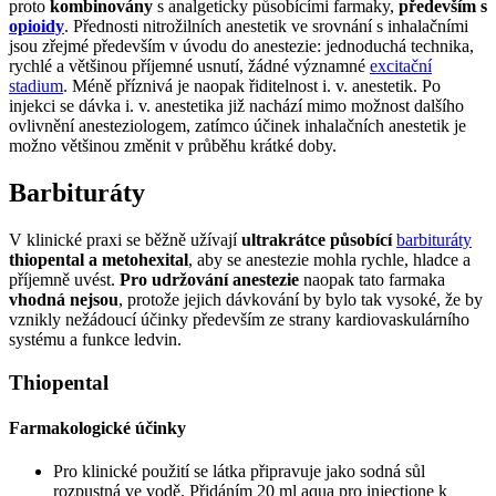
proto
kombinovány
s analgeticky působícími farmaky,
především s
opioidy
. Přednosti nitrožilních anestetik ve srovnání s inhalačními
jsou zřejmé především v úvodu do anestezie: jednoduchá technika,
rychlé a většinou příjemné usnutí, žádné významné
excitační
stadium
. Méně příznivá je naopak řiditelnost i. v. anestetik. Po
injekci se dávka i. v. anestetika již nachází mimo možnost dalšího
ovlivnění anesteziologem, zatímco účinek inhalačních anestetik je
možno většinou změnit v průběhu krátké doby.
Barbituráty
V klinické praxi se běžně užívají
ultrakrátce působící
barbituráty
thiopental a metohexital
, aby se anestezie mohla rychle, hladce a
příjemně uvést.
Pro udržování anestezie
naopak tato farmaka
vhodná nejsou
, protože jejich dávkování by bylo tak vysoké, že by
vznikly nežádoucí účinky především ze strany kardiovaskulárního
systému a funkce ledvin.
Thiopental
Farmakologické účinky
Pro klinické použití se látka připravuje jako sodná sůl
rozpustná ve vodě. Přidáním 20 ml aqua pro injectione k