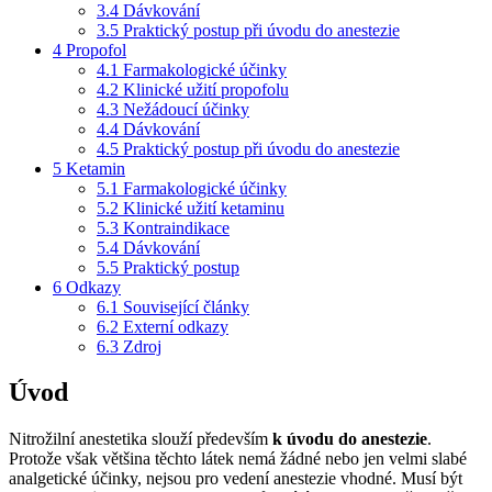
3.4
Dávkování
3.5
Praktický postup při úvodu do anestezie
4
Propofol
4.1
Farmakologické účinky
4.2
Klinické užití propofolu
4.3
Nežádoucí účinky
4.4
Dávkování
4.5
Praktický postup při úvodu do anestezie
5
Ketamin
5.1
Farmakologické účinky
5.2
Klinické užití ketaminu
5.3
Kontraindikace
5.4
Dávkování
5.5
Praktický postup
6
Odkazy
6.1
Související články
6.2
Externí odkazy
6.3
Zdroj
Úvod
Nitrožilní anestetika slouží především
k úvodu do anestezie
.
Protože však většina těchto látek nemá žádné nebo jen velmi slabé
analgetické účinky, nejsou pro vedení anestezie vhodné. Musí být