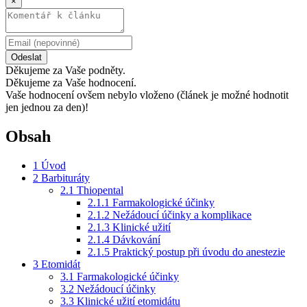
×
Odeslat
Děkujeme za Vaše podněty.
Děkujeme za Vaše hodnocení.
Vaše hodnocení ovšem nebylo vloženo (článek je možné hodnotit
jen jednou za den)!
Obsah
1
Úvod
2
Barbituráty
2.1
Thiopental
2.1.1
Farmakologické účinky
2.1.2
Nežádoucí účinky a komplikace
2.1.3
Klinické užití
2.1.4
Dávkování
2.1.5
Praktický postup při úvodu do anestezie
3
Etomidát
3.1
Farmakologické účinky
3.2
Nežádoucí účinky
3.3
Klinické užití etomidátu