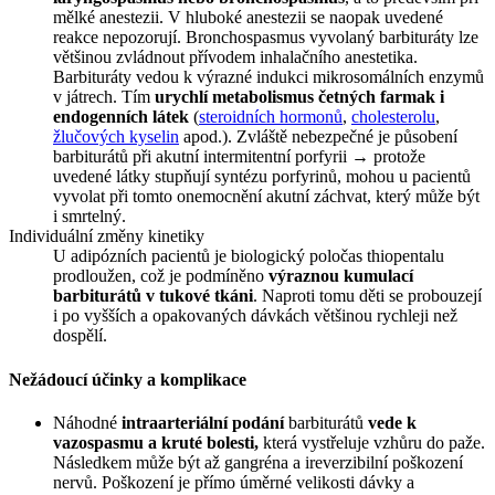
mělké anestezii. V hluboké anestezii se naopak uvedené
reakce nepozorují. Bronchospasmus vyvolaný barbituráty lze
většinou zvládnout přívodem inhalačního anestetika.
Barbituráty vedou k výrazné indukci mikrosomálních enzymů
v játrech. Tím
urychlí metabolismus četných farmak i
endogenních látek
(
steroidních hormonů
,
cholesterolu
,
žlučových kyselin
apod.). Zvláště nebezpečné je působení
barbiturátů při akutní intermitentní porfyrii → protože
uvedené látky stupňují syntézu porfyrinů, mohou u pacientů
vyvolat při tomto onemocnění akutní záchvat, který může být
i smrtelný.
Individuální změny kinetiky
U adipózních pacientů je biologický poločas thiopentalu
prodloužen, což je podmíněno
výraznou kumulací
barbiturátů v tukové tkáni
. Naproti tomu děti se probouzejí
i po vyšších a opakovaných dávkách většinou rychleji než
dospělí.
Nežádoucí účinky a komplikace
Náhodné
intraarteriální podání
barbiturátů
vede k
vazospasmu a kruté bolesti,
která vystřeluje vzhůru do paže.
Následkem může být až gangréna a ireverzibilní poškození
nervů. Poškození je přímo úměrné velikosti dávky a