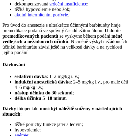
dekompenzovaná
srdeční insuficience
;
těžká hypovolemie nebo šok;
akutní intermitentní porfyrie
.
Pro úvod do anestezie s ultrakrátce účinnými barbituráty hraje
premedikace podaná ve správný čas důležitou úlohu.
U
dobře
premedikovaných pacientů
se vyskytne během podání
méně
vedlejších a nežádoucích účinků
. Nicméně výskyt nežádoucích
účinků barbiturátu závisí ještě na velikosti dávky a na rychlosti
jejího podání
Dávkování
sedativní dávka
: 1–2 mg/kg i. v.;
indukční anestetická dávka
: 2–5 mg/kg i.v., pro malé děti
4–6 mg/kg i.v.;
nástup účinku do 30 sekund
;
délka účinku 5–10 minut
.
Dávky
thiopentalu
musí být náležitě sníženy v následujících
situacích
:
těžké poruchy funkce jater a ledvin;
hypovolemie;
anémie
;