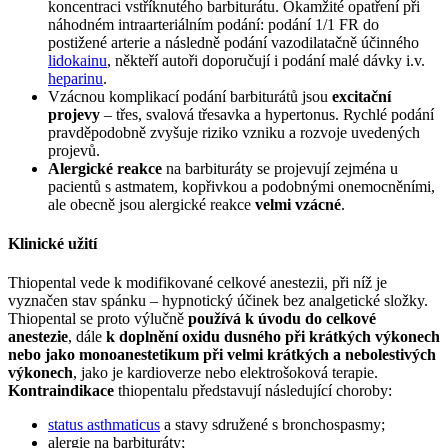
koncentraci vstříknutého barbiturátu. Okamžité opatření při
náhodném intraarteriálním podání: podání 1/1 FR do
postižené arterie a následně podání vazodilatačně účinného
lidokainu
, někteří autoři doporučují i podání malé dávky i.v.
heparinu
.
Vzácnou komplikací podání barbiturátů jsou
excitační
projevy
– třes, svalová třesavka a hypertonus. Rychlé podání
pravděpodobně zvyšuje riziko vzniku a rozvoje uvedených
projevů.
Alergické reakce
na barbituráty se projevují zejména u
pacientů s astmatem, kopřivkou a podobnými onemocněními,
ale obecně jsou alergické reakce
velmi vzácné
.
Klinické užití
Thiopental vede k modifikované celkové anestezii, při níž je
vyznačen stav spánku – hypnotický účinek bez analgetické složky.
Thiopental se proto výlučně
používá k úvodu do celkové
anestezie
, dále
k doplnění oxidu dusného při krátkých výkonech
nebo jako monoanestetikum při velmi krátkých a nebolestivých
výkonech
, jako je kardioverze nebo elektrošoková terapie.
Kontraindikace
thiopentalu představují následující choroby:
status asthmaticus
a stavy sdružené s bronchospasmy;
alergie na barbituráty;