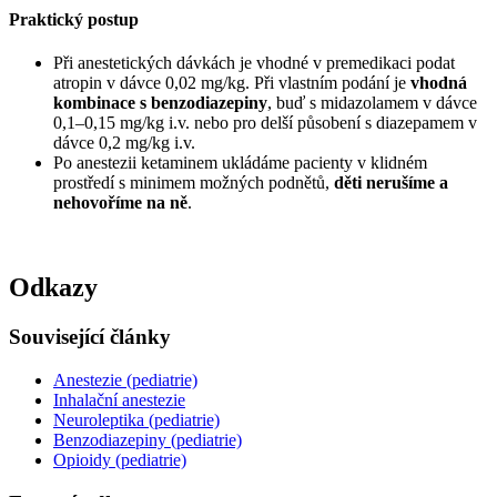
Praktický postup
Při anestetických dávkách je vhodné v premedikaci podat
atropin v dávce 0,02 mg/kg. Při vlastním podání je
vhodná
kombinace s benzodiazepiny
, buď s midazolamem v dávce
0,1–0,15 mg/kg i.v. nebo pro delší působení s diazepamem v
dávce 0,2 mg/kg i.v.
Po anestezii ketaminem ukládáme pacienty v klidném
prostředí s minimem možných podnětů,
děti nerušíme a
nehovoříme na ně
.
Odkazy
Související články
Anestezie (pediatrie)
Inhalační anestezie
Neuroleptika (pediatrie)
Benzodiazepiny (pediatrie)
Opioidy (pediatrie)