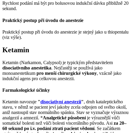
Rychlost podání má být pro bolusovou indukční dávku přibližně 20
sekund.
Praktický postup při úvodu do anestezie
Praktický postup při úvodu do anestezie je stejný jako u thiopentalu
(viz výše).
Ketamin
Ketamin (Narkamon, Calypsol) je typickým představitelem
disociativního anestetika
. Nejčastěji se používá jako
monoanestetikum
pro menší chirurgické výkony
, vzácně jako
indukční agens pro celkovou anestezii.
Farmakologické účinky
Ketamin navozuje
"
disociativní anestezii
"
, druh kataleptického
stavu, v němž se pacient jeví jakoby zcela odpojen od svého okolí,
aniž nastoupil stav normálního spánku. Stav se vyznačuje výraznou
analgezií a amnezií. *
Analgetické působení
je výraznější vůči
somatické bolesti než vůči bolesti viscerálního původu. Asi
za 20–
60 sekund po i.v. podání ztratí pacient vědomí
. Se začátkem