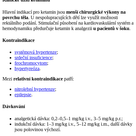
Hlavní indikací pro ketamin jsou
menší chirurgické výkony na
povrchu těla
. U nespolupracujících dětí lze využít možnosti
rektálního podání. Stimulační působení na kardiovaskulární systém a
hemodynamiku předurčuje ketamin k analgezii
u pacientů v šoku
.
Kontraindikace
systémová hypertenze
;
srdeční insuficience
;
feochromocytom
;
hypertyreóza
.
Mezi
relativní kontraindikace
patří:
nitrolební hypertenze
;
epilepsie
.
Dávkování
analgetická dávka: 0,2–0,5–1 mg/kg i.v., 3–5 mg/kg p.r.;
indukční dávka: 1–3 mg/kg i.v., 5–12 mg/kg i.m., další dávky
jsou polovinou výchozí.