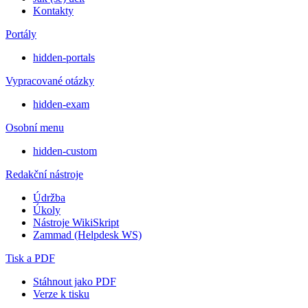
Kontakty
Portály
hidden-portals
Vypracované otázky
hidden-exam
Osobní menu
hidden-custom
Redakční nástroje
Údržba
Úkoly
Nástroje WikiSkript
Zammad (Helpdesk WS)
Tisk a PDF
Stáhnout jako PDF
Verze k tisku