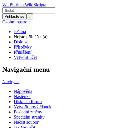
WikiSkripta
WikiSkripta
Přihlaste se
↓
Osobní nástroje
čeština
Nejste přihlášen(a)
Diskuse
Příspěvky
Přihlášení
Vytvořit účet
Navigační menu
Navigace
Nápověda
Nástěnka
Diskusní fórum
Vytvořit nový článek
Poslední změny
Speciální stránky
Načíst soubor
Jak (se) učit