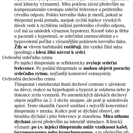
není klinicky významný. Míra poklesu závisí především na
kompenzatorním vzestupu srdeční frekvence a periferního
cévního odporu. Pokles krevního tlaku je menší, pokud se
thiopental podá pomalu, naopak rychlá injekce vysokých
dávek vede k rychlému snížení periferního cévního odporu,
což má za následek výraznou hypotenzi. Kromě toho je třeba
u pacientů s hypertenzí, se srdečními onemocněními a s
hypovolemií počítat s výraznějším poklesem krevního tlaku.
Žíly se
vlivem barbiturátů
rozšiřují
, tím vzniká žilní stáza
(pooling) a
klesá žilní návrat k srdci
.
Ovlivnění srdečního rytmu
Po injekci thiopentalu se reflektoricky
zvyšuje srdeční
frekvence
. Po podání thiopentalu se
mohou objevit poruchy
srdečního rytmu
, nejčastěji komorové extrasystoly.
Ovlivnění dechového centra
Thiopental i metohexital tlumí dechové centrum v závislosti
na dávce, reakce na hyperkapnii a hypoxii je oslabena nebo je
dokonce zcela vymizelá. Po anestetických dávkách dechový
objem nejdříve na 2–3 dechy stoupne, ale poté je následován
apnoí. Tento okamžik časově souhlasí s nejvyšší koncentrací
thiopentalu v mozku. Krátce poté se dýchání obnoví, ale
hloubka dýchání i jeho frekvence je zmenšena.
Míra útlumu
dýchání
závisí především na intenzitě stimulace. Klinický
význam:
po i.v. injekci thiopentalu může vzniknout kašel,
laryngospasmus nebo bronchospasmus
, a to především při