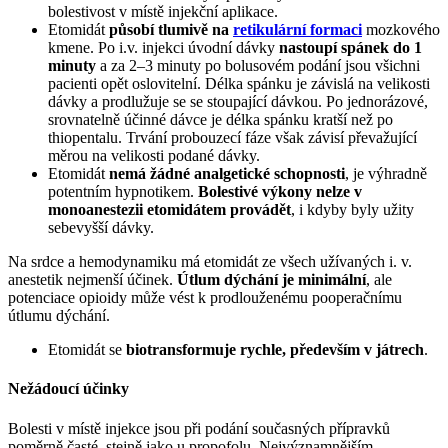
bolestivost v místě injekční aplikace.
Etomidát
působí tlumivě na
retikulární formaci
mozkového
kmene. Po i.v. injekci úvodní dávky
nastoupí spánek do 1
minuty
a za 2–3 minuty po bolusovém podání jsou všichni
pacienti opět oslovitelní. Délka spánku je závislá na velikosti
dávky a prodlužuje se se stoupající dávkou. Po jednorázové,
srovnatelně účinné dávce je délka spánku kratší než po
thiopentalu. Trvání probouzecí fáze však závisí převažující
měrou na velikosti podané dávky.
Etomidát
nemá žádné analgetické schopnosti
, je výhradně
potentním hypnotikem.
Bolestivé výkony nelze v
monoanestezii etomidátem provádět
, i kdyby byly užity
sebevyšší dávky.
Na srdce a hemodynamiku má etomidát ze všech užívaných i. v.
anestetik nejmenší účinek.
Útlum dýchání je minimální
, ale
potenciace opioidy může vést k prodlouženému pooperačnímu
útlumu dýchání.
Etomidát se
biotransformuje rychle, především v játrech
.
Nežádoucí účinky
Bolesti v místě injekce jsou při podání současných přípravků
poměrně časté, stejně jako u propofolu. Nejvýznamnějším