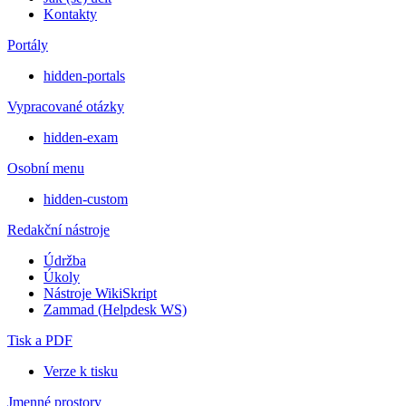
Kontakty
Portály
hidden-portals
Vypracované otázky
hidden-exam
Osobní menu
hidden-custom
Redakční nástroje
Údržba
Úkoly
Nástroje WikiSkript
Zammad (Helpdesk WS)
Tisk a PDF
Verze k tisku
Jmenné prostory