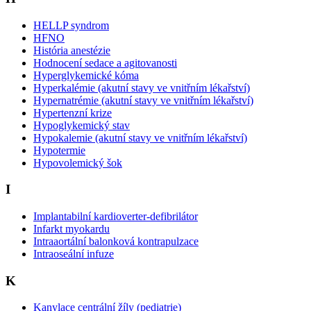
HELLP syndrom
HFNO
História anestézie
Hodnocení sedace a agitovanosti
Hyperglykemické kóma
Hyperkalémie (akutní stavy ve vnitřním lékařství)
Hypernatrémie (akutní stavy ve vnitřním lékařství)
Hypertenzní krize
Hypoglykemický stav
Hypokalemie (akutní stavy ve vnitřním lékařství)
Hypotermie
Hypovolemický šok
I
Implantabilní kardioverter-defibrilátor
Infarkt myokardu
Intraaortální balonková kontrapulzace
Intraoseální infuze
K
Kanylace centrální žíly (pediatrie)