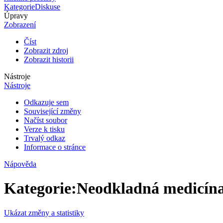
Kategorie
Diskuse
Úpravy
Zobrazení
Číst
Zobrazit zdroj
Zobrazit historii
Nástroje
Nástroje
Odkazuje sem
Související změny
Načíst soubor
Verze k tisku
Trvalý odkaz
Informace o stránce
Nápověda
Kategorie
:
Neodkladná medicín
Ukázat změny a statistiky