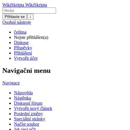
WikiSkripta
WikiSkripta
Přihlaste se
↓
Osobní nástroje
čeština
Nejste přihlášen(a)
Diskuse
Příspěvky
Přihlášení
Vytvořit účet
Navigační menu
Navigace
Nápověda
Nástěnka
Diskusní fórum
Vytvořit nový článek
Poslední změny
Speciální stránky
Načíst soubor
Jak (se) učit