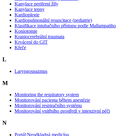
Kanylace periferní žíly
Kanylace tepny
Kardioplegie
Kardiopulmonální resuscitace (pediatrie)
Klasifikace intubačního přístupu podle Mallampatiho
Koniotomie
Kraniocerebrální traumata
Krvácení do GIT
Křeče
L
Laryngospazmus
M
Monitoring the respiratory system
Monitorování pacienta během anestézie
Monitorování respiračního systému
Monitorování vnitřního prostředí v intenzivní péči
N
Portál:Neodkladná medicína