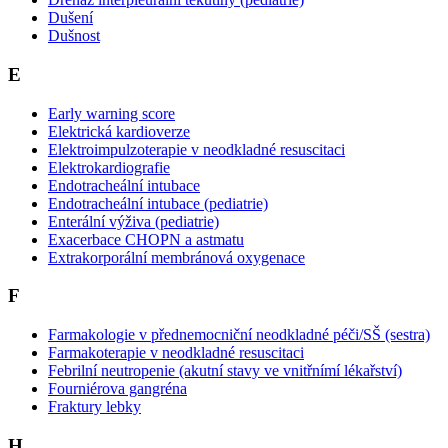
Dušení
Dušnost
E
Early warning score
Elektrická kardioverze
Elektroimpulzoterapie v neodkladné resuscitaci
Elektrokardiografie
Endotracheální intubace
Endotracheální intubace (pediatrie)
Enterální výživa (pediatrie)
Exacerbace CHOPN a astmatu
Extrakorporální membránová oxygenace
F
Farmakologie v přednemocniční neodkladné péči/SŠ (sestra)
Farmakoterapie v neodkladné resuscitaci
Febrilní neutropenie (akutní stavy ve vnitřnímí lékařství)
Fourniérova gangréna
Fraktury lebky
H