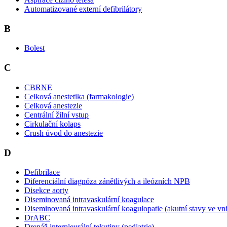
Automatizované externí defibrilátory
B
Bolest
C
CBRNE
Celková anestetika (farmakologie)
Celková anestezie
Centrální žilní vstup
Cirkulační kolaps
Crush úvod do anestezie
D
Defibrilace
Diferenciální diagnóza zánětlivých a ileózních NPB
Disekce aorty
Diseminovaná intravaskulární koagulace
Diseminovaná intravaskulární koagulopatie (akutní stavy ve vnit
DrABC
Drenáž interpleurální tekutiny (pediatrie)