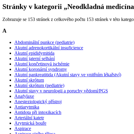
Stránky v kategorii „Neodkladná medicín
Zobrazuje se 153 stránek z celkového počtu 153 stránek v této kategor
A
Abdominální punkce (pediatrie)
Akutní adrenokortikální insuficience
Akutní epididymitida
Akutní jaterní selhání
Akutní končetinová ischémie
Akutní koronární syndromy
Akutní pankreatitida (Akutní stavy ve vnitřním lékařství)
Akutní skrótum
Akutní skrótum (pediatrie)
Akutní stavy v neurologii a poruchy vědomí/PGS
Anafylaxe
Anesteziologický přístroj
Antiarytmika
Antidota při intoxikacích
Arteriální katetr
Arytmická bouře
Aspirace
Aspirace cizího tělesa