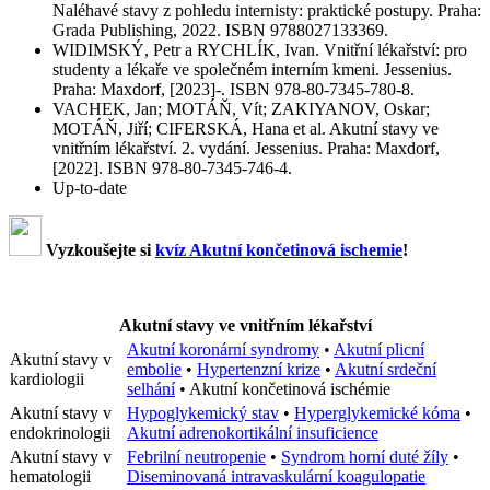
Naléhavé stavy z pohledu internisty: praktické postupy. Praha:
Grada Publishing, 2022. ISBN 9788027133369.
WIDIMSKÝ, Petr a RYCHLÍK, Ivan. Vnitřní lékařství: pro
studenty a lékaře ve společném interním kmeni. Jessenius.
Praha: Maxdorf, [2023]-. ISBN 978-80-7345-780-8.
VACHEK, Jan; MOTÁŇ, Vít; ZAKIYANOV, Oskar;
MOTÁŇ, Jiří; CIFERSKÁ, Hana et al. Akutní stavy ve
vnitřním lékařství. 2. vydání. Jessenius. Praha: Maxdorf,
[2022]. ISBN 978-80-7345-746-4.
Up-to-date
Vyzkoušejte si
kvíz Akutní končetinová ischemie
!
Akutní stavy ve vnitřním lékařství
Akutní koronární syndromy
•
Akutní plicní
Akutní stavy v
embolie
•
Hypertenzní krize
•
Akutní srdeční
kardiologii
selhání
•
Akutní končetinová ischémie
Akutní stavy v
Hypoglykemický stav
•
Hyperglykemické kóma
•
endokrinologii
Akutní adrenokortikální insuficience
Akutní stavy v
Febrilní neutropenie
•
Syndrom horní duté žíly
•
hematologii
Diseminovaná intravaskulární koagulopatie