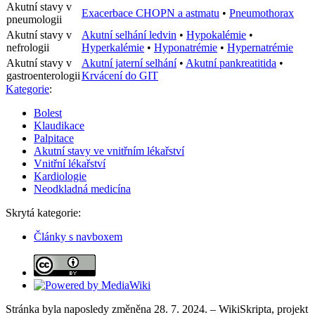
Akutní stavy v
Exacerbace CHOPN a astmatu
•
Pneumothorax
pneumologii
Akutní stavy v
Akutní selhání ledvin
•
Hypokalémie
•
nefrologii
Hyperkalémie
•
Hyponatrémie
•
Hypernatrémie
Akutní stavy v
Akutní jaterní selhání
•
Akutní pankreatitida
•
gastroenterologii
Krvácení do GIT
Kategorie
:
Bolest
Klaudikace
Palpitace
Akutní stavy ve vnitřním lékařství
Vnitřní lékařství
Kardiologie
Neodkladná medicína
Skrytá kategorie:
Články s navboxem
Stránka byla naposledy změněna 28. 7. 2024. – WikiSkripta, projekt