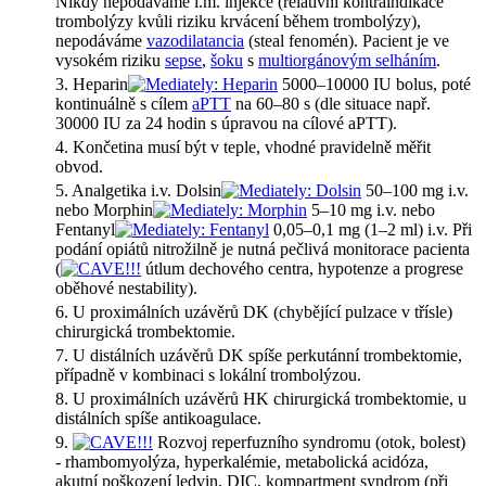
Nikdy nepodáváme i.m. injekce (relativní kontraindikace
trombolýzy kvůli riziku krvácení během trombolýzy),
nepodáváme
vazodilatancia
(steal fenomén). Pacient je ve
vysokém riziku
sepse
,
šoku
s
multiorgánovým selháním
.
3. Heparin
5000–10000 IU bolus, poté
kontinuálně s cílem
aPTT
na 60–80 s (dle situace např.
30000 IU za 24 hodin s úpravou na cílové aPTT).
4. Končetina musí být v teple, vhodné pravidelně měřit
obvod.
5. Analgetika i.v. Dolsin
50–100 mg i.v.
nebo Morphin
5–10 mg i.v. nebo
Fentanyl
0,05–0,1 mg (1–2 ml) i.v. Při
podání opiátů nitrožilně je nutná pečlivá monitorace pacienta
(
útlum dechového centra, hypotenze a progrese
oběhové nestability
).
6. U proximálních uzávěrů DK (chybějící pulzace v třísle)
chirurgická trombektomie.
7. U distálních uzávěrů DK spíše perkutánní trombektomie,
případně v kombinaci s lokální trombolýzou.
8. U proximálních uzávěrů HK chirurgická trombektomie, u
distálních spíše antikoagulace.
9.
Rozvoj reperfuzního syndromu (otok, bolest)
- rhambomyolýza, hyperkalémie, metabolická acidóza,
akutní poškození ledvin, DIC, kompartment syndrom (při