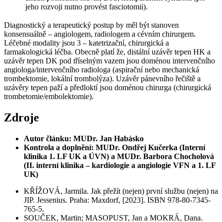
jeho rozvoji nutno provést fasciotomii)
.
Diagnostický a terapeutický postup by měl být stanoven
konsensuálně – angiologem, radiologem a cévním chirurgem.
Léčebné modality jsou 3 – katetrizační, chirurgická a
farmakologická léčba. Obecně platí že, distální uzávěr tepen HK a
uzávěr tepen DK pod tříselným vazem jsou doménou intervenčního
angiologa/intervenčního radiologa (aspirační nebo mechanická
trombektomie, lokální trombolýza). Uzávěr pánevního řečiště a
uzávěry tepen paží a předloktí jsou doménou chirurga (chirurgická
trombetomie/embolektomie).
Zdroje
Autor článku: MUDr. Jan Habásko
Kontrola a doplnění: MUDr. Ondřej Kučerka (Interní
klinika 1. LF UK a ÚVN) a MUDr. Barbora Chocholová
(II. interní klinika – kardiologie a angiologie VFN a 1. LF
UK)
KŘÍŽOVÁ, Jarmila. Jak přežít (nejen) první službu (nejen) na
JIP. Jessenius. Praha: Maxdorf, [2023]. ISBN 978-80-7345-
765-5.
SOUČEK, Martin; MASOPUST, Jan a MOKRÁ, Dana.