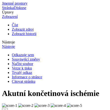
Jmenné prostory
Stránka
Diskuse
Úpravy
Zobrazení
Číst
Zobrazit zdroj
Zobrazit historii
Nástroje
Nástroje
Odkazuje sem
Související změny
Načíst soubor
Verze k tisku
Trvalý odkaz
Informace o stránce
Citovat stránku
Akutní končetinová ischémie