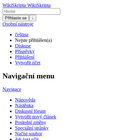
WikiSkripta
WikiSkripta
Přihlaste se
↓
Osobní nástroje
čeština
Nejste přihlášen(a)
Diskuse
Příspěvky
Přihlášení
Vytvořit účet
Navigační menu
Navigace
Nápověda
Nástěnka
Diskusní fórum
Vytvořit nový článek
Poslední změny
Speciální stránky
Načíst soubor
Jak (se) učit