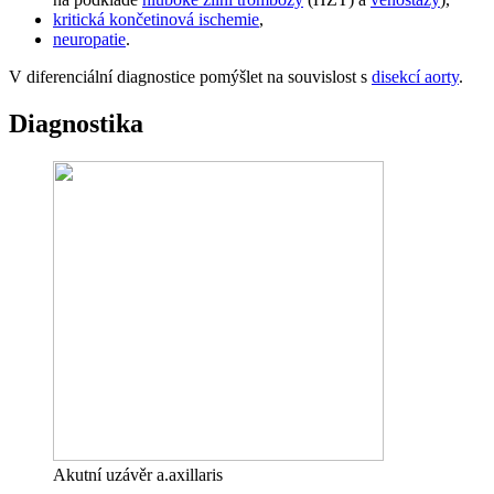
kritická končetinová ischemie
,
neuropatie
.
V diferenciální diagnostice pomýšlet na souvislost s
disekcí aorty
.
Diagnostika
Akutní uzávěr a.axillaris