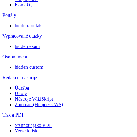
Kontakty
Portály
hidden-portals
Vypracované otázky
hidden-exam
Osobní menu
hidden-custom
Redakční nástroje
Údržba
Úkoly
Nástroje WikiSkript
Zammad (Helpdesk WS)
Tisk a PDF
Stáhnout jako PDF
Verze k tisku