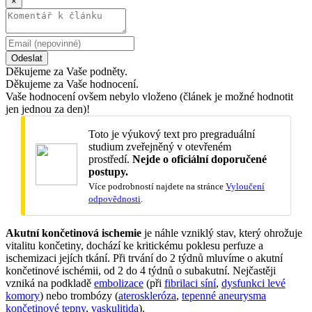
×
Odeslat
Děkujeme za Vaše podněty.
Děkujeme za Vaše hodnocení.
Vaše hodnocení ovšem nebylo vloženo (článek je možné hodnotit
jen jednou za den)!
Toto je výukový text pro pregraduální
studium zveřejněný v otevřeném
prostředí.
Nejde o oficiální doporučené
postupy.
Více podrobností najdete na stránce
Vyloučení
odpovědnosti
.
Akutní končetinová ischemie
je náhle vzniklý stav, který ohrožuje
vitalitu končetiny, dochází ke kritickému poklesu perfuze a
ischemizaci jejích tkání. Při trvání do 2 týdnů mluvíme o akutní
končetinové ischémii, od 2 do 4 týdnů o subakutní. Nejčastěji
vzniká na podkladě
embolizace
(při
fibrilaci síní
,
dysfunkci levé
komory
) nebo trombózy (
ateroskleróza
,
tepenné aneurysma
končetinové tepny
,
vaskulitida
).