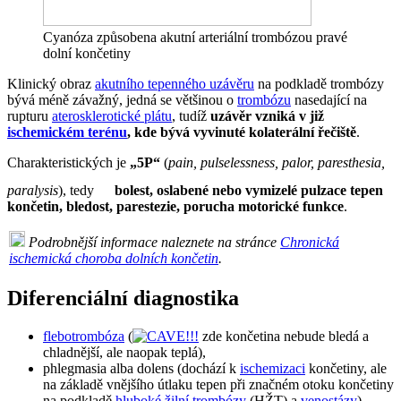
Cyanóza způsobena akutní arteriální trombózou pravé
dolní končetiny
Klinický obraz
akutního tepenného uzávěru
na podkladě trombózy
bývá méně závažný, jedná se většinou o
trombózu
nasedající na
rupturu
aterosklerotické plátu
, tudíž
uzávěr vzniká v již
ischemickém terénu
, kde bývá vyvinuté kolaterální řečiště
.
Charakteristických je
„5P“
(
pain, pulselessness, palor, paresthesia,
paralysis
), tedy
bolest, oslabené nebo vymizelé pulzace tepen
končetin, bledost, parestezie, porucha motorické funkce
.
Podrobnější informace naleznete na stránce
Chronická
ischemická choroba dolních končetin
.
Diferenciální diagnostika
flebotrombóza
(
zde končetina nebude bledá a
chladnější, ale naopak teplá
),
phlegmasia alba dolens (dochází k
ischemizaci
končetiny, ale
na základě vnějšího útlaku tepen při značném otoku končetiny
na podkladě
hluboké žilní trombózy
(HŽT) a
venostázy
),