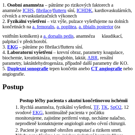
1.
Osobní anamnéza
– pátráme po rizikových faktorech a
anamnéze
ICHS
,
fibrilace
/
flutteru
síní,
ICHDK
, kardiovaskulárních,
cévních a revaskularizačních výkonech
2.
Fyzikální vyšetření
– viz výše, pulzace vyšetřujeme na dolních
končetinách na
a. femoralis
,
a. poplitea
,
a. tibialis posterior
(za
vnitřním kotníkem) a
a. dorsalis pedis
, anamnéza
klaudikací,
palpitací v předchorobí.
3.
EKG
– pátráme po fibrilaci/flutteru síní.
4.
Laboratorní vyšetření
– krevní obraz, parametry koagulace,
biochemie, kreatinkináza, myoglobin, laktát,
ABR
, renální
parametry, laktátdehydrogenáza, případně další parametry dle KO.
5.
Duplexní sonografie
tepen končetin anebo
CT angiografie
nebo
angiografie.
Postup
Postup léčby pacienta s akutní končetinovou ischémii
1. Rychlá anamnéza, fyzikální vyšetření,
TF
,
TK
,
SpO2
, 12
svodové
EKG
, kontinuálně pacienta v počátku
monitorujeme, zajistíme periferní vstup, necháme nalačno,
neprodleně kontaktujeme angiologii anebo cévní chirurgii.
2. Pacient je urgentně ohrožen amputací a rizikem smrti.