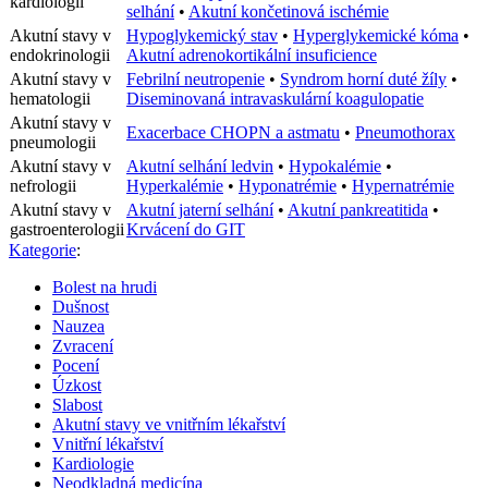
kardiologii
selhání
•
Akutní končetinová ischémie
Akutní stavy v
Hypoglykemický stav
•
Hyperglykemické kóma
•
endokrinologii
Akutní adrenokortikální insuficience
Akutní stavy v
Febrilní neutropenie
•
Syndrom horní duté žíly
•
hematologii
Diseminovaná intravaskulární koagulopatie
Akutní stavy v
Exacerbace CHOPN a astmatu
•
Pneumothorax
pneumologii
Akutní stavy v
Akutní selhání ledvin
•
Hypokalémie
•
nefrologii
Hyperkalémie
•
Hyponatrémie
•
Hypernatrémie
Akutní stavy v
Akutní jaterní selhání
•
Akutní pankreatitida
•
gastroenterologii
Krvácení do GIT
Kategorie
:
Bolest na hrudi
Dušnost
Nauzea
Zvracení
Pocení
Úzkost
Slabost
Akutní stavy ve vnitřním lékařství
Vnitřní lékařství
Kardiologie
Neodkladná medicína