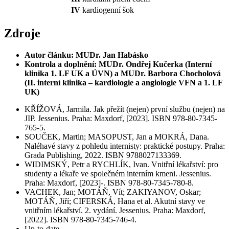
IV
kardiogenní šok
Zdroje
Autor článku: MUDr. Jan Habásko
Kontrola a doplnění: MUDr. Ondřej Kučerka (Interní
klinika 1. LF UK a ÚVN) a MUDr. Barbora Chocholová
(II. interní klinika – kardiologie a angiologie VFN a 1. LF
UK)
KŘÍŽOVÁ, Jarmila. Jak přežít (nejen) první službu (nejen) na
JIP. Jessenius. Praha: Maxdorf, [2023]. ISBN 978-80-7345-
765-5.
SOUČEK, Martin; MASOPUST, Jan a MOKRÁ, Dana.
Naléhavé stavy z pohledu internisty: praktické postupy. Praha:
Grada Publishing, 2022. ISBN 9788027133369.
WIDIMSKÝ, Petr a RYCHLÍK, Ivan. Vnitřní lékařství: pro
studenty a lékaře ve společném interním kmeni. Jessenius.
Praha: Maxdorf, [2023]-. ISBN 978-80-7345-780-8.
VACHEK, Jan; MOTÁŇ, Vít; ZAKIYANOV, Oskar;
MOTÁŇ, Jiří; CIFERSKÁ, Hana et al. Akutní stavy ve
vnitřním lékařství. 2. vydání. Jessenius. Praha: Maxdorf,
[2022]. ISBN 978-80-7345-746-4.
Up-to-date