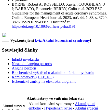
BYRNE, Robert A; ROSSELLO, Xavier; COUGHLAN, J
J; BARBATO, Emanuele; BERRY, Colin et al. 2023 ESC
Guidelines for the management of acute coronary syndromes.
Online. European Heart Journal. 2023, roč. 44, č. 38, s. 3720-
3826. ISSN 0195-668X. Dostupné z:
https://doi.org/10.1093/eurheartj/ehad191
.
Vyzkoušejte si
kvíz Akutní koronární syndromy
!
Související články
Infarkt myokardu
Nestabilní angina pectoris
Angina pectoris
Biochemická vyšetření u akutního infarktu myokardu
Kardiomarkery (1.LF, NT)
Ischemické změny na elektrokardiogramu
Akutní stavy ve vnitřním lékařství
Akutní koronární syndromy
•
Akutní plicní
Akutní stavy v
embolie
•
Hypertenzní krize
•
Akutní srdeční