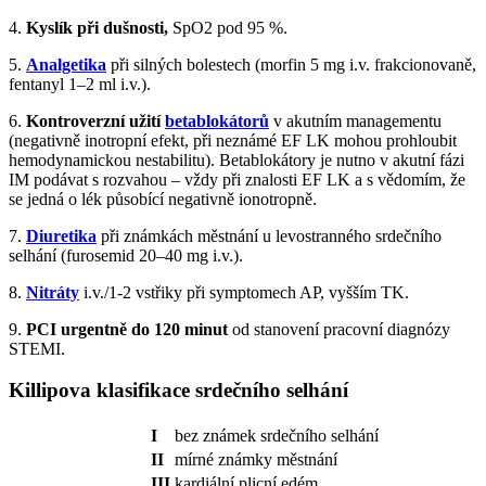
4.
Kyslík při dušnosti,
SpO2 pod 95 %.
5.
Analgetika
při silných bolestech (morfin 5 mg i.v. frakcionovaně,
fentanyl 1–2 ml i.v.).
6.
Kontroverzní užití
betablokátorů
v akutním managementu
(negativně inotropní efekt, při neznámé EF LK mohou prohloubit
hemodynamickou nestabilitu). Betablokátory je nutno v akutní fázi
IM podávat s rozvahou – vždy při znalosti EF LK a s vědomím, že
se jedná o lék působící negativně ionotropně.
7.
Diuretika
při známkách městnání u levostranného srdečního
selhání (furosemid 20–40 mg i.v.).
8.
Nitráty
i.v./1-2 vstřiky při symptomech AP, vyšším TK.
9.
PCI urgentně do 120 minut
od stanovení pracovní diagnózy
STEMI.
Killipova klasifikace srdečního selhání
I
bez známek srdečního selhání
II
mírné známky městnání
III
kardiální plicní edém