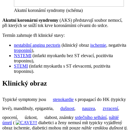
Akutní koronární syndromy (schéma)
Akutní koronární syndromy
(AKS) představují soubor nemocí,
při kterých se sníží tok krve koronárními cévami do srdce.
Termín zahrnuje tři klinické stavy:
nestabilní anginu pectoris
(klinický obraz
ischemie
, negativita
troponinů
),
NSTEMI
(infarkt myokardu bez ST elevací, pozitivita
troponinu),
STEMI
(infarkt myokardu s ST elevacemi, pozitivita
troponinu).
Klinický obraz
Typické symptomy jsou
stenokardie
s propagací do HK (typicky
levé), mandibuly, epigastria,
dušnost
,
nauzea
,
zvracení
,
opocení,
úzkost,
slabost, známky
srdečního selhání
,
náhlé
úmrtí
(
diabetici a ženy nemusí mít typicky vyjádřený
obraz ischemie, diabetici mohou mít pouze
náhle vzniklou dušnost tj.