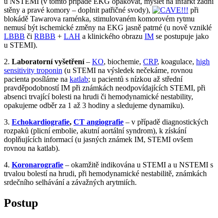
u NSTEMI (v tomto případě EKG opakovat, myslet na infarkt zadní
stěny a pravé komory – doplnit patřičné svody),
při
blokádě Tawarova raménka, stimulovaném komorovém rytmu
nemusí být ischemické změny na EKG jasně patrné (u nově vzniklé
LBBB
či
RBBB
+
LAH
a klinického obrazu
IM
se postupuje jako
u STEMI)
.
2.
Laboratorní vyšetření
–
KO
, biochemie,
CRP
, koagulace,
high
sensitivity troponin
(u STEMI na výsledek nečekáme, rovnou
pacienta posíláme na
katlab
; u pacientů s nízkou až střední
pravděpodobností IM při známkách neodpovídajících STEMI, při
absenci trvající bolesti na hrudi či hemodynamické nestability,
opakujeme odběr za 1 až 3 hodiny a sledujeme dynamiku).
3.
Echokardiografie
,
CT angiografie
– v případě diagnostických
rozpaků (plicní embolie, akutní aortální syndrom), k získání
doplňujících informací (u jasných známek IM, STEMI ovšem
rovnou na katlab).
4.
Koronarografie
– okamžitě indikována u STEMI a u NSTEMI s
trvalou bolestí na hrudi, při hemodynamické nestabilitě, známkách
srdečního selhávání a závažných arytmiích.
Postup