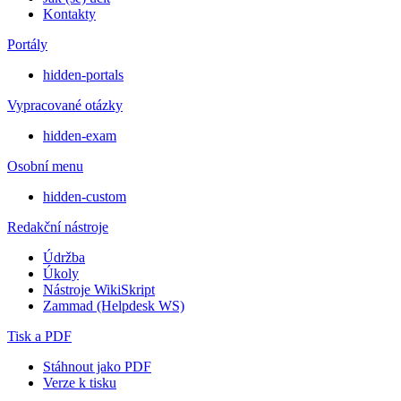
Kontakty
Portály
hidden-portals
Vypracované otázky
hidden-exam
Osobní menu
hidden-custom
Redakční nástroje
Údržba
Úkoly
Nástroje WikiSkript
Zammad (Helpdesk WS)
Tisk a PDF
Stáhnout jako PDF
Verze k tisku