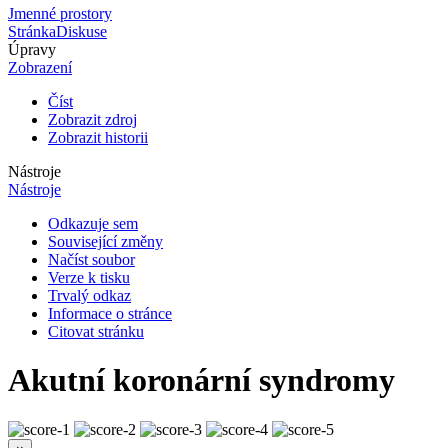
Jmenné prostory
Stránka
Diskuse
Úpravy
Zobrazení
Číst
Zobrazit zdroj
Zobrazit historii
Nástroje
Nástroje
Odkazuje sem
Související změny
Načíst soubor
Verze k tisku
Trvalý odkaz
Informace o stránce
Citovat stránku
Akutní koronární syndromy