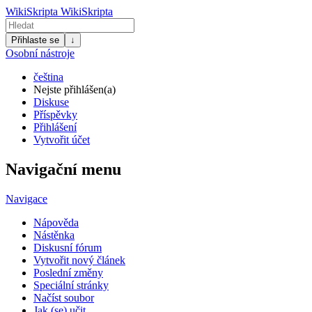
WikiSkripta
WikiSkripta
Přihlaste se
↓
Osobní nástroje
čeština
Nejste přihlášen(a)
Diskuse
Příspěvky
Přihlášení
Vytvořit účet
Navigační menu
Navigace
Nápověda
Nástěnka
Diskusní fórum
Vytvořit nový článek
Poslední změny
Speciální stránky
Načíst soubor
Jak (se) učit