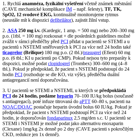
1. Rychlá
anamnéza, fyzikální vyšetření
včetně známek městnání
(CAVE mechanické komplikace
IM
– např. šelesty),
TF, TK,
SpO2, 12 svodové EKG,
kontinuálně monitorujeme rytmus
(neustále mít k dispozici
defibrilátor
), zajistit žilní vstup.
2.
ASA
250 mg i.v.
(Kardegic, 1 amp. = 500 mg) nebo 200–300 mg
p.o. (1tbl. = 100 mg) rozkousat + dle posledních guidelines možné
zvážit v rámci předléčby před
PCI
přidat u pacientů se STEMI a u
pacientů s NSTEMI směřovaných k PCI za více než 24 hodin také
ticagrelor
(Brilique)
180 mg p.o. (2 tbl.)/
prasugrel
(Efient) 60 mg
p.o. (6 tbl.; KI u pacientů po CMP). Pokud nejsou tyto preparáty k
dispozici, možné podat
clopidogrel
(Trombex) 300–600 mg (4–8
tbl.). Pokud je předpoklad, že pacient s NSTEMI podstoupí do 24
hodin
PCI
(rozhoduje se dle KO, viz výše), předléčba duální
antiagregancií není doporučována.
3. U pacientů se STEMI a NSTEMI, u kterých se
předpokládá
PCI
do 24 hodin,
podáme
heparin
70–100 IU/kg bolus (současně
s antiagregací), poté infuze titrovaná do
aPTT
60–80 s, pacienti na
NOAC/DOAC
postačuje heparin úvodní bolus 60 IU/kg. Pokud je
předpoklad, že pacient s NSTEMI podstoupí PCI za více než 24
hodin, je doporučován
fondaparinux
2,5 mg/den s.c. U pacientů se
STEMI i NSTEMI je možné podat jako alternativu enoxaparin
(Clexane) 1mg/kg 2x denně po 2 dny (CAVE pacienti s pokročilým
CKD, redukce jen 1x denně).