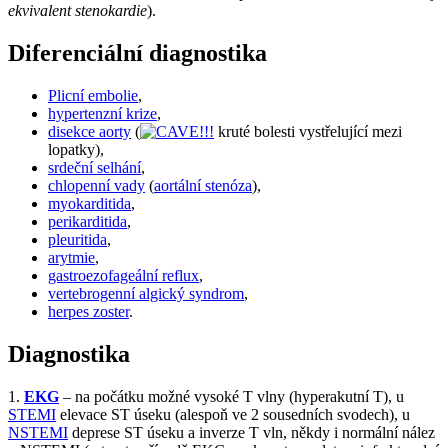
ekvivalent stenokardie
).
Diferenciální diagnostika
Plicní embolie
,
hypertenzní krize
,
disekce aorty
(
kruté bolesti vystřelující mezi
lopatky
),
srdeční selhání
,
chlopenní vady
(
aortální stenóza
),
myokarditida
,
perikarditida
,
pleuritida
,
arytmie
,
gastroezofageální reflux
,
vertebrogenní algický syndrom
,
herpes zoster
.
Diagnostika
1.
EKG
– na počátku možné vysoké T vlny (hyperakutní T), u
STEMI
elevace ST úseku (alespoň ve 2 sousedních svodech), u
NSTEMI
deprese ST úseku a inverze T vln, někdy i normální nález