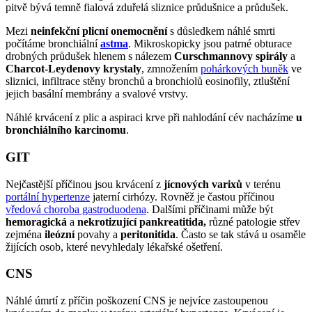
pitvě bývá temně fialová zduřelá sliznice průdušnice a průdušek.
Mezi
neinfekční plicní onemocnění
s důsledkem náhlé smrti
počítáme bronchiální
astma
. Mikroskopicky jsou patrné obturace
drobných průdušek hlenem s nálezem
Curschmannovy spirály
a
Charcot-Leydenovy krystaly
, zmnožením
pohárkových buněk
ve
sliznici, infiltrace stěny bronchů a bronchiolů eosinofily, ztluštění
jejich basální membrány a svalové vrstvy.
Náhlé krvácení z plic a aspiraci krve při nahlodání cév nacházíme
u
bronchiálního karcinomu
.
GIT
Nejčastější příčinou jsou krvácení z
jícnových varixů
v terénu
portální hypertenze
jaterní cirhózy. Rovněž je častou příčinou
vředová choroba gastroduodena
. Dalšími příčinami může být
hemoragická
a
nekrotizující pankreatitida,
různé patologie střev
zejména
ileózní
povahy a
peritonitida
. Často se tak stává u osaměle
žijících osob, které nevyhledaly lékařské ošetření.
CNS
Náhlé úmrtí z příčin poškození CNS je nejvíce zastoupenou