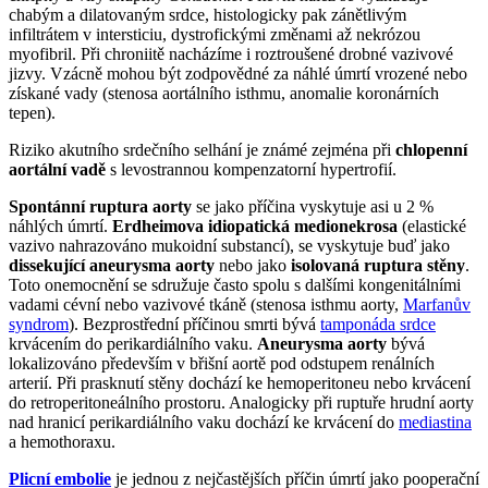
chabým a dilatovaným srdce, histologicky pak zánětlivým
infiltrátem v intersticiu, dystrofickými změnami až nekrózou
myofibril. Při chroniitě nacházíme i roztroušené drobné vazivové
jizvy. Vzácně mohou být zodpovědné za náhlé úmrtí vrozené nebo
získané vady (stenosa aortálního isthmu, anomalie koronárních
tepen).
Riziko akutního srdečního selhání je známé zejména při
chlopenní
aortální vadě
s levostrannou kompenzatorní hypertrofií.
Spontánní ruptura aorty
se jako příčina vyskytuje asi u 2 %
náhlých úmrtí.
Erdheimova idiopatická medionekrosa
(elastické
vazivo nahrazováno mukoidní substancí), se vyskytuje buď jako
dissekující aneurysma aorty
nebo jako
isolovaná ruptura stěny
.
Toto onemocnění se sdružuje často spolu s dalšími kongenitálními
vadami cévní nebo vazivové tkáně (stenosa isthmu aorty,
Marfanův
syndrom
). Bezprostřední příčinou smrti bývá
tamponáda srdce
krvácením do perikardiálního vaku.
Aneurysma aorty
bývá
lokalizováno především v břišní aortě pod odstupem renálních
arterií. Při prasknutí stěny dochází ke hemoperitoneu nebo krvácení
do retroperitoneálního prostoru. Analogicky při ruptuře hrudní aorty
nad hranicí perikardiálního vaku dochází ke krvácení do
mediastina
a hemothoraxu.
Plicní embolie
je jednou z nejčastějších příčin úmrtí jako pooperační