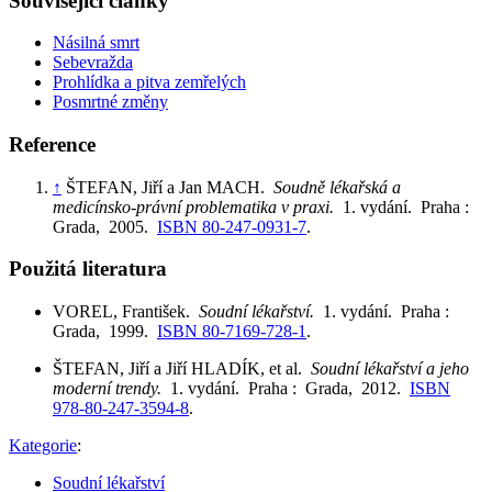
Související články
Násilná smrt
Sebevražda
Prohlídka a pitva zemřelých
Posmrtné změny
Reference
↑
ŠTEFAN, Jiří a Jan MACH.
Soudně lékařská a
medicínsko-právní problematika v praxi.
1. vydání. Praha :
Grada, 2005.
ISBN 80-247-0931-7
.
Použitá literatura
VOREL, František.
Soudní lékařství.
1. vydání. Praha :
Grada, 1999.
ISBN 80-7169-728-1
.
ŠTEFAN, Jiří a Jiří HLADÍK, et al.
Soudní lékařství a jeho
moderní trendy.
1. vydání. Praha : Grada, 2012.
ISBN
978-80-247-3594-8
.
Kategorie
:
Soudní lékařství