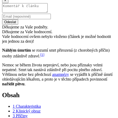
×
Odeslat
Děkujeme za Vaše podněty.
Děkujeme za Vaše hodnocení.
Vaše hodnocení ovšem nebylo vloženo (článek je možné hodnotit
jen jednou za den)!
Náhlým úmrtím
se rozumí smrt přirozená (z chorobných příčin)
[
1
]
osoby zdánlivě zdravé.
Nemoc se během života neprojeví, nebo jsou příznaky velmi
nepatrné. Smrt tak nastává zdánlivě při pocitu plného zdraví.
Většinou nelze bez předchozí
anamnézy
se vyjádřit k příčině úmrtí
ohledávajícím lékařem, a proto je v těchto případech povinností
nařídit pitvu
.
Obsah
1
Charakteristika
2
Klinický obraz
3
Příčiny