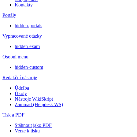
Kontakty
Portály
hidden-portals
Vypracované otázky
hidden-exam
Osobní menu
hidden-custom
Redakční nástroje
Údržba
Úkoly
Nástroje WikiSkript
Zammad (Helpdesk WS)
Tisk a PDF
Stáhnout jako PDF
Verze k tisku