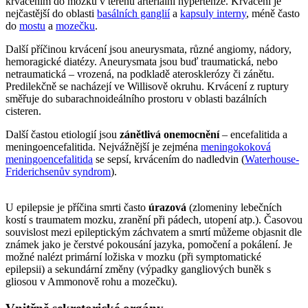
krvácením do mozku v terénu arteriální hypertenze. Krvácení je
nejčastější do oblasti
basálních ganglií
a
kapsuly interny
, méně často
do
mostu
a
mozečku
.
Další příčinou krvácení jsou aneurysmata, různé angiomy, nádory,
hemoragické diatézy. Aneurysmata jsou buď traumatická, nebo
netraumatická – vrozená, na podkladě aterosklerózy či zánětu.
Predilekčně se nacházejí ve Willisově okruhu. Krvácení z ruptury
směřuje do subarachnoideálního prostoru v oblasti bazálních
cisteren.
Další častou etiologií jsou
zánětlivá onemocnění
– encefalitida a
meningoencefalitida. Nejvážnější je zejména
meningokoková
meningoencefalitida
se sepsí, krvácením do nadledvin (
Waterhouse-
Friderichsenův syndrom
).
U epilepsie je příčina smrti často
úrazová
(zlomeniny lebečních
kostí s traumatem mozku, zranění při pádech, utopení atp.). Časovou
souvislost mezi epileptickým záchvatem a smrtí můžeme objasnit dle
známek jako je čerstvé pokousání jazyka, pomočení a pokálení. Je
možné nalézt primární ložiska v mozku (při symptomatické
epilepsii) a sekundární změny (výpadky gangliových buněk s
gliosou v Ammonově rohu a mozečku).