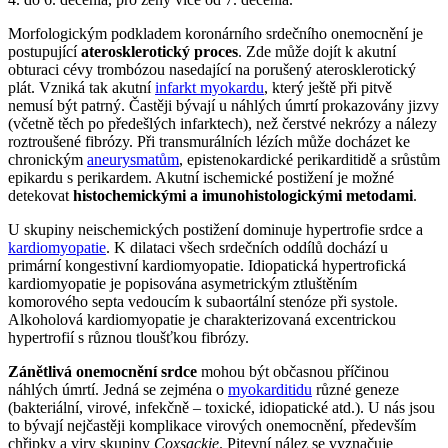
Morfologickým podkladem koronárního srdečního onemocnění je
postupující
aterosklerotický proces
. Zde může dojít k akutní
obturaci cévy trombózou nasedající na porušený aterosklerotický
plát. Vzniká tak akutní
infarkt myokardu
, který ještě při pitvě
nemusí být patrný. Častěji bývají u náhlých úmrtí prokazovány jizvy
(včetně těch po předešlých infarktech), než čerstvé nekrózy a nálezy
roztroušené fibrózy. Při transmurálních lézích může docházet ke
chronickým
aneurysmatům
, epistenokardické perikarditidě a srůstům
epikardu s perikardem. Akutní ischemické postižení je možné
detekovat
histochemickými a imunohistologickými metodami
.
U skupiny neischemických postižení dominuje hypertrofie srdce a
kardiomyopatie
. K dilataci všech srdečních oddílů dochází u
primární kongestivní kardiomyopatie. Idiopatická hypertrofická
kardiomyopatie je popisována asymetrickým ztluštěním
komorového septa vedoucím k subaortální stenóze při systole.
Alkoholová kardiomyopatie je charakterizovaná excentrickou
hypertrofií s různou tloušťkou fibrózy.
Zánětlivá onemocnění srdce
mohou být občasnou příčinou
náhlých úmrtí. Jedná se zejména o
myokarditidu
různé geneze
(bakteriální, virové, infekčně – toxické, idiopatické atd.). U nás jsou
to bývají nejčastěji komplikace virových onemocnění, především
chřipky a viry skupiny
Coxsackie
. Pitevní nález se vyznačuje