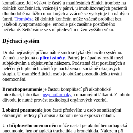
komplikace. Její výskyt je častý u manifestních žilních trombóz na
dolních končetinách, vzácněji v pánvi, u imobilizovaných pacientů
dlouhodobě na lůžko upoutaných a vzácně se vyskytuje i u náhlých
úmrtí.
Trombóza
žil dolních končetin může vzácně probíhat bez
jakékoli symptomatologie, embolie pak zasáhne postiženého
nečekaně. Setkáváme se s ní především u žen vyššího věku.
Dýchací systém
Druhá nejčastější příčina náhlé smrti se týká dýchacího systému.
Zejména se jedná o
plicní záněty
. Patrný je nápadný rozdíl mezi
subjektivním a objektivním nálezem. Podstatná část postižených a
neléčených plicních zánětů je nacházena u sociálně okrajových
skupin. U osaměle žijících osob je obtížné posoudit délku trvání
onemocnění.
Bronchopneumonie
je častou komplikací při alkoholické
intoxikaci, intoxikaci
psychofarmaky
a omamnými látkami. Z tohoto
důvodu je nutné provést toxikologii orgánových vzorků.
Lobární pneumonie
jsou časté především u osob se sníženými
obrannými reflexy při abusu alkoholu nebo expozici chladu.
U
chřipkového onemocnění
může nastat perakutní hemorhagická
pneumonie, hemorhagická tracheitida a bronchitida. Nálezem při