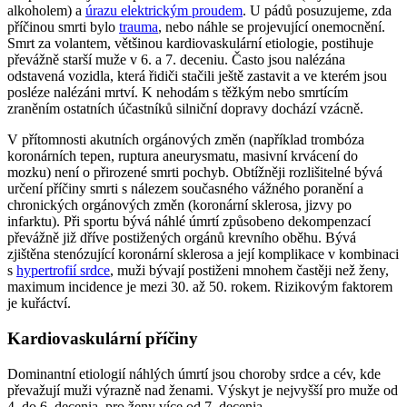
alkoholem) a
úrazu elektrickým proudem
. U pádů posuzujeme, zda
příčinou smrti bylo
trauma
, nebo náhle se projevující onemocnění.
Smrt za volantem, většinou kardiovaskulární etiologie, postihuje
převážně starší muže v 6. a 7. deceniu. Často jsou nalézána
odstavená vozidla, která řidiči stačili ještě zastavit a ve kterém jsou
posléze nalézáni mrtví. K nehodám s těžkým nebo smrtícím
zraněním ostatních účastníků silniční dopravy dochází vzácně.
V přítomnosti akutních orgánových změn (například trombóza
koronárních tepen, ruptura aneurysmatu, masivní krvácení do
mozku) není o přirozené smrti pochyb. Obtížněji rozlišitelné bývá
určení příčiny smrti s nálezem současného vážného poranění a
chronických orgánových změn (koronární sklerosa, jizvy po
infarktu). Při sportu bývá náhlé úmrtí způsobeno dekompenzací
převážně již dříve postižených orgánů krevního oběhu. Bývá
zjištěna stenózující koronární sklerosa a její komplikace v kombinaci
s
hypertrofií srdce
, muži bývají postiženi mnohem častěji než ženy,
maximum incidence je mezi 30. až 50. rokem. Rizikovým faktorem
je kuřáctví.
Kardiovaskulární příčiny
Dominantní etiologií náhlých úmrtí jsou choroby srdce a cév, kde
převažují muži výrazně nad ženami. Výskyt je nejvyšší pro muže od
4. do 6. decenia, pro ženy více od 7. decenia.