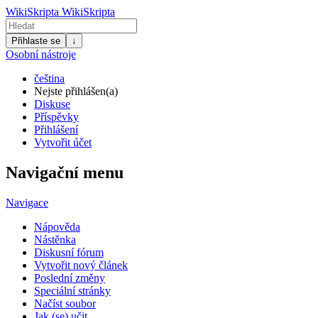
WikiSkripta
WikiSkripta
Přihlaste se
↓
Osobní nástroje
čeština
Nejste přihlášen(a)
Diskuse
Příspěvky
Přihlášení
Vytvořit účet
Navigační menu
Navigace
Nápověda
Nástěnka
Diskusní fórum
Vytvořit nový článek
Poslední změny
Speciální stránky
Načíst soubor
Jak (se) učit