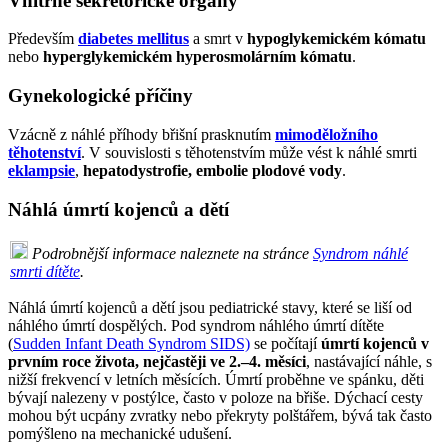
Vnitřně sekretorické orgány
Především
diabetes mellitus
a smrt v
hypoglykemickém kómatu
nebo
hyperglykemickém hyperosmolárním kómatu
.
Gynekologické příčiny
Vzácně z náhlé příhody břišní prasknutím
mimoděložního
těhotenství
. V souvislosti s těhotenstvím může vést k náhlé smrti
eklampsie
,
hepatodystrofie, embolie plodové vody
.
Náhlá úmrtí kojenců a dětí
Podrobnější informace naleznete na stránce
Syndrom náhlé
smrti dítěte
.
Náhlá úmrtí kojenců a dětí jsou pediatrické stavy, které se liší od
náhlého úmrtí dospělých. Pod syndrom náhlého úmrtí dítěte
(
Sudden Infant Death Syndrom SIDS)
se počítají
úmrtí kojenců v
prvním roce života, nejčastěji ve 2.–4. měsíci
, nastávající náhle, s
nižší frekvencí v letních měsících. Úmrtí proběhne ve spánku, děti
bývají nalezeny v postýlce, často v poloze na břiše. Dýchací cesty
mohou být ucpány zvratky nebo překryty polštářem, bývá tak často
pomýšleno na mechanické udušení.