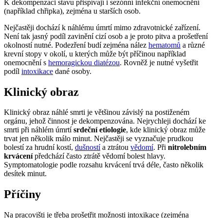
K dekompenzaci stavu přispívají i sezónní infekční onemocnění
(například chřipka), zejména u starších osob.
Nejčastěji dochází k náhlému úmrtí mimo zdravotnické zařízení.
Není tak jasný podíl zavinění cizí osob a je proto pitva a prošetření
okolností nutné. Podezření budí zejména nález
hematomů
a různé
krevní stopy v okolí, u kterých může být příčinou například
onemocnění s
hemoragickou diatézou
. Rovněž je nutné vyšetřit
podíl
intoxikace
dané osoby.
Klinický obraz
Klinický obraz náhlé smrti je většinou závislý na postiženém
orgánu, jehož činnost je dekompenzována. Nejrychleji dochází ke
smrti při náhlém úmrtí
srdeční etiologie
, kde klinický obraz může
trvat jen několik málo minut. Nejčastěji se vyznačuje prudkou
bolestí za hrudní kostí,
dušností
a ztrátou
vědomí
. Při
nitrolebním
krvácení
předchází často ztrátě vědomí bolest hlavy.
Symptomatologie podle rozsahu krvácení trvá déle, často několik
desítek minut.
Příčiny
Na pracovišti je třeba prošetřit možnosti intoxikace (zejména