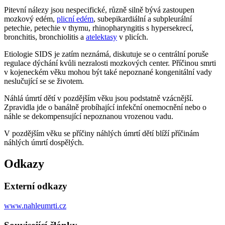
Pitevní nálezy jsou nespecifické, různě silně bývá zastoupen
mozkový edém,
plicní edém
, subepikardiální a subpleurální
petechie, petechie v thymu, rhinopharyngitis s hypersekrecí,
bronchitis, bronchiolitis a
atelektasy
v plicích.
Etiologie SIDS je zatím neznámá, diskutuje se o centrální poruše
regulace dýchání kvůli nezralosti mozkových center. Příčinou smrti
v kojeneckém věku mohou být také nepoznané kongenitální vady
neslučující se se životem.
Náhlá úmrtí dětí v pozdějším věku jsou podstatně vzácnější.
Zpravidla jde o banálně probíhající infekční onemocnění nebo o
náhle se dekompensující nepoznanou vrozenou vadu.
V pozdějším věku se příčiny náhlých úmrtí dětí blíží příčinám
náhlých úmrtí dospělých.
Odkazy
Externí odkazy
www.nahleumrti.cz