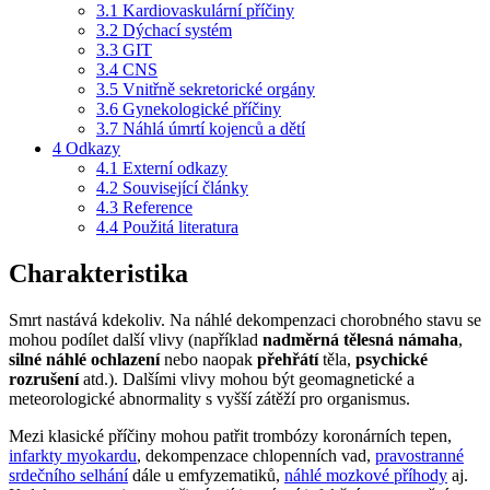
3.1
Kardiovaskulární příčiny
3.2
Dýchací systém
3.3
GIT
3.4
CNS
3.5
Vnitřně sekretorické orgány
3.6
Gynekologické příčiny
3.7
Náhlá úmrtí kojenců a dětí
4
Odkazy
4.1
Externí odkazy
4.2
Související články
4.3
Reference
4.4
Použitá literatura
Charakteristika
Smrt nastává kdekoliv. Na náhlé dekompenzaci chorobného stavu se
mohou podílet další vlivy (například
nadměrná tělesná námaha
,
silné náhlé ochlazení
nebo naopak
přehřátí
těla,
psychické
rozrušení
atd.). Dalšími vlivy mohou být geomagnetické a
meteorologické abnormality s vyšší zátěží pro organismus.
Mezi klasické příčiny mohou patřit trombózy koronárních tepen,
infarkty myokardu
, dekompenzace chlopenních vad,
pravostranné
srdečního selhání
dále u emfyzematiků,
náhlé mozkové příhody
aj.