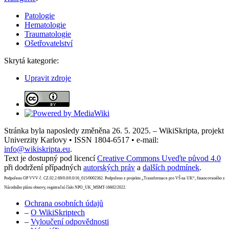
Patologie
Hematologie
Traumatologie
Ošetřovatelství
Skrytá kategorie:
Upravit zdroje
Stránka byla naposledy změněna 26. 5. 2025. – WikiSkripta, projekt
Univerzity Karlovy • ISSN 1804-6517 • e-mail:
info@wikiskripta.eu
.
Text je dostupný pod licencí
Creative Commons Uveďte původ 4.0
při dodržení případných
autorských práv
a
dalších podmínek
.
Podpořeno OP VVV č. CZ.02.2.69/0.0/0.0/16_015/0002362. Podpořeno z projektu „Transformace pro VŠ na UK“, financovaného z
Národního plánu obnovy, registrační číslo NPO_UK_MSMT-16602/2022.
Ochrana osobních údajů
–
O WikiSkriptech
–
Vyloučení odpovědnosti