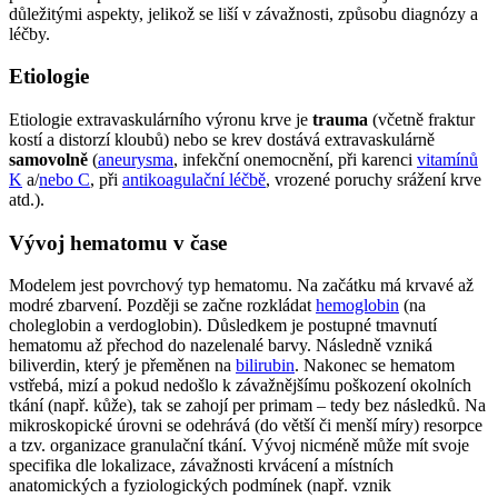
důležitými aspekty, jelikož se liší v závažnosti, způsobu diagnózy a
léčby.
Etiologie
Etiologie extravaskulárního výronu krve je
trauma
(včetně fraktur
kostí a distorzí kloubů) nebo se krev dostává extravaskulárně
samovolně
(
aneurysma
, infekční onemocnění, při karenci
vitamínů
K
a/
nebo C
, při
antikoagulační léčbě
, vrozené poruchy srážení krve
atd.).
Vývoj hematomu v čase
Modelem jest povrchový typ hematomu. Na začátku má krvavé až
modré zbarvení. Později se začne rozkládat
hemoglobin
(na
choleglobin a verdoglobin). Důsledkem je postupné tmavnutí
hematomu až přechod do nazelenalé barvy. Následně vzniká
biliverdin, který je přeměnen na
bilirubin
. Nakonec se hematom
vstřebá, mizí a pokud nedošlo k závažnějšímu poškození okolních
tkání (např. kůže), tak se zahojí per primam – tedy bez následků. Na
mikroskopické úrovni se odehrává (do větší či menší míry) resorpce
a tzv. organizace granulační tkání. Vývoj nicméně může mít svoje
specifika dle lokalizace, závažnosti krvácení a místních
anatomických a fyziologických podmínek (např. vznik