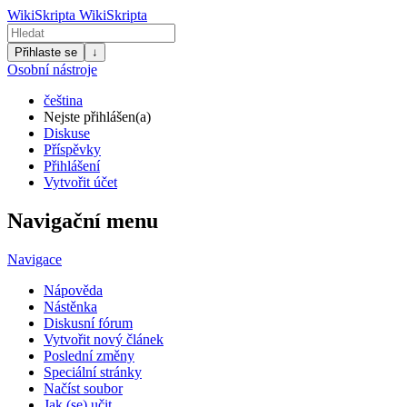
WikiSkripta
WikiSkripta
Přihlaste se
↓
Osobní nástroje
čeština
Nejste přihlášen(a)
Diskuse
Příspěvky
Přihlášení
Vytvořit účet
Navigační menu
Navigace
Nápověda
Nástěnka
Diskusní fórum
Vytvořit nový článek
Poslední změny
Speciální stránky
Načíst soubor
Jak (se) učit