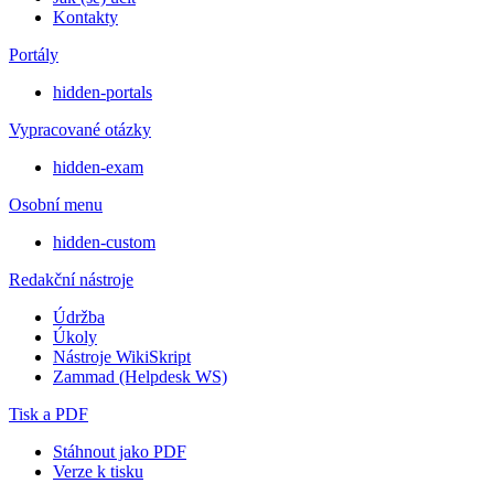
Kontakty
Portály
hidden-portals
Vypracované otázky
hidden-exam
Osobní menu
hidden-custom
Redakční nástroje
Údržba
Úkoly
Nástroje WikiSkript
Zammad (Helpdesk WS)
Tisk a PDF
Stáhnout jako PDF
Verze k tisku