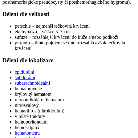
posthemorhagické pseudocysty či posthemorhagického hygromu).
Dělení dle velikosti
petechie – nejmenší tečkovitá krvácení
ekchymóza – větší než 3 cm
sufuze – rozsáhlejší krvácení do kůže a/nebo podkoží
purpura – tímto pojmem se míní rozsáhlá avšak tečkovitá
krvácení
Dělení dle lokalizace
epidurální
subdurální
subarachnoideální
hematomyelie
brýlovitý hematom
retroaurikulární hematom
nitrosvalový
hemarthros (nitrokloubní)
v místě fraktury
hemoperitoneum
hemosalpinx
hematometra