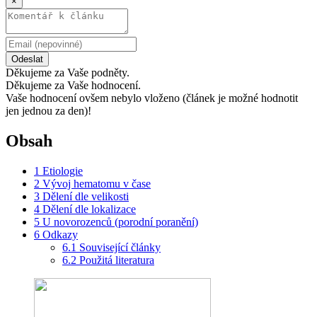
×
Odeslat
Děkujeme za Vaše podněty.
Děkujeme za Vaše hodnocení.
Vaše hodnocení ovšem nebylo vloženo (článek je možné hodnotit
jen jednou za den)!
Obsah
1
Etiologie
2
Vývoj hematomu v čase
3
Dělení dle velikosti
4
Dělení dle lokalizace
5
U novorozenců (porodní poranění)
6
Odkazy
6.1
Související články
6.2
Použitá literatura