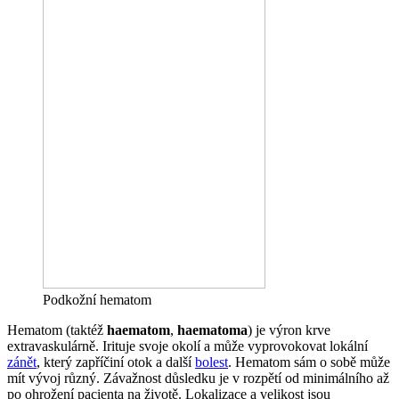
Podkožní hematom
Hematom (taktéž
haematom
,
haematoma
) je výron krve
extravaskulárně. Irituje svoje okolí a může vyprovokovat lokální
zánět
, který zapříčiní otok a další
bolest
. Hematom sám o sobě může
mít vývoj různý. Závažnost důsledku je v rozpětí od minimálního až
po ohrožení pacienta na životě. Lokalizace a velikost jsou