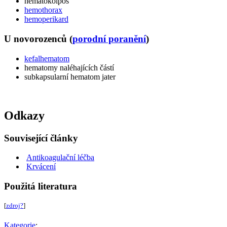
hematokolpos
hemothorax
hemoperikard
U novorozenců (
porodní poranění
)
kefalhematom
hematomy naléhajících částí
subkapsularní hematom jater
Odkazy
Související články
Antikoagulační léčba
Krvácení
Použitá literatura
[
zdroj?
]
Kategorie
: