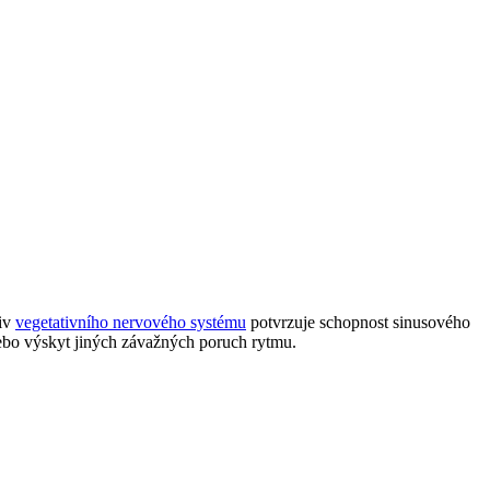
liv
vegetativního nervového systému
potvrzuje schopnost sinusového
ebo výskyt jiných závažných poruch rytmu.