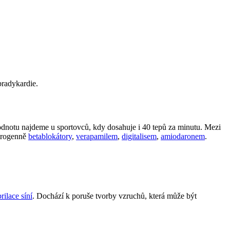
bradykardie.
hodnotu najdeme u sportovců, kdy dosahuje i 40 tepů za minutu. Mezi
atrogenně
betablokátory
,
verapamilem
,
digitalisem
,
amiodaronem
.
brilace síní
. Dochází k poruše tvorby vzruchů, která může být