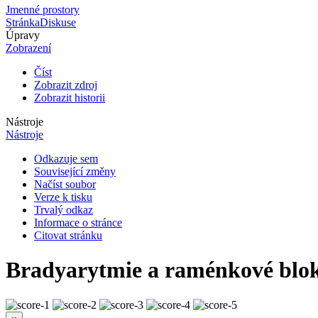
Jmenné prostory
Stránka
Diskuse
Úpravy
Zobrazení
Číst
Zobrazit zdroj
Zobrazit historii
Nástroje
Nástroje
Odkazuje sem
Související změny
Načíst soubor
Verze k tisku
Trvalý odkaz
Informace o stránce
Citovat stránku
Bradyarytmie a raménkové blo