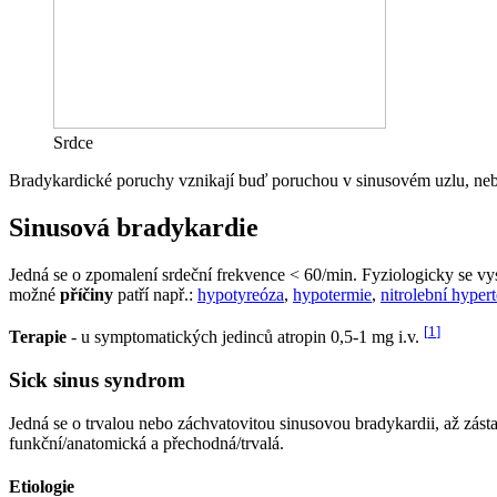
Srdce
Bradykardické poruchy vznikají buď poruchou v sinusovém uzlu, nebo
Sinusová bradykardie
Jedná se o zpomalení srdeční frekvence < 60/min. Fyziologicky se vy
možné
příčiny
patří např.:
hypotyreóza
,
hypotermie
,
nitrolební hyper
[
1
]
Terapie
- u symptomatických jedinců atropin 0,5-1 mg i.v.
Sick sinus syndrom
Jedná se o trvalou nebo záchvatovitou sinusovou bradykardii, až zást
funkční/anatomická a přechodná/trvalá.
Etiologie