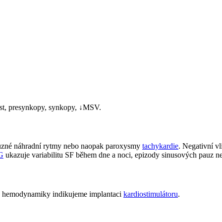
nost, presynkopy, synkopy, ↓MSV.
různé náhradní rytmy nebo naopak paroxysmy
tachykardie
. Negativní v
G
ukazuje variabilitu SF během dne a noci, epizody sinusových pauz n
hou hemodynamiky indikujeme implantaci
kardiostimulátoru
.