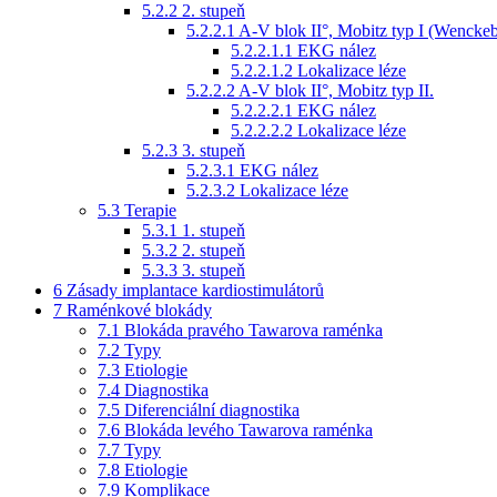
5.2.2
2. stupeň
5.2.2.1
A-V blok II°, Mobitz typ I (Wencke
5.2.2.1.1
EKG nález
5.2.2.1.2
Lokalizace léze
5.2.2.2
A-V blok II°, Mobitz typ II.
5.2.2.2.1
EKG nález
5.2.2.2.2
Lokalizace léze
5.2.3
3. stupeň
5.2.3.1
EKG nález
5.2.3.2
Lokalizace léze
5.3
Terapie
5.3.1
1. stupeň
5.3.2
2. stupeň
5.3.3
3. stupeň
6
Zásady implantace kardiostimulátorů
7
Raménkové blokády
7.1
Blokáda pravého Tawarova raménka
7.2
Typy
7.3
Etiologie
7.4
Diagnostika
7.5
Diferenciální diagnostika
7.6
Blokáda levého Tawarova raménka
7.7
Typy
7.8
Etiologie
7.9
Komplikace