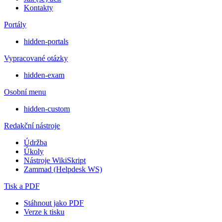
Kontakty
Portály
hidden-portals
Vypracované otázky
hidden-exam
Osobní menu
hidden-custom
Redakční nástroje
Údržba
Úkoly
Nástroje WikiSkript
Zammad (Helpdesk WS)
Tisk a PDF
Stáhnout jako PDF
Verze k tisku