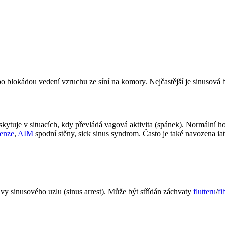
 blokádou vedení vzruchu ze síní na komory. Nejčastější je sinusová 
skytuje v situacích, kdy převládá vagová aktivita (spánek). Normální 
tenze
,
AIM
spodní stěny, sick sinus syndrom. Často je také navozena i
avy sinusového uzlu (sinus arrest). Může být střídán záchvaty
flutteru
/
fi