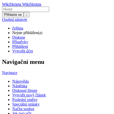
WikiSkripta
WikiSkripta
Přihlaste se
↓
Osobní nástroje
čeština
Nejste přihlášen(a)
Diskuse
Příspěvky
Přihlášení
Vytvořit účet
Navigační menu
Navigace
Nápověda
Nástěnka
Diskusní fórum
Vytvořit nový článek
Poslední změny
Speciální stránky
Načíst soubor
Jak (se) učit