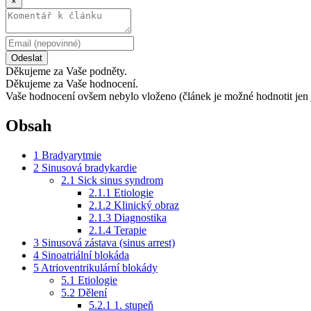
×
Odeslat
Děkujeme za Vaše podněty.
Děkujeme za Vaše hodnocení.
Vaše hodnocení ovšem nebylo vloženo (článek je možné hodnotit jen 
Obsah
1
Bradyarytmie
2
Sinusová bradykardie
2.1
Sick sinus syndrom
2.1.1
Etiologie
2.1.2
Klinický obraz
2.1.3
Diagnostika
2.1.4
Terapie
3
Sinusová zástava (sinus arrest)
4
Sinoatriální blokáda
5
Atrioventrikulární blokády
5.1
Etiologie
5.2
Dělení
5.2.1
1. stupeň