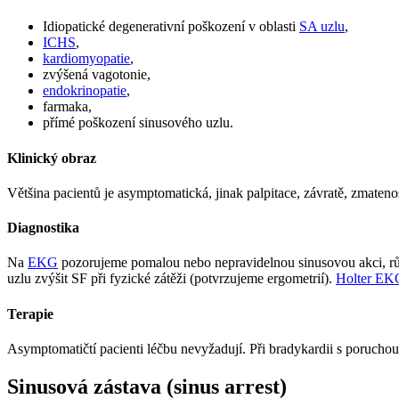
Idiopatické degenerativní poškození v oblasti
SA uzlu
,
ICHS
,
kardiomyopatie
,
zvýšená vagotonie,
endokrinopatie
,
farmaka,
přímé poškození sinusového uzlu.
Klinický obraz
Většina pacientů je asymptomatická, jinak palpitace, závratě, zmate
Diagnostika
Na
EKG
pozorujeme pomalou nebo nepravidelnou sinusovou akci, 
uzlu zvýšit SF při fyzické zátěži (potvrzujeme ergometrií).
Holter EK
Terapie
Asymptomatičtí pacienti léčbu nevyžadují. Při bradykardii s poruc
Sinusová zástava (sinus arrest)