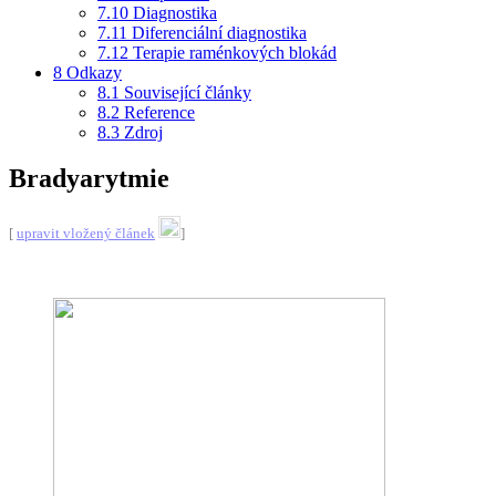
7.10
Diagnostika
7.11
Diferenciální diagnostika
7.12
Terapie raménkových blokád
8
Odkazy
8.1
Související články
8.2
Reference
8.3
Zdroj
Bradyarytmie
[
upravit vložený článek
]