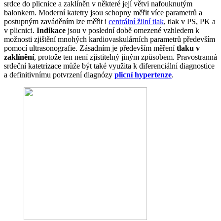
srdce do plicnice a zaklíněn v některé její větvi nafouknutým
balonkem. Moderní katetry jsou schopny měřit více parametrů a
postupným zaváděním lze měřit i
centrální žilní tlak
, tlak v PS, PK a
v plicnici.
Indikace
jsou v poslední době omezené vzhledem k
možnosti zjištění mnohých kardiovaskulárních parametrů především
pomocí ultrasonografie. Zásadním je především měření
tlaku v
zaklínění
, protože ten není zjistitelný jiným způsobem. Pravostranná
srdeční katetrizace může být také využita k diferenciální diagnostice
a definitivnímu potvrzení diagnózy
plicní hypertenze
.