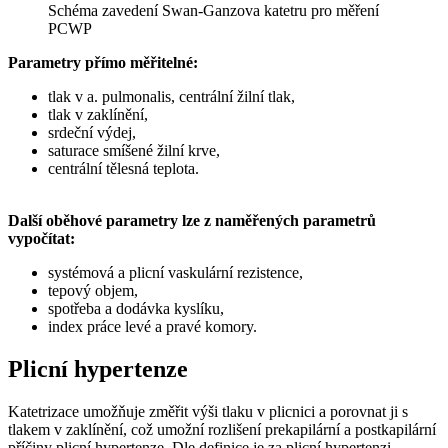
Schéma zavedení Swan-Ganzova katetru pro měření
PCWP
Parametry přímo měřitelné:
tlak v a. pulmonalis, centrální žilní tlak,
tlak v zaklínění,
srdeční výdej,
saturace smíšené žilní krve,
centrální tělesná teplota.
Další oběhové parametry lze z naměřených parametrů
vypočítat:
systémová a plicní vaskulární rezistence,
tepový objem,
spotřeba a dodávka kyslíku,
index práce levé a pravé komory.
Plicní hypertenze
Katetrizace umožňuje změřit výši tlaku v plicnici a porovnat ji s
tlakem v zaklínění, což umožní rozlišení prekapilární a postkapilární
příčiny plicní hypertenze. Dle definice je za plicní hypertenzi