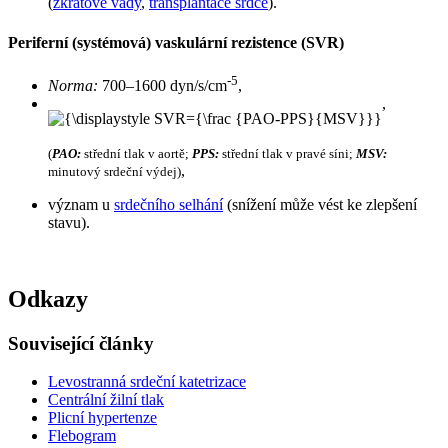
(
zkratové vady
,
transplantace srdce
).
Periferní (systémová) vaskulární rezistence (SVR)
-5
Norma:
700–1600 dyn/s/cm
,
,
(
PAO:
střední tlak v aortě;
PPS:
střední tlak v pravé síni;
MSV:
,
minutový srdeční výdej)
význam u
srdečního selhání
(snížení může vést ke zlepšení
stavu).
Odkazy
Související články
Levostranná srdeční katetrizace
Centrální žilní tlak
Plicní hypertenze
Flebogram