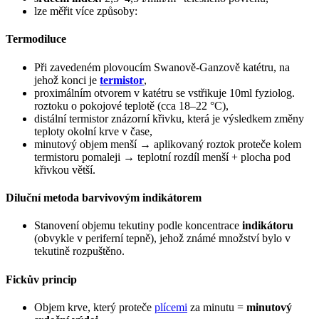
lze měřit více způsoby:
Termodiluce
Při zavedeném plovoucím Swanově-Ganzově katétru, na
jehož konci je
termistor
,
proximálním otvorem v katétru se vstřikuje 10ml fyziolog.
roztoku o pokojové teplotě (cca 18–22 °C),
distální termistor znázorní křivku, která je výsledkem změny
teploty okolní krve v čase,
minutový objem menší → aplikovaný roztok proteče kolem
termistoru pomaleji → teplotní rozdíl menší + plocha pod
křivkou větší.
Diluční metoda barvivovým indikátorem
Stanovení objemu tekutiny podle koncentrace
indikátoru
(obvykle v periferní tepně), jehož známé množství bylo v
tekutině rozpuštěno.
Fickův princip
Objem krve, který proteče
plícemi
za minutu =
minutový