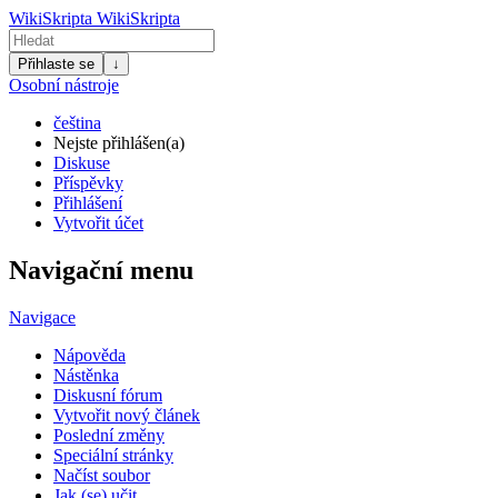
WikiSkripta
WikiSkripta
Přihlaste se
↓
Osobní nástroje
čeština
Nejste přihlášen(a)
Diskuse
Příspěvky
Přihlášení
Vytvořit účet
Navigační menu
Navigace
Nápověda
Nástěnka
Diskusní fórum
Vytvořit nový článek
Poslední změny
Speciální stránky
Načíst soubor
Jak (se) učit