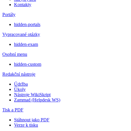
Kontakty
Portály
hidden-portals
Vypracované otázky
hidden-exam
Osobní menu
hidden-custom
Redakční nástroje
Údržba
Úkoly
Nástroje WikiSkript
Zammad (Helpdesk WS)
Tisk a PDF
Stáhnout jako PDF
Verze k tisku