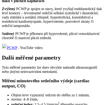
tlaku v plicních kapilárách
.
Zvýšený
PCWP je spojen se stavy, které zvyšují enddiastolický tlak
levé komory – levostranné srdeční selhání systolické i diastolické,
vady mitrální a aortální chlopně, hypertrofická, konstriktivní a
restriktivní kardiomyopatie, hypervolemie, pravolevé zkraty či
srdeční tamponáda.
Snížený
PCWP je přítomen při hypovolemii, plicní venookluzivní
chorobě či masivní plicní embolii.
PCWP
- YouTube video
Další měřené parametry
Tyto měřené parametry lze dnes obvykle nahradit ultrasonografií
nebo jinými neinvazivními metodami.
Měření minutového srdečního výdeje (cardiac
output, CO)
Objem krve vypuzený srdcem do oběhu za 1 minutu,
norma:
4–8 l/min,
2
srdeční index:
2,5–4,5 l/min/m
tělesného povrchu,