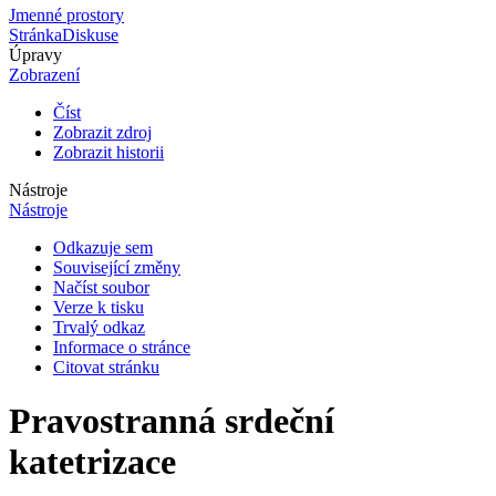
Jmenné prostory
Stránka
Diskuse
Úpravy
Zobrazení
Číst
Zobrazit zdroj
Zobrazit historii
Nástroje
Nástroje
Odkazuje sem
Související změny
Načíst soubor
Verze k tisku
Trvalý odkaz
Informace o stránce
Citovat stránku
Pravostranná srdeční
katetrizace