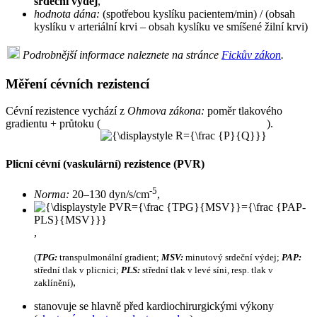
srdeční výdej
,
hodnota dána:
(spotřebou kyslíku pacientem/min) / (obsah
kyslíku v arteriální krvi – obsah kyslíku ve smíšené žilní krvi)
Podrobnější informace naleznete na stránce
Fickův zákon
.
Měření cévních rezistencí
Cévní rezistence vychází z
Ohmova zákona:
poměr tlakového
gradientu + průtoku (
).
Plicní cévní (vaskulární) rezistence (PVR)
-5
Norma:
20–130 dyn/s/cm
,
,
(
TPG:
transpulmonální gradient;
MSV:
minutový srdeční výdej;
PAP:
střední tlak v plicnici;
PLS:
střední tlak v levé síni, resp. tlak v
,
zaklínění)
stanovuje se hlavně před kardiochirurgickými výkony