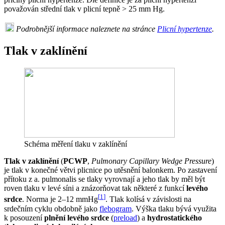
považován střední tlak v plicní tepně > 25 mm Hg.
Podrobnější informace naleznete na stránce
Plicní hypertenze
.
Tlak v zaklínění
Schéma měření tlaku v zaklínění
Tlak v zaklínění
(
PCWP
,
Pulmonary Capillary Wedge Pressure
)
je tlak v konečné větvi plicnice po utěsnění balonkem. Po zastavení
přítoku z a. pulmonalis se tlaky vyrovnají a jeho tlak by měl být
roven tlaku v levé síni a znázorňovat tak některé z funkcí
levého
[
1
]
srdce
. Norma je 2–12 mmHg
. Tlak kolísá v závislosti na
srdečním cyklu obdobně jako
flebogram
. Výška tlaku bývá využita
k posouzení
plnění levého srdce
(
preload
) a
hydrostatického