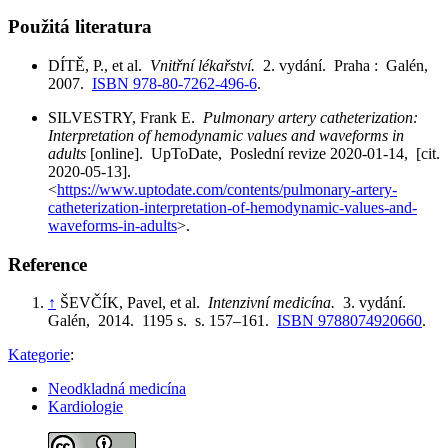
Použitá literatura
DÍTĚ, P., et al.
Vnitřní lékařství.
2. vydání. Praha : Galén,
2007.
ISBN 978-80-7262-496-6
.
SILVESTRY, Frank E.
Pulmonary artery catheterization:
Interpretation of hemodynamic values and waveforms in
adults
[online]. UpToDate, Poslední revize 2020-01-14, [cit.
2020-05-13].
<
https://www.uptodate.com/contents/pulmonary-artery-
catheterization-interpretation-of-hemodynamic-values-and-
waveforms-in-adults
>.
Reference
↑
ŠEVČÍK, Pavel, et al.
Intenzivní medicína.
3. vydání.
Galén, 2014. 1195 s. s. 157–161.
ISBN 9788074920660
.
Kategorie
:
Neodkladná medicína
Kardiologie