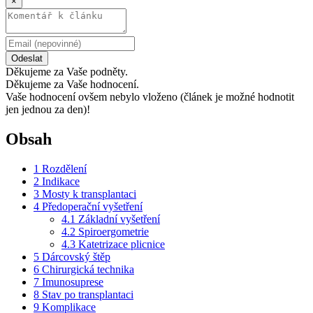
×
Odeslat
Děkujeme za Vaše podněty.
Děkujeme za Vaše hodnocení.
Vaše hodnocení ovšem nebylo vloženo (článek je možné hodnotit
jen jednou za den)!
Obsah
1
Rozdělení
2
Indikace
3
Mosty k transplantaci
4
Předoperační vyšetření
4.1
Základní vyšetření
4.2
Spiroergometrie
4.3
Katetrizace plicnice
5
Dárcovský štěp
6
Chirurgická technika
7
Imunosuprese
8
Stav po transplantaci
9
Komplikace