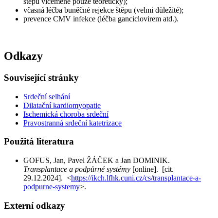
štěpů víceméně pouze teoreticky);
včasná léčba buněčné rejekce štěpu (velmi důležité);
prevence CMV infekce (léčba ganciclovirem atd.).
Odkazy
Související stránky
Srdeční selhání
Dilatační kardiomyopatie
Ischemická choroba srdeční
Pravostranná srdeční katetrizace
Použitá literatura
GOFUS, Jan, Pavel ŽÁČEK a Jan DOMINIK.
Transplantace a podpůrné systémy
[online]. [cit.
29.12.2024]. <
https://ikch.lfhk.cuni.cz/cs/transplantace-a-
podpurne-systemy
>.
Externí odkazy