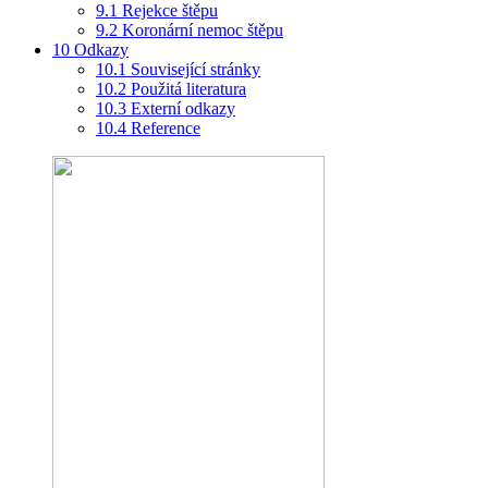
9.1
Rejekce štěpu
9.2
Koronární nemoc štěpu
10
Odkazy
10.1
Související stránky
10.2
Použitá literatura
10.3
Externí odkazy
10.4
Reference