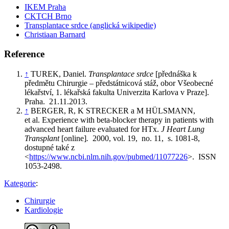
IKEM Praha
CKTCH Brno
Transplantace srdce (anglická wikipedie)
Christiaan Barnard
Reference
↑
TUREK, Daniel.
Transplantace srdce
[přednáška k
předmětu Chirurgie – předstátnicová stáž, obor Všeobecné
lékařství, 1. lékařská fakulta Univerzita Karlova v Praze].
Praha. 21.11.2013.
↑
BERGER, R, K STRECKER a M HÜLSMANN,
et al. Experience with beta-blocker therapy in patients with
advanced heart failure evaluated for HTx.
J Heart Lung
Transplant
[online]
.
2000, vol. 19, no. 11, s. 1081-8,
dostupné také z
<
https://www.ncbi.nlm.nih.gov/pubmed/11077226
>. ISSN
1053-2498.
Kategorie
:
Chirurgie
Kardiologie