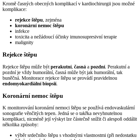
Kromě časných obecných komplikací v kardiochirurgii jsou možné
komplikace:
rejekce štěpu
, zejména
koronární nemoc štěpu
infekce
toxicita a nežádoucí účinky imunosupresivní terapie
malignity
Rejekce štěpu
Rejekce štěpu může být
perakutní
,
časná
a
pozdní
. Perakutní a
pozdní je vždy humorální, časná může být jak humorální, tak
buněčná. Monitorace rejekce štěpu se provádí pravidelnou
endomyokardiální biopsií
.
Koronární nemoc štěpu
K monitorování koronární nemoci štěpu se používá endovaskulární
sonografie věnčitých tepen. Jedná se o takřka nevyhnutelnou
komplikaci, nicméně její výskyt lze částečně snížit či alespoň oddálit
několika způsoby:
výběr srdečního štěpu s vhodnými vlastnostmi (při nedostatku