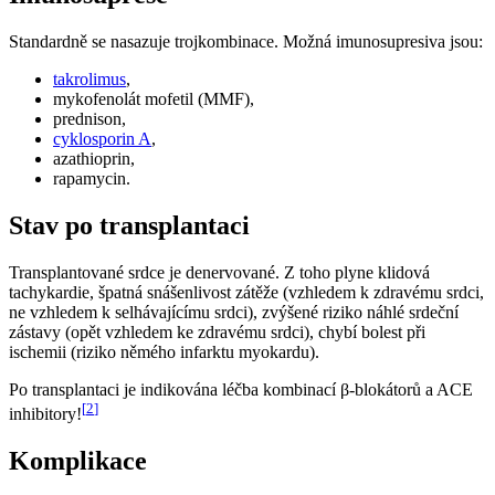
Standardně se nasazuje trojkombinace. Možná imunosupresiva jsou:
takrolimus
,
mykofenolát mofetil (MMF),
prednison,
cyklosporin A
,
azathioprin,
rapamycin.
Stav po transplantaci
Transplantované srdce je denervované. Z toho plyne klidová
tachykardie, špatná snášenlivost zátěže (vzhledem k zdravému srdci,
ne vzhledem k selhávajícímu srdci), zvýšené riziko náhlé srdeční
zástavy (opět vzhledem ke zdravému srdci), chybí bolest při
ischemii (riziko němého infarktu myokardu).
Po transplantaci je indikována léčba kombinací β-blokátorů a ACE
[
2
]
inhibitory!
Komplikace