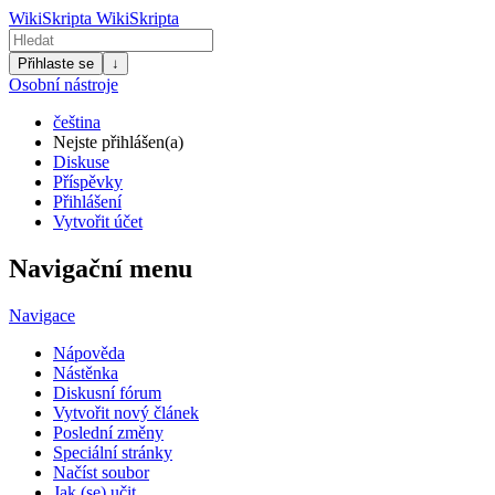
WikiSkripta
WikiSkripta
Přihlaste se
↓
Osobní nástroje
čeština
Nejste přihlášen(a)
Diskuse
Příspěvky
Přihlášení
Vytvořit účet
Navigační menu
Navigace
Nápověda
Nástěnka
Diskusní fórum
Vytvořit nový článek
Poslední změny
Speciální stránky
Načíst soubor
Jak (se) učit