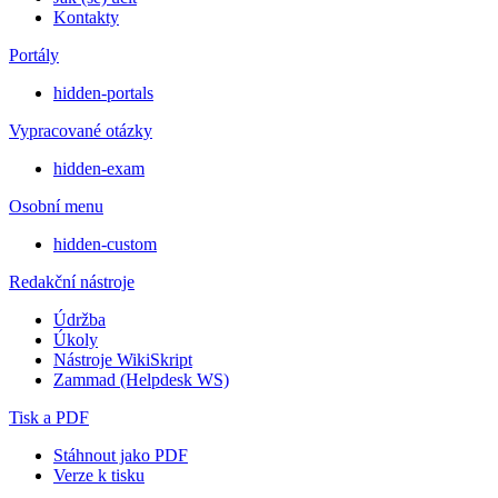
Kontakty
Portály
hidden-portals
Vypracované otázky
hidden-exam
Osobní menu
hidden-custom
Redakční nástroje
Údržba
Úkoly
Nástroje WikiSkript
Zammad (Helpdesk WS)
Tisk a PDF
Stáhnout jako PDF
Verze k tisku