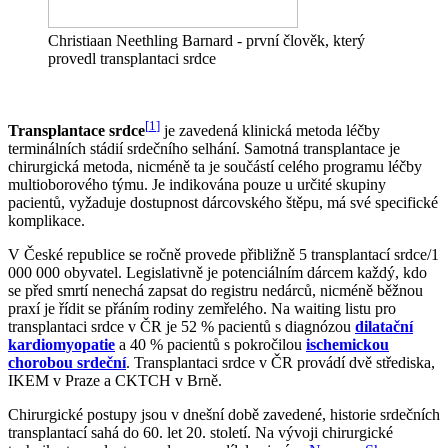
Christiaan Neethling Barnard - první člověk, který
provedl transplantaci srdce
[
1
]
Transplantace srdce
je zavedená klinická metoda léčby
terminálních stádií srdečního selhání. Samotná transplantace je
chirurgická metoda, nicméně ta je součástí celého programu léčby
multioborového týmu. Je indikována pouze u určité skupiny
pacientů, vyžaduje dostupnost dárcovského štěpu, má své specifické
komplikace.
V České republice se ročně provede přibližně 5 transplantací srdce/1
000 000 obyvatel. Legislativně je potenciálním dárcem každý, kdo
se před smrtí nenechá zapsat do registru nedárců, nicméně běžnou
praxí je řídit se přáním rodiny zemřelého. Na waiting listu pro
transplantaci srdce v ČR je 52 % pacientů s diagnózou
dilatační
kardiomyopatie
a 40 % pacientů s pokročilou
ischemickou
chorobou srdeční
. Transplantaci srdce v ČR provádí dvě střediska,
IKEM v Praze a CKTCH v Brně.
Chirurgické postupy jsou v dnešní době zavedené, historie srdečních
transplantací sahá do 60. let 20. století. Na vývoji chirurgické