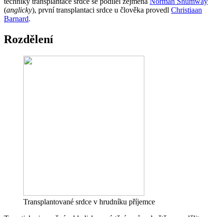
techniky transplantace srdce se podílel zejména
Norman Shumway
(
anglicky
), první transplantaci srdce u člověka provedl
Christiaan
Barnard
.
Rozdělení
Transplantované srdce v hrudníku příjemce