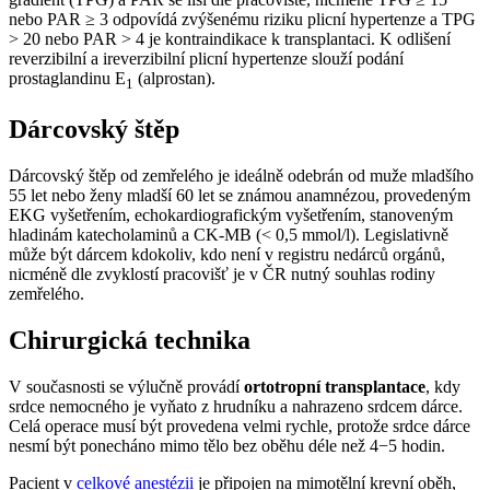
nebo PAR ≥ 3 odpovídá zvýšenému riziku plicní hypertenze a TPG
> 20 nebo PAR > 4 je kontraindikace k transplantaci. K odlišení
reverzibilní a ireverzibilní plicní hypertenze slouží podání
prostaglandinu E
(alprostan).
1
Dárcovský štěp
Dárcovský štěp od zemřelého je ideálně odebrán od muže mladšího
55 let nebo ženy mladší 60 let se známou anamnézou, provedeným
EKG vyšetřením, echokardiografickým vyšetřením, stanoveným
hladinám katecholaminů a CK-MB (< 0,5 mmol/l). Legislativně
může být dárcem kdokoliv, kdo není v registru nedárců orgánů,
nicméně dle zvyklostí pracovišť je v ČR nutný souhlas rodiny
zemřelého.
Chirurgická technika
V současnosti se výlučně provádí
ortotropní transplantace
, kdy
srdce nemocného je vyňato z hrudníku a nahrazeno srdcem dárce.
Celá operace musí být provedena velmi rychle, protože srdce dárce
nesmí být ponecháno mimo tělo bez oběhu déle než 4−5 hodin.
Pacient v
celkové anestézii
je připojen na mimotělní krevní oběh,