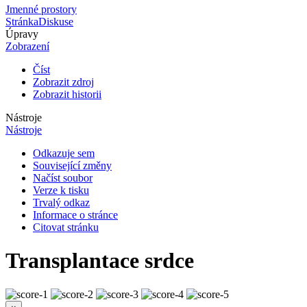
Jmenné prostory
Stránka
Diskuse
Úpravy
Zobrazení
Číst
Zobrazit zdroj
Zobrazit historii
Nástroje
Nástroje
Odkazuje sem
Související změny
Načíst soubor
Verze k tisku
Trvalý odkaz
Informace o stránce
Citovat stránku
Transplantace srdce