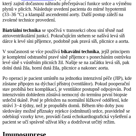
který zajistí dočasnou náhradu přečerpávací funkce srdce a výměnu
plynů v plicích. Následuje uvedení pacienta do mírné hypotermii
(33–36 °C) a klampáž ascendentní aorty. Další postup záleží na
zvolené technice provedení.
Biatriální technika
se spočívá v transsekci obou siní těsně nad
atrioventrikulární junkcí. Pokračujícím stehem se našívá levá síň
dárce k levé síni příjemce, podobně pak pravá síň, plicnice a aorta.
V současnosti se více používá
bikavální technika
, jejíž principem
je kompletní odstranění pravé síně příjemce s ponecháním ostrůvku
levé síně s vústěním plicních žil. Našije se na začátku levá síň, pak
dolní dutá žila, horní dutá žila, plicnice a nakonec aorta.
Po operaci je pacient umístěn na jednotku intenzivní péče (JIP), kde
zůstane připojen na dýchací přístroj (ventilátor). Pokud pooperační
stav probíhá bez komplikací, je ventilátor postupně odpojován. Pod
intenzivním dohledem zůstává nemocný do termínu první biopsie
srdeční tkáně. Poté je přeložen na normální lůžkové oddělení, kde
stráví 3−4 týdny, než je propuštěn domů. Během této doby jsou
sledovány možné příznaky rejekce (odmítnutí) srdce, pravidelně se
odebírají vzorky krve, provádí častá echokardiografická vyšetření a
pacient se učí správně užívat léky a dodržovat určitý režim.
Imunosuprese