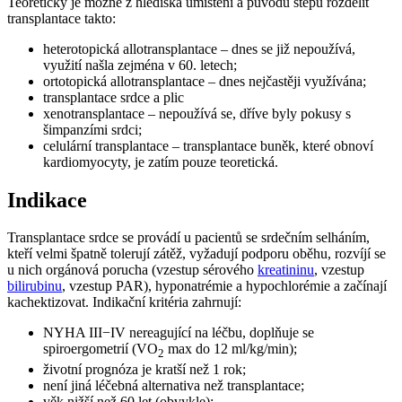
Teoreticky je možné z hlediska umístění a původu štěpu rozdělit
transplantace takto:
heterotopická allotransplantace – dnes se již nepoužívá,
využití našla zejména v 60. letech;
ortotopická allotransplantace – dnes nejčastěji využívána;
transplantace srdce a plic
xenotransplantace – nepoužívá se, dříve byly pokusy s
šimpanzími srdci;
celulární transplantace – transplantace buněk, které obnoví
kardiomyocyty, je zatím pouze teoretická.
Indikace
Transplantace srdce se provádí u pacientů se srdečním selháním,
kteří velmi špatně tolerují zátěž, vyžadují podporu oběhu, rozvíjí se
u nich orgánová porucha (vzestup sérového
kreatininu
, vzestup
bilirubinu
, vzestup PAR), hyponatrémie a hypochlorémie a začínají
kachektizovat. Indikační kritéria zahrnují:
NYHA III−IV nereagující na léčbu, doplňuje se
spiroergometrií (VO
max do 12 ml/kg/min);
2
životní prognóza je kratší než 1 rok;
není jiná léčebná alternativa než transplantace;
věk nižší než 60 let (obvykle);