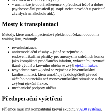
v anamnéze je dobrá adherence k předchozí léčbě a dobré
psychosociální prostředí (tj. např. nelze provádět u pacientů
závislých na alkoholu atd.).
Mosty k transplantaci
Metody, které umožní pacientovi překlenout čekací období na
waiting listu, zahrnují:
revaskularizace;
antiremodelační zásahy – jedná se zejména o
endoventrikulární plastiky pro aneurysma srdečních komor
jako komplikaci prodělaného infarktu, vyřazením jizevnaté
tkáně výdutě z krevního oběhu se zvýší
ejekční frakce
;
resynchronizace – jedná se zejména o biventrikulární
kardiostimulaci, která umožňuje fyziologičtější převod
akčního potenciálu než monoventrikulární stimulace a tím
zvýšení ejekční frakce;
mechanické podpory oběhu.
Předoperační vyšetření
Příjemce musí mít kompatibilní krevní skupinu v
AB0 systému
,