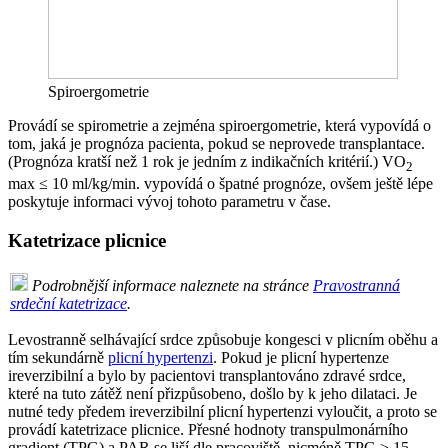
Spiroergometrie
Provádí se spirometrie a zejména spiroergometrie, která vypovídá o
tom, jaká je prognóza pacienta, pokud se neprovede transplantace.
(Prognóza kratší než 1 rok je jedním z indikačních kritérií.) VO
2
max ≤ 10 ml/kg/min. vypovídá o špatné prognóze, ovšem ještě lépe
poskytuje informaci vývoj tohoto parametru v čase.
Katetrizace plicnice
Podrobnější informace naleznete na stránce
Pravostranná
srdeční katetrizace
.
Levostranně selhávající srdce způsobuje kongesci v plicním oběhu a
tím sekundárně
plicní hypertenzi
. Pokud je plicní hypertenze
ireverzibilní a bylo by pacientovi transplantováno zdravé srdce,
které na tuto zátěž není přizpůsobeno, došlo by k jeho dilataci. Je
nutné tedy předem ireverzibilní plicní hypertenzi vyloučit, a proto se
provádí katetrizace plicnice. Přesné hodnoty transpulmonárního
gradient (TPG) a PAR se liší dle pracoviště, nicméně TPG ≥ 15