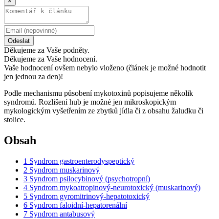
×
Odeslat
Děkujeme za Vaše podněty.
Děkujeme za Vaše hodnocení.
Vaše hodnocení ovšem nebylo vloženo (článek je možné hodnotit
jen jednou za den)!
Podle mechanismu působení mykotoxinů popisujeme několik
syndromů. Rozlišení hub je možné jen mikroskopickým
mykologickým vyšetřením ze zbytků jídla či z obsahu žaludku či
stolice.
Obsah
1
Syndrom gastroenterodyspeptický
2
Syndrom muskarinový
3
Syndrom psilocybinový (psychotropní)
4
Syndrom mykoatropinový-neurotoxický (muskarinový)
5
Syndrom gyromitrinový-hepatotoxický
6
Syndrom faloidní-hepatorenální
7
Syndrom antabusový