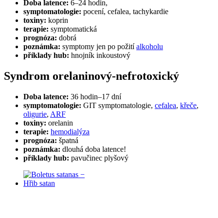
Doba latence:
6–24 hodin,
symptomatologie:
pocení, cefalea, tachykardie
toxiny:
koprin
terapie:
symptomatická
prognóza:
dobrá
poznámka:
symptomy jen po požití
alkoholu
příklady hub:
hnojník inkoustový
Syndrom orelaninový-nefrotoxický
Doba latence:
36 hodin–17 dní
symptomatologie:
GIT symptomatologie,
cefalea
,
křeče
,
oligurie
,
ARF
toxiny:
orelanin
terapie:
hemodialýza
prognóza:
špatná
poznámka:
dlouhá doba latence!
příklady hub:
pavučinec plyšový