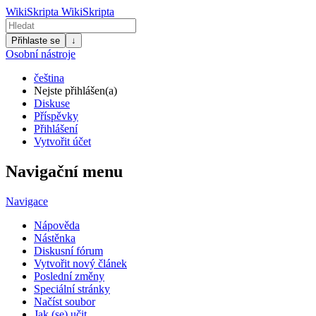
WikiSkripta
WikiSkripta
Přihlaste se
↓
Osobní nástroje
čeština
Nejste přihlášen(a)
Diskuse
Příspěvky
Přihlášení
Vytvořit účet
Navigační menu
Navigace
Nápověda
Nástěnka
Diskusní fórum
Vytvořit nový článek
Poslední změny
Speciální stránky
Načíst soubor
Jak (se) učit