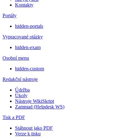
Kontakty
Portály
hidden-portals
Vypracované otázky
hidden-exam
Osobní menu
hidden-custom
Redakční nástroje
Údržba
Úkoly
Nástroje WikiSkript
Zammad (Helpdesk WS)
Tisk a PDF
Stáhnout jako PDF
Verze k tisku