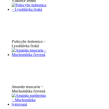
Vláknice zemní
Psilocybe bohemica
−
Lysohlávka česká
Amanita muscaria
−
Muchomůrka červená