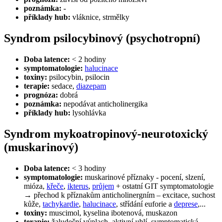
poznámka:
-
příklady hub:
vláknice, strmělky
Syndrom psilocybinový (psychotropní)
Doba latence:
< 2 hodiny
symptomatologie:
halucinace
toxiny:
psilocybin, psilocin
terapie:
sedace,
diazepam
prognóza:
dobrá
poznámka:
nepodávat anticholinergika
příklady hub:
lysohlávka
Syndrom mykoatropinový-neurotoxický
(muskarinový)
Doba latence:
< 3 hodiny
symptomatologie:
muskarinové příznaky - pocení, slzení,
mióza,
křeče
,
ikterus
,
průjem
+ ostatní GIT symptomatologie
→ přechod k příznakům anticholinergním – excitace, suchost
kůže,
tachykardie
,
halucinace
, střídání euforie a
deprese
,...
toxiny:
muscimol, kyselina ibotenová, muskazon
terapie:
žaludeční výplach, aktivní uhlí, symptomatická