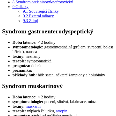
8
Syndrom orelaninový-nefrotoxický
9
Odkazy
9.1
Související články
9.2
Externí odkazy
9.3
Zdroj
Syndrom gastroenterodyspeptický
Doba latence:
< 2 hodiny
symptomatologie:
gastrointestinální (průjem, zvracení, bolest
břicha), nausea
toxiny:
neznámý
terapie:
symptomatická
prognóza:
dobrá
poznámka:
-
příklady hub:
hřib satan, některé žampiony a holubinky
Syndrom muskarinový
Doba latence:
< 2 hodiny
symptomatologie:
pocení, slinění, lakrimace, mióza
toxiny:
muskarin
terapie:
výplach žaludku,
atropin
prognóza:
závisí od požitého množství