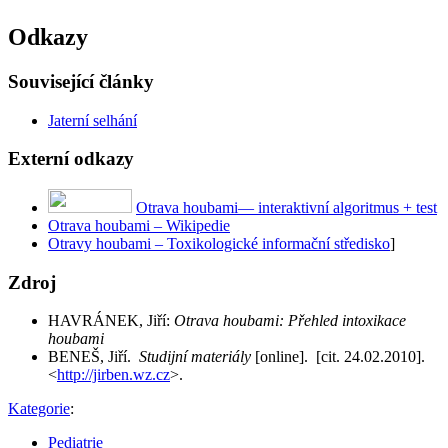
Odkazy
Související články
Jaterní selhání
Externí odkazy
Otrava houbami— interaktivní algoritmus + test
Otrava houbami – Wikipedie
Otravy houbami – Toxikologické informační středisko
]
Zdroj
HAVRÁNEK, Jiří:
Otrava houbami: Přehled intoxikace
houbami
BENEŠ, Jiří.
Studijní materiály
[online]. [cit. 24.02.2010].
<
http://jirben.wz.cz
>.
Kategorie
:
Pediatrie