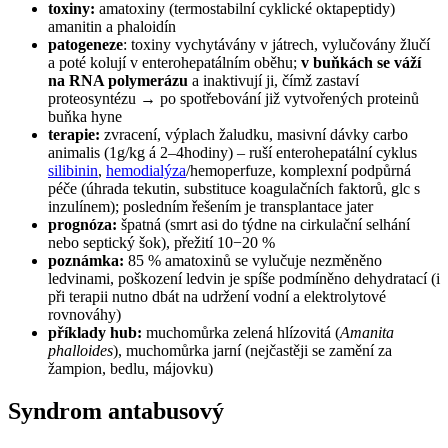
toxiny:
amatoxiny (termostabilní cyklické oktapeptidy)
amanitin a phaloidín
patogeneze
: toxiny vychytávány v játrech, vylučovány žlučí
a poté kolují v enterohepatálním oběhu;
v buňkách se váží
na RNA polymerázu
a inaktivují ji, čímž zastaví
proteosyntézu → po spotřebování již vytvořených proteinů
buňka hyne
terapie:
zvracení, výplach žaludku, masivní dávky carbo
animalis (1g/kg á 2–4hodiny) – ruší enterohepatální cyklus
silibinin
,
hemodialýza
/hemoperfuze, komplexní podpůrná
péče (úhrada tekutin, substituce koagulačních faktorů, glc s
inzulínem); posledním řešením je transplantace jater
prognóza:
špatná (smrt asi do týdne na cirkulační selhání
nebo septický šok), přežití 10−20 %
poznámka:
85 % amatoxinů se vylučuje nezměněno
ledvinami, poškození ledvin je spíše podmíněno dehydratací (i
při terapii nutno dbát na udržení vodní a elektrolytové
rovnováhy)
příklady hub:
muchomůrka zelená hlízovitá (
Amanita
phalloides
), muchomůrka jarní (nejčastěji se zamění za
žampion, bedlu, májovku)
Syndrom antabusový