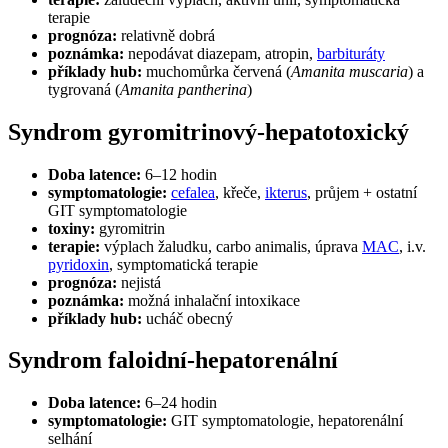
terapie
prognóza:
relativně dobrá
poznámka:
nepodávat diazepam, atropin,
barbituráty
příklady hub:
muchomůrka červená (
Amanita muscaria
) a
tygrovaná (
Amanita pantherina
)
Syndrom gyromitrinový-hepatotoxický
Doba latence:
6–12 hodin
symptomatologie:
cefalea
, křeče,
ikterus
, průjem + ostatní
GIT symptomatologie
toxiny:
gyromitrin
terapie:
výplach žaludku, carbo animalis, úprava
MAC
, i.v.
pyridoxin
, symptomatická terapie
prognóza:
nejistá
poznámka:
možná inhalační intoxikace
příklady hub:
ucháč obecný
Syndrom faloidní-hepatorenální
Doba latence:
6–24 hodin
symptomatologie:
GIT symptomatologie, hepatorenální
selhání