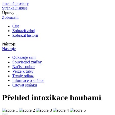
Jmenné prostory
Stránka
Diskuse
Úpravy
Zobrazení
Číst
Zobrazit zdroj
Zobrazit historii
Nástroje
Nástroje
Odkazuje sem
Související změny
Načíst soubor
Verze k tisku
Trvalý odkaz
Informace o stránce
Citovat stránku
Přehled intoxikace houbami