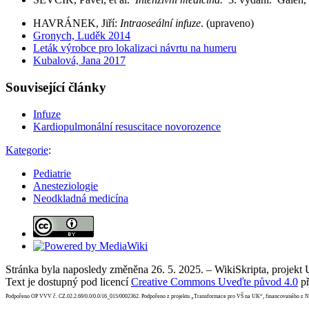
HAVRÁNEK, Jiří:
Intraoseální infuze
. (upraveno)
Gronych, Luděk 2014
Leták výrobce pro lokalizaci návrtu na humeru
Kubalová, Jana 2017
Související články
Infuze
Kardiopulmonální resuscitace novorozence
Kategorie
:
Pediatrie
Anesteziologie
Neodkladná medicína
Stránka byla naposledy změněna 26. 5. 2025. – WikiSkripta, projekt
Text je dostupný pod licencí
Creative Commons Uveďte původ 4.0
př
Podpořeno OP VVV č. CZ.02.2.69/0.0/0.0/16_015/0002362. Podpořeno z projektu „Transformace pro VŠ na UK“, financovaného z 