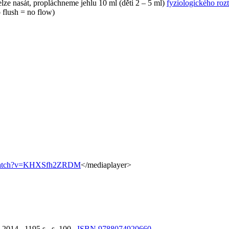
elze nasát, propláchneme jehlu 10 ml (děti 2 – 5 ml)
fyziologického roz
 flush = no flow)
/watch?v=KHXSfh2ZRDM
</mediaplayer>
 2014. 1195 s. s. 100.
ISBN 9788074920660
.