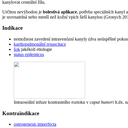
kanylovat centrální žílu.
Určitou nevýhodou je
bolestivá aplikace
, potřeba speciálních kanyl 
je srovnatelná nebo menší než kožní vpich širší kanylou (Gronych 20
Indikace
nemožnost zavedení intravenózní kanyly (dva neúspěšné pokusy
kardiopulmonální resuscitace
šok
jakékoli etiologie
status epilepticus
Intraoseální infuze kontrastního roztoku v
caput humeri
lt.dx. 
Kontraindikace
osteogenesis imperfecta