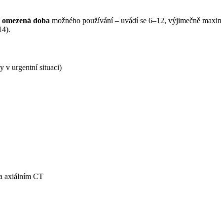
a
omezená doba
možného používání – uvádí se 6–12, výjimečně maximál
14).
 v urgentní situaci)
na axiálním CT