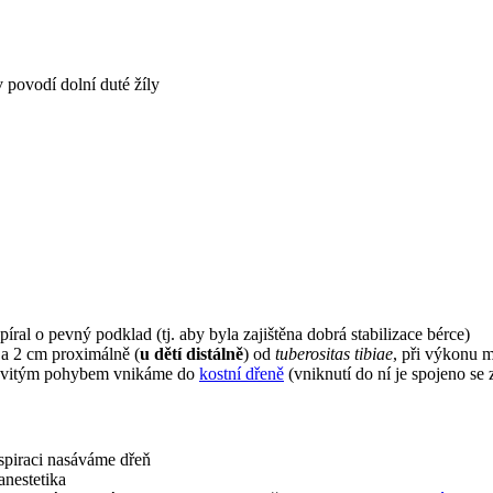
 povodí dolní duté žíly
ral o pevný podklad (tj. aby byla zajištěna dobrá stabilizace bérce)
ě a 2 cm proximálně (
u dětí distálně
) od
tuberositas tibiae
, při výkonu 
bovitým pohybem vnikáme do
kostní dřeně
(vniknutí do ní je spojeno se
aspiraci nasáváme dřeň
anestetika