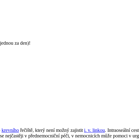
jednou za den)!
o
krevního
řečiště, který není možný zajistit
i. v. linkou
. Intraoseální ce
 se nejčastěji v přednemocniční péči, v nemocnicích může pomoci v urg