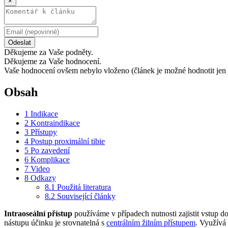
×
Odeslat
Děkujeme za Vaše podněty.
Děkujeme za Vaše hodnocení.
Vaše hodnocení ovšem nebylo vloženo (článek je možné hodnotit jen 
Obsah
1
Indikace
2
Kontraindikace
3
Přístupy
4
Postup proximální tibie
5
Po zavedení
6
Komplikace
7
Video
8
Odkazy
8.1
Použitá literatura
8.2
Související články
Intraoseální přístup
používáme v případech nutnosti zajistit vstup d
nástupu účinku je srovnatelná s
centrálním žilním přístupem
. Využívá