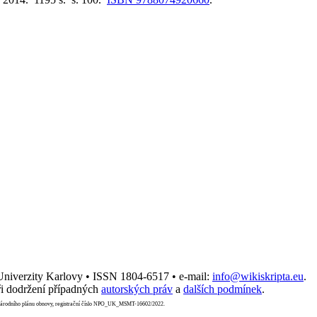
 Univerzity Karlovy • ISSN 1804-6517 • e-mail:
info@wikiskripta.eu
.
i dodržení případných
autorských práv
a
dalších podmínek
.
Národního plánu obnovy, registrační číslo NPO_UK_MSMT-16602/2022.