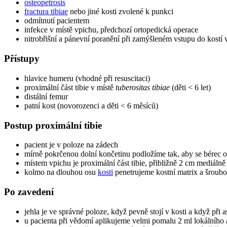
osteopetrosis
fractura tibiae
nebo jiné kosti zvolené k punkci
odmítnutí pacientem
infekce v místě vpichu, předchozí ortopedická operace
nitrobřišní a pánevní poranění při zamýšleném vstupu do kostí v
Přístupy
hlavice humeru (vhodné při resuscitaci)
proximální část tibie v místě
tuberositas tibiae
(děti < 6 let)
distální femur
patní kost (novorozenci a děti < 6 měsíců)
Postup proximální tibie
pacient je v poloze na zádech
mírně pokrčenou dolní končetinu podložíme tak, aby se bérec opí
místem vpichu je proximální část tibie, přibližně 2 cm mediáln
kolmo na dlouhou osu
kosti
penetrujeme kostní matrix a šrou
Po zavedení
jehla je ve správné poloze, když pevně stojí v kosti a když při 
u pacienta při vědomí aplikujeme velmi pomalu 2 ml lokálního 