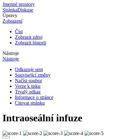
Jmenné prostory
Stránka
Diskuse
Úpravy
Zobrazení
Číst
Zobrazit zdroj
Zobrazit historii
Nástroje
Nástroje
Odkazuje sem
Související změny
Načíst soubor
Verze k tisku
Trvalý odkaz
Informace o stránce
Citovat stránku
Intraoseální infuze