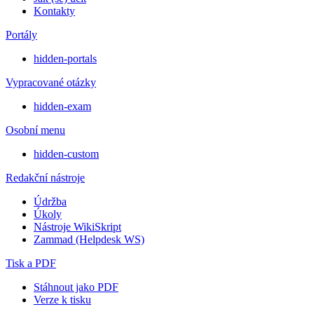
Kontakty
Portály
hidden-portals
Vypracované otázky
hidden-exam
Osobní menu
hidden-custom
Redakční nástroje
Údržba
Úkoly
Nástroje WikiSkript
Zammad (Helpdesk WS)
Tisk a PDF
Stáhnout jako PDF
Verze k tisku