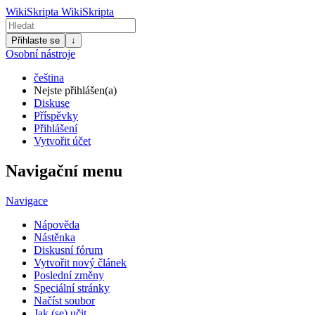
WikiSkripta
WikiSkripta
Přihlaste se
↓
Osobní nástroje
čeština
Nejste přihlášen(a)
Diskuse
Příspěvky
Přihlášení
Vytvořit účet
Navigační menu
Navigace
Nápověda
Nástěnka
Diskusní fórum
Vytvořit nový článek
Poslední změny
Speciální stránky
Načíst soubor
Jak (se) učit