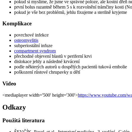
pokud si myslíme, že jsme ve správné poloze, ale kostní dřeň n
první bolus razantně během 5 s k rozvolnění trámčiny kosti (No
pokud je vše bez problémů, jehlu fixujeme a sterilně kryjeme
Komplikace
povrchové infekce
osteomyelitis
subperiostální infuze
compartment syndrom
přechodné objevení blastů v periferní krvi
dislokace jehly a následné krvácení
podle některých autorů u dospělých pacientů tuková embolie
poškození růstové chrupavky u dětí
Video
<mediaplayer width='500' height='300'>
https://www.youtube.com
Odkazy
Použitá literatura
ŠEVČÍK, Pavel, et al.
Intenzivní medicína.
3. vydání. Galén,