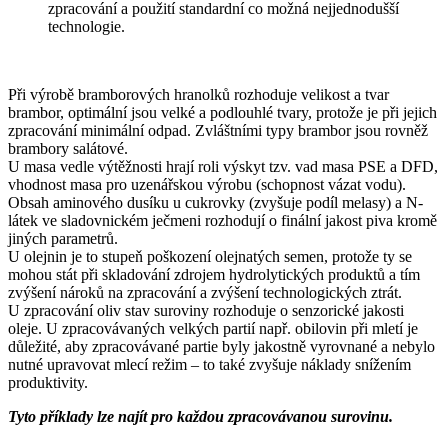
zpracování a použití standardní co možná nejjednodušší
technologie.
Při výrobě bramborových hranolků rozhoduje velikost a tvar
brambor, optimální jsou velké a podlouhlé tvary, protože je při jejich
zpracování minimální odpad. Zvláštními typy brambor jsou rovněž
brambory salátové.
U masa vedle výtěžnosti hrají roli výskyt tzv. vad masa PSE a DFD,
vhodnost masa pro uzenářskou výrobu (schopnost vázat vodu).
Obsah aminového dusíku u cukrovky (zvyšuje podíl melasy) a N-
látek ve sladovnickém ječmeni rozhodují o finální jakost piva kromě
jiných parametrů.
U olejnin je to stupeň poškození olejnatých semen, protože ty se
mohou stát při skladování zdrojem hydrolytických produktů a tím
zvýšení nároků na zpracování a zvýšení technologických ztrát.
U zpracování oliv stav suroviny rozhoduje o senzorické jakosti
oleje. U zpracovávaných velkých partií např. obilovin při mletí je
důležité, aby zpracovávané partie byly jakostně vyrovnané a nebylo
nutné upravovat mlecí režim – to také zvyšuje náklady snížením
produktivity.
Tyto příklady lze najít pro každou zpracovávanou surovinu.