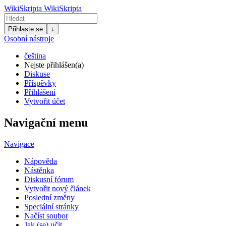
WikiSkripta
WikiSkripta
Přihlaste se
↓
Osobní nástroje
čeština
Nejste přihlášen(a)
Diskuse
Příspěvky
Přihlášení
Vytvořit účet
Navigační menu
Navigace
Nápověda
Nástěnka
Diskusní fórum
Vytvořit nový článek
Poslední změny
Speciální stránky
Načíst soubor
Jak (se) učit