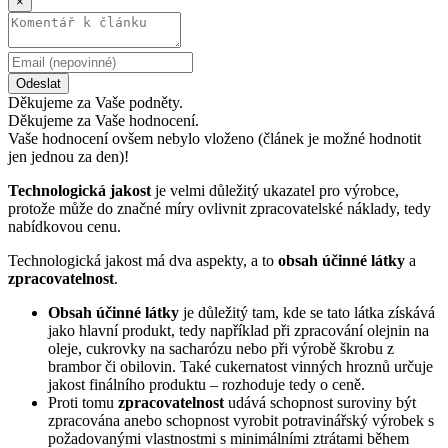
×
Odeslat
Děkujeme za Vaše podněty.
Děkujeme za Vaše hodnocení.
Vaše hodnocení ovšem nebylo vloženo (článek je možné hodnotit
jen jednou za den)!
Technologická jakost
je velmi důležitý ukazatel pro výrobce,
protože může do značné míry ovlivnit zpracovatelské náklady, tedy
nabídkovou cenu.
Technologická jakost má dva aspekty, a to
obsah účinné látky
a
zpracovatelnost
.
Obsah účinné látky
je důležitý tam, kde se tato látka získává
jako hlavní produkt, tedy například při zpracování olejnin na
oleje, cukrovky na sacharózu nebo při výrobě škrobu z
brambor či obilovin. Také cukernatost vinných hroznů určuje
jakost finálního produktu – rozhoduje tedy o ceně.
Proti tomu
zpracovatelnost
udává schopnost suroviny být
zpracována anebo schopnost vyrobit potravinářský výrobek s
požadovanými vlastnostmi s minimálními ztrátami během