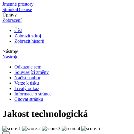
Jmenné prostory
Stránka
Diskuse
Úpravy
Zobrazení
Číst
Zobrazit zdroj
Zobrazit historii
Nástroje
Nástroje
Odkazuje sem
Související změny
Načíst soubor
Verze k tisku
Trvalý odkaz
Informace o stránce
Citovat stránku
Jakost technologická