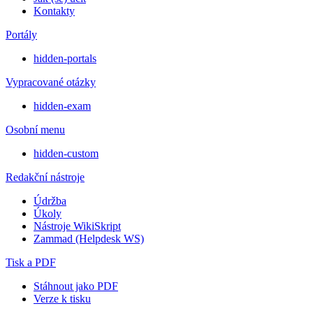
Kontakty
Portály
hidden-portals
Vypracované otázky
hidden-exam
Osobní menu
hidden-custom
Redakční nástroje
Údržba
Úkoly
Nástroje WikiSkript
Zammad (Helpdesk WS)
Tisk a PDF
Stáhnout jako PDF
Verze k tisku