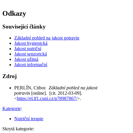
Odkazy
Související články
Základní pohled na jakost potravin
Jakost hygienická
Jakost nutriční
Jakost senzorická
Jakost užitná
Jakost informační
Zdroj
PERLÍN, Ctibor.
Základní pohled na jakost
potravin
[online]. [cit. 2012-03-09].
<
https://el.lf1.cuni.cz/p78987867/
>.
Kategorie
:
Nutriční terapie
Skrytá kategorie: