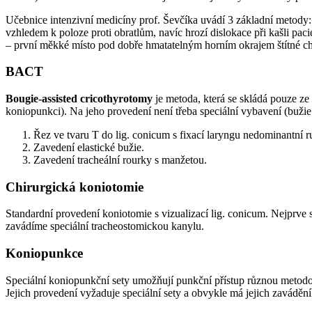
Učebnice intenzivní medicíny prof. Ševčíka uvádí 3 základní metody
vzhledem k poloze proti obratlům, navíc hrozí dislokace při kašli paci
– první měkké místo pod dobře hmatatelným horním okrajem štítné c
BACT
Bougie-assisted cricothyrotomy
je metoda, která se skládá pouze ze 
koniopunkci). Na jeho provedení není třeba speciální vybavení (bužie
Řez ve tvaru T do lig. conicum s fixací laryngu nedominantní r
Zavedení elastické bužie.
Zavedení tracheální rourky s manžetou.
Chirurgická koniotomie
Standardní provedení koniotomie s vizualizací lig. conicum. Nejprve 
zavádíme speciální tracheostomickou kanylu.
Koniopunkce
Speciální koniopunkční sety umožňují punkční přístup různou metodou,
Jejich provedení vyžaduje speciální sety a obvykle má jejich zavádě