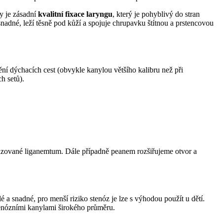
y je zásadní
kvalitní fixace laryngu
, který je pohyblivý do stran
nadné, leží těsně pod kůží a spojuje chrupavku štítnou a prstencovou
ění dýchacích cest (obvykle kanylou většího kalibru než při
h setů).
alizované liganemtum. Dále případně peanem rozšiřujeme otvor a
a snadné, pro menší riziko stenóz je lze s výhodou použít u dětí.
venózními kanylami širokého průměru.