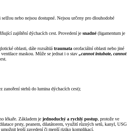
sti selžou nebo nejsou dostupné. Nejsou určeny pro dlouhodobé
ňující zajištění dýchacích cest. Provedení je
snadné
(ligamentum je
otické oblasti, dále rozsáhlá
traumata
orofaciální oblasti nebo jiné
í ventilace maskou. Může se jednat i o stav
„cannot intubate, cannot
est.
bez zanoření stehů do lumina dýchacích cest);
ího lékaře. Základem je
jednoduchý a rychlý postup
, protože ve
dilatace prsty, peanem, dilatátorem, využití různých setů, kanyl, USG
 umožnit lepší zavedení či menší riziko komplikací.