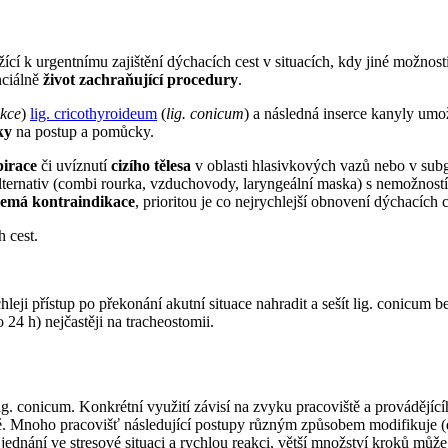
žící k urgentnímu zajištění dýchacích cest v situacích, kdy jiné možno
nciálně
život zachraňující procedury
.
kce
)
lig. cricothyroideum
(
lig. conicum
) a následná inserce kanyly umož
ky
na postup a pomůcky.
pirace
či uvíznutí
cizího tělesa
v oblasti hlasivkových vazů nebo v subgl
 alternativ (combi rourka, vzduchovody, laryngeální maska) s nemožnost
emá kontraindikace
, prioritou je co nejrychlejší obnovení dýchacích c
 cest.
hleji přístup po překonání akutní situace nahradit a sešít lig. conicum 
24 h) nejčastěji na tracheostomii.
ig. conicum. Konkrétní využití závisí na zvyku pracoviště a provádějíc
istě. Mnoho pracovišť následující postupy různým způsobem modifikuje (
ednání ve stresové situaci a rychlou reakci, větší množství kroků může