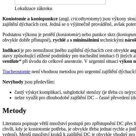
Lokalizace zákroku
Koniotomie a koniopunkce
(angl.
cricothyrotomy
) jsou výkony slou
zajištění dýchacích cest. Jedná se o výjimečně prováděné, avšak pote
Podstatou výkonu je protětí (
koniotomie
) nebo punkce skrz (
koniopun
obvykle dobře přístupné),
rychlé
a
s minimálními
technickými
náro
Indikací
je pro nemožnost jiného zajištění dýchacích cest obvykle
as
stavy způsobující ztížené podmínky pro tracheální intubaci či jiných
ventilate“
při úvodu do celkové anestezie. V urgentní situaci
výkon n
Tracheostomie
není vhodnou metodou pro urgentní zajištění dýchacích
Nevýhody
jsou především:
častý výskyt komplikací, subglotické stenózy (je třeba co nejryc
nelze využít pro dlouhodobé zajištění DC – časné převedení (do 
Metody
Literatura popisuje větší množství postupů pro zpřístupnění DC přes l
chvíli, kdy je koniotomie potřeba, je obvykle třeba jednat rychle a j
vedení). Menší množství kroků k zajištění DC je obvykle vhodný pro j