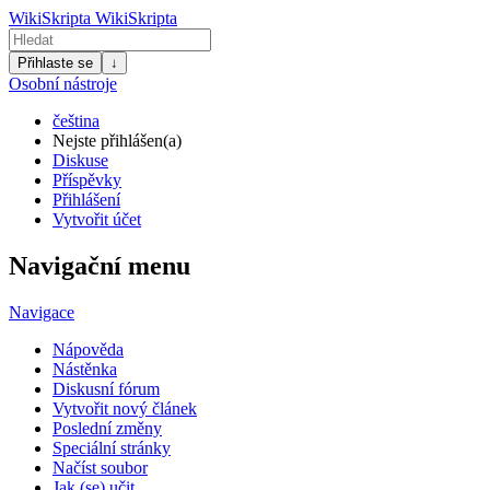
WikiSkripta
WikiSkripta
Přihlaste se
↓
Osobní nástroje
čeština
Nejste přihlášen(a)
Diskuse
Příspěvky
Přihlášení
Vytvořit účet
Navigační menu
Navigace
Nápověda
Nástěnka
Diskusní fórum
Vytvořit nový článek
Poslední změny
Speciální stránky
Načíst soubor
Jak (se) učit