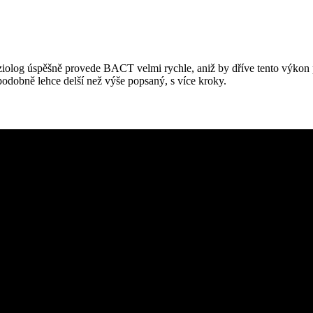
iolog úspěšně provede BACT velmi rychle, aniž by dříve tento výkon p
ěpodobně lehce delší než výše popsaný, s více kroky.