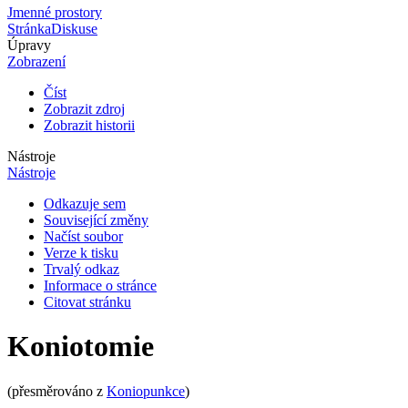
Jmenné prostory
Stránka
Diskuse
Úpravy
Zobrazení
Číst
Zobrazit zdroj
Zobrazit historii
Nástroje
Nástroje
Odkazuje sem
Související změny
Načíst soubor
Verze k tisku
Trvalý odkaz
Informace o stránce
Citovat stránku
Koniotomie
(přesměrováno z
Koniopunkce
)