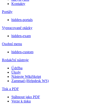
Kontakty
Portály
hidden-portals
Vypracované otázky
hidden-exam
Osobní menu
hidden-custom
Redakční nástroje
Údržba
Úkoly
Nástroje WikiSkript
Zammad (Helpdesk WS)
Tisk a PDF
Stáhnout jako PDF
Verze k tisku