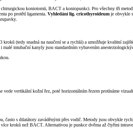
: chirurgickou koniotomii, BACT a koniopunkci. Pro všechny tři metod
enta po protětí ligamenta.
Vyhledání lig. cricothyroideum
je obvykle s
hrupavky.
3 kroků (tedy snadná na naučení se a rychlá) a umožňuje kvalitní zajišt
 i malé intubační kanyly jsou standardním vybavením anesteziologickýc
ukou.
se vede vertikální kožní řez, poté horizontálním řezem protínáme vizu
 často s dilatátory zaváděnými přes vodič. Metody jsou obvykle rychlé 
ní více kroků než BACT. Alternativou je punkce dvěma až čtyřmi intra