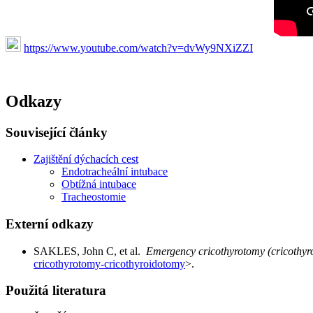
https://www.youtube.com/watch?v=dvWy9NXiZZI
Odkazy
Související články
Zajištění dýchacích cest
Endotracheální intubace
Obtížná intubace
Tracheostomie
Externí odkazy
SAKLES, John C, et al.
Emergency cricothyrotomy (cricothyr
cricothyrotomy-cricothyroidotomy
>.
Použitá literatura